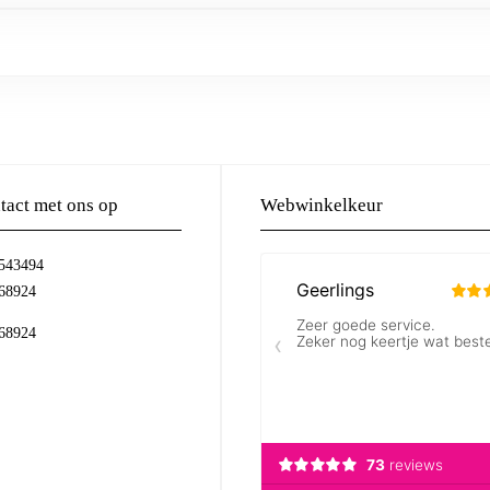
act met ons op
Webwinkelkeur
-543494
68924
68924