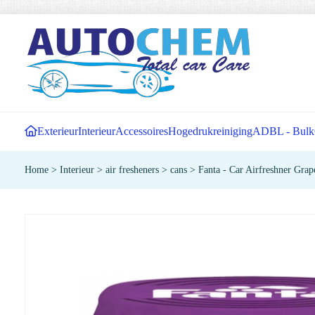
Exterieur
Interieur
Accessoires
Hogedrukreiniging
ADBL - Bulk
Home
>
Interieur
>
air fresheners
>
cans
>
Fanta - Car Airfreshner Grap