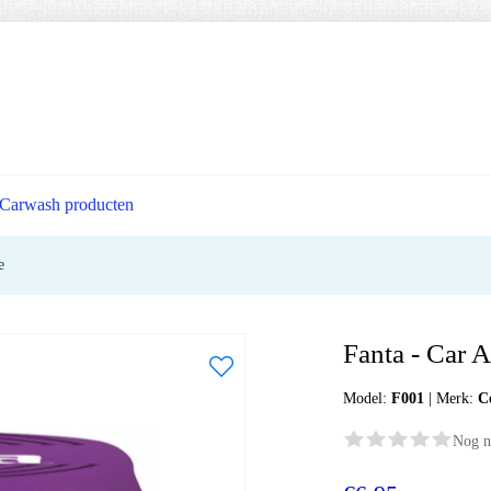
Carwash producten
e
Fanta - Car A
Model:
F001
|
Merk:
C
Nog n