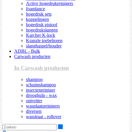
Active hogedrukreinigers
foamlance
hogedruk sets
koppelingen
hogedruk pistool
hogedrukslangen
Karcher K-lock
Kranzle toebehoren
slanghaspel/houder
ADBL - Bulk
Carwash producten
In Carwash producten
shampoo
schuimshampoo
insectenreiniger
drooghulp - wax
ontvetter
wasplaatsreinigers
diversen
wasstraat - rollover
Zoeken