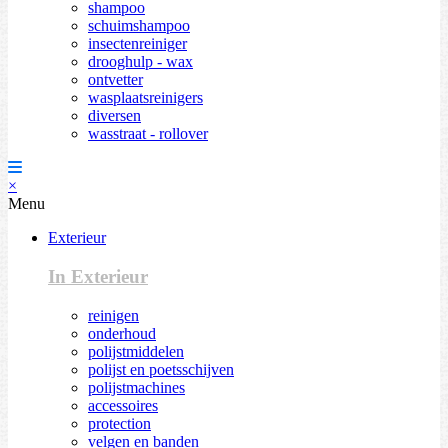
shampoo
schuimshampoo
insectenreiniger
drooghulp - wax
ontvetter
wasplaatsreinigers
diversen
wasstraat - rollover
×
Menu
Exterieur
In Exterieur
reinigen
onderhoud
polijstmiddelen
polijst en poetsschijven
polijstmachines
accessoires
protection
velgen en banden