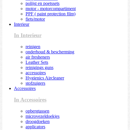
polijst en poetssets
motor - motorcompartiment
PPF ( paint protection film)
fiets/motor
Interieur
In Interieur
reinigen
onderhoud & bescherming
air fresheners
Leather Sets
reinigings guns
accessoires
Hygienics Aircleaner
stofzuigers
Accessoires
In Accessoires
opbergtassen
microvezeldoekjes
droogdoeken
applicators