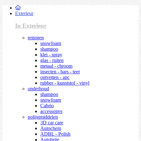
Exterieur
In Exterieur
reinigen
snowfoam
shampoo
klei - spray
glas - ruiten
metaal - chroom
insecten - hars - teer
ontvetten - apc
rubber - kunststof - vinyl
onderhoud
shampoo
snowfoam
Cabrio
accessoires
polijstmiddelen
3D car care
Autochem
ADBL - Polish
Autobrite