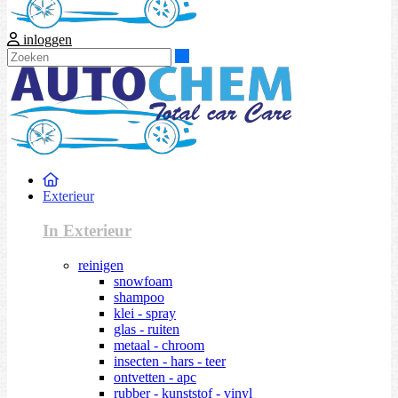
inloggen
Zoeken
Exterieur
In Exterieur
reinigen
snowfoam
shampoo
klei - spray
glas - ruiten
metaal - chroom
insecten - hars - teer
ontvetten - apc
rubber - kunststof - vinyl