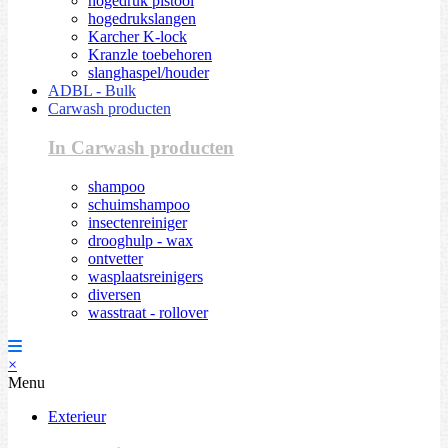
hogedruk pistool
hogedrukslangen
Karcher K-lock
Kranzle toebehoren
slanghaspel/houder
ADBL - Bulk
Carwash producten
In Carwash producten
shampoo
schuimshampoo
insectenreiniger
drooghulp - wax
ontvetter
wasplaatsreinigers
diversen
wasstraat - rollover
×
Menu
Exterieur