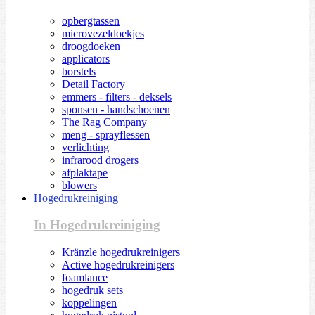
opbergtassen
microvezeldoekjes
droogdoeken
applicators
borstels
Detail Factory
emmers - filters - deksels
sponsen - handschoenen
The Rag Company
meng - sprayflessen
verlichting
infrarood drogers
afplaktape
blowers
Hogedrukreiniging
In Hogedrukreiniging
Kränzle hogedrukreinigers
Active hogedrukreinigers
foamlance
hogedruk sets
koppelingen