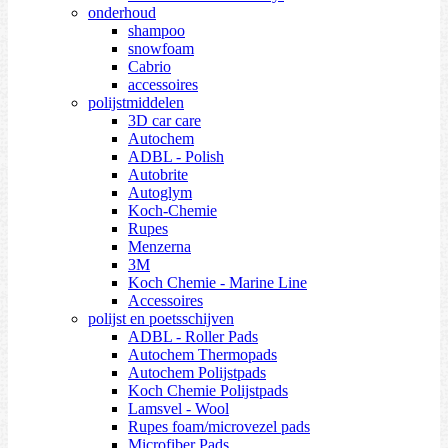
onderhoud
shampoo
snowfoam
Cabrio
accessoires
polijstmiddelen
3D car care
Autochem
ADBL - Polish
Autobrite
Autoglym
Koch-Chemie
Rupes
Menzerna
3M
Koch Chemie - Marine Line
Accessoires
polijst en poetsschijven
ADBL - Roller Pads
Autochem Thermopads
Autochem Polijstpads
Koch Chemie Polijstpads
Lamsvel - Wool
Rupes foam/microvezel pads
Microfiber Pads