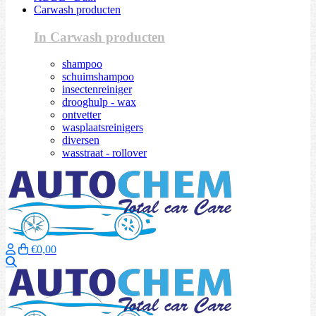
Carwash producten
In Carwash producten
shampoo
schuimshampoo
insectenreiniger
drooghulp - wax
ontvetter
wasplaatsreinigers
diversen
wasstraat - rollover
€0,00
Zoeken