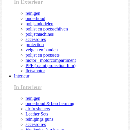
In Exterieur
reinigen
onderhoud
polijstmiddelen
polijst en poetsschijven
polijstmachines
accessoires
protection
velgen en banden
polijst en poetssets
motor - motorcompartiment
PPF ( paint protection film)
fiets/motor
Interieur
In Interieur
reinigen
onderhoud & bescherming
air fresheners
Leather Sets
reinigings guns
accessoires
Hygienics Aircleaner