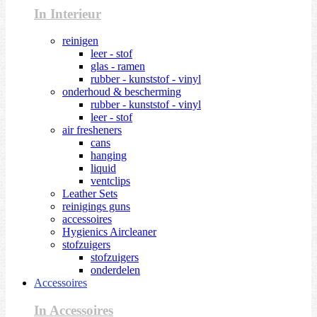
In Interieur
reinigen
leer - stof
glas - ramen
rubber - kunststof - vinyl
onderhoud & bescherming
rubber - kunststof - vinyl
leer - stof
air fresheners
cans
hanging
liquid
ventclips
Leather Sets
reinigings guns
accessoires
Hygienics Aircleaner
stofzuigers
stofzuigers
onderdelen
Accessoires
In Accessoires