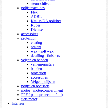
steunschijven
polijstmachines
Flex
ADBL
Krauss DA polisher
Rupes
Diverse
accessoires
protection
coating
sealant
wax - soft wax
detailing - finishers
velgen en banden
velgenreinigers
banden
protection
accessoires
Velgen polijsten
polijst en poetssets
motor - motorcompartiment
PPF ( paint protection film)
fiets/motor
Interieur