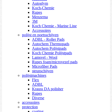
Autoglym
Koch-Chemie
Rupes
Menzerna
3M
Koch Chemie - Marine Line
Accessoires
polijst en poetsschijven
ADBL - Roller Pads
Autochem Thermopads
Autochem Polijstpads
Koch Chemie Polijstpads
Lamsvel - Wool
Rupes foam/microvezel pads
Microfiber Pads
steunschijven
polijstmachines
Flex
ADBL
Krauss DA polisher
Rupes
Diverse
accessoires
protection
coating