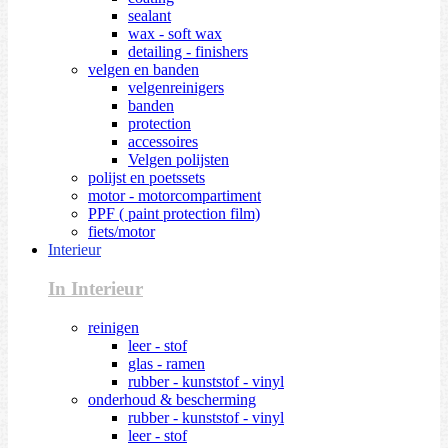
sealant
wax - soft wax
detailing - finishers
velgen en banden
velgenreinigers
banden
protection
accessoires
Velgen polijsten
polijst en poetssets
motor - motorcompartiment
PPF ( paint protection film)
fiets/motor
Interieur
In Interieur
reinigen
leer - stof
glas - ramen
rubber - kunststof - vinyl
onderhoud & bescherming
rubber - kunststof - vinyl
leer - stof