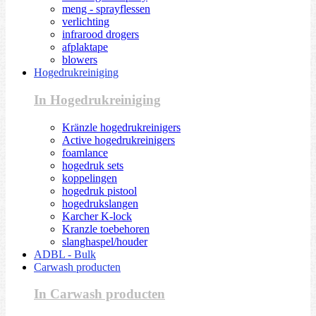
meng - sprayflessen
verlichting
infrarood drogers
afplaktape
blowers
Hogedrukreiniging
In Hogedrukreiniging
Kränzle hogedrukreinigers
Active hogedrukreinigers
foamlance
hogedruk sets
koppelingen
hogedruk pistool
hogedrukslangen
Karcher K-lock
Kranzle toebehoren
slanghaspel/houder
ADBL - Bulk
Carwash producten
In Carwash producten