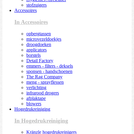
stofzuigers
Accessoires
In Accessoires
opbergtassen
microvezeldoekjes
droogdoeken
applicators
borstels
Detail Factory
emmers - filters - deksels
sponsen - handschoenen
The Rag Company
meng - sprayflessen
verlichting
infrarood drogers
afplaktape
blowers
Hogedrukreiniging
In Hogedrukreiniging
Kränzle hogedrukreinigers