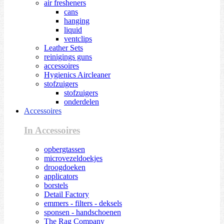
air fresheners
cans
hanging
liquid
ventclips
Leather Sets
reinigings guns
accessoires
Hygienics Aircleaner
stofzuigers
stofzuigers
onderdelen
Accessoires
In Accessoires
opbergtassen
microvezeldoekjes
droogdoeken
applicators
borstels
Detail Factory
emmers - filters - deksels
sponsen - handschoenen
The Rag Company