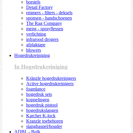
borstels
Detail Factory
emmers - filters - deksels
sponsen - handschoenen
The Rag Company
meng - sprayflessen
verlichting
infrarood drogers
afplaktape
blowers
Hogedrukreiniging
In Hogedrukreiniging
Kränzle hogedrukreinigers
Active hogedrukreinigers
foamlance
hogedruk sets
koppelingen
hogedruk pistool
hogedrukslangen
Karcher K-lock
Kranzle toebehoren
slanghaspel/houder
ADBL - Bulk