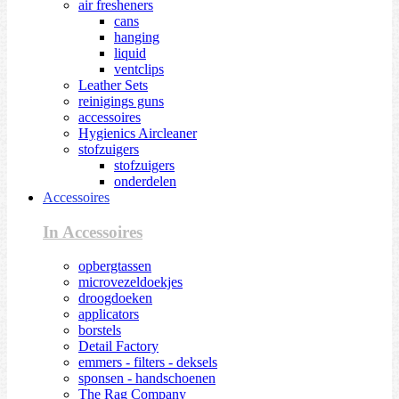
air fresheners
cans
hanging
liquid
ventclips
Leather Sets
reinigings guns
accessoires
Hygienics Aircleaner
stofzuigers
stofzuigers
onderdelen
Accessoires
In Accessoires
opbergtassen
microvezeldoekjes
droogdoeken
applicators
borstels
Detail Factory
emmers - filters - deksels
sponsen - handschoenen
The Rag Company