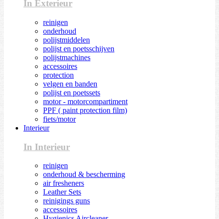
In Exterieur
reinigen
onderhoud
polijstmiddelen
polijst en poetsschijven
polijstmachines
accessoires
protection
velgen en banden
polijst en poetssets
motor - motorcompartiment
PPF ( paint protection film)
fiets/motor
Interieur
In Interieur
reinigen
onderhoud & bescherming
air fresheners
Leather Sets
reinigings guns
accessoires
Hygienics Aircleaner