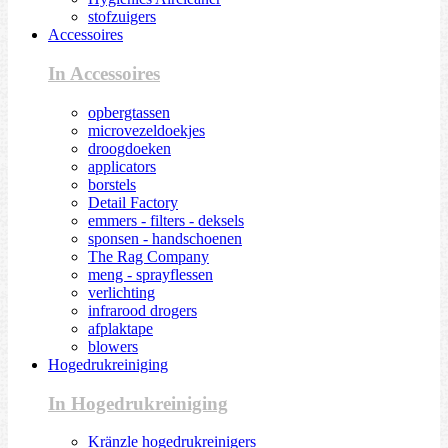
stofzuigers
Accessoires
In Accessoires
opbergtassen
microvezeldoekjes
droogdoeken
applicators
borstels
Detail Factory
emmers - filters - deksels
sponsen - handschoenen
The Rag Company
meng - sprayflessen
verlichting
infrarood drogers
afplaktape
blowers
Hogedrukreiniging
In Hogedrukreiniging
Kränzle hogedrukreinigers