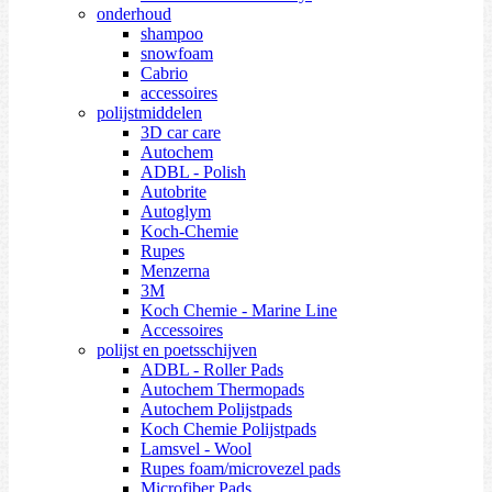
onderhoud
shampoo
snowfoam
Cabrio
accessoires
polijstmiddelen
3D car care
Autochem
ADBL - Polish
Autobrite
Autoglym
Koch-Chemie
Rupes
Menzerna
3M
Koch Chemie - Marine Line
Accessoires
polijst en poetsschijven
ADBL - Roller Pads
Autochem Thermopads
Autochem Polijstpads
Koch Chemie Polijstpads
Lamsvel - Wool
Rupes foam/microvezel pads
Microfiber Pads