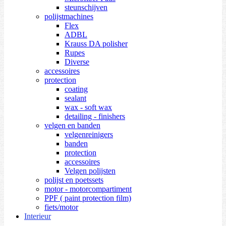
steunschijven
polijstmachines
Flex
ADBL
Krauss DA polisher
Rupes
Diverse
accessoires
protection
coating
sealant
wax - soft wax
detailing - finishers
velgen en banden
velgenreinigers
banden
protection
accessoires
Velgen polijsten
polijst en poetssets
motor - motorcompartiment
PPF ( paint protection film)
fiets/motor
Interieur