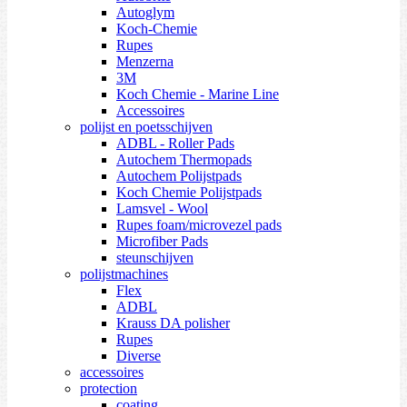
Autoglym
Koch-Chemie
Rupes
Menzerna
3M
Koch Chemie - Marine Line
Accessoires
polijst en poetsschijven
ADBL - Roller Pads
Autochem Thermopads
Autochem Polijstpads
Koch Chemie Polijstpads
Lamsvel - Wool
Rupes foam/microvezel pads
Microfiber Pads
steunschijven
polijstmachines
Flex
ADBL
Krauss DA polisher
Rupes
Diverse
accessoires
protection
coating