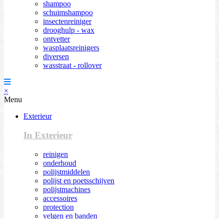
shampoo
schuimshampoo
insectenreiniger
drooghulp - wax
ontvetter
wasplaatsreinigers
diversen
wasstraat - rollover
×
Menu
Exterieur
In Exterieur
reinigen
onderhoud
polijstmiddelen
polijst en poetsschijven
polijstmachines
accessoires
protection
velgen en banden