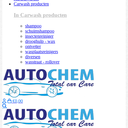
Carwash producten
In Carwash producten
shampoo
schuimshampoo
insectenreiniger
drooghulp - wax
ontvetter
wasplaatsreinigers
diversen
wasstraat - rollover
€0,00
Zoeken