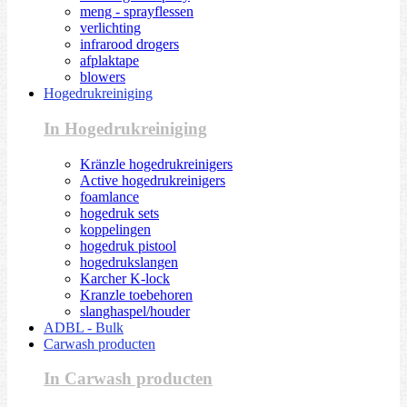
meng - sprayflessen
verlichting
infrarood drogers
afplaktape
blowers
Hogedrukreiniging
In Hogedrukreiniging
Kränzle hogedrukreinigers
Active hogedrukreinigers
foamlance
hogedruk sets
koppelingen
hogedruk pistool
hogedrukslangen
Karcher K-lock
Kranzle toebehoren
slanghaspel/houder
ADBL - Bulk
Carwash producten
In Carwash producten