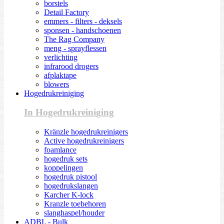
borstels
Detail Factory
emmers - filters - deksels
sponsen - handschoenen
The Rag Company
meng - sprayflessen
verlichting
infrarood drogers
afplaktape
blowers
Hogedrukreiniging
In Hogedrukreiniging
Kränzle hogedrukreinigers
Active hogedrukreinigers
foamlance
hogedruk sets
koppelingen
hogedruk pistool
hogedrukslangen
Karcher K-lock
Kranzle toebehoren
slanghaspel/houder
ADBL - Bulk