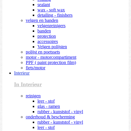
sealant
wax - soft wax
detailing - finishers
velgen en banden
velgenreinigers
banden
protection
accessoires
Velgen polijsten
polijst en poetssets
motor - motorcompartiment
PPF ( paint protection film)
fiets/motor
Interieur
In Interieur
reinigen
leer - stof
glas - ramen
rubber - kunststof - vinyl
onderhoud & bescherming
rubber - kunststof - vinyl
leer - stof