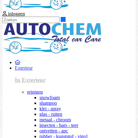
inloggen
Zoeken
Exterieur
In Exterieur
reinigen
snowfoam
shampoo
klei - spray
glas - ruiten
metaal - chroom
insecten - hars - teer
ontvetten - apc
rubber - kunststof - vinyl