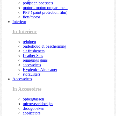
polijst en poetssets
motor - motorcompartiment
PPF ( paint protection film)
fiets/motor
Interieur
In Interieur
reinigen
onderhoud & bescherming
air fresheners
Leather Sets
reinigings guns
accessoires
Hygienics Aircleaner
stofzuigers
Accessoires
In Accessoires
opbergtassen
microvezeldoekjes
droogdoeken
applicators