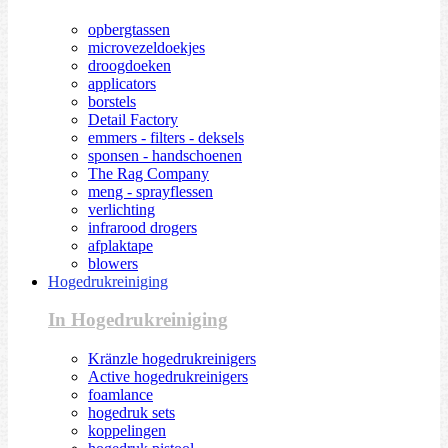
opbergtassen
microvezeldoekjes
droogdoeken
applicators
borstels
Detail Factory
emmers - filters - deksels
sponsen - handschoenen
The Rag Company
meng - sprayflessen
verlichting
infrarood drogers
afplaktape
blowers
Hogedrukreiniging
In Hogedrukreiniging
Kränzle hogedrukreinigers
Active hogedrukreinigers
foamlance
hogedruk sets
koppelingen