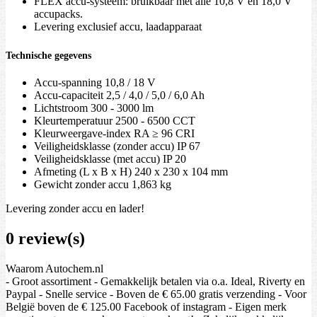
FLEX accu-systeem: bruikbaar met alle 10,8 V en 18,0 V
accupacks.
Levering exclusief accu, laadapparaat
Technische gegevens
Accu-spanning 10,8 / 18 V
Accu-capaciteit 2,5 / 4,0 / 5,0 / 6,0 Ah
Lichtstroom 300 - 3000 lm
Kleurtemperatuur 2500 - 6500 CCT
Kleurweergave-index RA ≥ 96 CRI
Veiligheidsklasse (zonder accu) IP 67
Veiligheidsklasse (met accu) IP 20
Afmeting (L x B x H) 240 x 230 x 104 mm
Gewicht zonder accu 1,863 kg
Levering zonder accu en lader!
0 review(s)
Waarom Autochem.nl
- Groot assortiment - Gemakkelijk betalen via o.a. Ideal, Riverty en
Paypal - Snelle service - Boven de € 65.00 gratis verzending - Voor
België boven de € 125.00 Facebook of instagram - Eigen merk