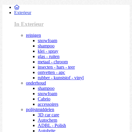
Exterieur
In Exterieur
reinigen
snowfoam
shampoo
klei - spray
glas - ruiten
metaal - chroom
insecten - hars - teer
ontvetten - apc
rubber - kunststof - vinyl
onderhoud
shampoo
snowfoam
Cabrio
accessoires
polijstmiddelen
3D car care
Autochem
ADBL - Polish
Autobrite