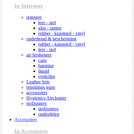
In Interieur
reinigen
leer - stof
glas - ramen
rubber - kunststof - vinyl
onderhoud & bescherming
rubber - kunststof - vinyl
leer - stof
air fresheners
cans
hanging
liquid
ventclips
Leather Sets
reinigings guns
accessoires
Hygienics Aircleaner
stofzuigers
stofzuigers
onderdelen
Accessoires
In Accessoires