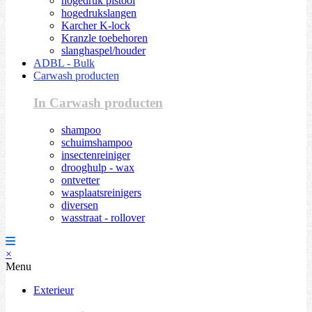
hogedruk pistool
hogedrukslangen
Karcher K-lock
Kranzle toebehoren
slanghaspel/houder
ADBL - Bulk
Carwash producten
In Carwash producten
shampoo
schuimshampoo
insectenreiniger
drooghulp - wax
ontvetter
wasplaatsreinigers
diversen
wasstraat - rollover
×
Menu
Exterieur