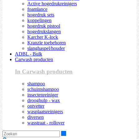
Active hogedrukreinigers
foamlance
hogedruk sets
koppelingen
hogedruk pistool
hogedrukslangen
Karcher K-lock
Kranzle toebehoren
slanghaspel/houder
ADBL - Bulk
Carwash producten
In Carwash producten
shampoo
schuimshampoo
insectenreiniger
drooghulp - wax
ontvetter
wasplaatsreinigers
diversen
wasstraat - rollover
Zoeken