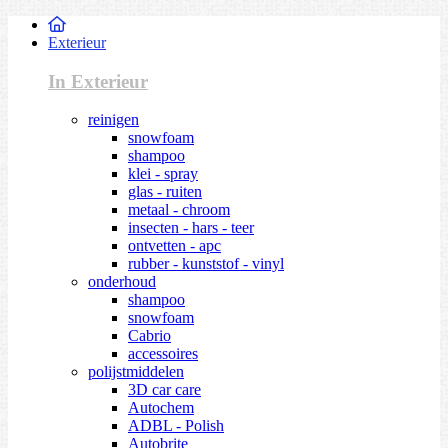
Exterieur
In Exterieur
reinigen
snowfoam
shampoo
klei - spray
glas - ruiten
metaal - chroom
insecten - hars - teer
ontvetten - apc
rubber - kunststof - vinyl
onderhoud
shampoo
snowfoam
Cabrio
accessoires
polijstmiddelen
3D car care
Autochem
ADBL - Polish
Autobrite