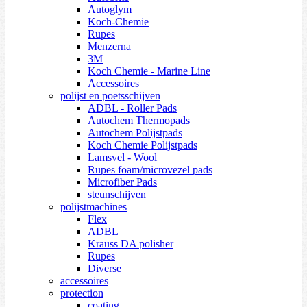
Autoglym
Koch-Chemie
Rupes
Menzerna
3M
Koch Chemie - Marine Line
Accessoires
polijst en poetsschijven
ADBL - Roller Pads
Autochem Thermopads
Autochem Polijstpads
Koch Chemie Polijstpads
Lamsvel - Wool
Rupes foam/microvezel pads
Microfiber Pads
steunschijven
polijstmachines
Flex
ADBL
Krauss DA polisher
Rupes
Diverse
accessoires
protection
coating