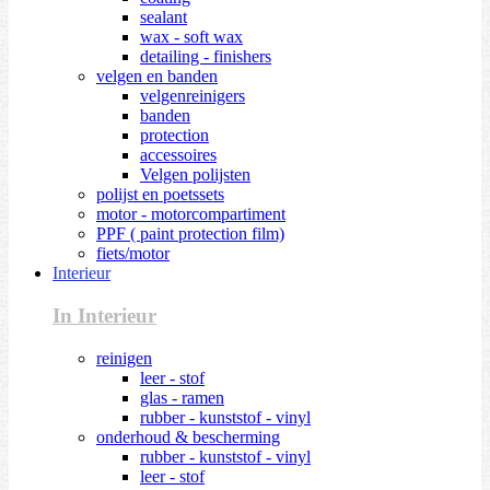
sealant
wax - soft wax
detailing - finishers
velgen en banden
velgenreinigers
banden
protection
accessoires
Velgen polijsten
polijst en poetssets
motor - motorcompartiment
PPF ( paint protection film)
fiets/motor
Interieur
In Interieur
reinigen
leer - stof
glas - ramen
rubber - kunststof - vinyl
onderhoud & bescherming
rubber - kunststof - vinyl
leer - stof