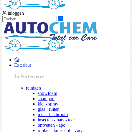
inloggen
Zoeken
Exterieur
In Exterieur
reinigen
snowfoam
shampoo
klei - spray
glas - ruiten
metaal - chroom
insecten - hars - teer
ontvetten - apc
rubber - kunststof - vinyl