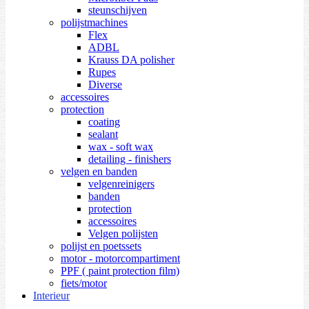
steunschijven
polijstmachines
Flex
ADBL
Krauss DA polisher
Rupes
Diverse
accessoires
protection
coating
sealant
wax - soft wax
detailing - finishers
velgen en banden
velgenreinigers
banden
protection
accessoires
Velgen polijsten
polijst en poetssets
motor - motorcompartiment
PPF ( paint protection film)
fiets/motor
Interieur