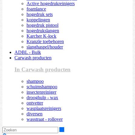
Active hogedrukreinigers
foamlance
hogedruk sets
koppelingen
hogedruk pistool
hogedrukslangen
Karcher K-lock
Kranzle toebehoren
slanghaspel/houder
ADBL - Bulk
Carwash producten
In Carwash producten
shampoo
schuimshampoo
insectenreiniger
drooghulp - wax
ontvetter
wasplaatsreinigers
diversen
wasstraat - rollover
Zoeken