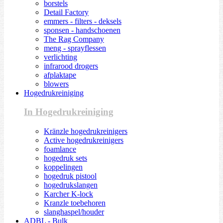
borstels
Detail Factory
emmers - filters - deksels
sponsen - handschoenen
The Rag Company
meng - sprayflessen
verlichting
infrarood drogers
afplaktape
blowers
Hogedrukreiniging
In Hogedrukreiniging
Kränzle hogedrukreinigers
Active hogedrukreinigers
foamlance
hogedruk sets
koppelingen
hogedruk pistool
hogedrukslangen
Karcher K-lock
Kranzle toebehoren
slanghaspel/houder
ADBL - Bulk