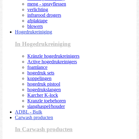
meng - sprayflessen
verlichting
infrarood drogers
afplaktape
blowers
Hogedrukreiniging
In Hogedrukreiniging
Kränzle hogedrukreinigers
Active hogedrukreinigers
foamlance
hogedruk sets
koppelingen
hogedruk pistool
hogedrukslangen
Karcher K-lock
Kranzle toebehoren
slanghaspel/houder
ADBL - Bulk
Carwash producten
In Carwash producten