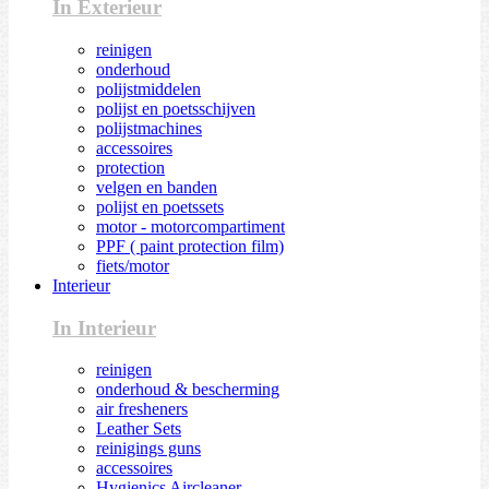
In Exterieur
reinigen
onderhoud
polijstmiddelen
polijst en poetsschijven
polijstmachines
accessoires
protection
velgen en banden
polijst en poetssets
motor - motorcompartiment
PPF ( paint protection film)
fiets/motor
Interieur
In Interieur
reinigen
onderhoud & bescherming
air fresheners
Leather Sets
reinigings guns
accessoires
Hygienics Aircleaner