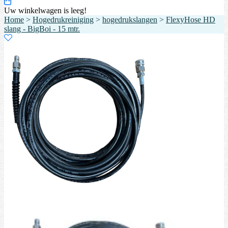
Uw winkelwagen is leeg!
Home
>
Hogedrukreiniging
>
hogedrukslangen
>
FlexyHose HD
slang - BigBoi - 15 mtr.