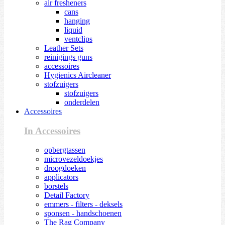
air fresheners
cans
hanging
liquid
ventclips
Leather Sets
reinigings guns
accessoires
Hygienics Aircleaner
stofzuigers
stofzuigers
onderdelen
Accessoires
In Accessoires
opbergtassen
microvezeldoekjes
droogdoeken
applicators
borstels
Detail Factory
emmers - filters - deksels
sponsen - handschoenen
The Rag Company