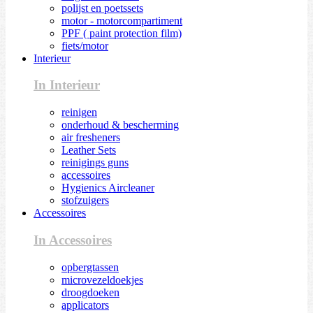
polijst en poetssets
motor - motorcompartiment
PPF ( paint protection film)
fiets/motor
Interieur
In Interieur
reinigen
onderhoud & bescherming
air fresheners
Leather Sets
reinigings guns
accessoires
Hygienics Aircleaner
stofzuigers
Accessoires
In Accessoires
opbergtassen
microvezeldoekjes
droogdoeken
applicators