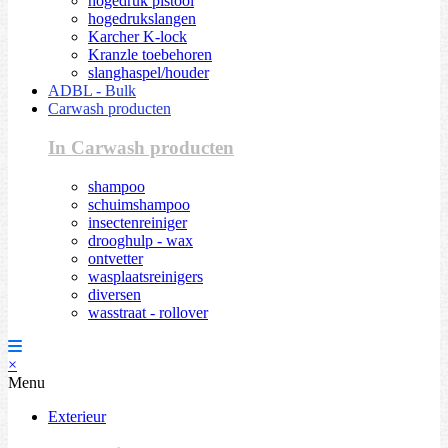
hogedruk pistool
hogedrukslangen
Karcher K-lock
Kranzle toebehoren
slanghaspel/houder
ADBL - Bulk
Carwash producten
In Carwash producten
shampoo
schuimshampoo
insectenreiniger
drooghulp - wax
ontvetter
wasplaatsreinigers
diversen
wasstraat - rollover
×
Menu
Exterieur