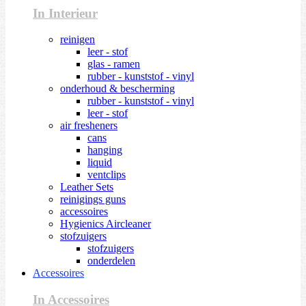
In Interieur
reinigen
leer - stof
glas - ramen
rubber - kunststof - vinyl
onderhoud & bescherming
rubber - kunststof - vinyl
leer - stof
air fresheners
cans
hanging
liquid
ventclips
Leather Sets
reinigings guns
accessoires
Hygienics Aircleaner
stofzuigers
stofzuigers
onderdelen
Accessoires
In Accessoires