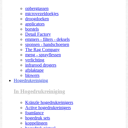
opbergtassen
microvezeldoekjes
droogdoeken
applicators
borstels
Detail Factory
emmers - filters - deksels
sponsen - handschoenen
The Rag Company
meng - sprayflessen
verlichting
infrarood drogers
afplaktape
blowers
Hogedrukreiniging
In Hogedrukreiniging
Kränzle hogedrukreinigers
Active hogedrukreinigers
foamlance
hogedruk sets
koppelingen