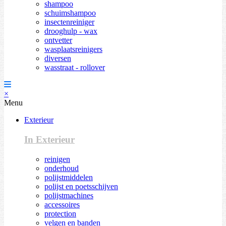
shampoo
schuimshampoo
insectenreiniger
drooghulp - wax
ontvetter
wasplaatsreinigers
diversen
wasstraat - rollover
×
Menu
Exterieur
In Exterieur
reinigen
onderhoud
polijstmiddelen
polijst en poetsschijven
polijstmachines
accessoires
protection
velgen en banden