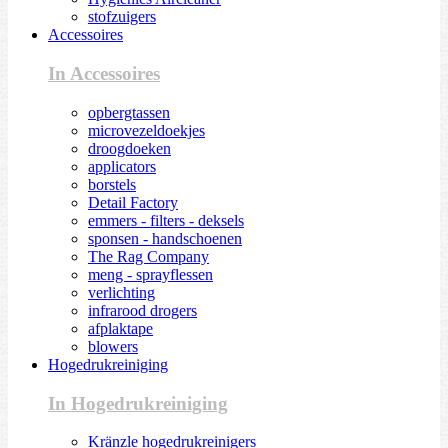
stofzuigers
Accessoires
In Accessoires
opbergtassen
microvezeldoekjes
droogdoeken
applicators
borstels
Detail Factory
emmers - filters - deksels
sponsen - handschoenen
The Rag Company
meng - sprayflessen
verlichting
infrarood drogers
afplaktape
blowers
Hogedrukreiniging
In Hogedrukreiniging
Kränzle hogedrukreinigers