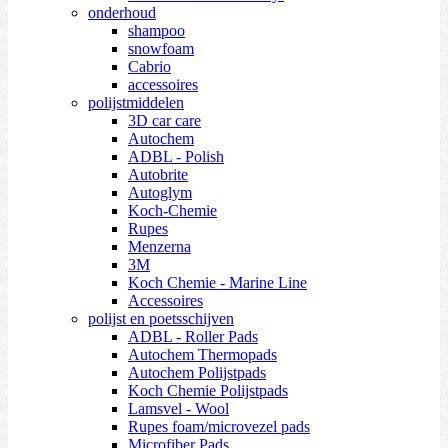
onderhoud
shampoo
snowfoam
Cabrio
accessoires
polijstmiddelen
3D car care
Autochem
ADBL - Polish
Autobrite
Autoglym
Koch-Chemie
Rupes
Menzerna
3M
Koch Chemie - Marine Line
Accessoires
polijst en poetsschijven
ADBL - Roller Pads
Autochem Thermopads
Autochem Polijstpads
Koch Chemie Polijstpads
Lamsvel - Wool
Rupes foam/microvezel pads
Microfiber Pads