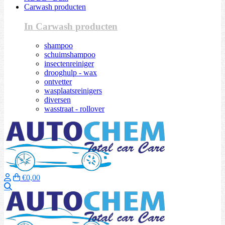
Carwash producten
In Carwash producten
shampoo
schuimshampoo
insectenreiniger
drooghulp - wax
ontvetter
wasplaatsreinigers
diversen
wasstraat - rollover
€0,00
Zoeken