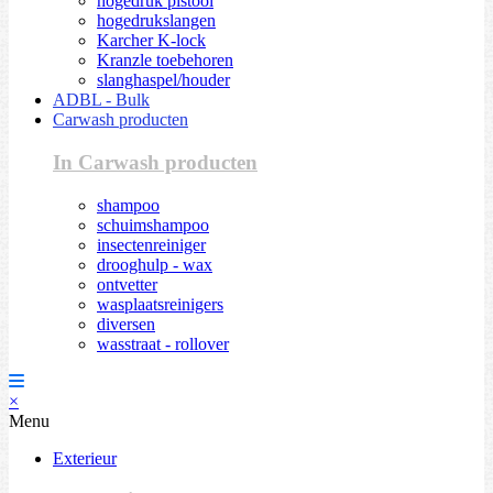
hogedruk pistool
hogedrukslangen
Karcher K-lock
Kranzle toebehoren
slanghaspel/houder
ADBL - Bulk
Carwash producten
In Carwash producten
shampoo
schuimshampoo
insectenreiniger
drooghulp - wax
ontvetter
wasplaatsreinigers
diversen
wasstraat - rollover
×
Menu
Exterieur