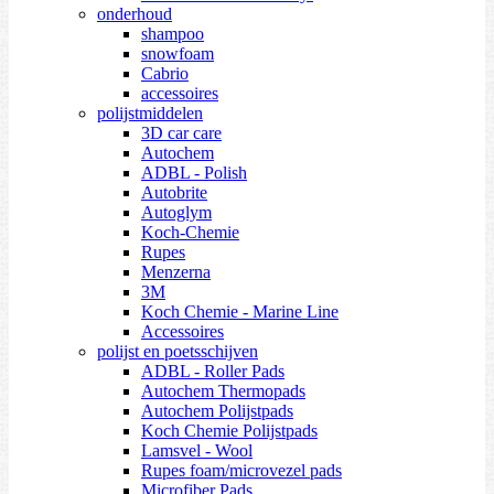
onderhoud
shampoo
snowfoam
Cabrio
accessoires
polijstmiddelen
3D car care
Autochem
ADBL - Polish
Autobrite
Autoglym
Koch-Chemie
Rupes
Menzerna
3M
Koch Chemie - Marine Line
Accessoires
polijst en poetsschijven
ADBL - Roller Pads
Autochem Thermopads
Autochem Polijstpads
Koch Chemie Polijstpads
Lamsvel - Wool
Rupes foam/microvezel pads
Microfiber Pads