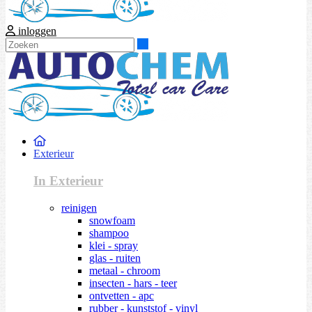
inloggen
Zoeken
Exterieur
In Exterieur
reinigen
snowfoam
shampoo
klei - spray
glas - ruiten
metaal - chroom
insecten - hars - teer
ontvetten - apc
rubber - kunststof - vinyl