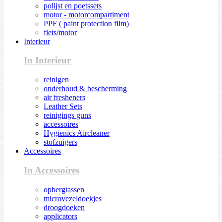
polijst en poetssets
motor - motorcompartiment
PPF ( paint protection film)
fiets/motor
Interieur
In Interieur
reinigen
onderhoud & bescherming
air fresheners
Leather Sets
reinigings guns
accessoires
Hygienics Aircleaner
stofzuigers
Accessoires
In Accessoires
opbergtassen
microvezeldoekjes
droogdoeken
applicators