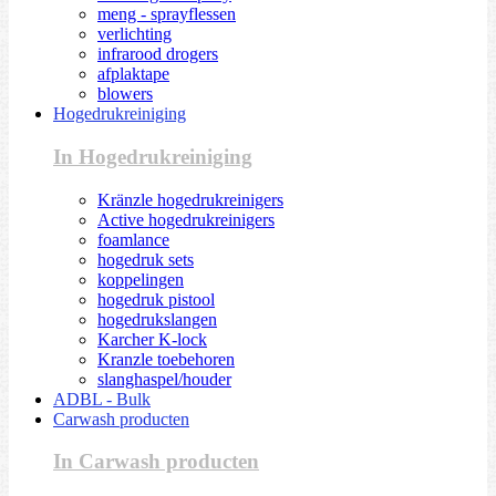
meng - sprayflessen
verlichting
infrarood drogers
afplaktape
blowers
Hogedrukreiniging
In Hogedrukreiniging
Kränzle hogedrukreinigers
Active hogedrukreinigers
foamlance
hogedruk sets
koppelingen
hogedruk pistool
hogedrukslangen
Karcher K-lock
Kranzle toebehoren
slanghaspel/houder
ADBL - Bulk
Carwash producten
In Carwash producten