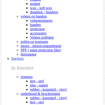
sealant
wax - soft wax
detailing - finishers
velgen en banden
velgenreinigers
banden
protection
accessoires
Velgen polijsten
polijst en poetssets
motor - motorcompartiment
PPF ( paint protection film)
fiets/motor
Interieur
In Interieur
reinigen
leer - stof
glas - ramen
rubber - kunststof - vinyl
onderhoud & bescherming
rubber - kunststof - vinyl
leer - stof