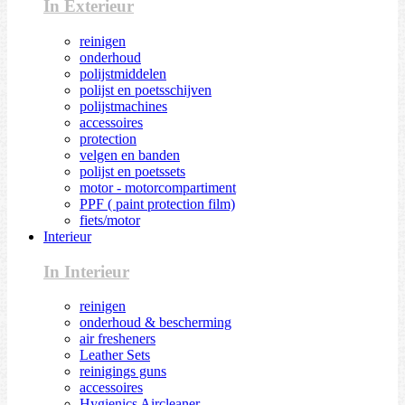
In Exterieur
reinigen
onderhoud
polijstmiddelen
polijst en poetsschijven
polijstmachines
accessoires
protection
velgen en banden
polijst en poetssets
motor - motorcompartiment
PPF ( paint protection film)
fiets/motor
Interieur
In Interieur
reinigen
onderhoud & bescherming
air fresheners
Leather Sets
reinigings guns
accessoires
Hygienics Aircleaner