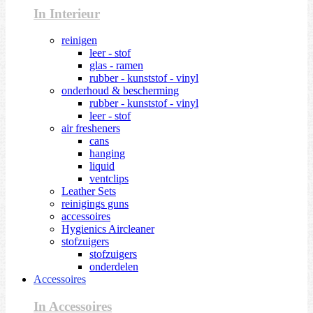
In Interieur
reinigen
leer - stof
glas - ramen
rubber - kunststof - vinyl
onderhoud & bescherming
rubber - kunststof - vinyl
leer - stof
air fresheners
cans
hanging
liquid
ventclips
Leather Sets
reinigings guns
accessoires
Hygienics Aircleaner
stofzuigers
stofzuigers
onderdelen
Accessoires
In Accessoires