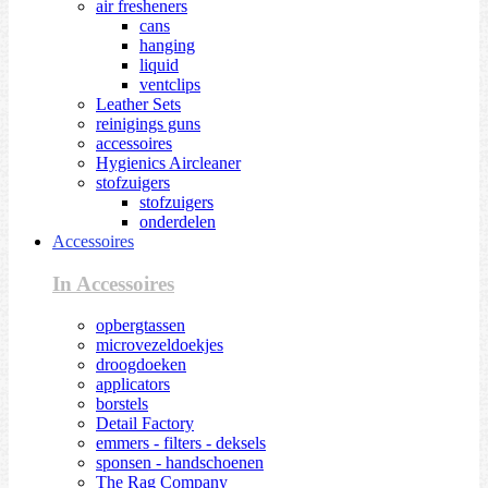
air fresheners
cans
hanging
liquid
ventclips
Leather Sets
reinigings guns
accessoires
Hygienics Aircleaner
stofzuigers
stofzuigers
onderdelen
Accessoires
In Accessoires
opbergtassen
microvezeldoekjes
droogdoeken
applicators
borstels
Detail Factory
emmers - filters - deksels
sponsen - handschoenen
The Rag Company