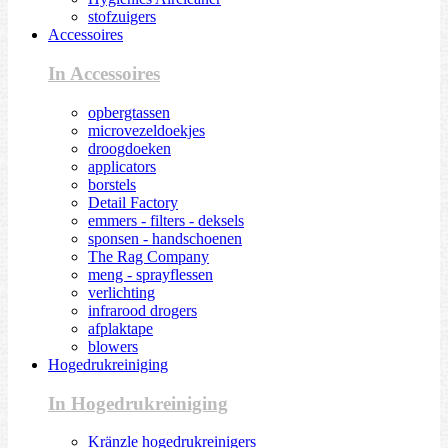
stofzuigers
Accessoires
In Accessoires
opbergtassen
microvezeldoekjes
droogdoeken
applicators
borstels
Detail Factory
emmers - filters - deksels
sponsen - handschoenen
The Rag Company
meng - sprayflessen
verlichting
infrarood drogers
afplaktape
blowers
Hogedrukreiniging
In Hogedrukreiniging
Kränzle hogedrukreinigers