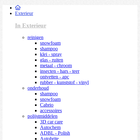
Exterieur
In Exterieur
reinigen
snowfoam
shampoo
klei - spray
glas - ruiten
metaal - chroom
insecten - hars - teer
ontvetten - apc
rubber - kunststof - vinyl
onderhoud
shampoo
snowfoam
Cabrio
accessoires
polijstmiddelen
3D car care
Autochem
ADBL - Polish
Autobrite