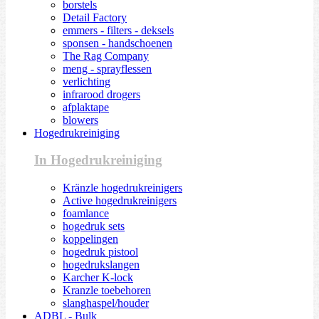
borstels
Detail Factory
emmers - filters - deksels
sponsen - handschoenen
The Rag Company
meng - sprayflessen
verlichting
infrarood drogers
afplaktape
blowers
Hogedrukreiniging
In Hogedrukreiniging
Kränzle hogedrukreinigers
Active hogedrukreinigers
foamlance
hogedruk sets
koppelingen
hogedruk pistool
hogedrukslangen
Karcher K-lock
Kranzle toebehoren
slanghaspel/houder
ADBL - Bulk