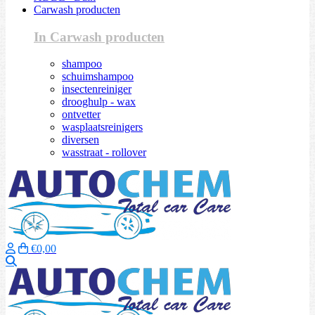
Carwash producten
In Carwash producten
shampoo
schuimshampoo
insectenreiniger
drooghulp - wax
ontvetter
wasplaatsreinigers
diversen
wasstraat - rollover
€0,00
Zoeken