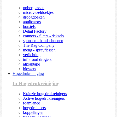
opbergtassen
microvezeldoekjes
droogdoeken
applicators
borstels
Detail Factory
emmers - filters - deksels
sponsen - handschoenen
The Rag Company
meng - sprayflessen
verlichting
infrarood drogers
afplaktape
blowers
Hogedrukreiniging
In Hogedrukreiniging
Kränzle hogedrukreinigers
Active hogedrukreinigers
foamlance
hogedruk sets
koppelingen