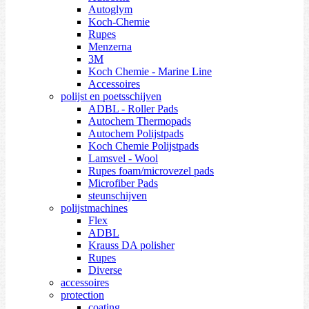
Autoglym
Koch-Chemie
Rupes
Menzerna
3M
Koch Chemie - Marine Line
Accessoires
polijst en poetsschijven
ADBL - Roller Pads
Autochem Thermopads
Autochem Polijstpads
Koch Chemie Polijstpads
Lamsvel - Wool
Rupes foam/microvezel pads
Microfiber Pads
steunschijven
polijstmachines
Flex
ADBL
Krauss DA polisher
Rupes
Diverse
accessoires
protection
coating