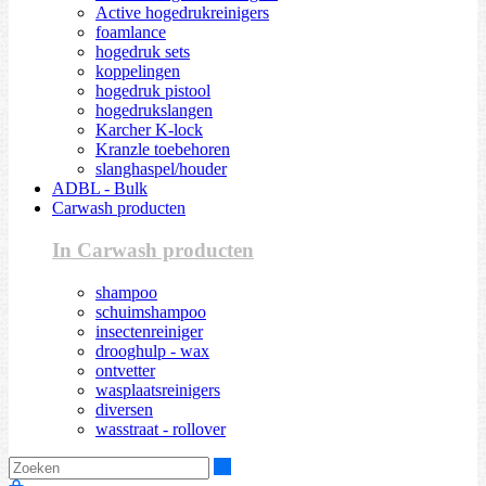
Active hogedrukreinigers
foamlance
hogedruk sets
koppelingen
hogedruk pistool
hogedrukslangen
Karcher K-lock
Kranzle toebehoren
slanghaspel/houder
ADBL - Bulk
Carwash producten
In Carwash producten
shampoo
schuimshampoo
insectenreiniger
drooghulp - wax
ontvetter
wasplaatsreinigers
diversen
wasstraat - rollover
Zoeken