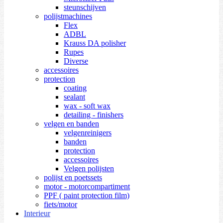
steunschijven
polijstmachines
Flex
ADBL
Krauss DA polisher
Rupes
Diverse
accessoires
protection
coating
sealant
wax - soft wax
detailing - finishers
velgen en banden
velgenreinigers
banden
protection
accessoires
Velgen polijsten
polijst en poetssets
motor - motorcompartiment
PPF ( paint protection film)
fiets/motor
Interieur