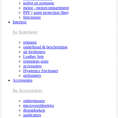
polijst en poetssets
motor - motorcompartiment
PPF ( paint protection film)
fiets/motor
Interieur
In Interieur
reinigen
onderhoud & bescherming
air fresheners
Leather Sets
reinigings guns
accessoires
Hygienics Aircleaner
stofzuigers
Accessoires
In Accessoires
opbergtassen
microvezeldoekjes
droogdoeken
applicators