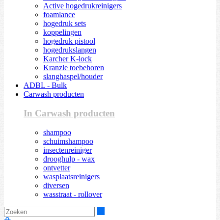
Active hogedrukreinigers
foamlance
hogedruk sets
koppelingen
hogedruk pistool
hogedrukslangen
Karcher K-lock
Kranzle toebehoren
slanghaspel/houder
ADBL - Bulk
Carwash producten
In Carwash producten
shampoo
schuimshampoo
insectenreiniger
drooghulp - wax
ontvetter
wasplaatsreinigers
diversen
wasstraat - rollover
Zoeken