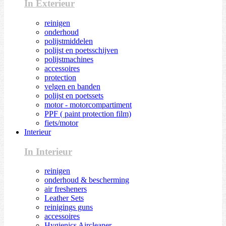
In Exterieur
reinigen
onderhoud
polijstmiddelen
polijst en poetsschijven
polijstmachines
accessoires
protection
velgen en banden
polijst en poetssets
motor - motorcompartiment
PPF ( paint protection film)
fiets/motor
Interieur
In Interieur
reinigen
onderhoud & bescherming
air fresheners
Leather Sets
reinigings guns
accessoires
Hygienics Aircleaner