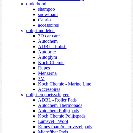
onderhoud
shampoo
snowfoam
Cabrio
accessoires
polijstmiddelen
3D car care
Autochem
ADBL - Polish
Autobrite
Autoglym
Koch-Chemie
Rupes
Menzerna
3M
Koch Chemie - Marine Line
Accessoires
polijst en poetsschijven
ADBL - Roller Pads
Autochem Thermopads
Autochem Polijstpads
Koch Chemie Polijstpads
Lamsvel - Wool
Rupes foam/microvezel pads
Microfiber Pads