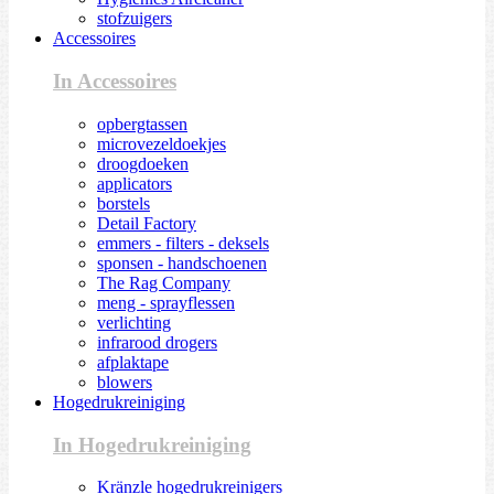
stofzuigers
Accessoires
In Accessoires
opbergtassen
microvezeldoekjes
droogdoeken
applicators
borstels
Detail Factory
emmers - filters - deksels
sponsen - handschoenen
The Rag Company
meng - sprayflessen
verlichting
infrarood drogers
afplaktape
blowers
Hogedrukreiniging
In Hogedrukreiniging
Kränzle hogedrukreinigers