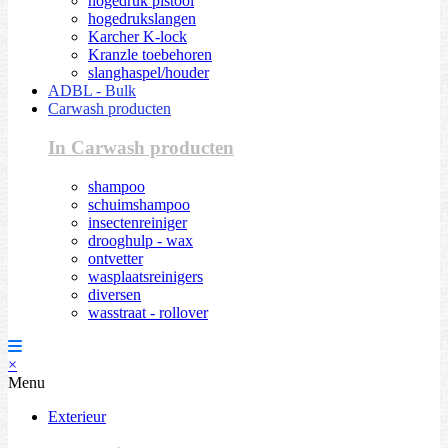
hogedruk pistool
hogedrukslangen
Karcher K-lock
Kranzle toebehoren
slanghaspel/houder
ADBL - Bulk
Carwash producten
In Carwash producten
shampoo
schuimshampoo
insectenreiniger
drooghulp - wax
ontvetter
wasplaatsreinigers
diversen
wasstraat - rollover
×
Menu
Exterieur