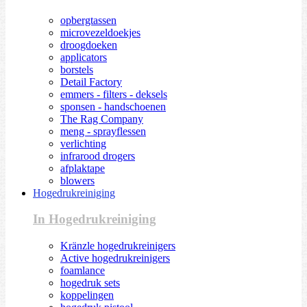
opbergtassen
microvezeldoekjes
droogdoeken
applicators
borstels
Detail Factory
emmers - filters - deksels
sponsen - handschoenen
The Rag Company
meng - sprayflessen
verlichting
infrarood drogers
afplaktape
blowers
Hogedrukreiniging
In Hogedrukreiniging
Kränzle hogedrukreinigers
Active hogedrukreinigers
foamlance
hogedruk sets
koppelingen