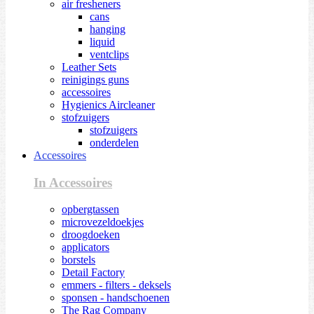
air fresheners
cans
hanging
liquid
ventclips
Leather Sets
reinigings guns
accessoires
Hygienics Aircleaner
stofzuigers
stofzuigers
onderdelen
Accessoires
In Accessoires
opbergtassen
microvezeldoekjes
droogdoeken
applicators
borstels
Detail Factory
emmers - filters - deksels
sponsen - handschoenen
The Rag Company