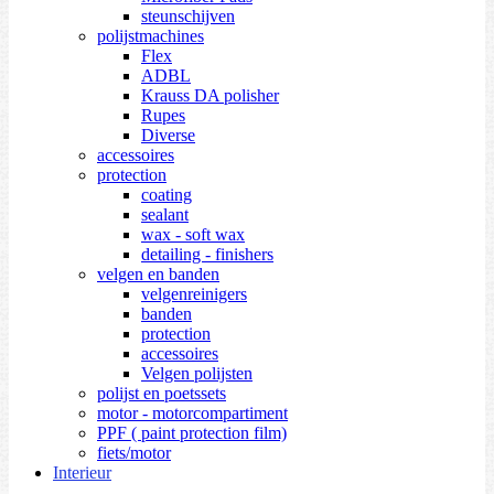
steunschijven
polijstmachines
Flex
ADBL
Krauss DA polisher
Rupes
Diverse
accessoires
protection
coating
sealant
wax - soft wax
detailing - finishers
velgen en banden
velgenreinigers
banden
protection
accessoires
Velgen polijsten
polijst en poetssets
motor - motorcompartiment
PPF ( paint protection film)
fiets/motor
Interieur