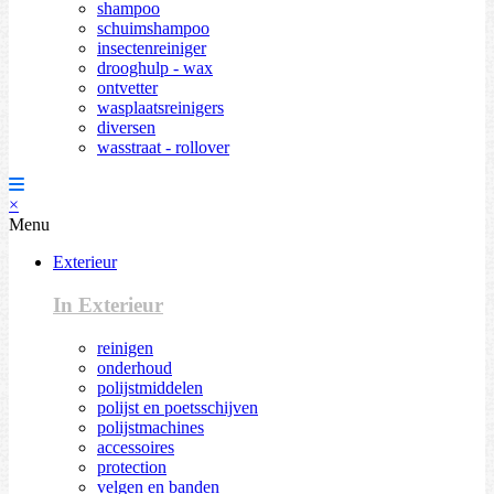
shampoo
schuimshampoo
insectenreiniger
drooghulp - wax
ontvetter
wasplaatsreinigers
diversen
wasstraat - rollover
×
Menu
Exterieur
In Exterieur
reinigen
onderhoud
polijstmiddelen
polijst en poetsschijven
polijstmachines
accessoires
protection
velgen en banden