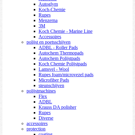
Autoglym
Koch-Chemie
Rupes
Menzerna
3M
Koch Chemie - Marine Line
Accessoires
polijst en poetsschijven
ADBL - Roller Pads
Autochem Thermopads
Autochem Polijstpads
Koch Chemie Polijstpads
Lamsvel - Wool
Rupes foam/microvezel pads
Microfiber Pads
steunschijven
polijstmachines
Flex
ADBL
Krauss DA polisher
Rupes
Diverse
accessoires
protection
coating