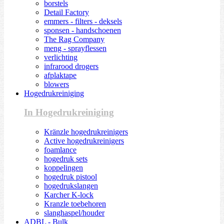
borstels
Detail Factory
emmers - filters - deksels
sponsen - handschoenen
The Rag Company
meng - sprayflessen
verlichting
infrarood drogers
afplaktape
blowers
Hogedrukreiniging
In Hogedrukreiniging
Kränzle hogedrukreinigers
Active hogedrukreinigers
foamlance
hogedruk sets
koppelingen
hogedruk pistool
hogedrukslangen
Karcher K-lock
Kranzle toebehoren
slanghaspel/houder
ADBL - Bulk