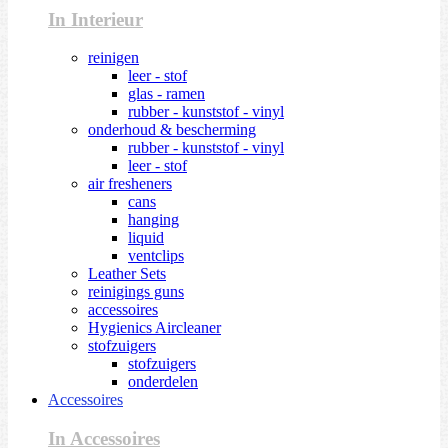
In Interieur
reinigen
leer - stof
glas - ramen
rubber - kunststof - vinyl
onderhoud & bescherming
rubber - kunststof - vinyl
leer - stof
air fresheners
cans
hanging
liquid
ventclips
Leather Sets
reinigings guns
accessoires
Hygienics Aircleaner
stofzuigers
stofzuigers
onderdelen
Accessoires
In Accessoires