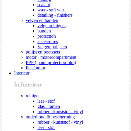
sealant
wax - soft wax
detailing - finishers
velgen en banden
velgenreinigers
banden
protection
accessoires
Velgen polijsten
polijst en poetssets
motor - motorcompartiment
PPF ( paint protection film)
fiets/motor
Interieur
In Interieur
reinigen
leer - stof
glas - ramen
rubber - kunststof - vinyl
onderhoud & bescherming
rubber - kunststof - vinyl
leer - stof