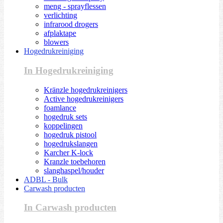
meng - sprayflessen
verlichting
infrarood drogers
afplaktape
blowers
Hogedrukreiniging
In Hogedrukreiniging
Kränzle hogedrukreinigers
Active hogedrukreinigers
foamlance
hogedruk sets
koppelingen
hogedruk pistool
hogedrukslangen
Karcher K-lock
Kranzle toebehoren
slanghaspel/houder
ADBL - Bulk
Carwash producten
In Carwash producten