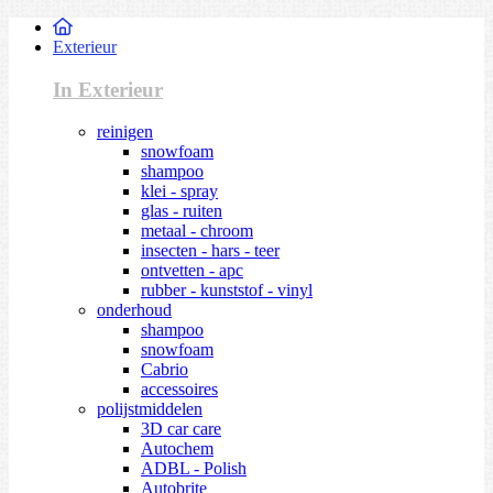
Exterieur
In Exterieur
reinigen
snowfoam
shampoo
klei - spray
glas - ruiten
metaal - chroom
insecten - hars - teer
ontvetten - apc
rubber - kunststof - vinyl
onderhoud
shampoo
snowfoam
Cabrio
accessoires
polijstmiddelen
3D car care
Autochem
ADBL - Polish
Autobrite