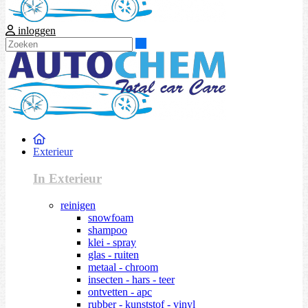
inloggen
Zoeken
Exterieur
In Exterieur
reinigen
snowfoam
shampoo
klei - spray
glas - ruiten
metaal - chroom
insecten - hars - teer
ontvetten - apc
rubber - kunststof - vinyl