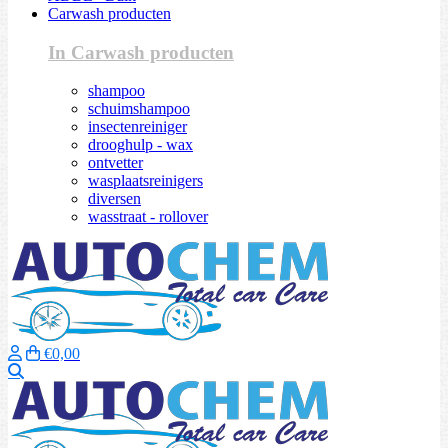
Carwash producten
In Carwash producten
shampoo
schuimshampoo
insectenreiniger
drooghulp - wax
ontvetter
wasplaatsreinigers
diversen
wasstraat - rollover
€0,00
Zoeken