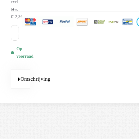
excl.
btw:
€12,36
Bestellen
Op
voorraad
Omschrijving