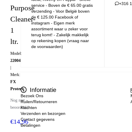
+316 
service - Boven de € 65.00 gratis
Purpose
verzending - Voor België boven
de € 125.00 Facebook of
Cleaner-
instagram - Eigen merk
1
assortiment waar u zeker voor
terug komt! - Zakelijk makkelijk
ltr.
op rekening kopen (vraag naar
de voorwaarden)
Model:
22004
|
Merk:
FX
Protect
Informatie
Bezoek Ons
Nog niet
Ruilen/Retourneren
beoordeeld
Klachten
Verzenden en bezorgen
Contact gegevens
€14,96
Betalingen