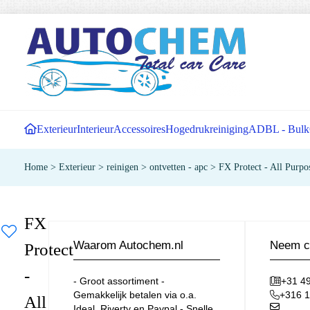
Exterieur
Interieur
Accessoires
Hogedrukreiniging
ADBL - Bulk
Home
>
Exterieur
>
reinigen
>
ontvetten - apc
>
FX Protect - All Purpos
FX
Waarom Autochem.nl
Neem c
Protect
-
- Groot assortiment -
+31 4
Gemakkelijk betalen via o.a.
+316 
All
Ideal, Riverty en Paypal - Snelle