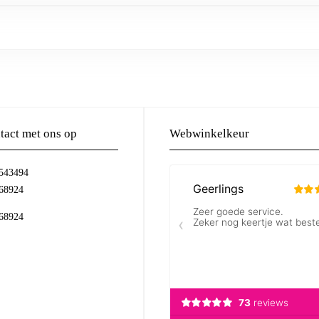
act met ons op
Webwinkelkeur
-543494
68924
68924