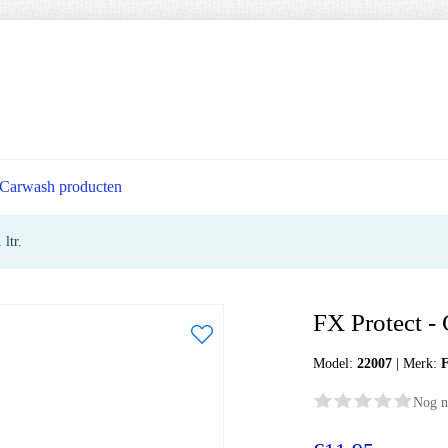
Carwash producten
ltr.
FX Protect - 
Model:
22007
|
Merk:
F
Nog n