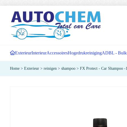
Exterieur
Interieur
Accessoires
Hogedrukreiniging
ADBL - Bulk
Home
>
Exterieur
>
reinigen
>
shampoo
>
FX Protect - Car Shampoo -1 