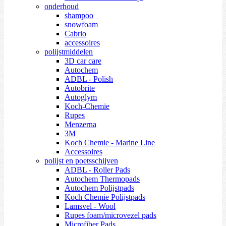
onderhoud
shampoo
snowfoam
Cabrio
accessoires
polijstmiddelen
3D car care
Autochem
ADBL - Polish
Autobrite
Autoglym
Koch-Chemie
Rupes
Menzerna
3M
Koch Chemie - Marine Line
Accessoires
polijst en poetsschijven
ADBL - Roller Pads
Autochem Thermopads
Autochem Polijstpads
Koch Chemie Polijstpads
Lamsvel - Wool
Rupes foam/microvezel pads
Microfiber Pads