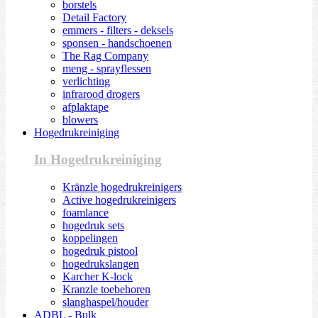
borstels
Detail Factory
emmers - filters - deksels
sponsen - handschoenen
The Rag Company
meng - sprayflessen
verlichting
infrarood drogers
afplaktape
blowers
Hogedrukreiniging
In Hogedrukreiniging
Kränzle hogedrukreinigers
Active hogedrukreinigers
foamlance
hogedruk sets
koppelingen
hogedruk pistool
hogedrukslangen
Karcher K-lock
Kranzle toebehoren
slanghaspel/houder
ADBL - Bulk