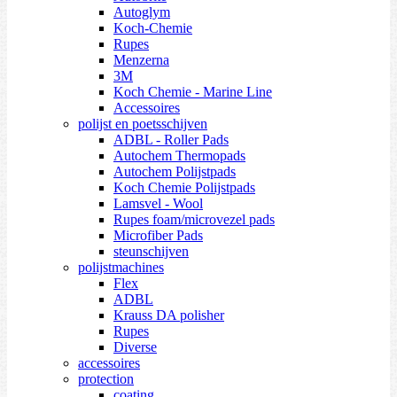
Autoglym
Koch-Chemie
Rupes
Menzerna
3M
Koch Chemie - Marine Line
Accessoires
polijst en poetsschijven
ADBL - Roller Pads
Autochem Thermopads
Autochem Polijstpads
Koch Chemie Polijstpads
Lamsvel - Wool
Rupes foam/microvezel pads
Microfiber Pads
steunschijven
polijstmachines
Flex
ADBL
Krauss DA polisher
Rupes
Diverse
accessoires
protection
coating