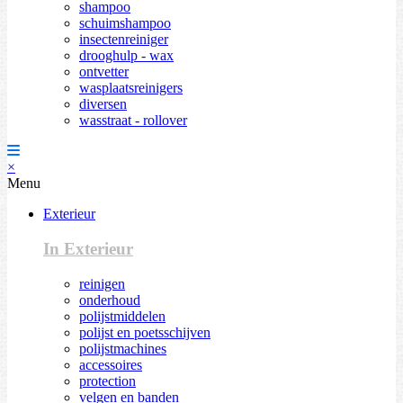
shampoo
schuimshampoo
insectenreiniger
drooghulp - wax
ontvetter
wasplaatsreinigers
diversen
wasstraat - rollover
×
Menu
Exterieur
In Exterieur
reinigen
onderhoud
polijstmiddelen
polijst en poetsschijven
polijstmachines
accessoires
protection
velgen en banden