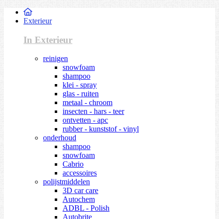
Exterieur
In Exterieur
reinigen
snowfoam
shampoo
klei - spray
glas - ruiten
metaal - chroom
insecten - hars - teer
ontvetten - apc
rubber - kunststof - vinyl
onderhoud
shampoo
snowfoam
Cabrio
accessoires
polijstmiddelen
3D car care
Autochem
ADBL - Polish
Autobrite