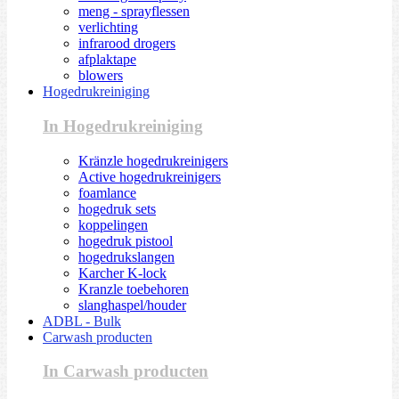
meng - sprayflessen
verlichting
infrarood drogers
afplaktape
blowers
Hogedrukreiniging
In Hogedrukreiniging
Kränzle hogedrukreinigers
Active hogedrukreinigers
foamlance
hogedruk sets
koppelingen
hogedruk pistool
hogedrukslangen
Karcher K-lock
Kranzle toebehoren
slanghaspel/houder
ADBL - Bulk
Carwash producten
In Carwash producten