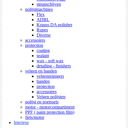
steunschijven
polijstmachines
Flex
ADBL
Krauss DA polisher
Rupes
Diverse
accessoires
protection
coating
sealant
wax - soft wax
detailing - finishers
velgen en banden
velgenreinigers
banden
protection
accessoires
Velgen polijsten
polijst en poetssets
motor - motorcompartiment
PPF ( paint protection film)
fiets/motor
Interieur