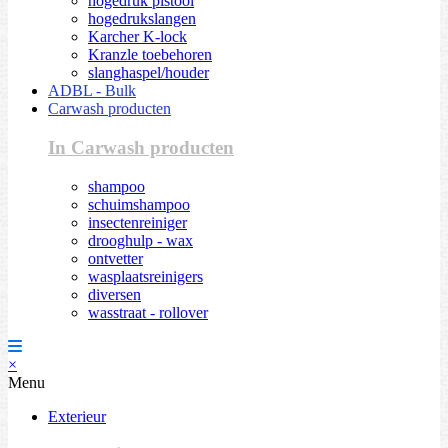
hogedruk pistool
hogedrukslangen
Karcher K-lock
Kranzle toebehoren
slanghaspel/houder
ADBL - Bulk
Carwash producten
In Carwash producten
shampoo
schuimshampoo
insectenreiniger
drooghulp - wax
ontvetter
wasplaatsreinigers
diversen
wasstraat - rollover
×
Menu
Exterieur