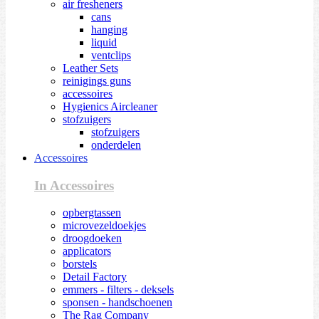
air fresheners
cans
hanging
liquid
ventclips
Leather Sets
reinigings guns
accessoires
Hygienics Aircleaner
stofzuigers
stofzuigers
onderdelen
Accessoires
In Accessoires
opbergtassen
microvezeldoekjes
droogdoeken
applicators
borstels
Detail Factory
emmers - filters - deksels
sponsen - handschoenen
The Rag Company