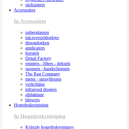
stofzuigers
Accessoires
In Accessoires
opbergtassen
microvezeldoekjes
droogdoeken
applicators
borstels
Detail Factory
emmers - filters - deksels
sponsen - handschoenen
The Rag Company
meng - sprayflessen
verlichting
infrarood drogers
afplaktape
blowers
Hogedrukreiniging
In Hogedrukreiniging
Kränzle hogedrukreinigers