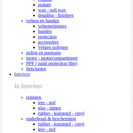
sealant
wax - soft wax
detailing - finishers
velgen en banden
velgenreinigers
banden
protection
accessoires
Velgen polijsten
polijst en poetssets
motor - motorcompartiment
PPF ( paint protection film)
fiets/motor
Interieur
In Interieur
reinigen
leer - stof
glas - ramen
rubber - kunststof - vinyl
onderhoud & bescherming
rubber - kunststof - vinyl
leer - stof