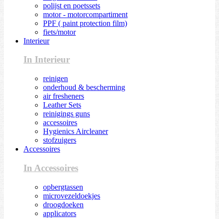
polijst en poetssets
motor - motorcompartiment
PPF ( paint protection film)
fiets/motor
Interieur
In Interieur
reinigen
onderhoud & bescherming
air fresheners
Leather Sets
reinigings guns
accessoires
Hygienics Aircleaner
stofzuigers
Accessoires
In Accessoires
opbergtassen
microvezeldoekjes
droogdoeken
applicators