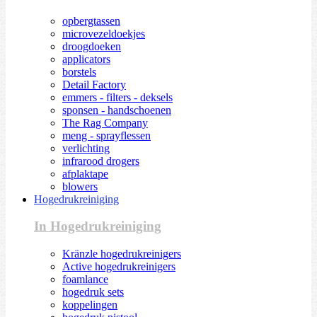
opbergtassen
microvezeldoekjes
droogdoeken
applicators
borstels
Detail Factory
emmers - filters - deksels
sponsen - handschoenen
The Rag Company
meng - sprayflessen
verlichting
infrarood drogers
afplaktape
blowers
Hogedrukreiniging
In Hogedrukreiniging
Kränzle hogedrukreinigers
Active hogedrukreinigers
foamlance
hogedruk sets
koppelingen