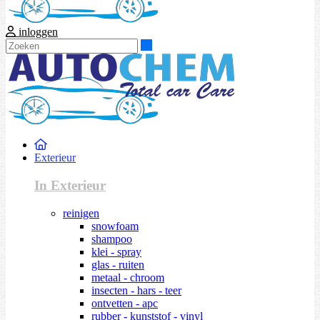
inloggen
Zoeken
Exterieur
In Exterieur
reinigen
snowfoam
shampoo
klei - spray
glas - ruiten
metaal - chroom
insecten - hars - teer
ontvetten - apc
rubber - kunststof - vinyl