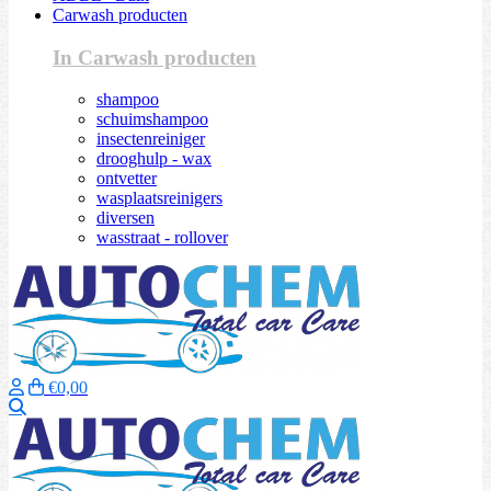
Carwash producten
In Carwash producten
shampoo
schuimshampoo
insectenreiniger
drooghulp - wax
ontvetter
wasplaatsreinigers
diversen
wasstraat - rollover
€0,00
Zoeken