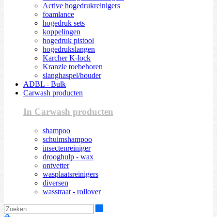
Active hogedrukreinigers
foamlance
hogedruk sets
koppelingen
hogedruk pistool
hogedrukslangen
Karcher K-lock
Kranzle toebehoren
slanghaspel/houder
ADBL - Bulk
Carwash producten
In Carwash producten
shampoo
schuimshampoo
insectenreiniger
drooghulp - wax
ontvetter
wasplaatsreinigers
diversen
wasstraat - rollover
Zoeken