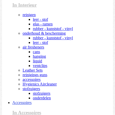
In Interieur
reinigen
leer - stof
glas - ramen
rubber - kunststof - vinyl
onderhoud & bescherming
rubber - kunststof - vinyl
leer - stof
air fresheners
cans
hanging
liquid
ventclips
Leather Sets
reinigings guns
accessoires
Hygienics Aircleaner
stofzuigers
stofzuigers
onderdelen
Accessoires
In Accessoires