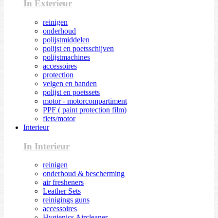
In Exterieur
reinigen
onderhoud
polijstmiddelen
polijst en poetsschijven
polijstmachines
accessoires
protection
velgen en banden
polijst en poetssets
motor - motorcompartiment
PPF ( paint protection film)
fiets/motor
Interieur
In Interieur
reinigen
onderhoud & bescherming
air fresheners
Leather Sets
reinigings guns
accessoires
Hygienics Aircleaner