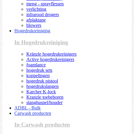
meng - sprayflessen
verlichting
infrarood drogers
afplaktape
blowers
Hogedrukreiniging
In Hogedrukreiniging
Kränzle hogedrukreinigers
Active hogedrukreinigers
foamlance
hogedruk sets
koppelingen
hogedruk pistool
hogedrukslangen
Karcher K-lock
Kranzle toebehoren
slanghaspel/houder
ADBL - Bulk
Carwash producten
In Carwash producten