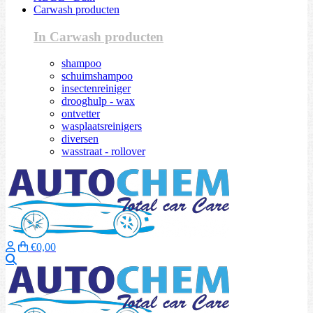
Carwash producten
In Carwash producten
shampoo
schuimshampoo
insectenreiniger
drooghulp - wax
ontvetter
wasplaatsreinigers
diversen
wasstraat - rollover
€0,00
Zoeken