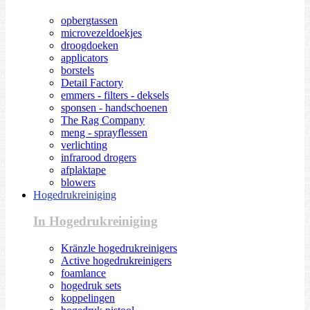
opbergtassen
microvezeldoekjes
droogdoeken
applicators
borstels
Detail Factory
emmers - filters - deksels
sponsen - handschoenen
The Rag Company
meng - sprayflessen
verlichting
infrarood drogers
afplaktape
blowers
Hogedrukreiniging
In Hogedrukreiniging
Kränzle hogedrukreinigers
Active hogedrukreinigers
foamlance
hogedruk sets
koppelingen