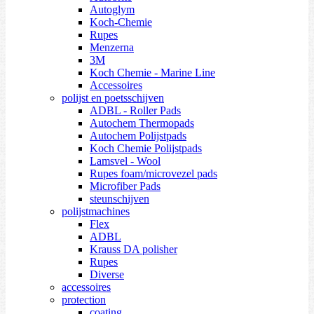
Autoglym
Koch-Chemie
Rupes
Menzerna
3M
Koch Chemie - Marine Line
Accessoires
polijst en poetsschijven
ADBL - Roller Pads
Autochem Thermopads
Autochem Polijstpads
Koch Chemie Polijstpads
Lamsvel - Wool
Rupes foam/microvezel pads
Microfiber Pads
steunschijven
polijstmachines
Flex
ADBL
Krauss DA polisher
Rupes
Diverse
accessoires
protection
coating