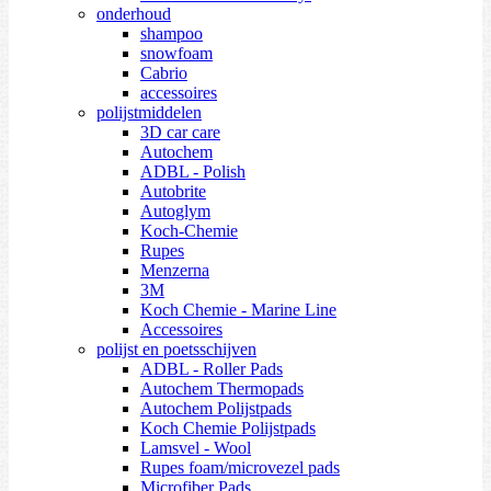
onderhoud
shampoo
snowfoam
Cabrio
accessoires
polijstmiddelen
3D car care
Autochem
ADBL - Polish
Autobrite
Autoglym
Koch-Chemie
Rupes
Menzerna
3M
Koch Chemie - Marine Line
Accessoires
polijst en poetsschijven
ADBL - Roller Pads
Autochem Thermopads
Autochem Polijstpads
Koch Chemie Polijstpads
Lamsvel - Wool
Rupes foam/microvezel pads
Microfiber Pads