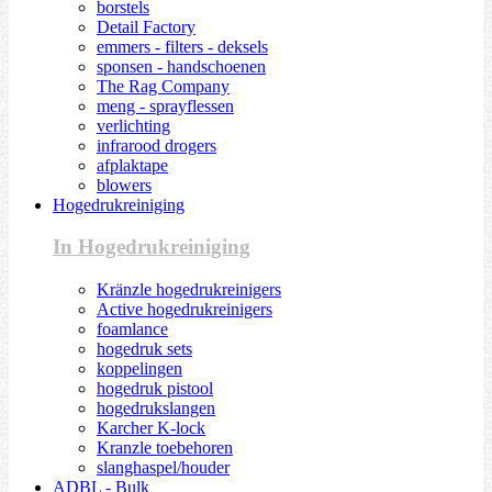
borstels
Detail Factory
emmers - filters - deksels
sponsen - handschoenen
The Rag Company
meng - sprayflessen
verlichting
infrarood drogers
afplaktape
blowers
Hogedrukreiniging
In Hogedrukreiniging
Kränzle hogedrukreinigers
Active hogedrukreinigers
foamlance
hogedruk sets
koppelingen
hogedruk pistool
hogedrukslangen
Karcher K-lock
Kranzle toebehoren
slanghaspel/houder
ADBL - Bulk