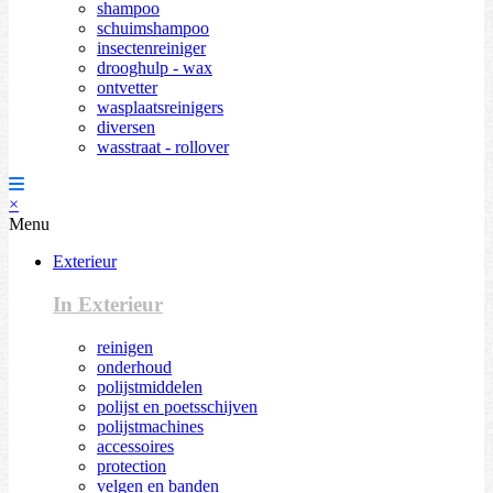
shampoo
schuimshampoo
insectenreiniger
drooghulp - wax
ontvetter
wasplaatsreinigers
diversen
wasstraat - rollover
×
Menu
Exterieur
In Exterieur
reinigen
onderhoud
polijstmiddelen
polijst en poetsschijven
polijstmachines
accessoires
protection
velgen en banden