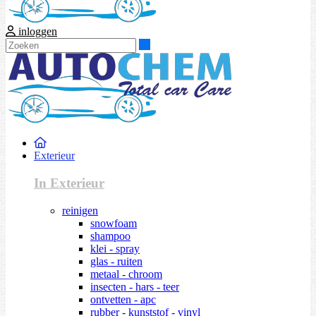
inloggen
Zoeken
Exterieur
In Exterieur
reinigen
snowfoam
shampoo
klei - spray
glas - ruiten
metaal - chroom
insecten - hars - teer
ontvetten - apc
rubber - kunststof - vinyl