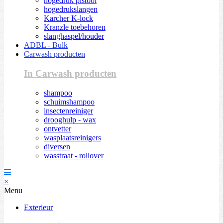
hogedruk pistool
hogedrukslangen
Karcher K-lock
Kranzle toebehoren
slanghaspel/houder
ADBL - Bulk
Carwash producten
In Carwash producten
shampoo
schuimshampoo
insectenreiniger
drooghulp - wax
ontvetter
wasplaatsreinigers
diversen
wasstraat - rollover
×
Menu
Exterieur