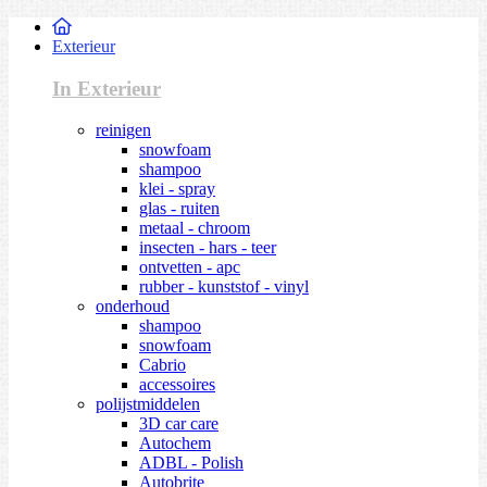
Exterieur
In Exterieur
reinigen
snowfoam
shampoo
klei - spray
glas - ruiten
metaal - chroom
insecten - hars - teer
ontvetten - apc
rubber - kunststof - vinyl
onderhoud
shampoo
snowfoam
Cabrio
accessoires
polijstmiddelen
3D car care
Autochem
ADBL - Polish
Autobrite