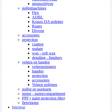
steunschijven
polijstmachines
Flex
ADBL
Krauss DA polisher
Rupes
Diverse
accessoires
protection
coating
sealant
wax - soft wax
detailing - finishers
velgen en banden
velgenreinigers
banden
protection
accessoires
Velgen polijsten
polijst en poetssets
motor - motorcompartiment
PPF ( paint protection film)
fiets/motor
Interieur