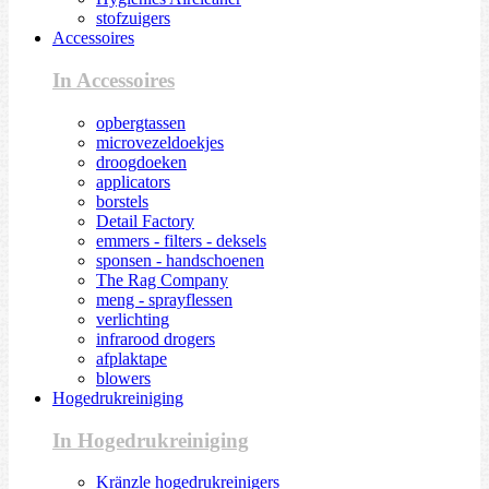
stofzuigers
Accessoires
In Accessoires
opbergtassen
microvezeldoekjes
droogdoeken
applicators
borstels
Detail Factory
emmers - filters - deksels
sponsen - handschoenen
The Rag Company
meng - sprayflessen
verlichting
infrarood drogers
afplaktape
blowers
Hogedrukreiniging
In Hogedrukreiniging
Kränzle hogedrukreinigers