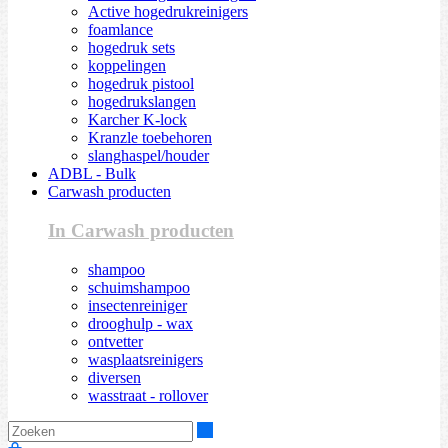
Active hogedrukreinigers
foamlance
hogedruk sets
koppelingen
hogedruk pistool
hogedrukslangen
Karcher K-lock
Kranzle toebehoren
slanghaspel/houder
ADBL - Bulk
Carwash producten
In Carwash producten
shampoo
schuimshampoo
insectenreiniger
drooghulp - wax
ontvetter
wasplaatsreinigers
diversen
wasstraat - rollover
Zoeken