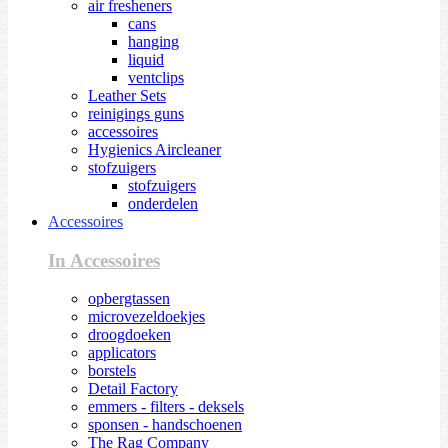
air fresheners
cans
hanging
liquid
ventclips
Leather Sets
reinigings guns
accessoires
Hygienics Aircleaner
stofzuigers
stofzuigers
onderdelen
Accessoires
In Accessoires
opbergtassen
microvezeldoekjes
droogdoeken
applicators
borstels
Detail Factory
emmers - filters - deksels
sponsen - handschoenen
The Rag Company