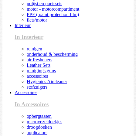
polijst en poetssets
motor - motorcompartiment
PPF ( paint protection film)
fiets/motor
Interieur
In Interieur
reinigen
onderhoud & bescherming
air fresheners
Leather Sets
reinigings guns
accessoires
Hygienics Aircleaner
stofzuigers
Accessoires
In Accessoires
opbergtassen
microvezeldoekjes
droogdoeken
applicators