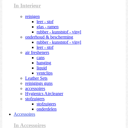
In Interieur
reinigen
leer - stof
glas - ramen
rubber - kunststof - vinyl
onderhoud & bescherming
rubber - kunststof - vinyl
leer - stof
air fresheners
cans
hanging
liquid
ventclips
Leather Sets
reinigings guns
accessoires
Hygienics Aircleaner
stofzuigers
stofzuigers
onderdelen
Accessoires
In Accessoires