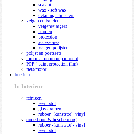
sealant
wax - soft wax
detailing - finishers
velgen en banden
velgenreinigers
banden
protection
accessoires
Velgen polijsten
polijst en poetssets
motor - motorcompartiment
PPF ( paint protection film)
fiets/motor
Interieur
In Interieur
reinigen
leer - stof
glas - ramen
rubber - kunststof - vinyl
onderhoud & bescherming
rubber - kunststof - vinyl
leer - stof