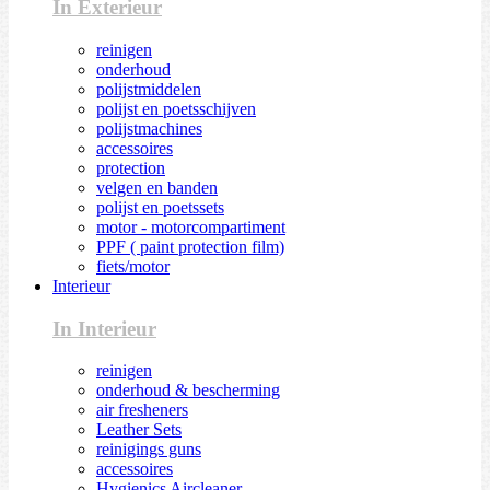
In Exterieur
reinigen
onderhoud
polijstmiddelen
polijst en poetsschijven
polijstmachines
accessoires
protection
velgen en banden
polijst en poetssets
motor - motorcompartiment
PPF ( paint protection film)
fiets/motor
Interieur
In Interieur
reinigen
onderhoud & bescherming
air fresheners
Leather Sets
reinigings guns
accessoires
Hygienics Aircleaner