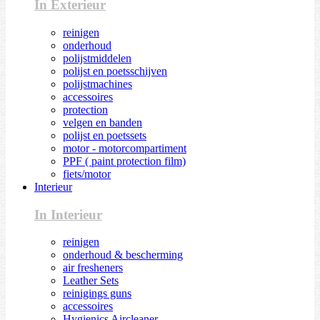
In Exterieur
reinigen
onderhoud
polijstmiddelen
polijst en poetsschijven
polijstmachines
accessoires
protection
velgen en banden
polijst en poetssets
motor - motorcompartiment
PPF ( paint protection film)
fiets/motor
Interieur
In Interieur
reinigen
onderhoud & bescherming
air fresheners
Leather Sets
reinigings guns
accessoires
Hygienics Aircleaner