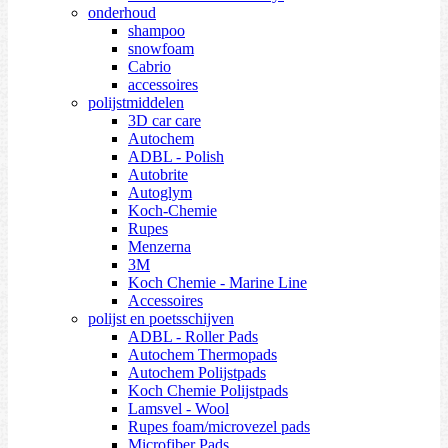
onderhoud
shampoo
snowfoam
Cabrio
accessoires
polijstmiddelen
3D car care
Autochem
ADBL - Polish
Autobrite
Autoglym
Koch-Chemie
Rupes
Menzerna
3M
Koch Chemie - Marine Line
Accessoires
polijst en poetsschijven
ADBL - Roller Pads
Autochem Thermopads
Autochem Polijstpads
Koch Chemie Polijstpads
Lamsvel - Wool
Rupes foam/microvezel pads
Microfiber Pads