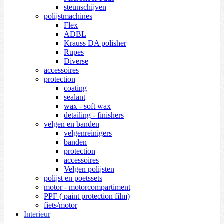
steunschijven
polijstmachines
Flex
ADBL
Krauss DA polisher
Rupes
Diverse
accessoires
protection
coating
sealant
wax - soft wax
detailing - finishers
velgen en banden
velgenreinigers
banden
protection
accessoires
Velgen polijsten
polijst en poetssets
motor - motorcompartiment
PPF ( paint protection film)
fiets/motor
Interieur