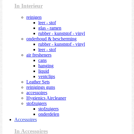
In Interieur
reinigen
leer - stof
glas - ramen
rubber - kunststof - vinyl
onderhoud & bescherming
rubber - kunststof - vinyl
leer - stof
air fresheners
cans
hanging
liquid
ventclips
Leather Sets
reinigings guns
accessoires
Hygienics Aircleaner
stofzuigers
stofzuigers
onderdelen
Accessoires
In Accessoires