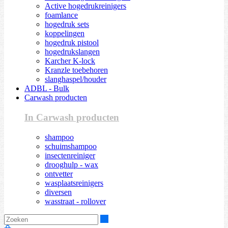
Active hogedrukreinigers
foamlance
hogedruk sets
koppelingen
hogedruk pistool
hogedrukslangen
Karcher K-lock
Kranzle toebehoren
slanghaspel/houder
ADBL - Bulk
Carwash producten
In Carwash producten
shampoo
schuimshampoo
insectenreiniger
drooghulp - wax
ontvetter
wasplaatsreinigers
diversen
wasstraat - rollover
Zoeken