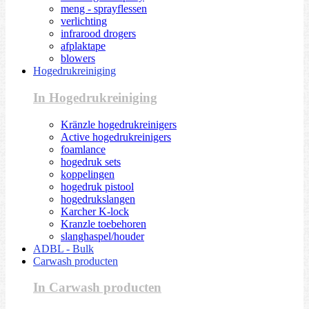
meng - sprayflessen
verlichting
infrarood drogers
afplaktape
blowers
Hogedrukreiniging
In Hogedrukreiniging
Kränzle hogedrukreinigers
Active hogedrukreinigers
foamlance
hogedruk sets
koppelingen
hogedruk pistool
hogedrukslangen
Karcher K-lock
Kranzle toebehoren
slanghaspel/houder
ADBL - Bulk
Carwash producten
In Carwash producten