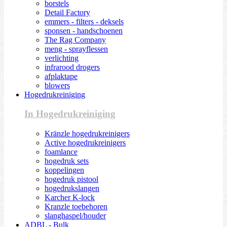
borstels
Detail Factory
emmers - filters - deksels
sponsen - handschoenen
The Rag Company
meng - sprayflessen
verlichting
infrarood drogers
afplaktape
blowers
Hogedrukreiniging
In Hogedrukreiniging
Kränzle hogedrukreinigers
Active hogedrukreinigers
foamlance
hogedruk sets
koppelingen
hogedruk pistool
hogedrukslangen
Karcher K-lock
Kranzle toebehoren
slanghaspel/houder
ADBL - Bulk