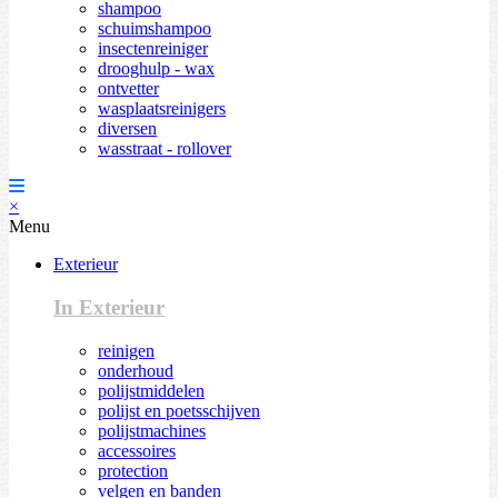
shampoo
schuimshampoo
insectenreiniger
drooghulp - wax
ontvetter
wasplaatsreinigers
diversen
wasstraat - rollover
×
Menu
Exterieur
In Exterieur
reinigen
onderhoud
polijstmiddelen
polijst en poetsschijven
polijstmachines
accessoires
protection
velgen en banden