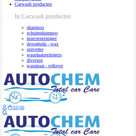
Carwash producten
In Carwash producten
shampoo
schuimshampoo
insectenreiniger
drooghulp - wax
ontvetter
wasplaatsreinigers
diversen
wasstraat - rollover
€0,00
Zoeken