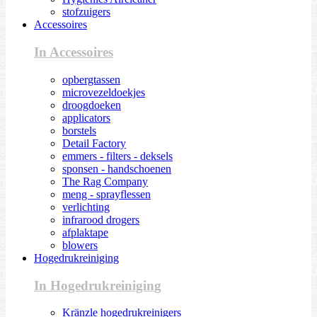
stofzuigers
Accessoires
In Accessoires
opbergtassen
microvezeldoekjes
droogdoeken
applicators
borstels
Detail Factory
emmers - filters - deksels
sponsen - handschoenen
The Rag Company
meng - sprayflessen
verlichting
infrarood drogers
afplaktape
blowers
Hogedrukreiniging
In Hogedrukreiniging
Kränzle hogedrukreinigers