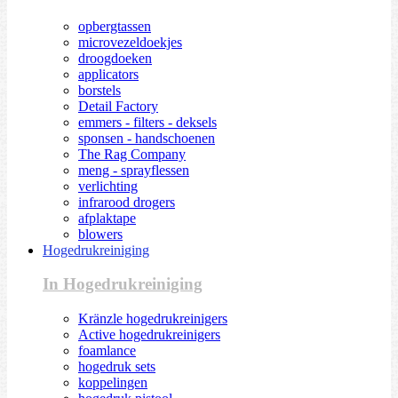
opbergtassen
microvezeldoekjes
droogdoeken
applicators
borstels
Detail Factory
emmers - filters - deksels
sponsen - handschoenen
The Rag Company
meng - sprayflessen
verlichting
infrarood drogers
afplaktape
blowers
Hogedrukreiniging
In Hogedrukreiniging
Kränzle hogedrukreinigers
Active hogedrukreinigers
foamlance
hogedruk sets
koppelingen