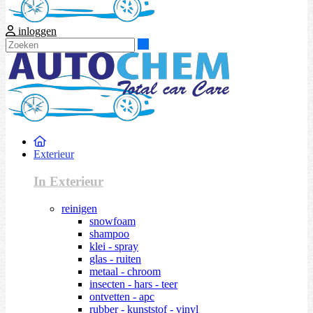
inloggen
Zoeken
Exterieur
In Exterieur
reinigen
snowfoam
shampoo
klei - spray
glas - ruiten
metaal - chroom
insecten - hars - teer
ontvetten - apc
rubber - kunststof - vinyl