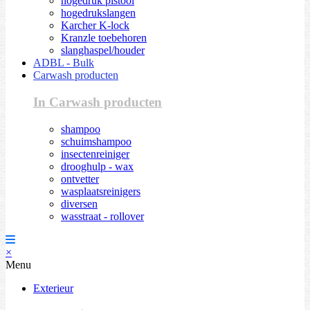
hogedruk pistool
hogedrukslangen
Karcher K-lock
Kranzle toebehoren
slanghaspel/houder
ADBL - Bulk
Carwash producten
In Carwash producten
shampoo
schuimshampoo
insectenreiniger
drooghulp - wax
ontvetter
wasplaatsreinigers
diversen
wasstraat - rollover
×
Menu
Exterieur