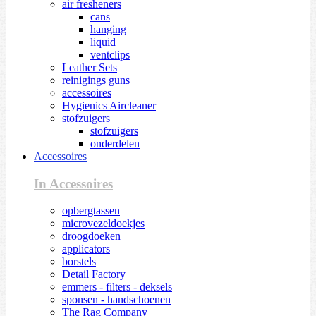
air fresheners
cans
hanging
liquid
ventclips
Leather Sets
reinigings guns
accessoires
Hygienics Aircleaner
stofzuigers
stofzuigers
onderdelen
Accessoires
In Accessoires
opbergtassen
microvezeldoekjes
droogdoeken
applicators
borstels
Detail Factory
emmers - filters - deksels
sponsen - handschoenen
The Rag Company