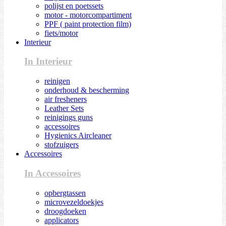
polijst en poetssets
motor - motorcompartiment
PPF ( paint protection film)
fiets/motor
Interieur
In Interieur
reinigen
onderhoud & bescherming
air fresheners
Leather Sets
reinigings guns
accessoires
Hygienics Aircleaner
stofzuigers
Accessoires
In Accessoires
opbergtassen
microvezeldoekjes
droogdoeken
applicators