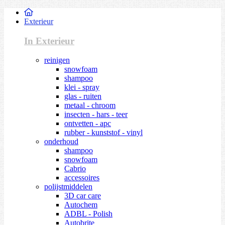
Exterieur
In Exterieur
reinigen
snowfoam
shampoo
klei - spray
glas - ruiten
metaal - chroom
insecten - hars - teer
ontvetten - apc
rubber - kunststof - vinyl
onderhoud
shampoo
snowfoam
Cabrio
accessoires
polijstmiddelen
3D car care
Autochem
ADBL - Polish
Autobrite