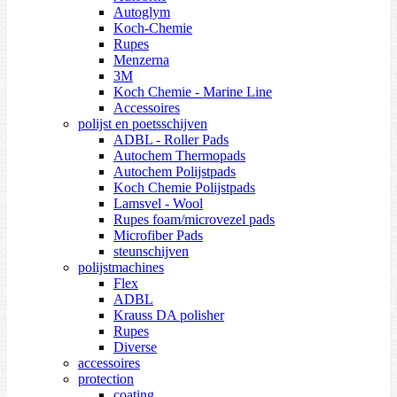
Autoglym
Koch-Chemie
Rupes
Menzerna
3M
Koch Chemie - Marine Line
Accessoires
polijst en poetsschijven
ADBL - Roller Pads
Autochem Thermopads
Autochem Polijstpads
Koch Chemie Polijstpads
Lamsvel - Wool
Rupes foam/microvezel pads
Microfiber Pads
steunschijven
polijstmachines
Flex
ADBL
Krauss DA polisher
Rupes
Diverse
accessoires
protection
coating