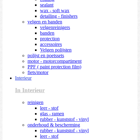
sealant
wax - soft wax
detailing - finishers
velgen en banden
velgenreinigers
banden
protection
accessoires
Velgen polijsten
polijst en poetssets
motor - motorcompartiment
PPF ( paint protection film)
fiets/motor
Interieur
In Interieur
reinigen
leer - stof
glas - ramen
rubber - kunststof - vinyl
onderhoud & bescherming
rubber - kunststof - vinyl
leer - stof