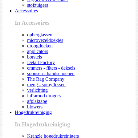
stofzuigers
Accessoires
In Accessoires
opbergtassen
microvezeldoekjes
droogdoeken
applicators
borstels
Detail Factory
emmers - filters - deksels
sponsen - handschoenen
The Rag Company
meng - sprayflessen
verlichting
infrarood drogers
afplaktape
blowers
Hogedrukreiniging
In Hogedrukreiniging
Kränzle hogedrukreinigers