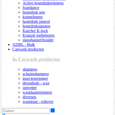
Active hogedrukreinigers
foamlance
hogedruk sets
koppelingen
hogedruk pistool
hogedrukslangen
Karcher K-lock
Kranzle toebehoren
slanghaspel/houder
ADBL - Bulk
Carwash producten
In Carwash producten
shampoo
schuimshampoo
insectenreiniger
drooghulp - wax
ontvetter
wasplaatsreinigers
diversen
wasstraat - rollover
Zoeken