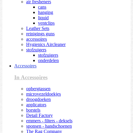
air fresheners
cans
hanging
liquid
ventclips
Leather Sets
reinigings guns
accessoires
Hygienics Aircleaner
stofzuigers
stofzuigers
onderdelen
Accessoires
In Accessoires
opbergtassen
microvezeldoekjes
droogdoeken
applicators
borstels
Detail Factory
emmers - filters - deksels
sponsen - handschoenen
The Rag Company