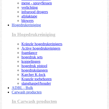
meng - sprayflessen
verlichting
infrarood drogers
afplaktape
blowers
Hogedrukreiniging
In Hogedrukreiniging
Kränzle hogedrukreinigers
Active hogedrukreinigers
foamlance
hogedruk sets
koppelingen
hogedruk pistool
hogedrukslangen
Karcher K-lock
Kranzle toebehoren
slanghaspel/houder
ADBL - Bulk
Carwash producten
In Carwash producten