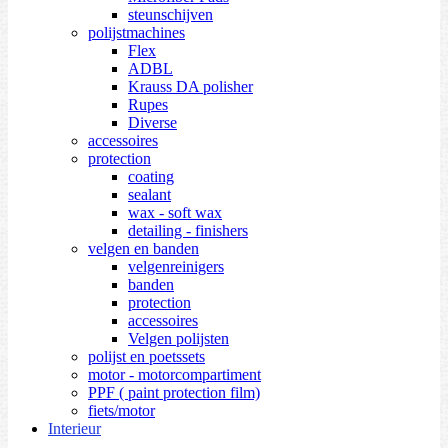
steunschijven
polijstmachines
Flex
ADBL
Krauss DA polisher
Rupes
Diverse
accessoires
protection
coating
sealant
wax - soft wax
detailing - finishers
velgen en banden
velgenreinigers
banden
protection
accessoires
Velgen polijsten
polijst en poetssets
motor - motorcompartiment
PPF ( paint protection film)
fiets/motor
Interieur