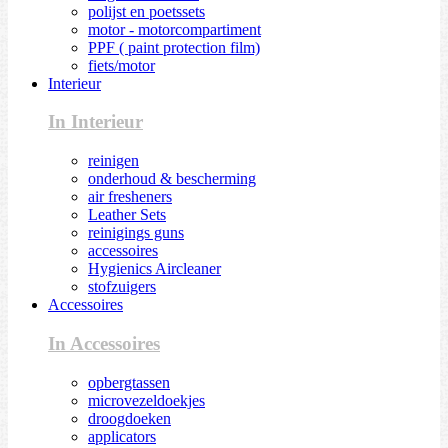
polijst en poetssets
motor - motorcompartiment
PPF ( paint protection film)
fiets/motor
Interieur
In Interieur
reinigen
onderhoud & bescherming
air fresheners
Leather Sets
reinigings guns
accessoires
Hygienics Aircleaner
stofzuigers
Accessoires
In Accessoires
opbergtassen
microvezeldoekjes
droogdoeken
applicators