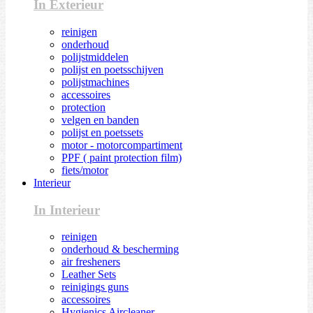
In Exterieur
reinigen
onderhoud
polijstmiddelen
polijst en poetsschijven
polijstmachines
accessoires
protection
velgen en banden
polijst en poetssets
motor - motorcompartiment
PPF ( paint protection film)
fiets/motor
Interieur
In Interieur
reinigen
onderhoud & bescherming
air fresheners
Leather Sets
reinigings guns
accessoires
Hygienics Aircleaner