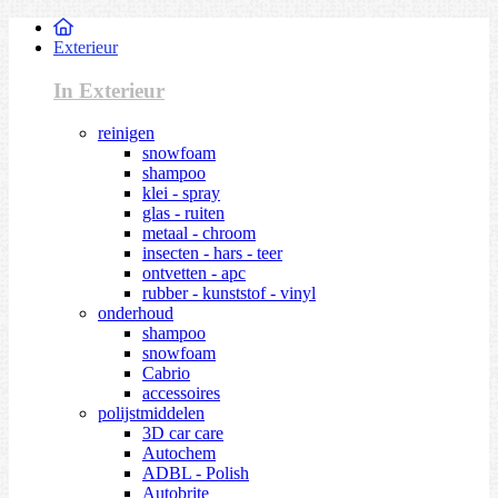
Exterieur
In Exterieur
reinigen
snowfoam
shampoo
klei - spray
glas - ruiten
metaal - chroom
insecten - hars - teer
ontvetten - apc
rubber - kunststof - vinyl
onderhoud
shampoo
snowfoam
Cabrio
accessoires
polijstmiddelen
3D car care
Autochem
ADBL - Polish
Autobrite