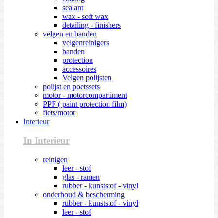
sealant
wax - soft wax
detailing - finishers
velgen en banden
velgenreinigers
banden
protection
accessoires
Velgen polijsten
polijst en poetssets
motor - motorcompartiment
PPF ( paint protection film)
fiets/motor
Interieur
In Interieur
reinigen
leer - stof
glas - ramen
rubber - kunststof - vinyl
onderhoud & bescherming
rubber - kunststof - vinyl
leer - stof