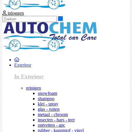
inloggen
Zoeken
Exterieur
In Exterieur
reinigen
snowfoam
shampoo
klei - spray
glas - ruiten
metaal - chroom
insecten - hars - teer
ontvetten - apc
rubber - kunststof - vinyl