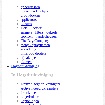
opbergtassen
microvezeldoekjes
droogdoeken
applicators
borstels
Detail Factory
emmers - filters - deksels
sponsen - handschoenen
The Rag Company
meng - sprayflessen
verlichting
infrarood drogers
afplaktape
blowers
Hogedrukreiniging
In Hogedrukreiniging
Kränzle hogedrukreinigers
Active hogedrukreinigers
foamlance
hogedruk sets
koppelingen