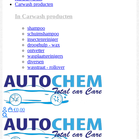
Carwash producten
In Carwash producten
shampoo
schuimshampoo
insectenreiniger
drooghulp - wax
ontvetter
wasplaatsreinigers
diversen
wasstraat - rollover
€0,00
Zoeken