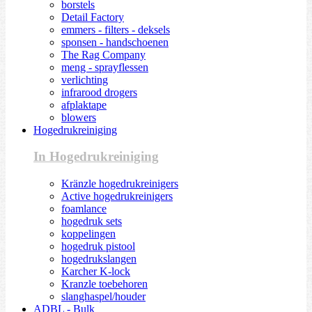
borstels
Detail Factory
emmers - filters - deksels
sponsen - handschoenen
The Rag Company
meng - sprayflessen
verlichting
infrarood drogers
afplaktape
blowers
Hogedrukreiniging
In Hogedrukreiniging
Kränzle hogedrukreinigers
Active hogedrukreinigers
foamlance
hogedruk sets
koppelingen
hogedruk pistool
hogedrukslangen
Karcher K-lock
Kranzle toebehoren
slanghaspel/houder
ADBL - Bulk