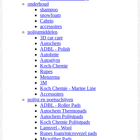
onderhoud
shampoo
snowfoam
Cabrio
accessoires
polijstmiddelen
3D car care
Autochem
ADBL - Polish
Autobrite
Autoglym
Koch-Chemie
Rupes
Menzerna
3M
Koch Chemie - Marine Line
Accessoires
polijst en poetsschijven
ADBL - Roller Pads
Autochem Thermopads
Autochem Polijstpads
Koch Chemie Polijstpads
Lamsvel - Wool
Rupes foam/microvezel pads
Microfiber Pads