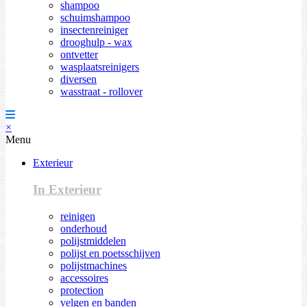
shampoo
schuimshampoo
insectenreiniger
drooghulp - wax
ontvetter
wasplaatsreinigers
diversen
wasstraat - rollover
×
Menu
Exterieur
In Exterieur
reinigen
onderhoud
polijstmiddelen
polijst en poetsschijven
polijstmachines
accessoires
protection
velgen en banden