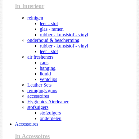
In Interieur
reinigen
leer - stof
glas - ramen
rubber - kunststof - vinyl
onderhoud & bescherming
rubber - kunststof - vinyl
leer - stof
air fresheners
cans
hanging
liquid
ventclips
Leather Sets
reinigings guns
accessoires
Hygienics Aircleaner
stofzuigers
stofzuigers
onderdelen
Accessoires
In Accessoires