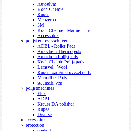
Autoglym
Koch-Chemie
Rupes
Menzerna
3M
Koch Chemie - Marine Line
Accessoires
polijst en poetsschijven
ADBL - Roller Pads
Autochem Thermopads
Autochem Polijstpads
Koch Chemie Polijstpads
Lamsvel - Wool
Rupes foam/microvezel pads
Microfiber Pads
steunschijven
polijstmachines
Flex
ADBL
Krauss DA polisher
Rupes
Diverse
accessoires
protection
coating