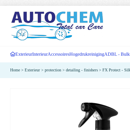
Exterieur
Interieur
Accessoires
Hogedrukreiniging
ADBL - Bulk
Home
>
Exterieur
>
protection
>
detailing - finishers
>
FX Protect - Sil