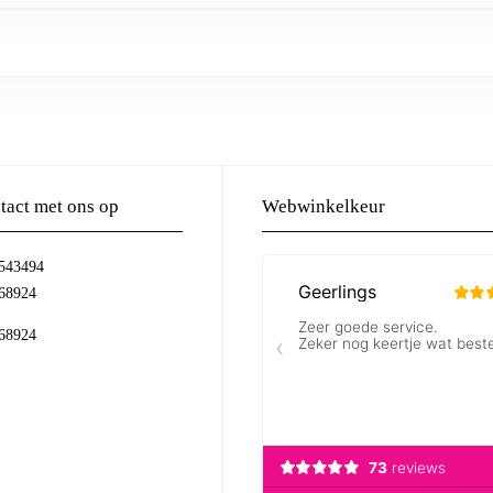
act met ons op
Webwinkelkeur
-543494
68924
68924