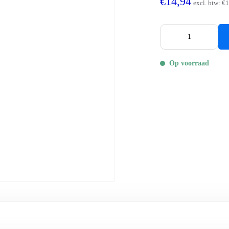
€14,94
excl. btw:
€1
Op voorraad