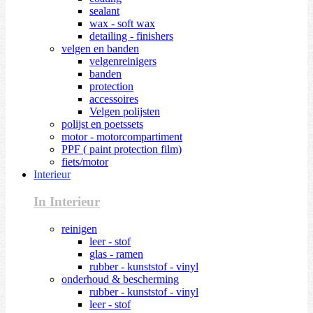
sealant
wax - soft wax
detailing - finishers
velgen en banden
velgenreinigers
banden
protection
accessoires
Velgen polijsten
polijst en poetssets
motor - motorcompartiment
PPF ( paint protection film)
fiets/motor
Interieur
In Interieur
reinigen
leer - stof
glas - ramen
rubber - kunststof - vinyl
onderhoud & bescherming
rubber - kunststof - vinyl
leer - stof