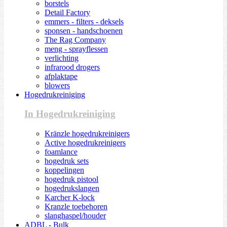
borstels
Detail Factory
emmers - filters - deksels
sponsen - handschoenen
The Rag Company
meng - sprayflessen
verlichting
infrarood drogers
afplaktape
blowers
Hogedrukreiniging
In Hogedrukreiniging
Kränzle hogedrukreinigers
Active hogedrukreinigers
foamlance
hogedruk sets
koppelingen
hogedruk pistool
hogedrukslangen
Karcher K-lock
Kranzle toebehoren
slanghaspel/houder
ADBL - Bulk