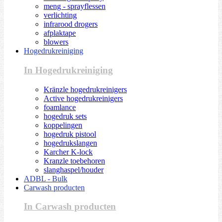
meng - sprayflessen
verlichting
infrarood drogers
afplaktape
blowers
Hogedrukreiniging
In Hogedrukreiniging
Kränzle hogedrukreinigers
Active hogedrukreinigers
foamlance
hogedruk sets
koppelingen
hogedruk pistool
hogedrukslangen
Karcher K-lock
Kranzle toebehoren
slanghaspel/houder
ADBL - Bulk
Carwash producten
In Carwash producten