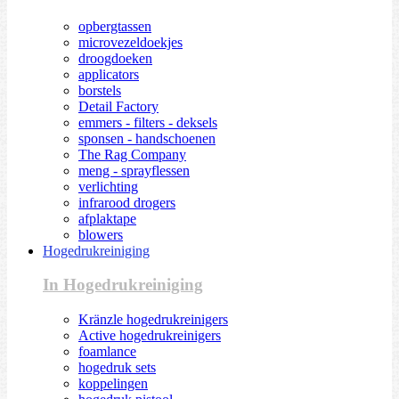
opbergtassen
microvezeldoekjes
droogdoeken
applicators
borstels
Detail Factory
emmers - filters - deksels
sponsen - handschoenen
The Rag Company
meng - sprayflessen
verlichting
infrarood drogers
afplaktape
blowers
Hogedrukreiniging
In Hogedrukreiniging
Kränzle hogedrukreinigers
Active hogedrukreinigers
foamlance
hogedruk sets
koppelingen