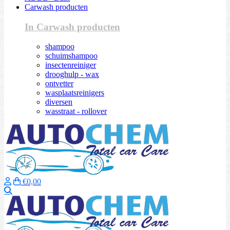
Carwash producten
In Carwash producten
shampoo
schuimshampoo
insectenreiniger
drooghulp - wax
ontvetter
wasplaatsreinigers
diversen
wasstraat - rollover
€0,00
Zoeken