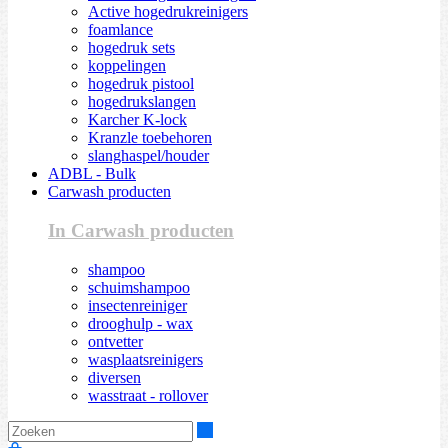
Active hogedrukreinigers
foamlance
hogedruk sets
koppelingen
hogedruk pistool
hogedrukslangen
Karcher K-lock
Kranzle toebehoren
slanghaspel/houder
ADBL - Bulk
Carwash producten
In Carwash producten
shampoo
schuimshampoo
insectenreiniger
drooghulp - wax
ontvetter
wasplaatsreinigers
diversen
wasstraat - rollover
Zoeken