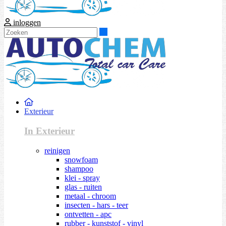
inloggen
Zoeken
Exterieur
In Exterieur
reinigen
snowfoam
shampoo
klei - spray
glas - ruiten
metaal - chroom
insecten - hars - teer
ontvetten - apc
rubber - kunststof - vinyl