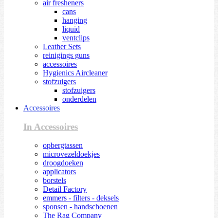
air fresheners
cans
hanging
liquid
ventclips
Leather Sets
reinigings guns
accessoires
Hygienics Aircleaner
stofzuigers
stofzuigers
onderdelen
Accessoires
In Accessoires
opbergtassen
microvezeldoekjes
droogdoeken
applicators
borstels
Detail Factory
emmers - filters - deksels
sponsen - handschoenen
The Rag Company