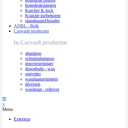
hogedruk pistool
hogedrukslangen
Karcher K-lock
Kranzle toebehoren
slanghaspel/houder
ADBL - Bulk
Carwash producten
In Carwash producten
shampoo
schuimshampoo
insectenreiniger
drooghulp - wax
ontvetter
wasplaatsreinigers
diversen
wasstraat - rollover
×
Menu
Exterieur