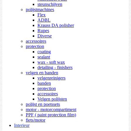
steunschijven
polijstmachines
Flex
ADBL
Krauss DA polisher
Rupes
Diverse
accessoires
protection
coating
sealant
wax - soft wax
detailing - finishers
velgen en banden
velgenreinigers
banden
protection
accessoires
Velgen polijsten
polijst en poetssets
motor - motorcompartiment
PPF ( paint protection film)
fiets/motor
Interieur