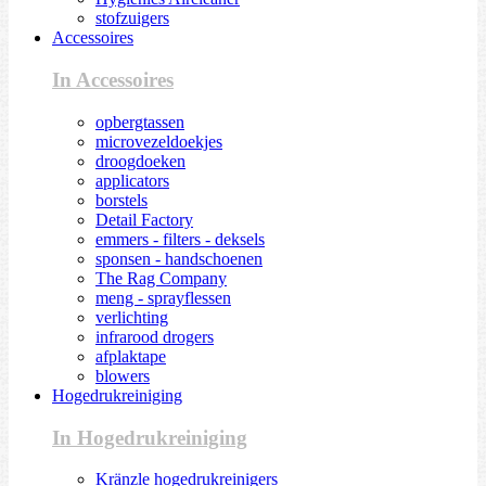
stofzuigers
Accessoires
In Accessoires
opbergtassen
microvezeldoekjes
droogdoeken
applicators
borstels
Detail Factory
emmers - filters - deksels
sponsen - handschoenen
The Rag Company
meng - sprayflessen
verlichting
infrarood drogers
afplaktape
blowers
Hogedrukreiniging
In Hogedrukreiniging
Kränzle hogedrukreinigers