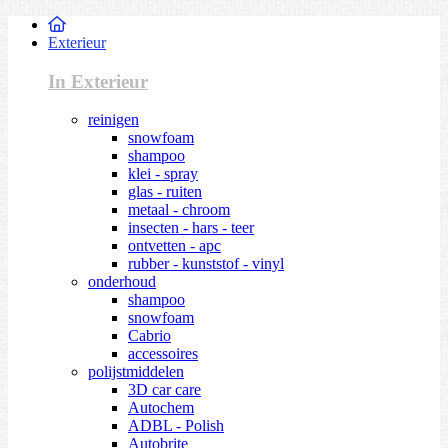
Exterieur
In Exterieur
reinigen
snowfoam
shampoo
klei - spray
glas - ruiten
metaal - chroom
insecten - hars - teer
ontvetten - apc
rubber - kunststof - vinyl
onderhoud
shampoo
snowfoam
Cabrio
accessoires
polijstmiddelen
3D car care
Autochem
ADBL - Polish
Autobrite