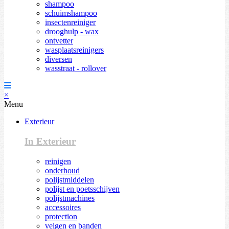
shampoo
schuimshampoo
insectenreiniger
drooghulp - wax
ontvetter
wasplaatsreinigers
diversen
wasstraat - rollover
×
Menu
Exterieur
In Exterieur
reinigen
onderhoud
polijstmiddelen
polijst en poetsschijven
polijstmachines
accessoires
protection
velgen en banden