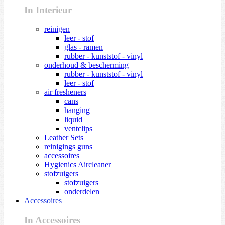
In Interieur
reinigen
leer - stof
glas - ramen
rubber - kunststof - vinyl
onderhoud & bescherming
rubber - kunststof - vinyl
leer - stof
air fresheners
cans
hanging
liquid
ventclips
Leather Sets
reinigings guns
accessoires
Hygienics Aircleaner
stofzuigers
stofzuigers
onderdelen
Accessoires
In Accessoires