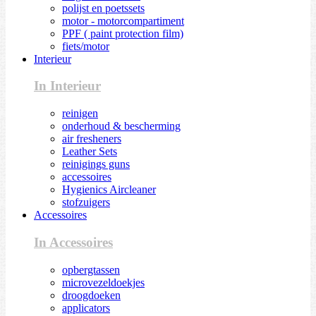
polijst en poetssets
motor - motorcompartiment
PPF ( paint protection film)
fiets/motor
Interieur
In Interieur
reinigen
onderhoud & bescherming
air fresheners
Leather Sets
reinigings guns
accessoires
Hygienics Aircleaner
stofzuigers
Accessoires
In Accessoires
opbergtassen
microvezeldoekjes
droogdoeken
applicators