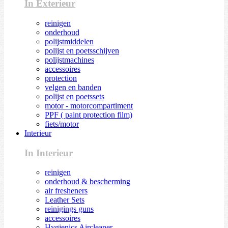
In Exterieur
reinigen
onderhoud
polijstmiddelen
polijst en poetsschijven
polijstmachines
accessoires
protection
velgen en banden
polijst en poetssets
motor - motorcompartiment
PPF ( paint protection film)
fiets/motor
Interieur
In Interieur
reinigen
onderhoud & bescherming
air fresheners
Leather Sets
reinigings guns
accessoires
Hygienics Aircleaner