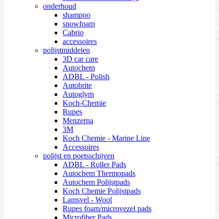
onderhoud
shampoo
snowfoam
Cabrio
accessoires
polijstmiddelen
3D car care
Autochem
ADBL - Polish
Autobrite
Autoglym
Koch-Chemie
Rupes
Menzerna
3M
Koch Chemie - Marine Line
Accessoires
polijst en poetsschijven
ADBL - Roller Pads
Autochem Thermopads
Autochem Polijstpads
Koch Chemie Polijstpads
Lamsvel - Wool
Rupes foam/microvezel pads
Microfiber Pads