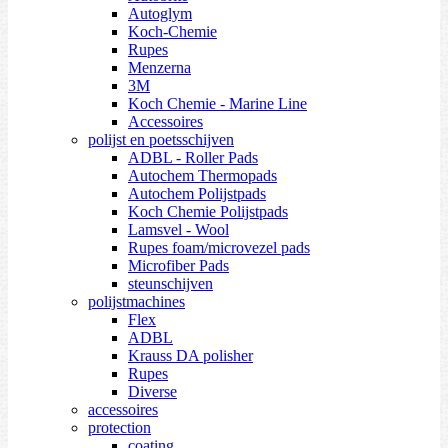
Autoglym
Koch-Chemie
Rupes
Menzerna
3M
Koch Chemie - Marine Line
Accessoires
polijst en poetsschijven
ADBL - Roller Pads
Autochem Thermopads
Autochem Polijstpads
Koch Chemie Polijstpads
Lamsvel - Wool
Rupes foam/microvezel pads
Microfiber Pads
steunschijven
polijstmachines
Flex
ADBL
Krauss DA polisher
Rupes
Diverse
accessoires
protection
coating