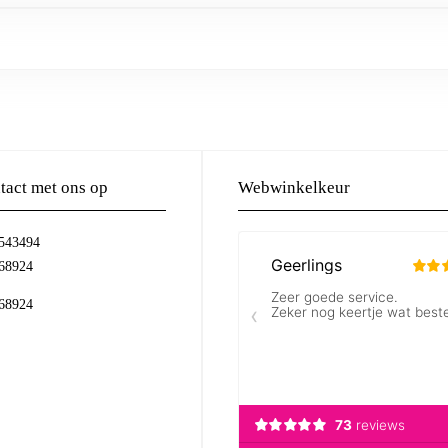
act met ons op
Webwinkelkeur
-543494
68924
68924