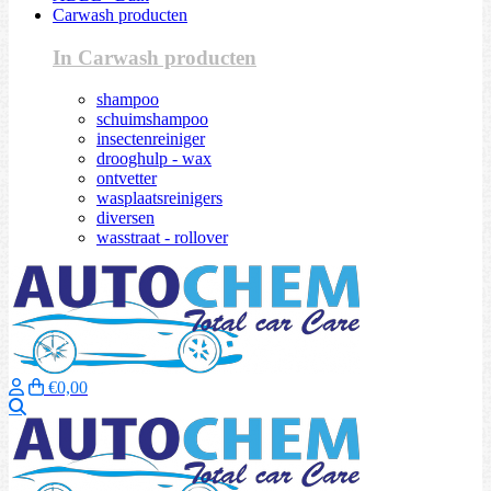
Carwash producten
In Carwash producten
shampoo
schuimshampoo
insectenreiniger
drooghulp - wax
ontvetter
wasplaatsreinigers
diversen
wasstraat - rollover
€0,00
Zoeken