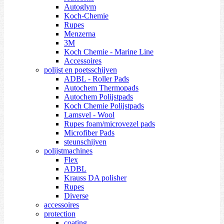
Autoglym
Koch-Chemie
Rupes
Menzerna
3M
Koch Chemie - Marine Line
Accessoires
polijst en poetsschijven
ADBL - Roller Pads
Autochem Thermopads
Autochem Polijstpads
Koch Chemie Polijstpads
Lamsvel - Wool
Rupes foam/microvezel pads
Microfiber Pads
steunschijven
polijstmachines
Flex
ADBL
Krauss DA polisher
Rupes
Diverse
accessoires
protection
coating