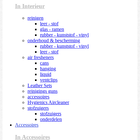
In Interieur
reinigen
leer - stof
glas - ramen
rubber - kunststof - vinyl
onderhoud & bescherming
rubber - kunststof - vinyl
leer - stof
air fresheners
cans
hanging
liquid
ventclips
Leather Sets
reinigings guns
accessoires
Hygienics Aircleaner
stofzuigers
stofzuigers
onderdelen
Accessoires
In Accessoires