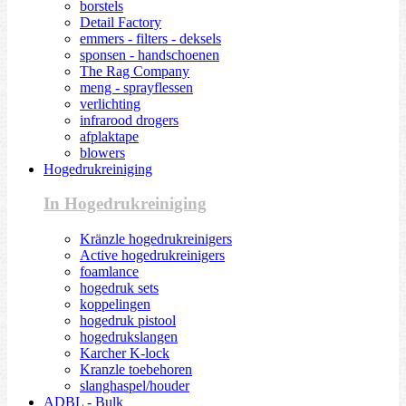
borstels
Detail Factory
emmers - filters - deksels
sponsen - handschoenen
The Rag Company
meng - sprayflessen
verlichting
infrarood drogers
afplaktape
blowers
Hogedrukreiniging
In Hogedrukreiniging
Kränzle hogedrukreinigers
Active hogedrukreinigers
foamlance
hogedruk sets
koppelingen
hogedruk pistool
hogedrukslangen
Karcher K-lock
Kranzle toebehoren
slanghaspel/houder
ADBL - Bulk