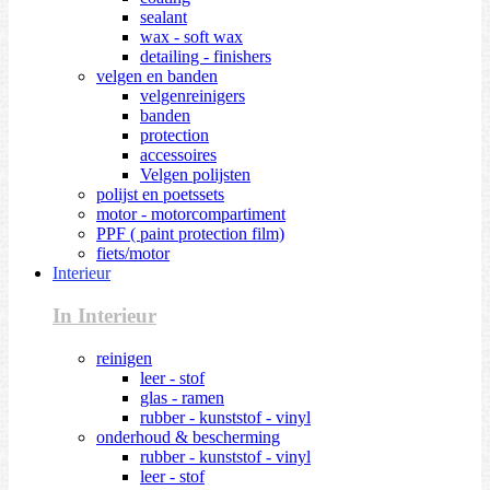
sealant
wax - soft wax
detailing - finishers
velgen en banden
velgenreinigers
banden
protection
accessoires
Velgen polijsten
polijst en poetssets
motor - motorcompartiment
PPF ( paint protection film)
fiets/motor
Interieur
In Interieur
reinigen
leer - stof
glas - ramen
rubber - kunststof - vinyl
onderhoud & bescherming
rubber - kunststof - vinyl
leer - stof