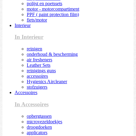
polijst en poetssets
motor - motorcompartiment
PPF ( paint protection film)
fiets/motor
Interieur
In Interieur
reinigen
onderhoud & bescherming
air fresheners
Leather Sets
reinigings guns
accessoires
Hygienics Aircleaner
stofzuigers
Accessoires
In Accessoires
opbergtassen
microvezeldoekjes
droogdoeken
applicators