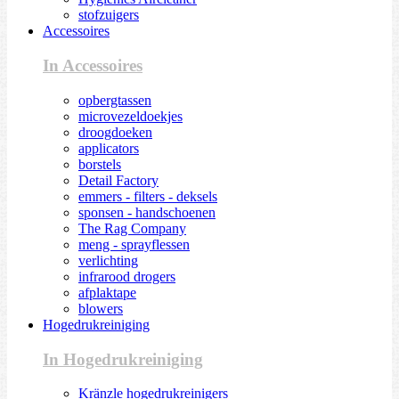
stofzuigers
Accessoires
In Accessoires
opbergtassen
microvezeldoekjes
droogdoeken
applicators
borstels
Detail Factory
emmers - filters - deksels
sponsen - handschoenen
The Rag Company
meng - sprayflessen
verlichting
infrarood drogers
afplaktape
blowers
Hogedrukreiniging
In Hogedrukreiniging
Kränzle hogedrukreinigers