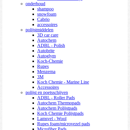
onderhoud
shampoo
snowfoam
Cabrio
accessoires
polijstmiddelen
3D car care
Autochem
ADBL - Polish
Autobrite
Autoglym
Koch-Chemie
Rupes
Menzerna
3M
Koch Chemie - Marine Line
Accessoires
polijst en poetsschijven
ADBL - Roller Pads
Autochem Thermopads
Autochem Polijstpads
Koch Chemie Polijstpads
Lamsvel - Wool
Rupes foam/microvezel pads
Microfiber Pads