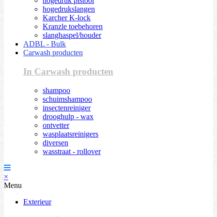
hogedruk pistool
hogedrukslangen
Karcher K-lock
Kranzle toebehoren
slanghaspel/houder
ADBL - Bulk
Carwash producten
In Carwash producten
shampoo
schuimshampoo
insectenreiniger
drooghulp - wax
ontvetter
wasplaatsreinigers
diversen
wasstraat - rollover
×
Menu
Exterieur