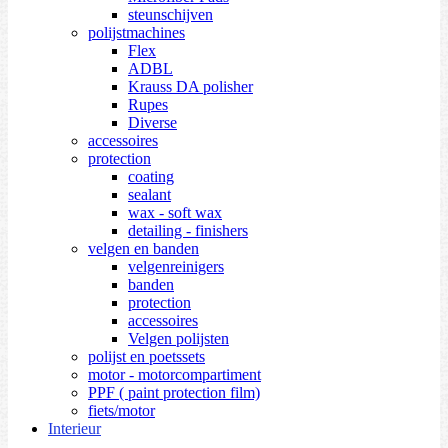
steunschijven
polijstmachines
Flex
ADBL
Krauss DA polisher
Rupes
Diverse
accessoires
protection
coating
sealant
wax - soft wax
detailing - finishers
velgen en banden
velgenreinigers
banden
protection
accessoires
Velgen polijsten
polijst en poetssets
motor - motorcompartiment
PPF ( paint protection film)
fiets/motor
Interieur