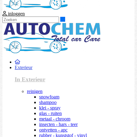
inloggen
Zoeken
Exterieur
In Exterieur
reinigen
snowfoam
shampoo
klei - spray
glas - ruiten
metaal - chroom
insecten - hars - teer
ontvetten - apc
rubber - kunststof - vinyl