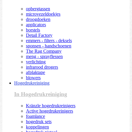
opbergtassen
microvezeldoekjes
droogdoeken
applicators
borstels
Detail Factory
emmers - filters - deksels
sponsen - handschoenen
The Rag Company
meng - sprayflessen
verlichting
infrarood drogers
afplaktape
blowers
Hogedrukreiniging
In Hogedrukreiniging
Kränzle hogedrukreinigers
Active hogedrukreinigers
foamlance
hogedruk sets
koppelingen