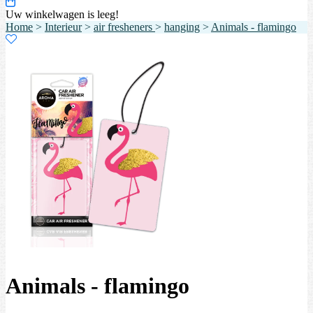
Uw winkelwagen is leeg!
Home
>
Interieur
>
air fresheners
>
hanging
>
Animals - flamingo
Animals - flamingo