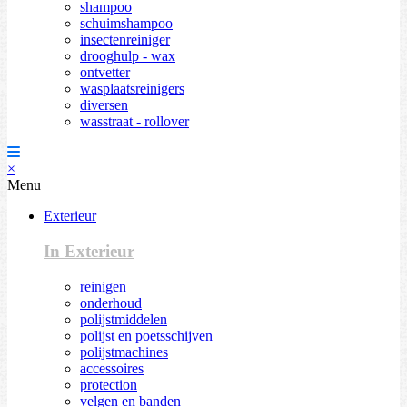
shampoo
schuimshampoo
insectenreiniger
drooghulp - wax
ontvetter
wasplaatsreinigers
diversen
wasstraat - rollover
×
Menu
Exterieur
In Exterieur
reinigen
onderhoud
polijstmiddelen
polijst en poetsschijven
polijstmachines
accessoires
protection
velgen en banden