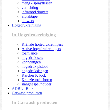
meng - sprayflessen
verlichting
infrarood drogers
afplaktape
blowers
Hogedrukreiniging
In Hogedrukreiniging
Kränzle hogedrukreinigers
Active hogedrukreinigers
foamlance
hogedruk sets
koppelingen
hogedruk pistool
hogedrukslangen
Karcher K-lock
Kranzle toebehoren
slanghaspel/houder
ADBL - Bulk
Carwash producten
In Carwash producten