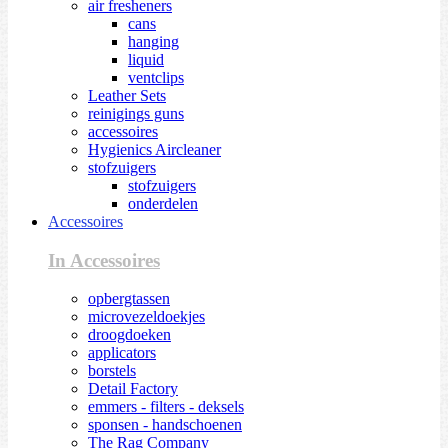
air fresheners
cans
hanging
liquid
ventclips
Leather Sets
reinigings guns
accessoires
Hygienics Aircleaner
stofzuigers
stofzuigers
onderdelen
Accessoires
In Accessoires
opbergtassen
microvezeldoekjes
droogdoeken
applicators
borstels
Detail Factory
emmers - filters - deksels
sponsen - handschoenen
The Rag Company