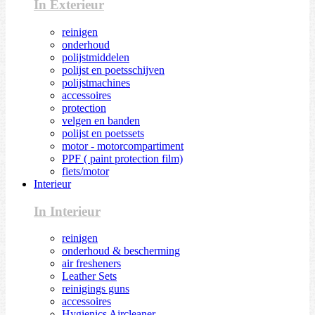
In Exterieur
reinigen
onderhoud
polijstmiddelen
polijst en poetsschijven
polijstmachines
accessoires
protection
velgen en banden
polijst en poetssets
motor - motorcompartiment
PPF ( paint protection film)
fiets/motor
Interieur
In Interieur
reinigen
onderhoud & bescherming
air fresheners
Leather Sets
reinigings guns
accessoires
Hygienics Aircleaner