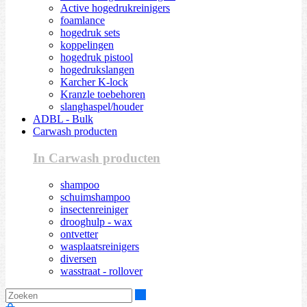
Active hogedrukreinigers
foamlance
hogedruk sets
koppelingen
hogedruk pistool
hogedrukslangen
Karcher K-lock
Kranzle toebehoren
slanghaspel/houder
ADBL - Bulk
Carwash producten
In Carwash producten
shampoo
schuimshampoo
insectenreiniger
drooghulp - wax
ontvetter
wasplaatsreinigers
diversen
wasstraat - rollover
Zoeken