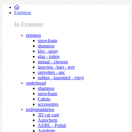
Exterieur
In Exterieur
reinigen
snowfoam
shampoo
klei - spray
glas - ruiten
metaal - chroom
insecten - hars - teer
ontvetten - apc
rubber - kunststof - vinyl
onderhoud
shampoo
snowfoam
Cabrio
accessoires
polijstmiddelen
3D car care
Autochem
ADBL - Polish
Autobrite