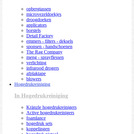
opbergtassen
microvezeldoekjes
droogdoeken
applicators
borstels
Detail Factory
emmers - filters - deksels
sponsen - handschoenen
The Rag Company
meng - sprayflessen
verlichting
infrarood drogers
afplaktape
blowers
Hogedrukreiniging
In Hogedrukreiniging
Kränzle hogedrukreinigers
Active hogedrukreinigers
foamlance
hogedruk sets
koppelingen