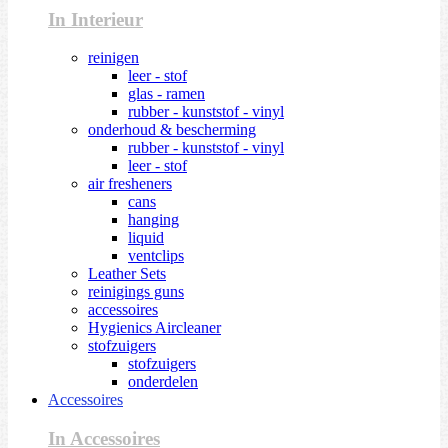
In Interieur
reinigen
leer - stof
glas - ramen
rubber - kunststof - vinyl
onderhoud & bescherming
rubber - kunststof - vinyl
leer - stof
air fresheners
cans
hanging
liquid
ventclips
Leather Sets
reinigings guns
accessoires
Hygienics Aircleaner
stofzuigers
stofzuigers
onderdelen
Accessoires
In Accessoires