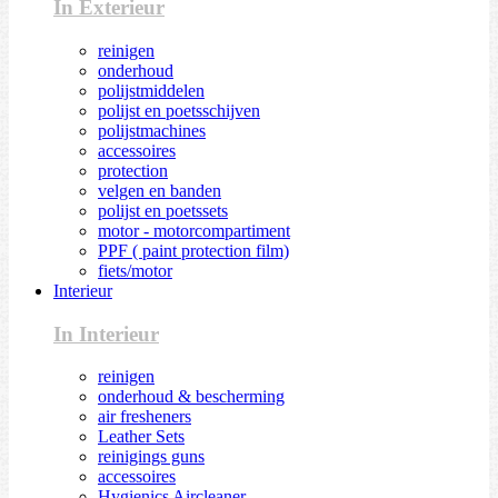
In Exterieur
reinigen
onderhoud
polijstmiddelen
polijst en poetsschijven
polijstmachines
accessoires
protection
velgen en banden
polijst en poetssets
motor - motorcompartiment
PPF ( paint protection film)
fiets/motor
Interieur
In Interieur
reinigen
onderhoud & bescherming
air fresheners
Leather Sets
reinigings guns
accessoires
Hygienics Aircleaner