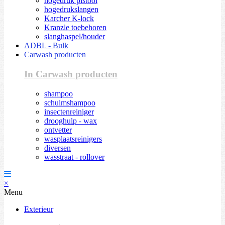
hogedruk pistool
hogedrukslangen
Karcher K-lock
Kranzle toebehoren
slanghaspel/houder
ADBL - Bulk
Carwash producten
In Carwash producten
shampoo
schuimshampoo
insectenreiniger
drooghulp - wax
ontvetter
wasplaatsreinigers
diversen
wasstraat - rollover
×
Menu
Exterieur