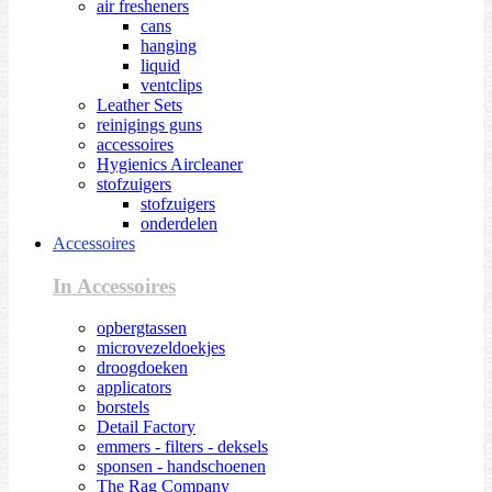
air fresheners
cans
hanging
liquid
ventclips
Leather Sets
reinigings guns
accessoires
Hygienics Aircleaner
stofzuigers
stofzuigers
onderdelen
Accessoires
In Accessoires
opbergtassen
microvezeldoekjes
droogdoeken
applicators
borstels
Detail Factory
emmers - filters - deksels
sponsen - handschoenen
The Rag Company