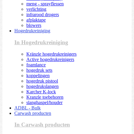
meng - sprayflessen
verlichting
infrarood drogers
afplaktape
blowers
Hogedrukreiniging
In Hogedrukreiniging
Kränzle hogedrukreinigers
Active hogedrukreinigers
foamlance
hogedruk sets
koppelingen
hogedruk pistool
hogedrukslangen
Karcher K-lock
Kranzle toebehoren
slanghaspel/houder
ADBL - Bulk
Carwash producten
In Carwash producten