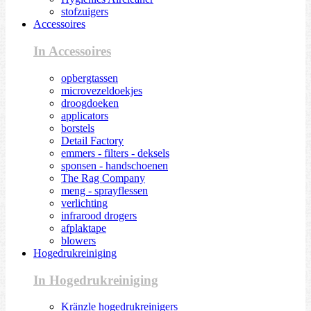
stofzuigers
Accessoires
In Accessoires
opbergtassen
microvezeldoekjes
droogdoeken
applicators
borstels
Detail Factory
emmers - filters - deksels
sponsen - handschoenen
The Rag Company
meng - sprayflessen
verlichting
infrarood drogers
afplaktape
blowers
Hogedrukreiniging
In Hogedrukreiniging
Kränzle hogedrukreinigers