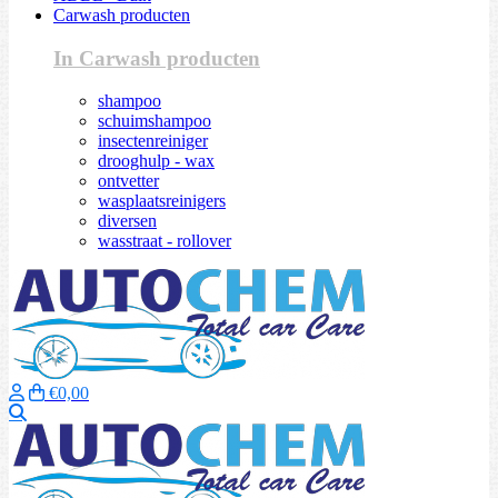
Carwash producten
In Carwash producten
shampoo
schuimshampoo
insectenreiniger
drooghulp - wax
ontvetter
wasplaatsreinigers
diversen
wasstraat - rollover
€0,00
Zoeken