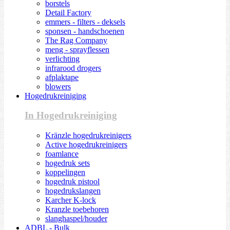
borstels
Detail Factory
emmers - filters - deksels
sponsen - handschoenen
The Rag Company
meng - sprayflessen
verlichting
infrarood drogers
afplaktape
blowers
Hogedrukreiniging
In Hogedrukreiniging
Kränzle hogedrukreinigers
Active hogedrukreinigers
foamlance
hogedruk sets
koppelingen
hogedruk pistool
hogedrukslangen
Karcher K-lock
Kranzle toebehoren
slanghaspel/houder
ADBL - Bulk