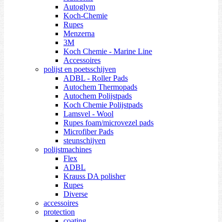
Autoglym
Koch-Chemie
Rupes
Menzerna
3M
Koch Chemie - Marine Line
Accessoires
polijst en poetsschijven
ADBL - Roller Pads
Autochem Thermopads
Autochem Polijstpads
Koch Chemie Polijstpads
Lamsvel - Wool
Rupes foam/microvezel pads
Microfiber Pads
steunschijven
polijstmachines
Flex
ADBL
Krauss DA polisher
Rupes
Diverse
accessoires
protection
coating