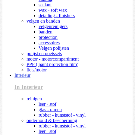
sealant
wax - soft wax
detailing - finishers
velgen en banden
velgenreinigers
banden
protection
accessoires
Velgen polijsten
polijst en poetssets
motor - motorcompartiment
PPF ( paint protection film)
fiets/motor
Interieur
In Interieur
reinigen
leer - stof
glas - ramen
rubber - kunststof - vinyl
onderhoud & bescherming
rubber - kunststof - vinyl
leer - stof