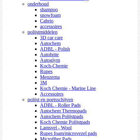
onderhoud
shampoo
snowfoam
Cabrio
accessoires
polijstmiddelen
3D car care
Autochem
ADBL - Polish
Autobrite
Autoglym
Koch-Chemie
Rupes
Menzerna
3M
Koch Chemie - Marine Line
Accessoires
polijst en poetsschijven
ADBL - Roller Pads
Autochem Thermopads
Autochem Polijstpads
Koch Chemie Polijstpads
Lamsvel - Wool
Rupes foam/microvezel pads
Microfiber Pads