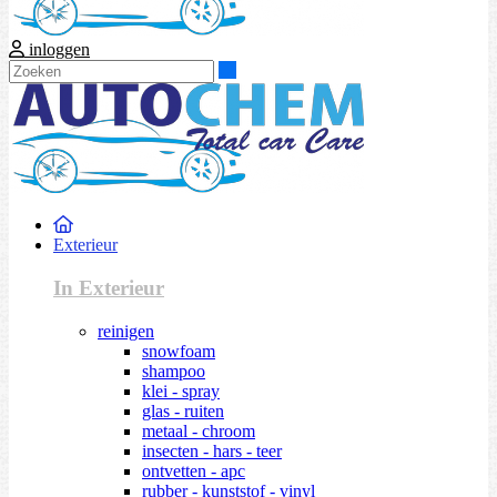
inloggen
Zoeken
Exterieur
In Exterieur
reinigen
snowfoam
shampoo
klei - spray
glas - ruiten
metaal - chroom
insecten - hars - teer
ontvetten - apc
rubber - kunststof - vinyl