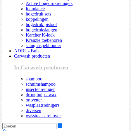
Active hogedrukreinigers
foamlance
hogedruk sets
koppelingen
hogedruk pistool
hogedrukslangen
Karcher K-lock
Kranzle toebehoren
slanghaspel/houder
ADBL - Bulk
Carwash producten
In Carwash producten
shampoo
schuimshampoo
insectenreiniger
drooghulp - wax
ontvetter
wasplaatsreinigers
diversen
wasstraat - rollover
Zoeken