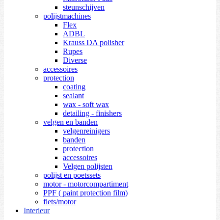
steunschijven
polijstmachines
Flex
ADBL
Krauss DA polisher
Rupes
Diverse
accessoires
protection
coating
sealant
wax - soft wax
detailing - finishers
velgen en banden
velgenreinigers
banden
protection
accessoires
Velgen polijsten
polijst en poetssets
motor - motorcompartiment
PPF ( paint protection film)
fiets/motor
Interieur