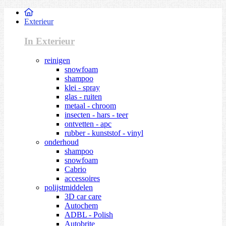
Exterieur
In Exterieur
reinigen
snowfoam
shampoo
klei - spray
glas - ruiten
metaal - chroom
insecten - hars - teer
ontvetten - apc
rubber - kunststof - vinyl
onderhoud
shampoo
snowfoam
Cabrio
accessoires
polijstmiddelen
3D car care
Autochem
ADBL - Polish
Autobrite