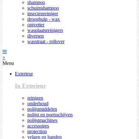
shampoo
schuimshampoo
insectenreiniger
drooghulp - wax
ontvetter
wasplaatsreinigers
diversen
wasstraat - rollover
×
Menu
Exterieur
In Exterieur
reinigen
onderhoud
polijstmiddelen
polijst en poetsschijven
polijstmachines
accessoires
protection
velgen en banden