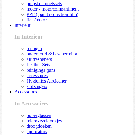
polijst en poetssets
motor - motorcompartiment
PPF ( paint protection film)
fiets/motor
Interieur
In Interieur
reinigen
onderhoud & bescherming
air fresheners
Leather Sets
reinigings guns
accessoires
Hygienics Aircleaner
stofzuigers
Accessoires
In Accessoires
opbergtassen
microvezeldoekjes
droogdoeken
applicators