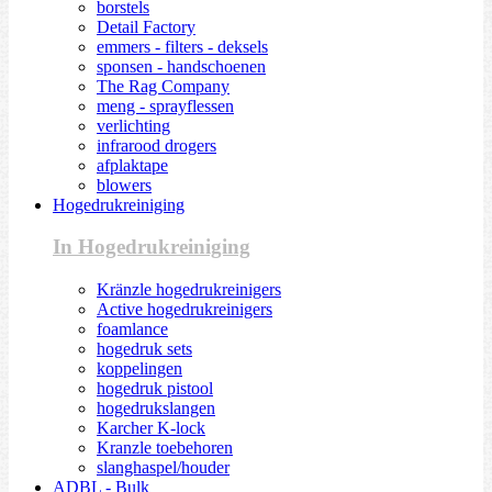
borstels
Detail Factory
emmers - filters - deksels
sponsen - handschoenen
The Rag Company
meng - sprayflessen
verlichting
infrarood drogers
afplaktape
blowers
Hogedrukreiniging
In Hogedrukreiniging
Kränzle hogedrukreinigers
Active hogedrukreinigers
foamlance
hogedruk sets
koppelingen
hogedruk pistool
hogedrukslangen
Karcher K-lock
Kranzle toebehoren
slanghaspel/houder
ADBL - Bulk