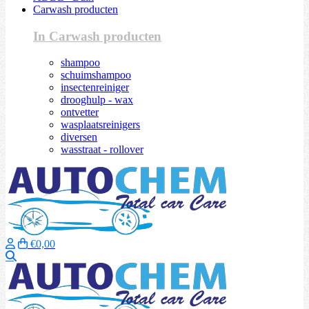
Carwash producten
In Carwash producten
shampoo
schuimshampoo
insectenreiniger
drooghulp - wax
ontvetter
wasplaatsreinigers
diversen
wasstraat - rollover
€0,00
Zoeken