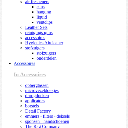
air fresheners
cans
hanging
liquid
ventclips
Leather Sets
reinigings guns
accessoires
Hygienics Aircleaner
stofzuigers
stofzuigers
onderdelen
Accessoires
In Accessoires
opbergtassen
microvezeldoekjes
droogdoeken
applicators
borstels
Detail Factory
emmers - filters - deksels
sponsen - handschoenen
The Rag Company