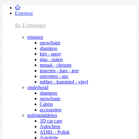
Exterieur
In Exterieur
reinigen
snowfoam
shampoo
klei - spray
glas - ruiten
metaal - chroom
insecten - hars - teer
ontvetten - apc
rubber - kunststof - vinyl
onderhoud
shampoo
snowfoam
Cabrio
accessoires
polijstmiddelen
3D car care
Autochem
ADBL - Polish
Autobrite