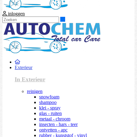
inloggen
Zoeken
Exterieur
In Exterieur
reinigen
snowfoam
shampoo
klei - spray
glas - ruiten
metaal - chroom
insecten - hars - teer
ontvetten - apc
rubber - kunststof - vinyl