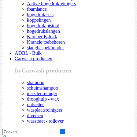
Active hogedrukreinigers
foamlance
hogedruk sets
koppelingen
hogedruk pistool
hogedrukslangen
Karcher K-lock
Kranzle toebehoren
slanghaspel/houder
ADBL - Bulk
Carwash producten
In Carwash producten
shampoo
schuimshampoo
insectenreiniger
drooghulp - wax
ontvetter
wasplaatsreinigers
diversen
wasstraat - rollover
Zoeken