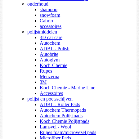
onderhoud
shampoo
snowfoam
Cabrio
accessoires
polijstmiddelen
3D car care
Autochem
ADBL - Polish
Autobrite
Autoglym
Koch-Chemie
Rupes
Menzerna
3M
Koch Chemie - Marine Line
Accessoires
polijst en poetsschijven
ADBL - Roller Pads
Autochem Thermopads
Autochem Polijstpads
Koch Chemie Polijstpads
Lamsvel - Wool
Rupes foam/microvezel pads
Microfiber Pads