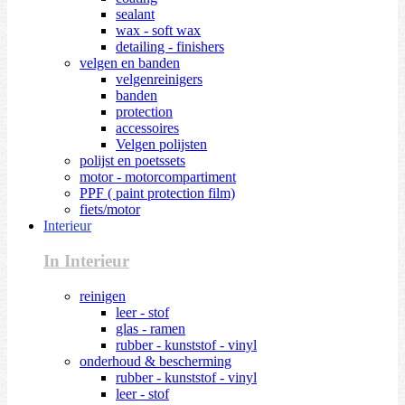
sealant
wax - soft wax
detailing - finishers
velgen en banden
velgenreinigers
banden
protection
accessoires
Velgen polijsten
polijst en poetssets
motor - motorcompartiment
PPF ( paint protection film)
fiets/motor
Interieur
In Interieur
reinigen
leer - stof
glas - ramen
rubber - kunststof - vinyl
onderhoud & bescherming
rubber - kunststof - vinyl
leer - stof