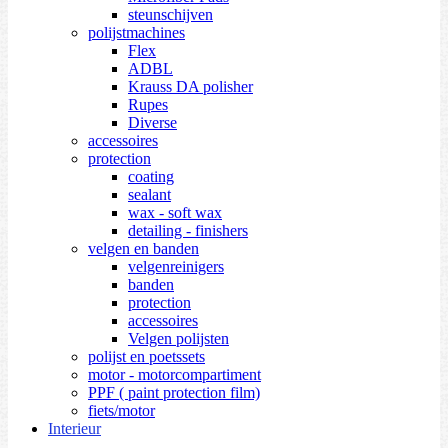
steunschijven
polijstmachines
Flex
ADBL
Krauss DA polisher
Rupes
Diverse
accessoires
protection
coating
sealant
wax - soft wax
detailing - finishers
velgen en banden
velgenreinigers
banden
protection
accessoires
Velgen polijsten
polijst en poetssets
motor - motorcompartiment
PPF ( paint protection film)
fiets/motor
Interieur