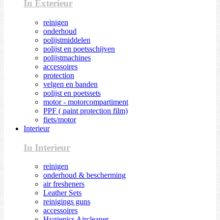
In Exterieur
reinigen
onderhoud
polijstmiddelen
polijst en poetsschijven
polijstmachines
accessoires
protection
velgen en banden
polijst en poetssets
motor - motorcompartiment
PPF ( paint protection film)
fiets/motor
Interieur
In Interieur
reinigen
onderhoud & bescherming
air fresheners
Leather Sets
reinigings guns
accessoires
Hygienics Aircleaner