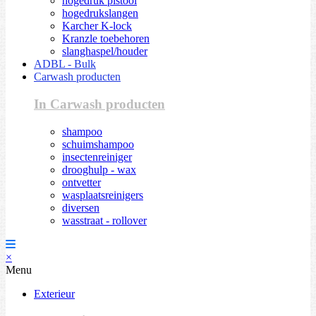
hogedruk pistool
hogedrukslangen
Karcher K-lock
Kranzle toebehoren
slanghaspel/houder
ADBL - Bulk
Carwash producten
In Carwash producten
shampoo
schuimshampoo
insectenreiniger
drooghulp - wax
ontvetter
wasplaatsreinigers
diversen
wasstraat - rollover
×
Menu
Exterieur