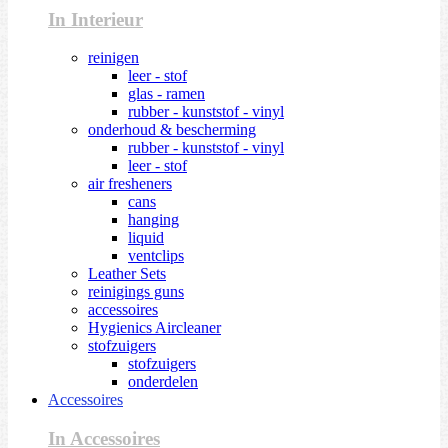
In Interieur
reinigen
leer - stof
glas - ramen
rubber - kunststof - vinyl
onderhoud & bescherming
rubber - kunststof - vinyl
leer - stof
air fresheners
cans
hanging
liquid
ventclips
Leather Sets
reinigings guns
accessoires
Hygienics Aircleaner
stofzuigers
stofzuigers
onderdelen
Accessoires
In Accessoires