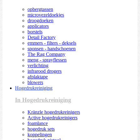
opbergtassen
microvezeldoekjes
droogdoeken
applicators
borstels
Detail Factory
emmers - filters - deksels
sponsen - handschoenen
The Rag Company
meng - sprayflessen
verlichting
infrarood drogers
afplaktape
blowers
Hogedrukreiniging
In Hogedrukreiniging
Kränzle hogedrukreinigers
Active hogedrukreinigers
foamlance
hogedruk sets
koppelingen