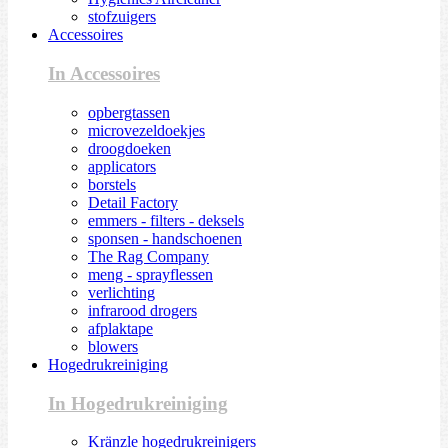
stofzuigers
Accessoires
In Accessoires
opbergtassen
microvezeldoekjes
droogdoeken
applicators
borstels
Detail Factory
emmers - filters - deksels
sponsen - handschoenen
The Rag Company
meng - sprayflessen
verlichting
infrarood drogers
afplaktape
blowers
Hogedrukreiniging
In Hogedrukreiniging
Kränzle hogedrukreinigers