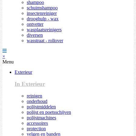
shampoo
schuimshampoo
insectenreiniger
drooghulp - wax
ontvetter
wasplaatsreinigers
diversen
wasstraat - rollover
×
Menu
Exterieur
In Exterieur
reinigen
onderhoud
polijstmiddelen
polijst en poetsschijven
polijstmachines
accessoires
protection
velgen en banden