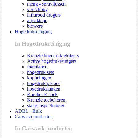
meng - sprayflessen
verlichting
infrarood drogers
afplaktape
blowers
Hogedrukreiniging
In Hogedrukreiniging
Kränzle hogedrukreinigers
Active hogedrukreinigers
foamlance
hogedruk sets
koppelingen
hogedruk pistool
hogedrukslangen
Karcher K-lock
Kranzle toebehoren
slanghaspel/houder
ADBL - Bulk
Carwash producten
In Carwash producten