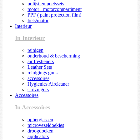
polijst en poetssets
motor - motorcompartiment
PPF ( paint protection film)
fiets/motor
Interieur
In Interieur
reinigen
onderhoud & bescherming
air fresheners
Leather Sets
reinigings guns
accessoires
Hygienics Aircleaner
stofzuigers
Accessoires
In Accessoires
opbergtassen
microvezeldoekjes
droogdoeken
applicators