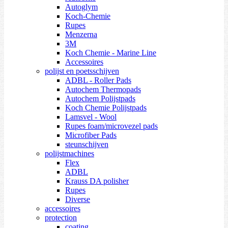
Autoglym
Koch-Chemie
Rupes
Menzerna
3M
Koch Chemie - Marine Line
Accessoires
polijst en poetsschijven
ADBL - Roller Pads
Autochem Thermopads
Autochem Polijstpads
Koch Chemie Polijstpads
Lamsvel - Wool
Rupes foam/microvezel pads
Microfiber Pads
steunschijven
polijstmachines
Flex
ADBL
Krauss DA polisher
Rupes
Diverse
accessoires
protection
coating