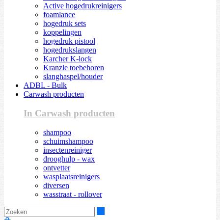
Active hogedrukreinigers
foamlance
hogedruk sets
koppelingen
hogedruk pistool
hogedrukslangen
Karcher K-lock
Kranzle toebehoren
slanghaspel/houder
ADBL - Bulk
Carwash producten
In Carwash producten
shampoo
schuimshampoo
insectenreiniger
drooghulp - wax
ontvetter
wasplaatsreinigers
diversen
wasstraat - rollover
Zoeken