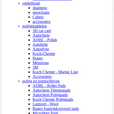
onderhoud
shampoo
snowfoam
Cabrio
accessoires
polijstmiddelen
3D car care
Autochem
ADBL - Polish
Autobrite
Autoglym
Koch-Chemie
Rupes
Menzerna
3M
Koch Chemie - Marine Line
Accessoires
polijst en poetsschijven
ADBL - Roller Pads
Autochem Thermopads
Autochem Polijstpads
Koch Chemie Polijstpads
Lamsvel - Wool
Rupes foam/microvezel pads
Microfiber Pads