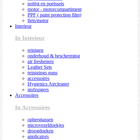
polijst en poetssets
motor - motorcompartiment
PPF ( paint protection film)
fiets/motor
Interieur
In Interieur
reinigen
onderhoud & bescherming
air fresheners
Leather Sets
reinigings guns
accessoires
Hygienics Aircleaner
stofzuigers
Accessoires
In Accessoires
opbergtassen
microvezeldoekjes
droogdoeken
applicators