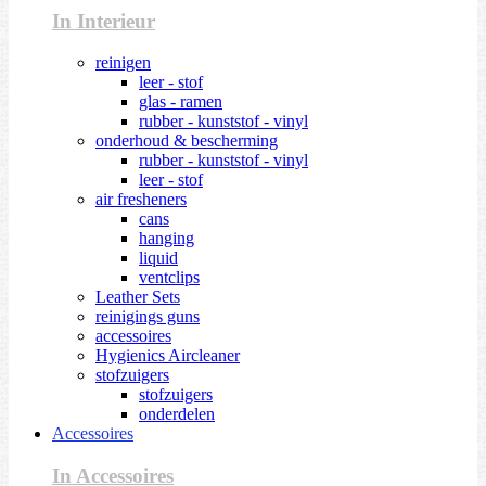
In Interieur
reinigen
leer - stof
glas - ramen
rubber - kunststof - vinyl
onderhoud & bescherming
rubber - kunststof - vinyl
leer - stof
air fresheners
cans
hanging
liquid
ventclips
Leather Sets
reinigings guns
accessoires
Hygienics Aircleaner
stofzuigers
stofzuigers
onderdelen
Accessoires
In Accessoires