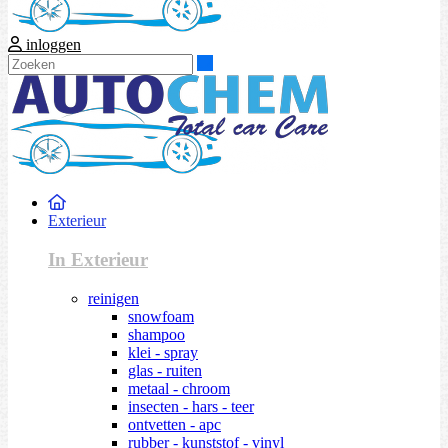
inloggen
Zoeken
Exterieur
In Exterieur
reinigen
snowfoam
shampoo
klei - spray
glas - ruiten
metaal - chroom
insecten - hars - teer
ontvetten - apc
rubber - kunststof - vinyl