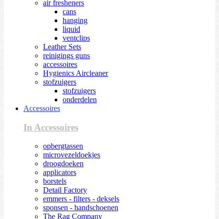
air fresheners
cans
hanging
liquid
ventclips
Leather Sets
reinigings guns
accessoires
Hygienics Aircleaner
stofzuigers
stofzuigers
onderdelen
Accessoires
In Accessoires
opbergtassen
microvezeldoekjes
droogdoeken
applicators
borstels
Detail Factory
emmers - filters - deksels
sponsen - handschoenen
The Rag Company