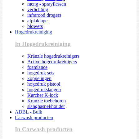
meng - sprayflessen
verlichting
infrarood drogers
afplaktape
blowers
Hogedrukreiniging
In Hogedrukreiniging
Kränzle hogedrukreinigers
Active hogedrukreinigers
foamlance
hogedruk sets
koppelingen
hogedruk pistool
hogedrukslangen
Karcher K-lock
Kranzle toebehoren
slanghaspel/houder
ADBL - Bulk
Carwash producten
In Carwash producten