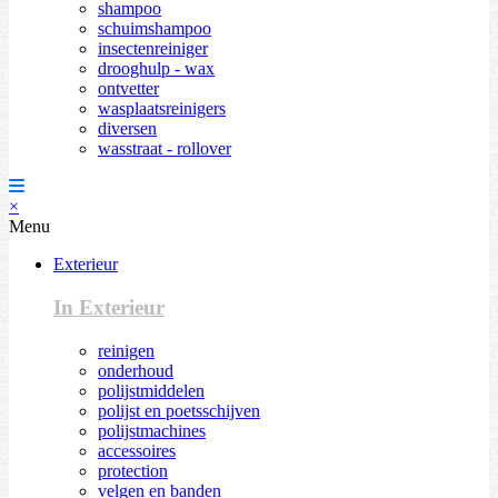
shampoo
schuimshampoo
insectenreiniger
drooghulp - wax
ontvetter
wasplaatsreinigers
diversen
wasstraat - rollover
×
Menu
Exterieur
In Exterieur
reinigen
onderhoud
polijstmiddelen
polijst en poetsschijven
polijstmachines
accessoires
protection
velgen en banden