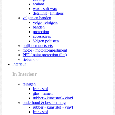
sealant
wax - soft wax
detailing - finishers
velgen en banden
velgenreinigers
banden
protection
accessoires
Velgen polijsten
polijst en poetssets
motor - motorcompartiment
PPF ( paint protection film)
fiets/motor
Interieur
In Interieur
reinigen
leer - stof
glas - ramen
rubber - kunststof - vinyl
onderhoud & bescherming
rubber - kunststof - vinyl
leer - stof