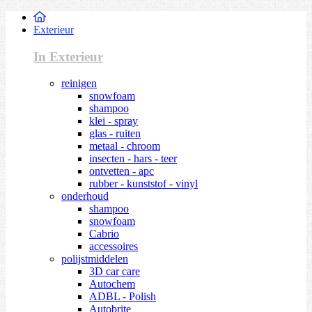
Exterieur
In Exterieur
reinigen
snowfoam
shampoo
klei - spray
glas - ruiten
metaal - chroom
insecten - hars - teer
ontvetten - apc
rubber - kunststof - vinyl
onderhoud
shampoo
snowfoam
Cabrio
accessoires
polijstmiddelen
3D car care
Autochem
ADBL - Polish
Autobrite