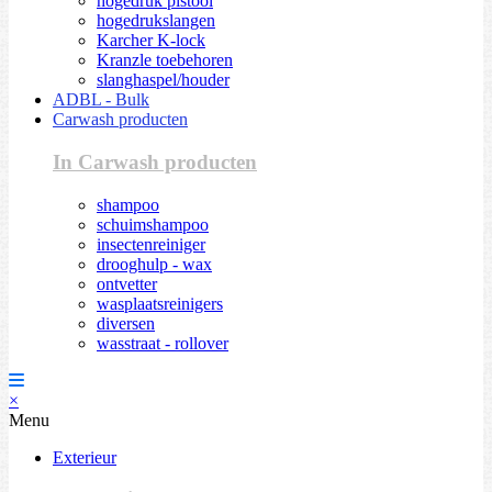
hogedruk pistool
hogedrukslangen
Karcher K-lock
Kranzle toebehoren
slanghaspel/houder
ADBL - Bulk
Carwash producten
In Carwash producten
shampoo
schuimshampoo
insectenreiniger
drooghulp - wax
ontvetter
wasplaatsreinigers
diversen
wasstraat - rollover
×
Menu
Exterieur