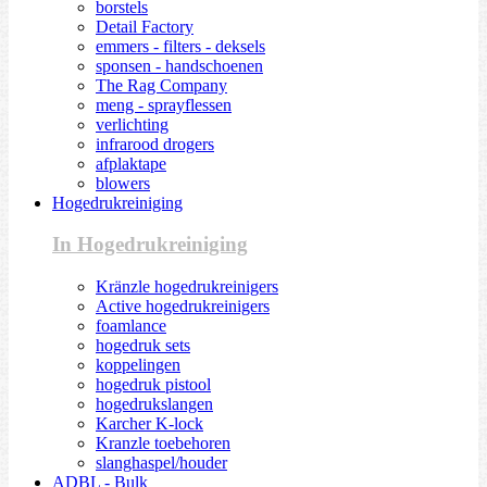
borstels
Detail Factory
emmers - filters - deksels
sponsen - handschoenen
The Rag Company
meng - sprayflessen
verlichting
infrarood drogers
afplaktape
blowers
Hogedrukreiniging
In Hogedrukreiniging
Kränzle hogedrukreinigers
Active hogedrukreinigers
foamlance
hogedruk sets
koppelingen
hogedruk pistool
hogedrukslangen
Karcher K-lock
Kranzle toebehoren
slanghaspel/houder
ADBL - Bulk