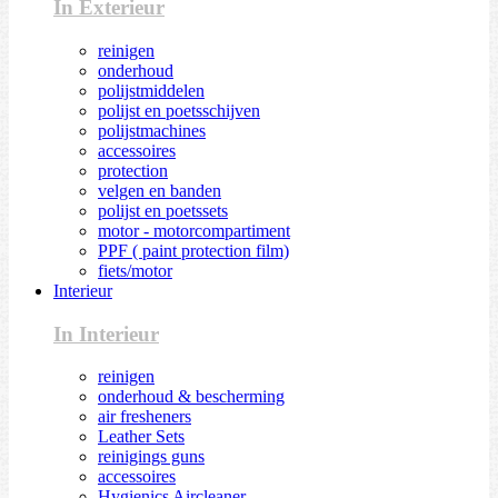
In Exterieur
reinigen
onderhoud
polijstmiddelen
polijst en poetsschijven
polijstmachines
accessoires
protection
velgen en banden
polijst en poetssets
motor - motorcompartiment
PPF ( paint protection film)
fiets/motor
Interieur
In Interieur
reinigen
onderhoud & bescherming
air fresheners
Leather Sets
reinigings guns
accessoires
Hygienics Aircleaner