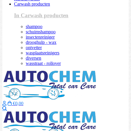
Carwash producten
In Carwash producten
shampoo
schuimshampoo
insectenreiniger
drooghulp - wax
ontvetter
wasplaatsreinigers
diversen
wasstraat - rollover
€0,00
Zoeken