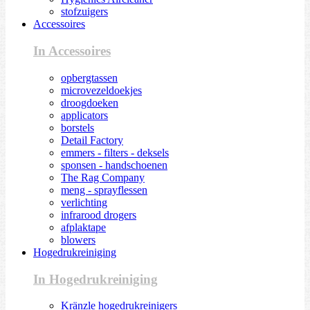
stofzuigers
Accessoires
In Accessoires
opbergtassen
microvezeldoekjes
droogdoeken
applicators
borstels
Detail Factory
emmers - filters - deksels
sponsen - handschoenen
The Rag Company
meng - sprayflessen
verlichting
infrarood drogers
afplaktape
blowers
Hogedrukreiniging
In Hogedrukreiniging
Kränzle hogedrukreinigers