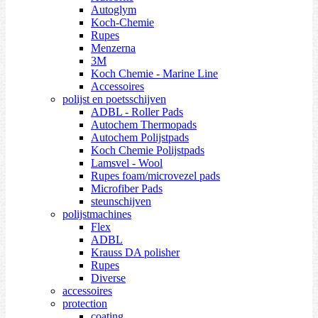
Autoglym
Koch-Chemie
Rupes
Menzerna
3M
Koch Chemie - Marine Line
Accessoires
polijst en poetsschijven
ADBL - Roller Pads
Autochem Thermopads
Autochem Polijstpads
Koch Chemie Polijstpads
Lamsvel - Wool
Rupes foam/microvezel pads
Microfiber Pads
steunschijven
polijstmachines
Flex
ADBL
Krauss DA polisher
Rupes
Diverse
accessoires
protection
coating