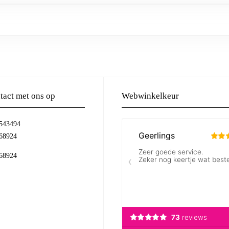
act met ons op
Webwinkelkeur
-543494
68924
68924