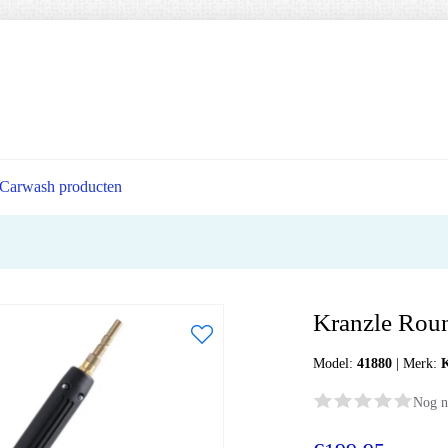
Carwash producten
Kranzle Rou
Model:
41880
|
Merk:
Nog n