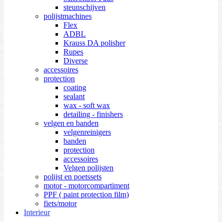
steunschijven
polijstmachines
Flex
ADBL
Krauss DA polisher
Rupes
Diverse
accessoires
protection
coating
sealant
wax - soft wax
detailing - finishers
velgen en banden
velgenreinigers
banden
protection
accessoires
Velgen polijsten
polijst en poetssets
motor - motorcompartiment
PPF ( paint protection film)
fiets/motor
Interieur