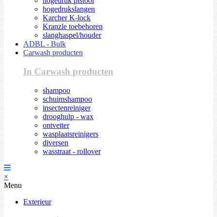
hogedruk pistool
hogedrukslangen
Karcher K-lock
Kranzle toebehoren
slanghaspel/houder
ADBL - Bulk
Carwash producten
In Carwash producten
shampoo
schuimshampoo
insectenreiniger
drooghulp - wax
ontvetter
wasplaatsreinigers
diversen
wasstraat - rollover
×
Menu
Exterieur