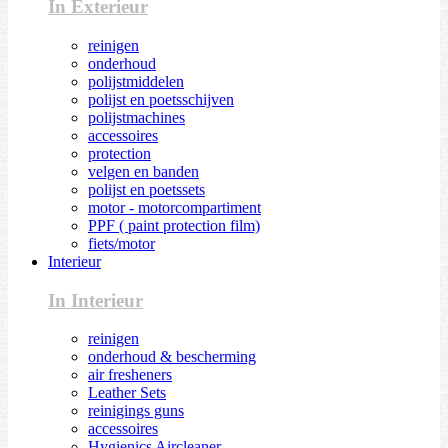
In Exterieur
reinigen
onderhoud
polijstmiddelen
polijst en poetsschijven
polijstmachines
accessoires
protection
velgen en banden
polijst en poetssets
motor - motorcompartiment
PPF ( paint protection film)
fiets/motor
Interieur
In Interieur
reinigen
onderhoud & bescherming
air fresheners
Leather Sets
reinigings guns
accessoires
Hygienics Aircleaner