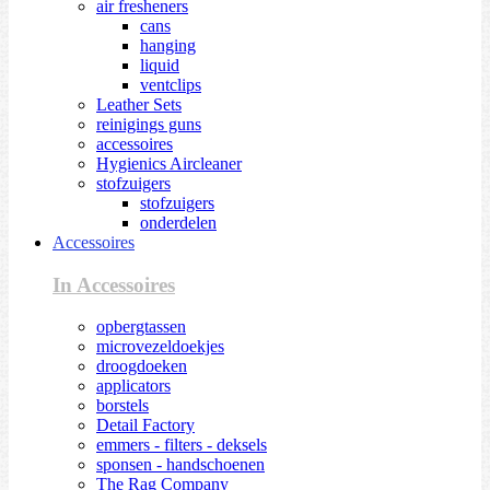
air fresheners
cans
hanging
liquid
ventclips
Leather Sets
reinigings guns
accessoires
Hygienics Aircleaner
stofzuigers
stofzuigers
onderdelen
Accessoires
In Accessoires
opbergtassen
microvezeldoekjes
droogdoeken
applicators
borstels
Detail Factory
emmers - filters - deksels
sponsen - handschoenen
The Rag Company