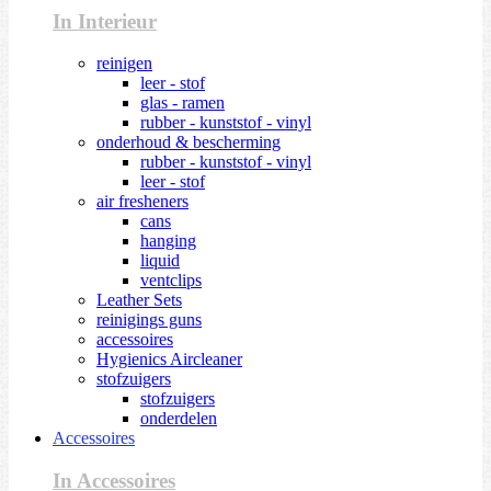
In Interieur
reinigen
leer - stof
glas - ramen
rubber - kunststof - vinyl
onderhoud & bescherming
rubber - kunststof - vinyl
leer - stof
air fresheners
cans
hanging
liquid
ventclips
Leather Sets
reinigings guns
accessoires
Hygienics Aircleaner
stofzuigers
stofzuigers
onderdelen
Accessoires
In Accessoires