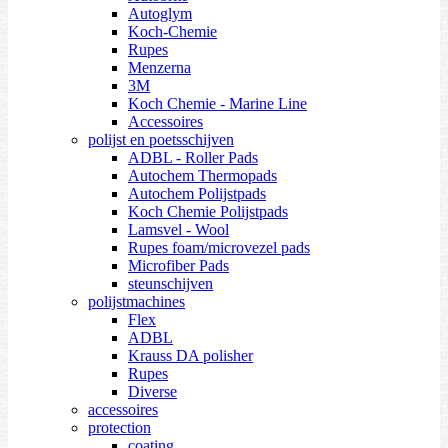
Autoglym
Koch-Chemie
Rupes
Menzerna
3M
Koch Chemie - Marine Line
Accessoires
polijst en poetsschijven
ADBL - Roller Pads
Autochem Thermopads
Autochem Polijstpads
Koch Chemie Polijstpads
Lamsvel - Wool
Rupes foam/microvezel pads
Microfiber Pads
steunschijven
polijstmachines
Flex
ADBL
Krauss DA polisher
Rupes
Diverse
accessoires
protection
coating