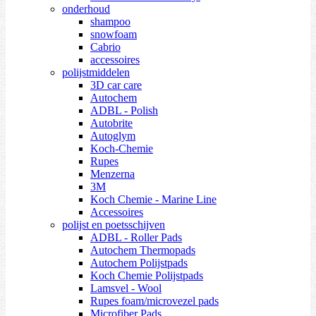
onderhoud
shampoo
snowfoam
Cabrio
accessoires
polijstmiddelen
3D car care
Autochem
ADBL - Polish
Autobrite
Autoglym
Koch-Chemie
Rupes
Menzerna
3M
Koch Chemie - Marine Line
Accessoires
polijst en poetsschijven
ADBL - Roller Pads
Autochem Thermopads
Autochem Polijstpads
Koch Chemie Polijstpads
Lamsvel - Wool
Rupes foam/microvezel pads
Microfiber Pads