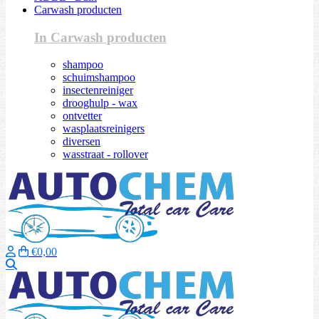
Carwash producten
In Carwash producten
shampoo
schuimshampoo
insectenreiniger
drooghulp - wax
ontvetter
wasplaatsreinigers
diversen
wasstraat - rollover
€0,00
Zoeken