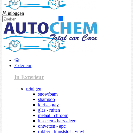
inloggen
Zoeken
Exterieur
In Exterieur
reinigen
snowfoam
shampoo
klei - spray
glas - ruiten
metaal - chroom
insecten - hars - teer
ontvetten - apc
rubber - kunststof - vinyl