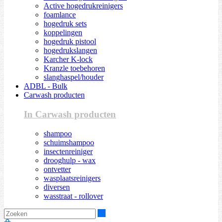
Active hogedrukreinigers
foamlance
hogedruk sets
koppelingen
hogedruk pistool
hogedrukslangen
Karcher K-lock
Kranzle toebehoren
slanghaspel/houder
ADBL - Bulk
Carwash producten
In Carwash producten
shampoo
schuimshampoo
insectenreiniger
drooghulp - wax
ontvetter
wasplaatsreinigers
diversen
wasstraat - rollover
Zoeken