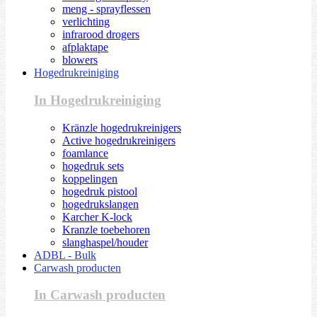
meng - sprayflessen
verlichting
infrarood drogers
afplaktape
blowers
Hogedrukreiniging
In Hogedrukreiniging
Kränzle hogedrukreinigers
Active hogedrukreinigers
foamlance
hogedruk sets
koppelingen
hogedruk pistool
hogedrukslangen
Karcher K-lock
Kranzle toebehoren
slanghaspel/houder
ADBL - Bulk
Carwash producten
In Carwash producten