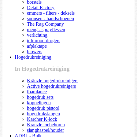
borstels
Detail Factory
emmers - filters - deksels
sponsen - handschoenen
The Rag Company
meng - sprayflessen
verlichting
infrarood drogers
afplaktape
blowers
Hogedrukreiniging
In Hogedrukreiniging
Kränzle hogedrukreinigers
Active hogedrukreinigers
foamlance
hogedruk sets
koppelingen
hogedruk pistool
hogedrukslangen
Karcher K-lock
Kranzle toebehoren
slanghaspel/houder
ADBL - Bulk