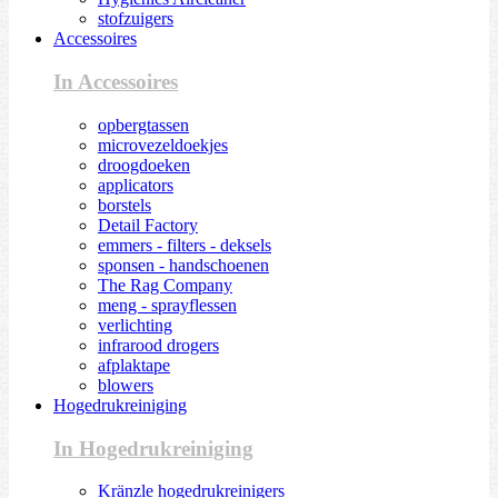
stofzuigers
Accessoires
In Accessoires
opbergtassen
microvezeldoekjes
droogdoeken
applicators
borstels
Detail Factory
emmers - filters - deksels
sponsen - handschoenen
The Rag Company
meng - sprayflessen
verlichting
infrarood drogers
afplaktape
blowers
Hogedrukreiniging
In Hogedrukreiniging
Kränzle hogedrukreinigers