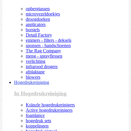
opbergtassen
microvezeldoekjes
droogdoeken
applicators
borstels
Detail Factory
emmers - filters - deksels
sponsen - handschoenen
The Rag Company
meng - sprayflessen
verlichting
infrarood drogers
afplaktape
blowers
Hogedrukreiniging
In Hogedrukreiniging
Kränzle hogedrukreinigers
Active hogedrukreinigers
foamlance
hogedruk sets
koppelingen