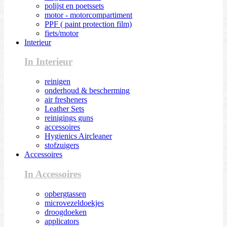
polijst en poetssets
motor - motorcompartiment
PPF ( paint protection film)
fiets/motor
Interieur
In Interieur
reinigen
onderhoud & bescherming
air fresheners
Leather Sets
reinigings guns
accessoires
Hygienics Aircleaner
stofzuigers
Accessoires
In Accessoires
opbergtassen
microvezeldoekjes
droogdoeken
applicators