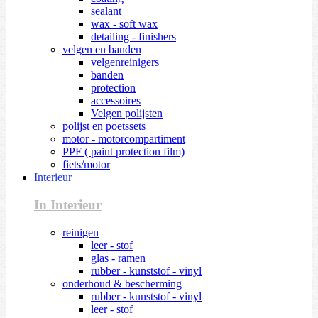
sealant
wax - soft wax
detailing - finishers
velgen en banden
velgenreinigers
banden
protection
accessoires
Velgen polijsten
polijst en poetssets
motor - motorcompartiment
PPF ( paint protection film)
fiets/motor
Interieur
In Interieur
reinigen
leer - stof
glas - ramen
rubber - kunststof - vinyl
onderhoud & bescherming
rubber - kunststof - vinyl
leer - stof