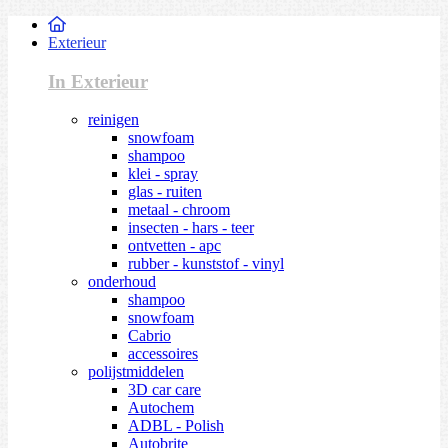
Exterieur
In Exterieur
reinigen
snowfoam
shampoo
klei - spray
glas - ruiten
metaal - chroom
insecten - hars - teer
ontvetten - apc
rubber - kunststof - vinyl
onderhoud
shampoo
snowfoam
Cabrio
accessoires
polijstmiddelen
3D car care
Autochem
ADBL - Polish
Autobrite