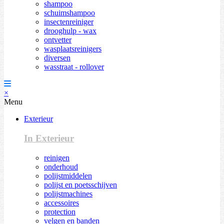
shampoo
schuimshampoo
insectenreiniger
drooghulp - wax
ontvetter
wasplaatsreinigers
diversen
wasstraat - rollover
×
Menu
Exterieur
In Exterieur
reinigen
onderhoud
polijstmiddelen
polijst en poetsschijven
polijstmachines
accessoires
protection
velgen en banden