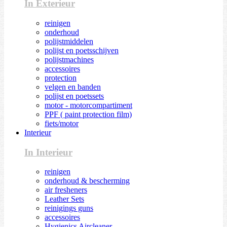
In Exterieur
reinigen
onderhoud
polijstmiddelen
polijst en poetsschijven
polijstmachines
accessoires
protection
velgen en banden
polijst en poetssets
motor - motorcompartiment
PPF ( paint protection film)
fiets/motor
Interieur
In Interieur
reinigen
onderhoud & bescherming
air fresheners
Leather Sets
reinigings guns
accessoires
Hygienics Aircleaner