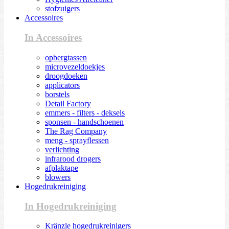
stofzuigers
Accessoires
In Accessoires
opbergtassen
microvezeldoekjes
droogdoeken
applicators
borstels
Detail Factory
emmers - filters - deksels
sponsen - handschoenen
The Rag Company
meng - sprayflessen
verlichting
infrarood drogers
afplaktape
blowers
Hogedrukreiniging
In Hogedrukreiniging
Kränzle hogedrukreinigers