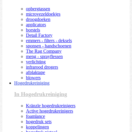
opbergtassen
microvezeldoekjes
droogdoeken
applicators
borstels
Detail Factory
emmers - filters - deksels
sponsen - handschoenen
The Rag Company
meng - sprayflessen
verlichting
infrarood drogers
afplaktape
blowers
Hogedrukreiniging
In Hogedrukreiniging
Kränzle hogedrukreinigers
Active hogedrukreinigers
foamlance
hogedruk sets
koppelingen