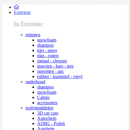
Exterieur
In Exterieur
reinigen
snowfoam
shampoo
klei - spray
glas - ruiten
metaal - chroom
insecten - hars - teer
ontvetten - apc
rubber - kunststof - vinyl
onderhoud
shampoo
snowfoam
Cabrio
accessoires
polijstmiddelen
3D car care
Autochem
ADBL - Polish
Autobrite