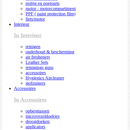
polijst en poetssets
motor - motorcompartiment
PPF ( paint protection film)
fiets/motor
Interieur
In Interieur
reinigen
onderhoud & bescherming
air fresheners
Leather Sets
reinigings guns
accessoires
Hygienics Aircleaner
stofzuigers
Accessoires
In Accessoires
opbergtassen
microvezeldoekjes
droogdoeken
applicators