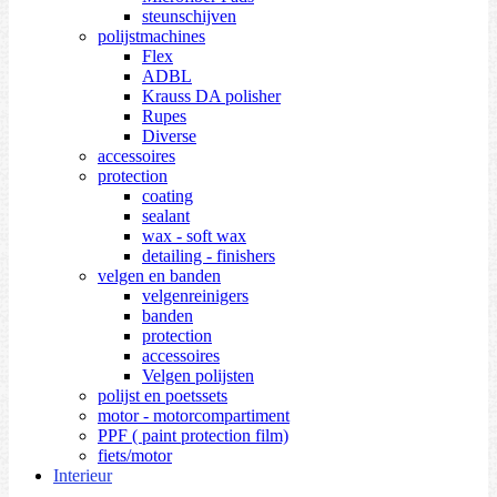
steunschijven
polijstmachines
Flex
ADBL
Krauss DA polisher
Rupes
Diverse
accessoires
protection
coating
sealant
wax - soft wax
detailing - finishers
velgen en banden
velgenreinigers
banden
protection
accessoires
Velgen polijsten
polijst en poetssets
motor - motorcompartiment
PPF ( paint protection film)
fiets/motor
Interieur