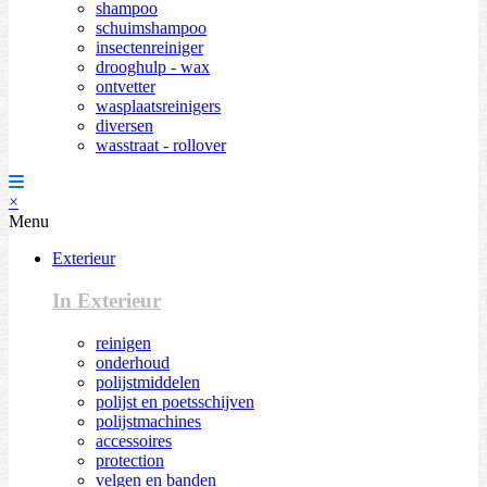
shampoo
schuimshampoo
insectenreiniger
drooghulp - wax
ontvetter
wasplaatsreinigers
diversen
wasstraat - rollover
×
Menu
Exterieur
In Exterieur
reinigen
onderhoud
polijstmiddelen
polijst en poetsschijven
polijstmachines
accessoires
protection
velgen en banden