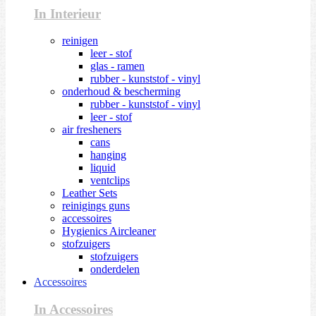
In Interieur
reinigen
leer - stof
glas - ramen
rubber - kunststof - vinyl
onderhoud & bescherming
rubber - kunststof - vinyl
leer - stof
air fresheners
cans
hanging
liquid
ventclips
Leather Sets
reinigings guns
accessoires
Hygienics Aircleaner
stofzuigers
stofzuigers
onderdelen
Accessoires
In Accessoires