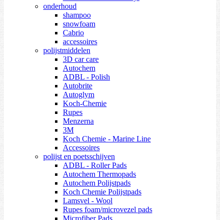
onderhoud
shampoo
snowfoam
Cabrio
accessoires
polijstmiddelen
3D car care
Autochem
ADBL - Polish
Autobrite
Autoglym
Koch-Chemie
Rupes
Menzerna
3M
Koch Chemie - Marine Line
Accessoires
polijst en poetsschijven
ADBL - Roller Pads
Autochem Thermopads
Autochem Polijstpads
Koch Chemie Polijstpads
Lamsvel - Wool
Rupes foam/microvezel pads
Microfiber Pads