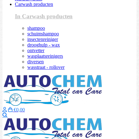
Carwash producten
In Carwash producten
shampoo
schuimshampoo
insectenreiniger
drooghulp - wax
ontvetter
wasplaatsreinigers
diversen
wasstraat - rollover
€0,00
Zoeken