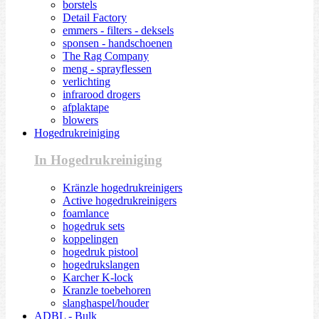
borstels
Detail Factory
emmers - filters - deksels
sponsen - handschoenen
The Rag Company
meng - sprayflessen
verlichting
infrarood drogers
afplaktape
blowers
Hogedrukreiniging
In Hogedrukreiniging
Kränzle hogedrukreinigers
Active hogedrukreinigers
foamlance
hogedruk sets
koppelingen
hogedruk pistool
hogedrukslangen
Karcher K-lock
Kranzle toebehoren
slanghaspel/houder
ADBL - Bulk