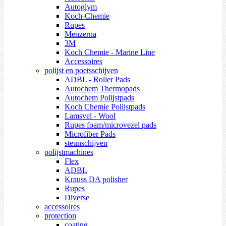
Autoglym
Koch-Chemie
Rupes
Menzerna
3M
Koch Chemie - Marine Line
Accessoires
polijst en poetsschijven
ADBL - Roller Pads
Autochem Thermopads
Autochem Polijstpads
Koch Chemie Polijstpads
Lamsvel - Wool
Rupes foam/microvezel pads
Microfiber Pads
steunschijven
polijstmachines
Flex
ADBL
Krauss DA polisher
Rupes
Diverse
accessoires
protection
coating