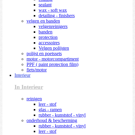
sealant
wax - soft wax
detailing - finishers
velgen en banden
velgenreinigers
banden
protection
accessoires
Velgen polijsten
polijst en poetssets
motor - motorcompartiment
PPF ( paint protection film)
fiets/motor
Interieur
In Interieur
reinigen
leer - stof
glas - ramen
rubber - kunststof - vinyl
onderhoud & bescherming
rubber - kunststof - vinyl
leer - stof