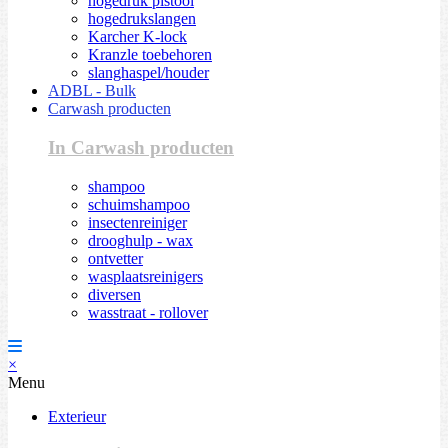
hogedruk pistool
hogedrukslangen
Karcher K-lock
Kranzle toebehoren
slanghaspel/houder
ADBL - Bulk
Carwash producten
In Carwash producten
shampoo
schuimshampoo
insectenreiniger
drooghulp - wax
ontvetter
wasplaatsreinigers
diversen
wasstraat - rollover
×
Menu
Exterieur