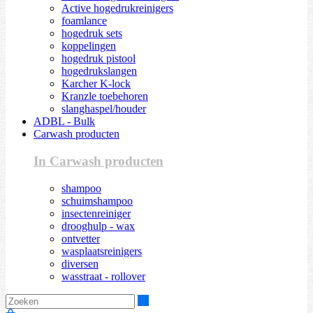
Active hogedrukreinigers
foamlance
hogedruk sets
koppelingen
hogedruk pistool
hogedrukslangen
Karcher K-lock
Kranzle toebehoren
slanghaspel/houder
ADBL - Bulk
Carwash producten
In Carwash producten
shampoo
schuimshampoo
insectenreiniger
drooghulp - wax
ontvetter
wasplaatsreinigers
diversen
wasstraat - rollover
Zoeken