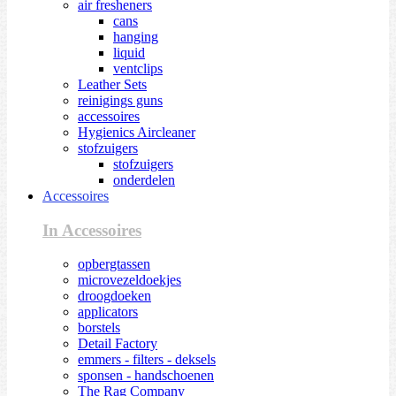
air fresheners
cans
hanging
liquid
ventclips
Leather Sets
reinigings guns
accessoires
Hygienics Aircleaner
stofzuigers
stofzuigers
onderdelen
Accessoires
In Accessoires
opbergtassen
microvezeldoekjes
droogdoeken
applicators
borstels
Detail Factory
emmers - filters - deksels
sponsen - handschoenen
The Rag Company