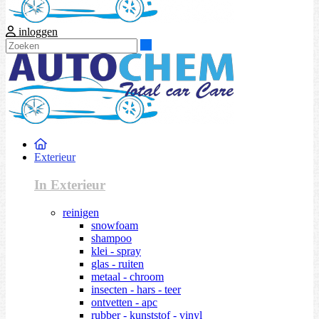
inloggen
Zoeken
Exterieur
In Exterieur
reinigen
snowfoam
shampoo
klei - spray
glas - ruiten
metaal - chroom
insecten - hars - teer
ontvetten - apc
rubber - kunststof - vinyl