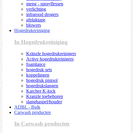
meng - sprayflessen
verlichting
infrarood drogers
afplaktape
blowers
Hogedrukreiniging
In Hogedrukreiniging
Kränzle hogedrukreinigers
Active hogedrukreinigers
foamlance
hogedruk sets
koppelingen
hogedruk pistool
hogedrukslangen
Karcher K-lock
Kranzle toebehoren
slanghaspel/houder
ADBL - Bulk
Carwash producten
In Carwash producten