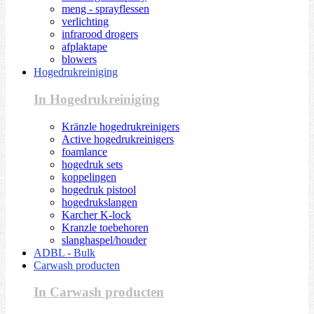
meng - sprayflessen
verlichting
infrarood drogers
afplaktape
blowers
Hogedrukreiniging
In Hogedrukreiniging
Kränzle hogedrukreinigers
Active hogedrukreinigers
foamlance
hogedruk sets
koppelingen
hogedruk pistool
hogedrukslangen
Karcher K-lock
Kranzle toebehoren
slanghaspel/houder
ADBL - Bulk
Carwash producten
In Carwash producten