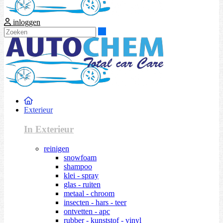
inloggen
Zoeken
Exterieur
In Exterieur
reinigen
snowfoam
shampoo
klei - spray
glas - ruiten
metaal - chroom
insecten - hars - teer
ontvetten - apc
rubber - kunststof - vinyl