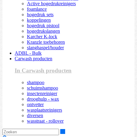
Active hogedrukreinigers
foamlance
hogedruk sets
koppelingen
hogedruk pistool
hogedrukslangen
Karcher K-lock
Kranzle toebehoren
slanghaspel/houder
ADBL - Bulk
Carwash producten
In Carwash producten
shampoo
schuimshampoo
insectenreiniger
drooghulp - wax
ontvetter
wasplaatsreinigers
diversen
wasstraat - rollover
Zoeken