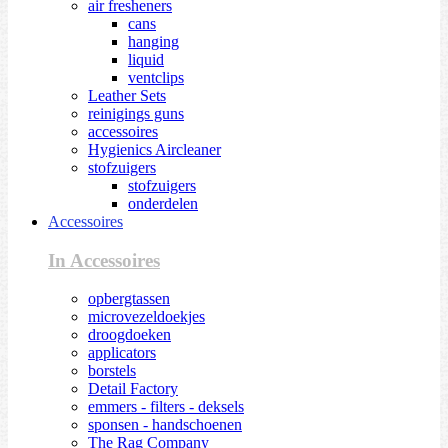
air fresheners
cans
hanging
liquid
ventclips
Leather Sets
reinigings guns
accessoires
Hygienics Aircleaner
stofzuigers
stofzuigers
onderdelen
Accessoires
In Accessoires
opbergtassen
microvezeldoekjes
droogdoeken
applicators
borstels
Detail Factory
emmers - filters - deksels
sponsen - handschoenen
The Rag Company