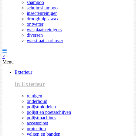
shampoo
schuimshampoo
insectenreiniger
drooghulp - wax
ontvetter
wasplaatsreinigers
diversen
wasstraat - rollover
×
Menu
Exterieur
In Exterieur
reinigen
onderhoud
polijstmiddelen
polijst en poetsschijven
polijstmachines
accessoires
protection
velgen en banden