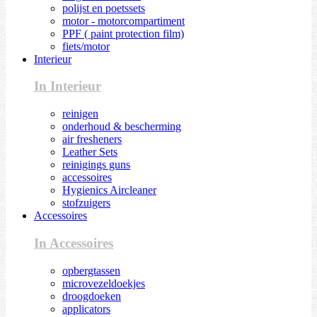
polijst en poetssets
motor - motorcompartiment
PPF ( paint protection film)
fiets/motor
Interieur
In Interieur
reinigen
onderhoud & bescherming
air fresheners
Leather Sets
reinigings guns
accessoires
Hygienics Aircleaner
stofzuigers
Accessoires
In Accessoires
opbergtassen
microvezeldoekjes
droogdoeken
applicators