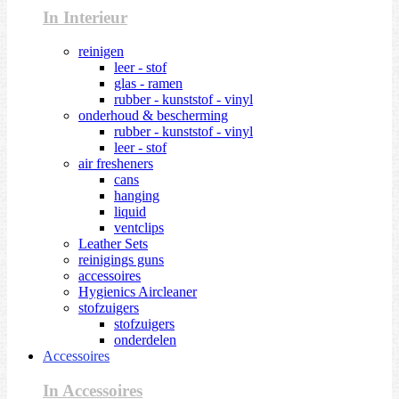
In Interieur
reinigen
leer - stof
glas - ramen
rubber - kunststof - vinyl
onderhoud & bescherming
rubber - kunststof - vinyl
leer - stof
air fresheners
cans
hanging
liquid
ventclips
Leather Sets
reinigings guns
accessoires
Hygienics Aircleaner
stofzuigers
stofzuigers
onderdelen
Accessoires
In Accessoires