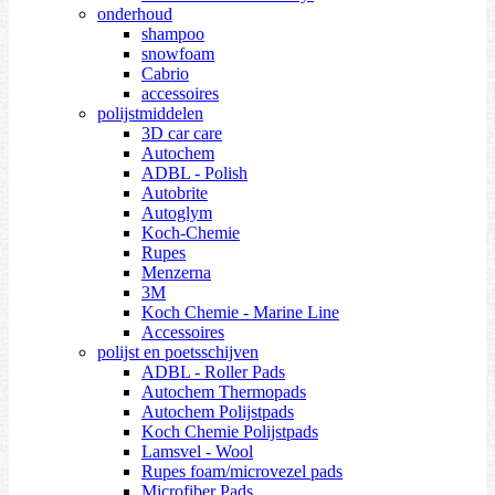
onderhoud
shampoo
snowfoam
Cabrio
accessoires
polijstmiddelen
3D car care
Autochem
ADBL - Polish
Autobrite
Autoglym
Koch-Chemie
Rupes
Menzerna
3M
Koch Chemie - Marine Line
Accessoires
polijst en poetsschijven
ADBL - Roller Pads
Autochem Thermopads
Autochem Polijstpads
Koch Chemie Polijstpads
Lamsvel - Wool
Rupes foam/microvezel pads
Microfiber Pads