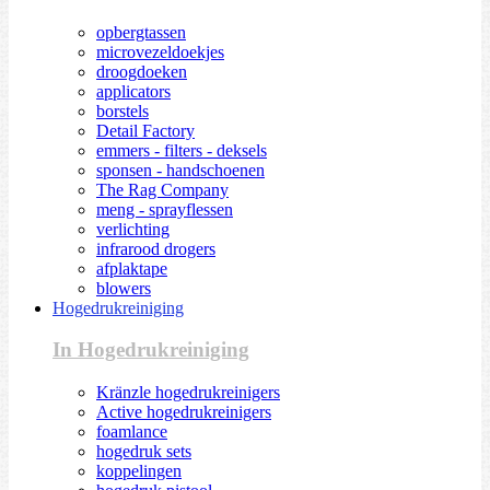
opbergtassen
microvezeldoekjes
droogdoeken
applicators
borstels
Detail Factory
emmers - filters - deksels
sponsen - handschoenen
The Rag Company
meng - sprayflessen
verlichting
infrarood drogers
afplaktape
blowers
Hogedrukreiniging
In Hogedrukreiniging
Kränzle hogedrukreinigers
Active hogedrukreinigers
foamlance
hogedruk sets
koppelingen