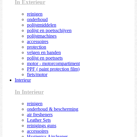
In Exterieur
reinigen
onderhoud
polijstmiddelen
polijst en poetsschijven
polijstmachines
accessoires
protection
velgen en banden
polijst en poetssets
motor - motorcompartiment
PPF ( paint protection film)
fiets/motor
Interieur
In Interieur
reinigen
onderhoud & bescherming
air fresheners
Leather Sets
reinigings guns
accessoires
Hygienics Aircleaner