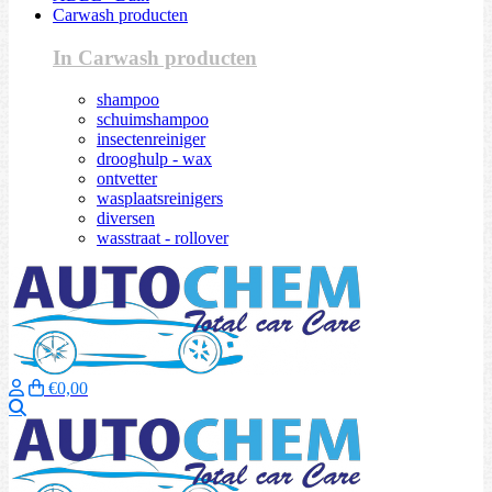
Carwash producten
In Carwash producten
shampoo
schuimshampoo
insectenreiniger
drooghulp - wax
ontvetter
wasplaatsreinigers
diversen
wasstraat - rollover
€0,00
Zoeken