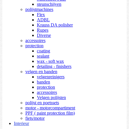
steunschijven
polijstmachines
Flex
ADBL
Krauss DA polisher
Rupes
Diverse
accessoires
protection
coating
sealant
wax - soft wax
detailing - finishers
velgen en banden
velgenreinigers
banden
protection
accessoires
Velgen polijsten
polijst en poetssets
motor - motorcompartiment
PPF ( paint protection film)
fiets/motor
Interieur