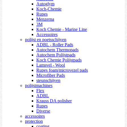
Autoglym
Koch-Chemie
Rupes
Menzerna
3M
Koch Chemie - Marine Line
Accessoires
polijst en poetsschijven
ADBL - Roller Pads
Autochem Thermopads
Autochem Polijstpads
Koch Chemie Polijstpads
Lamsvel - Wool
Rupes foam/microvezel pads
Microfiber Pads
steunschijven
polijstmachines
Flex
ADBL
Krauss DA polisher
Rupes
Diverse
accessoires
protection
coating