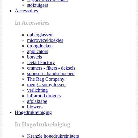
stofzuigers
Accessoires
In Accessoires
opbergtassen
microvezeldoekjes
droogdoeken
applicators
borstels
Detail Factory
emmers - filters - deksels
sponsen - handschoenen
The Rag Company
meng - sprayflessen
verlichting
infrarood drogers
afplaktape
blowers
Hogedrukreiniging
In Hogedrukreiniging
Kränzle hogedrukreinigers