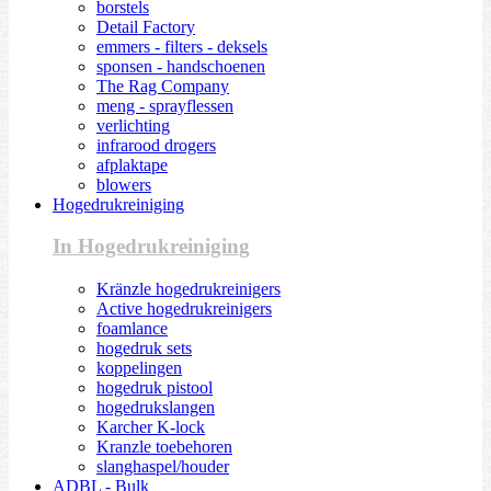
borstels
Detail Factory
emmers - filters - deksels
sponsen - handschoenen
The Rag Company
meng - sprayflessen
verlichting
infrarood drogers
afplaktape
blowers
Hogedrukreiniging
In Hogedrukreiniging
Kränzle hogedrukreinigers
Active hogedrukreinigers
foamlance
hogedruk sets
koppelingen
hogedruk pistool
hogedrukslangen
Karcher K-lock
Kranzle toebehoren
slanghaspel/houder
ADBL - Bulk