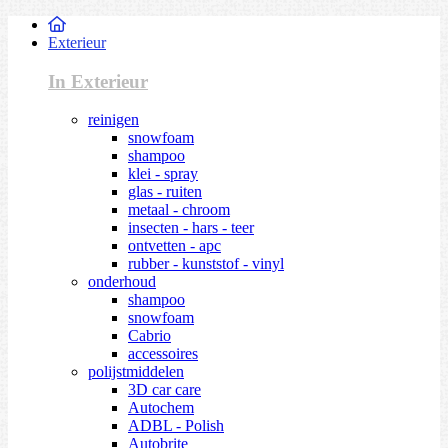
Exterieur
In Exterieur
reinigen
snowfoam
shampoo
klei - spray
glas - ruiten
metaal - chroom
insecten - hars - teer
ontvetten - apc
rubber - kunststof - vinyl
onderhoud
shampoo
snowfoam
Cabrio
accessoires
polijstmiddelen
3D car care
Autochem
ADBL - Polish
Autobrite