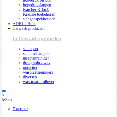
hogedruk pistool
hogedrukslangen
Karcher K-lock
Kranzle toebehoren
slanghaspel/houder
ADBL - Bulk
Carwash producten
In Carwash producten
shampoo
schuimshampoo
insectenreiniger
drooghulp - wax
ontvetter
wasplaatsreinigers
diversen
wasstraat - rollover
×
Menu
Exterieur