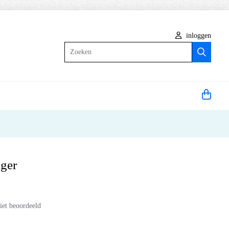
inloggen
Zoeken
iger
iet beoordeeld