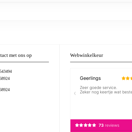
act met ons op
Webwinkelkeur
-543494
68924
68924