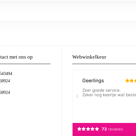
act met ons op
Webwinkelkeur
-543494
68924
68924