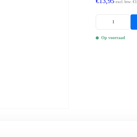
€13,95
excl. btw:
€1
Op voorraad