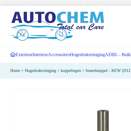
Exterieur
Interieur
Accessoires
Hogedrukreiniging
ADBL - Bulk
Home
>
Hogedrukreiniging
>
koppelingen
>
Insteeknippel - KEW (D12