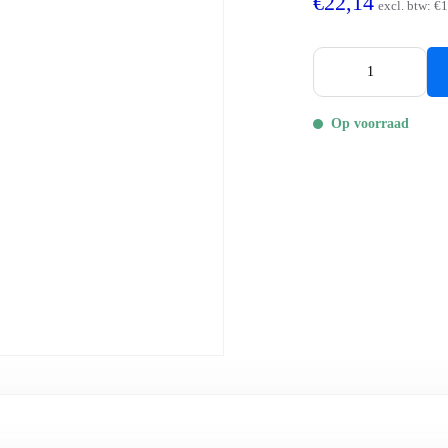
€22,14
excl. btw:
€1
Op voorraad