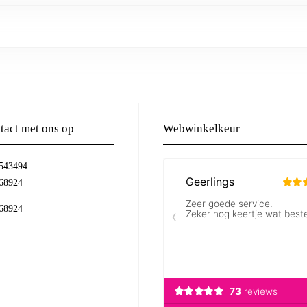
act met ons op
Webwinkelkeur
-543494
68924
68924