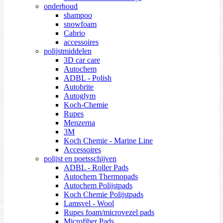
onderhoud
shampoo
snowfoam
Cabrio
accessoires
polijstmiddelen
3D car care
Autochem
ADBL - Polish
Autobrite
Autoglym
Koch-Chemie
Rupes
Menzerna
3M
Koch Chemie - Marine Line
Accessoires
polijst en poetsschijven
ADBL - Roller Pads
Autochem Thermopads
Autochem Polijstpads
Koch Chemie Polijstpads
Lamsvel - Wool
Rupes foam/microvezel pads
Microfiber Pads