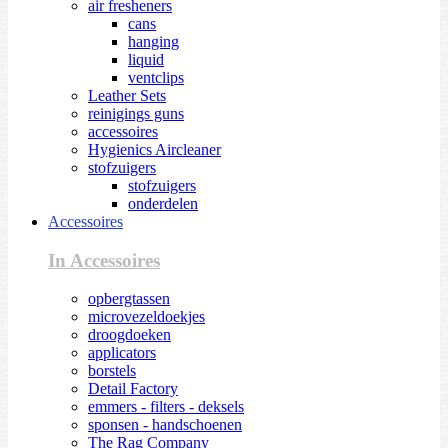
air fresheners
cans
hanging
liquid
ventclips
Leather Sets
reinigings guns
accessoires
Hygienics Aircleaner
stofzuigers
stofzuigers
onderdelen
Accessoires
In Accessoires
opbergtassen
microvezeldoekjes
droogdoeken
applicators
borstels
Detail Factory
emmers - filters - deksels
sponsen - handschoenen
The Rag Company