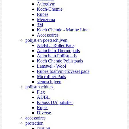
Autoglym
Koch-Chemie
Rupes
Menzerna
3M
Koch Chemie - Marine Line
Accessoires
polijst en poetsschijven
ADBL - Roller Pads
Autochem Thermopads
Autochem Polijstpads
Koch Chemie Polijstpads
Lamsvel - Wool
Rupes foam/microvezel pads
Microfiber Pads
steunschijven
polijstmachines
Flex
ADBL
Krauss DA polisher
Rupes
Diverse
accessoires
protection
coating