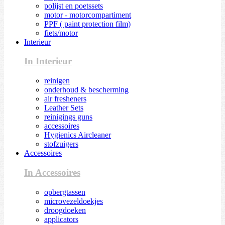
polijst en poetssets
motor - motorcompartiment
PPF ( paint protection film)
fiets/motor
Interieur
In Interieur
reinigen
onderhoud & bescherming
air fresheners
Leather Sets
reinigings guns
accessoires
Hygienics Aircleaner
stofzuigers
Accessoires
In Accessoires
opbergtassen
microvezeldoekjes
droogdoeken
applicators