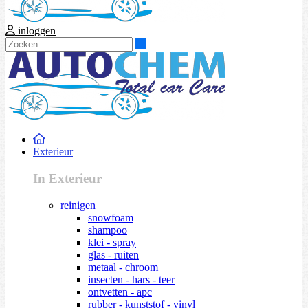
inloggen
Zoeken
Exterieur
In Exterieur
reinigen
snowfoam
shampoo
klei - spray
glas - ruiten
metaal - chroom
insecten - hars - teer
ontvetten - apc
rubber - kunststof - vinyl