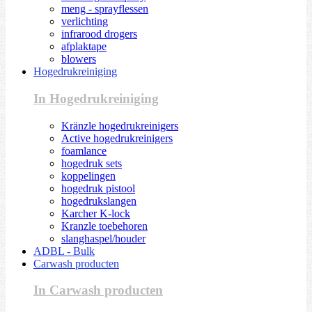
meng - sprayflessen
verlichting
infrarood drogers
afplaktape
blowers
Hogedrukreiniging
In Hogedrukreiniging
Kränzle hogedrukreinigers
Active hogedrukreinigers
foamlance
hogedruk sets
koppelingen
hogedruk pistool
hogedrukslangen
Karcher K-lock
Kranzle toebehoren
slanghaspel/houder
ADBL - Bulk
Carwash producten
In Carwash producten