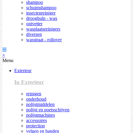
shampoo
schuimshampoo
insectenreiniger
drooghulp - wax
ontvetter
wasplaatsreinigers
diversen
wasstraat - rollover
×
Menu
Exterieur
In Exterieur
reinigen
onderhoud
polijstmiddelen
polijst en poetsschijven
polijstmachines
accessoires
protection
velgen en banden