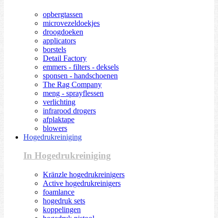
opbergtassen
microvezeldoekjes
droogdoeken
applicators
borstels
Detail Factory
emmers - filters - deksels
sponsen - handschoenen
The Rag Company
meng - sprayflessen
verlichting
infrarood drogers
afplaktape
blowers
Hogedrukreiniging
In Hogedrukreiniging
Kränzle hogedrukreinigers
Active hogedrukreinigers
foamlance
hogedruk sets
koppelingen