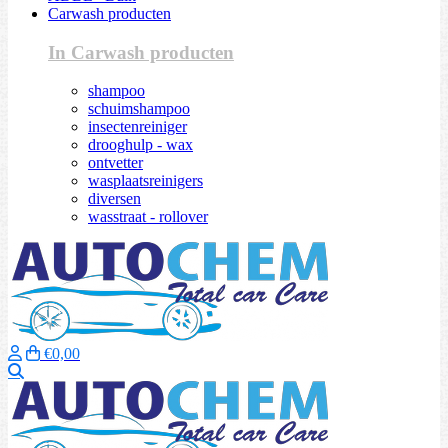
Carwash producten
In Carwash producten
shampoo
schuimshampoo
insectenreiniger
drooghulp - wax
ontvetter
wasplaatsreinigers
diversen
wasstraat - rollover
€0,00
Zoeken