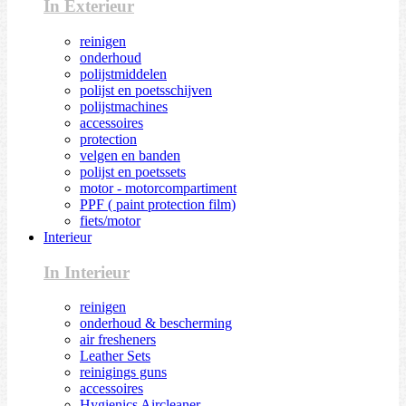
In Exterieur
reinigen
onderhoud
polijstmiddelen
polijst en poetsschijven
polijstmachines
accessoires
protection
velgen en banden
polijst en poetssets
motor - motorcompartiment
PPF ( paint protection film)
fiets/motor
Interieur
In Interieur
reinigen
onderhoud & bescherming
air fresheners
Leather Sets
reinigings guns
accessoires
Hygienics Aircleaner