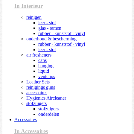
In Interieur
reinigen
leer - stof
glas - ramen
rubber - kunststof - vinyl
onderhoud & bescherming
rubber - kunststof - vinyl
leer - stof
air fresheners
cans
hanging
liquid
ventclips
Leather Sets
reinigings guns
accessoires
Hygienics Aircleaner
stofzuigers
stofzuigers
onderdelen
Accessoires
In Accessoires