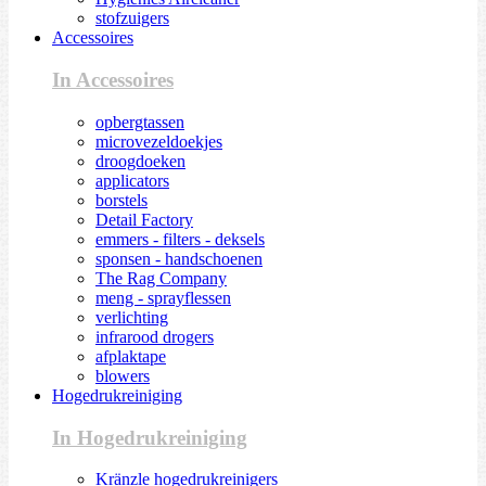
stofzuigers
Accessoires
In Accessoires
opbergtassen
microvezeldoekjes
droogdoeken
applicators
borstels
Detail Factory
emmers - filters - deksels
sponsen - handschoenen
The Rag Company
meng - sprayflessen
verlichting
infrarood drogers
afplaktape
blowers
Hogedrukreiniging
In Hogedrukreiniging
Kränzle hogedrukreinigers