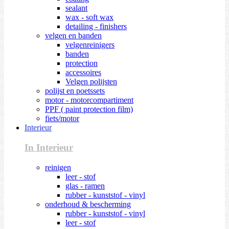
sealant
wax - soft wax
detailing - finishers
velgen en banden
velgenreinigers
banden
protection
accessoires
Velgen polijsten
polijst en poetssets
motor - motorcompartiment
PPF ( paint protection film)
fiets/motor
Interieur
In Interieur
reinigen
leer - stof
glas - ramen
rubber - kunststof - vinyl
onderhoud & bescherming
rubber - kunststof - vinyl
leer - stof