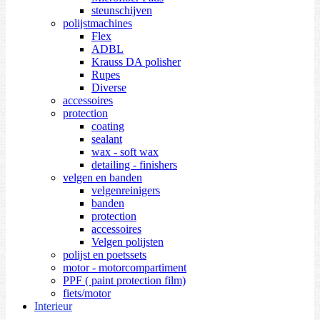
steunschijven
polijstmachines
Flex
ADBL
Krauss DA polisher
Rupes
Diverse
accessoires
protection
coating
sealant
wax - soft wax
detailing - finishers
velgen en banden
velgenreinigers
banden
protection
accessoires
Velgen polijsten
polijst en poetssets
motor - motorcompartiment
PPF ( paint protection film)
fiets/motor
Interieur