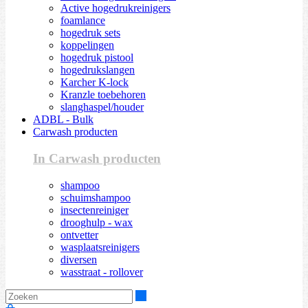
Active hogedrukreinigers
foamlance
hogedruk sets
koppelingen
hogedruk pistool
hogedrukslangen
Karcher K-lock
Kranzle toebehoren
slanghaspel/houder
ADBL - Bulk
Carwash producten
In Carwash producten
shampoo
schuimshampoo
insectenreiniger
drooghulp - wax
ontvetter
wasplaatsreinigers
diversen
wasstraat - rollover
Zoeken