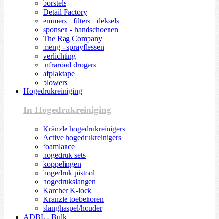
borstels
Detail Factory
emmers - filters - deksels
sponsen - handschoenen
The Rag Company
meng - sprayflessen
verlichting
infrarood drogers
afplaktape
blowers
Hogedrukreiniging
In Hogedrukreiniging
Kränzle hogedrukreinigers
Active hogedrukreinigers
foamlance
hogedruk sets
koppelingen
hogedruk pistool
hogedrukslangen
Karcher K-lock
Kranzle toebehoren
slanghaspel/houder
ADBL - Bulk