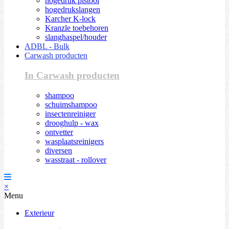
hogedruk pistool
hogedrukslangen
Karcher K-lock
Kranzle toebehoren
slanghaspel/houder
ADBL - Bulk
Carwash producten
In Carwash producten
shampoo
schuimshampoo
insectenreiniger
drooghulp - wax
ontvetter
wasplaatsreinigers
diversen
wasstraat - rollover
×
Menu
Exterieur