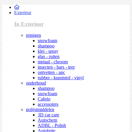
Exterieur
In Exterieur
reinigen
snowfoam
shampoo
klei - spray
glas - ruiten
metaal - chroom
insecten - hars - teer
ontvetten - apc
rubber - kunststof - vinyl
onderhoud
shampoo
snowfoam
Cabrio
accessoires
polijstmiddelen
3D car care
Autochem
ADBL - Polish
Autobrite