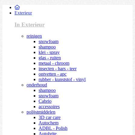
Exterieur
In Exterieur
reinigen
snowfoam
shampoo
klei - spray
glas - ruiten
metaal - chroom
insecten - hars - teer
ontvetten - apc
rubber - kunststof - vinyl
onderhoud
shampoo
snowfoam
Cabrio
accessoires
polijstmiddelen
3D car care
Autochem
ADBL - Polish
Autobrite