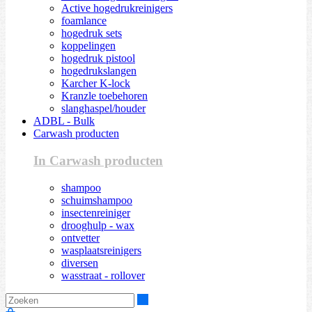
Active hogedrukreinigers
foamlance
hogedruk sets
koppelingen
hogedruk pistool
hogedrukslangen
Karcher K-lock
Kranzle toebehoren
slanghaspel/houder
ADBL - Bulk
Carwash producten
In Carwash producten
shampoo
schuimshampoo
insectenreiniger
drooghulp - wax
ontvetter
wasplaatsreinigers
diversen
wasstraat - rollover
Zoeken