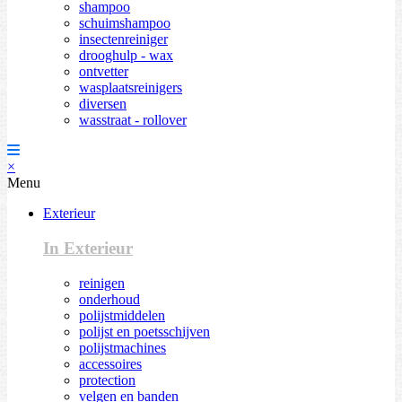
shampoo
schuimshampoo
insectenreiniger
drooghulp - wax
ontvetter
wasplaatsreinigers
diversen
wasstraat - rollover
×
Menu
Exterieur
In Exterieur
reinigen
onderhoud
polijstmiddelen
polijst en poetsschijven
polijstmachines
accessoires
protection
velgen en banden