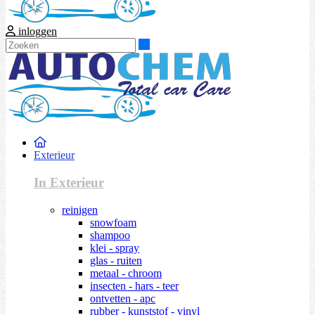
inloggen
Zoeken
Exterieur
In Exterieur
reinigen
snowfoam
shampoo
klei - spray
glas - ruiten
metaal - chroom
insecten - hars - teer
ontvetten - apc
rubber - kunststof - vinyl