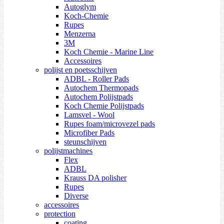
Autoglym
Koch-Chemie
Rupes
Menzerna
3M
Koch Chemie - Marine Line
Accessoires
polijst en poetsschijven
ADBL - Roller Pads
Autochem Thermopads
Autochem Polijstpads
Koch Chemie Polijstpads
Lamsvel - Wool
Rupes foam/microvezel pads
Microfiber Pads
steunschijven
polijstmachines
Flex
ADBL
Krauss DA polisher
Rupes
Diverse
accessoires
protection
coating