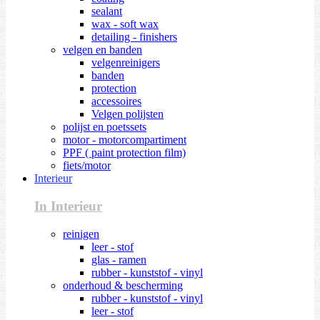
sealant
wax - soft wax
detailing - finishers
velgen en banden
velgenreinigers
banden
protection
accessoires
Velgen polijsten
polijst en poetssets
motor - motorcompartiment
PPF ( paint protection film)
fiets/motor
Interieur
In Interieur
reinigen
leer - stof
glas - ramen
rubber - kunststof - vinyl
onderhoud & bescherming
rubber - kunststof - vinyl
leer - stof