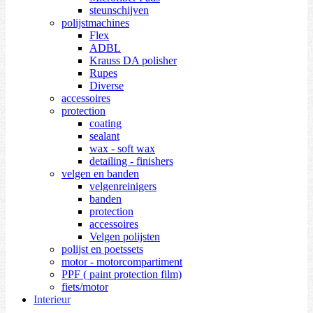
steunschijven
polijstmachines
Flex
ADBL
Krauss DA polisher
Rupes
Diverse
accessoires
protection
coating
sealant
wax - soft wax
detailing - finishers
velgen en banden
velgenreinigers
banden
protection
accessoires
Velgen polijsten
polijst en poetssets
motor - motorcompartiment
PPF ( paint protection film)
fiets/motor
Interieur