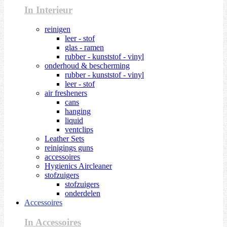
In Interieur
reinigen
leer - stof
glas - ramen
rubber - kunststof - vinyl
onderhoud & bescherming
rubber - kunststof - vinyl
leer - stof
air fresheners
cans
hanging
liquid
ventclips
Leather Sets
reinigings guns
accessoires
Hygienics Aircleaner
stofzuigers
stofzuigers
onderdelen
Accessoires
In Accessoires