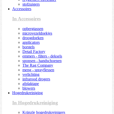
stofzuigers
Accessoires
In Accessoires
opbergtassen
microvezeldoekjes
droogdoeken
applicators
borstels
Detail Factory
emmers - filters - deksels
sponsen - handschoenen
The Rag Company
meng - sprayflessen
verlichting
infrarood drogers
afplaktape
blowers
Hogedrukreiniging
In Hogedrukreiniging
Kränzle hogedrukreinigers