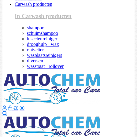
Carwash producten
In Carwash producten
shampoo
schuimshampoo
insectenreiniger
drooghulp - wax
ontvetter
wasplaatsreinigers
diversen
wasstraat - rollover
€0,00
Zoeken