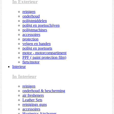
In Exterieur
reinigen
onderhoud
polijstmiddelen
polijst en poetsschijven
polijstmachines
accessoires
protection
velgen en banden
polijst en poetssets
motor - motorcompartiment
PPF ( paint protection film)
fiets/motor
Interieur
In Interieur
reinigen
onderhoud & bescherming
air fresheners
Leather Sets
reinigings guns
accessoires
Hygienics Aircleaner