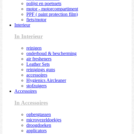
polijst en poetssets
motor - motorcompartiment
PPF ( paint protection film)
fiets/motor
Interieur
In Interieur
reinigen
onderhoud & bescherming
air fresheners
Leather Sets
reinigings guns
accessoires
Hygienics Aircleaner
stofzuigers
Accessoires
In Accessoires
opbergtassen
microvezeldoekjes
droogdoeken
applicators