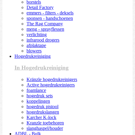
borstels
Detail Factory
emmers - filters - deksels
sponsen - handschoenen
The Rag Company
meng - sprayflessen
verlichting
infrarood drogers
afplaktape
blowers
Hogedrukreiniging
In Hogedrukreiniging
Kränzle hogedrukreinigers
Active hogedrukreinigers
foamlance
hogedruk sets
koppelingen
hogedruk pistool
hogedrukslangen
Karcher K-lock
Kranzle toebehoren
slanghaspel/houder
ADBL - Bulk