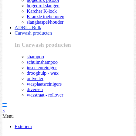
hogedruk pistool
hogedrukslangen
Karcher K-lock
Kranzle toebehoren
slanghaspel/houder
ADBL - Bulk
Carwash producten
In Carwash producten
shampoo
schuimshampoo
insectenreiniger
drooghulp - wax
ontvetter
wasplaatsreinigers
diversen
wasstraat - rollover
×
Menu
Exterieur