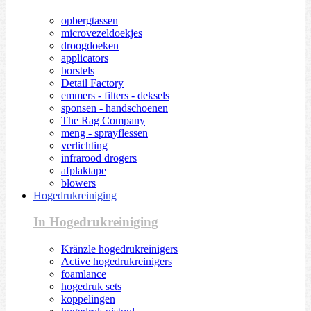
opbergtassen
microvezeldoekjes
droogdoeken
applicators
borstels
Detail Factory
emmers - filters - deksels
sponsen - handschoenen
The Rag Company
meng - sprayflessen
verlichting
infrarood drogers
afplaktape
blowers
Hogedrukreiniging
In Hogedrukreiniging
Kränzle hogedrukreinigers
Active hogedrukreinigers
foamlance
hogedruk sets
koppelingen