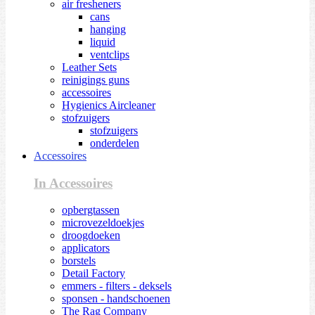
air fresheners
cans
hanging
liquid
ventclips
Leather Sets
reinigings guns
accessoires
Hygienics Aircleaner
stofzuigers
stofzuigers
onderdelen
Accessoires
In Accessoires
opbergtassen
microvezeldoekjes
droogdoeken
applicators
borstels
Detail Factory
emmers - filters - deksels
sponsen - handschoenen
The Rag Company