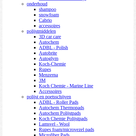
onderhoud
shampoo
snowfoam
Cabrio
accessoires
polijstmiddelen
3D car care
Autochem
ADBL - Polish
Autobrite
Autoglym
Koch-Chemie
Rupes
Menzerna
3M
Koch Chemie - Marine Line
Accessoires
polijst en poetsschijven
ADBL - Roller Pads
Autochem Thermopads
Autochem Polijstpads
Koch Chemie Polijstpads
Lamsvel - Wool
Rupes foam/microvezel pads
Microfiber Pads