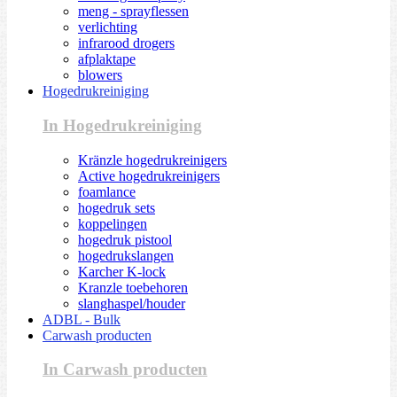
meng - sprayflessen
verlichting
infrarood drogers
afplaktape
blowers
Hogedrukreiniging
In Hogedrukreiniging
Kränzle hogedrukreinigers
Active hogedrukreinigers
foamlance
hogedruk sets
koppelingen
hogedruk pistool
hogedrukslangen
Karcher K-lock
Kranzle toebehoren
slanghaspel/houder
ADBL - Bulk
Carwash producten
In Carwash producten