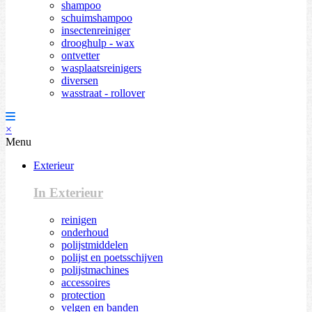
shampoo
schuimshampoo
insectenreiniger
drooghulp - wax
ontvetter
wasplaatsreinigers
diversen
wasstraat - rollover
×
Menu
Exterieur
In Exterieur
reinigen
onderhoud
polijstmiddelen
polijst en poetsschijven
polijstmachines
accessoires
protection
velgen en banden