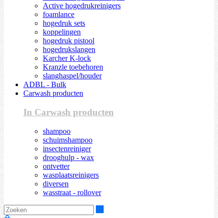
Active hogedrukreinigers
foamlance
hogedruk sets
koppelingen
hogedruk pistool
hogedrukslangen
Karcher K-lock
Kranzle toebehoren
slanghaspel/houder
ADBL - Bulk
Carwash producten
In Carwash producten
shampoo
schuimshampoo
insectenreiniger
drooghulp - wax
ontvetter
wasplaatsreinigers
diversen
wasstraat - rollover
Zoeken