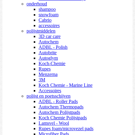
onderhoud
shampoo
snowfoam
Cabrio
accessoires
polijstmiddelen
3D car care
Autochem
ADBL - Polish
Autobrite
Autoglym
Koch-Chemie
Rupes
Menzerna
3M
Koch Chemie - Marine Line
Accessoires
polijst en poetsschijven
ADBL - Roller Pads
Autochem Thermopads
Autochem Polijstpads
Koch Chemie Polijstpads
Lamsvel - Wool
Rupes foam/microvezel pads
Microfiber Pads