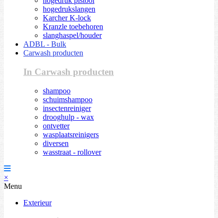
hogedruk pistool
hogedrukslangen
Karcher K-lock
Kranzle toebehoren
slanghaspel/houder
ADBL - Bulk
Carwash producten
In Carwash producten
shampoo
schuimshampoo
insectenreiniger
drooghulp - wax
ontvetter
wasplaatsreinigers
diversen
wasstraat - rollover
×
Menu
Exterieur