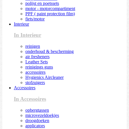
polijst en poetssets
motor - motorcompartiment
PPF ( paint protection film)
fiets/motor
Interieur
In Interieur
reinigen
onderhoud & bescherming
air fresheners
Leather Sets
reinigings guns
accessoires
Hygienics Aircleaner
stofzuigers
Accessoires
In Accessoires
opbergtassen
microvezeldoekjes
droogdoeken
applicators