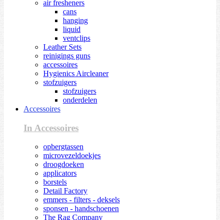
air fresheners
cans
hanging
liquid
ventclips
Leather Sets
reinigings guns
accessoires
Hygienics Aircleaner
stofzuigers
stofzuigers
onderdelen
Accessoires
In Accessoires
opbergtassen
microvezeldoekjes
droogdoeken
applicators
borstels
Detail Factory
emmers - filters - deksels
sponsen - handschoenen
The Rag Company