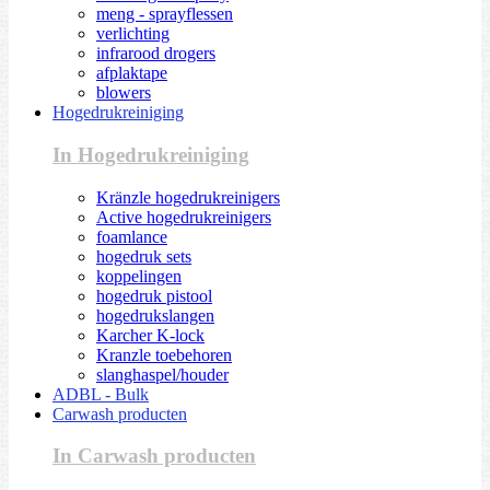
meng - sprayflessen
verlichting
infrarood drogers
afplaktape
blowers
Hogedrukreiniging
In Hogedrukreiniging
Kränzle hogedrukreinigers
Active hogedrukreinigers
foamlance
hogedruk sets
koppelingen
hogedruk pistool
hogedrukslangen
Karcher K-lock
Kranzle toebehoren
slanghaspel/houder
ADBL - Bulk
Carwash producten
In Carwash producten