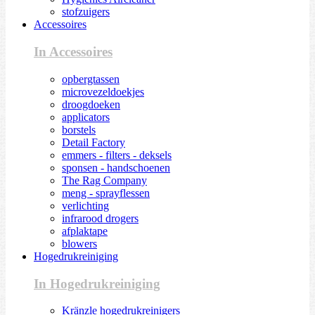
stofzuigers
Accessoires
In Accessoires
opbergtassen
microvezeldoekjes
droogdoeken
applicators
borstels
Detail Factory
emmers - filters - deksels
sponsen - handschoenen
The Rag Company
meng - sprayflessen
verlichting
infrarood drogers
afplaktape
blowers
Hogedrukreiniging
In Hogedrukreiniging
Kränzle hogedrukreinigers