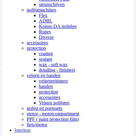
steunschijven
polijstmachines
Flex
ADBL
Krauss DA polisher
Rupes
Diverse
accessoires
protection
coating
sealant
wax - soft wax
detailing - finishers
velgen en banden
velgenreinigers
banden
protection
accessoires
Velgen polijsten
polijst en poetssets
motor - motorcompartiment
PPF ( paint protection film)
fiets/motor
Interieur