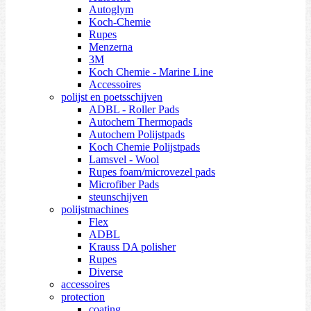
Autoglym
Koch-Chemie
Rupes
Menzerna
3M
Koch Chemie - Marine Line
Accessoires
polijst en poetsschijven
ADBL - Roller Pads
Autochem Thermopads
Autochem Polijstpads
Koch Chemie Polijstpads
Lamsvel - Wool
Rupes foam/microvezel pads
Microfiber Pads
steunschijven
polijstmachines
Flex
ADBL
Krauss DA polisher
Rupes
Diverse
accessoires
protection
coating