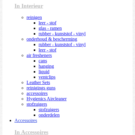
In Interieur
reinigen
leer - stof
glas - ramen
rubber - kunststof - vinyl
onderhoud & bescherming
rubber - kunststof - vinyl
leer - stof
air fresheners
cans
hanging
liquid
ventclips
Leather Sets
reinigings guns
accessoires
Hygienics Aircleaner
stofzuigers
stofzuigers
onderdelen
Accessoires
In Accessoires