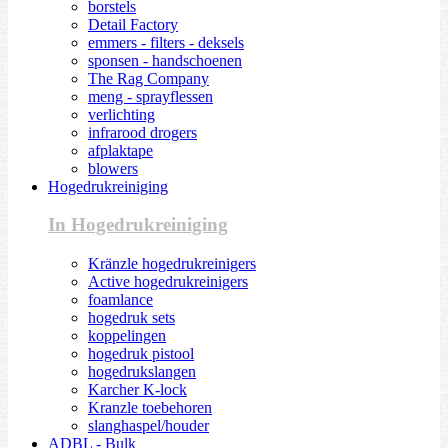
borstels
Detail Factory
emmers - filters - deksels
sponsen - handschoenen
The Rag Company
meng - sprayflessen
verlichting
infrarood drogers
afplaktape
blowers
Hogedrukreiniging
In Hogedrukreiniging
Kränzle hogedrukreinigers
Active hogedrukreinigers
foamlance
hogedruk sets
koppelingen
hogedruk pistool
hogedrukslangen
Karcher K-lock
Kranzle toebehoren
slanghaspel/houder
ADBL - Bulk