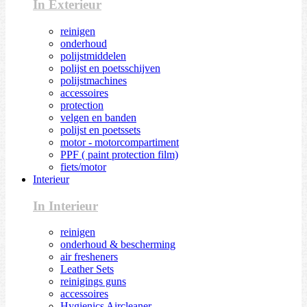
In Exterieur
reinigen
onderhoud
polijstmiddelen
polijst en poetsschijven
polijstmachines
accessoires
protection
velgen en banden
polijst en poetssets
motor - motorcompartiment
PPF ( paint protection film)
fiets/motor
Interieur
In Interieur
reinigen
onderhoud & bescherming
air fresheners
Leather Sets
reinigings guns
accessoires
Hygienics Aircleaner