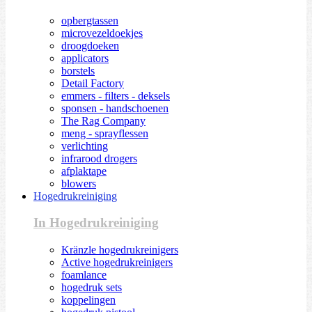
opbergtassen
microvezeldoekjes
droogdoeken
applicators
borstels
Detail Factory
emmers - filters - deksels
sponsen - handschoenen
The Rag Company
meng - sprayflessen
verlichting
infrarood drogers
afplaktape
blowers
Hogedrukreiniging
In Hogedrukreiniging
Kränzle hogedrukreinigers
Active hogedrukreinigers
foamlance
hogedruk sets
koppelingen