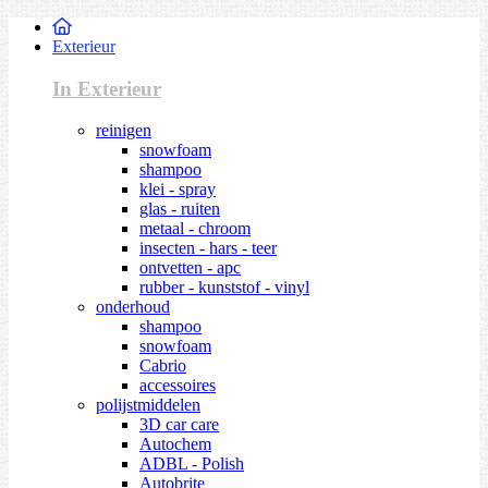
Exterieur
In Exterieur
reinigen
snowfoam
shampoo
klei - spray
glas - ruiten
metaal - chroom
insecten - hars - teer
ontvetten - apc
rubber - kunststof - vinyl
onderhoud
shampoo
snowfoam
Cabrio
accessoires
polijstmiddelen
3D car care
Autochem
ADBL - Polish
Autobrite