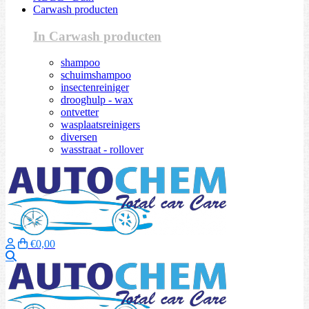
Carwash producten
In Carwash producten
shampoo
schuimshampoo
insectenreiniger
drooghulp - wax
ontvetter
wasplaatsreinigers
diversen
wasstraat - rollover
€0,00
Zoeken