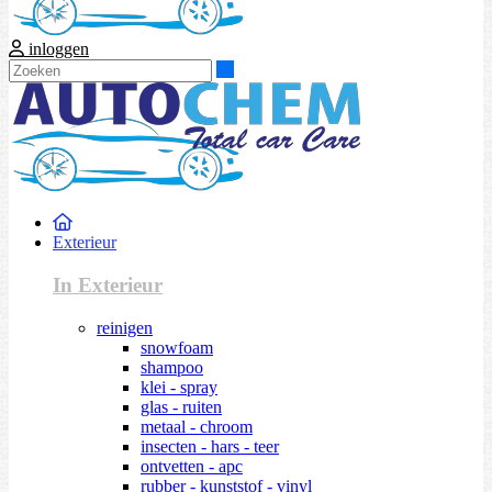
inloggen
Zoeken
Exterieur
In Exterieur
reinigen
snowfoam
shampoo
klei - spray
glas - ruiten
metaal - chroom
insecten - hars - teer
ontvetten - apc
rubber - kunststof - vinyl