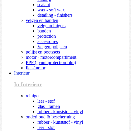
sealant
wax - soft wax
detailing - finishers
velgen en banden
velgenreinigers
banden
protection
accessoires
Velgen polijsten
polijst en poetssets
motor - motorcompartiment
PPF ( paint protection film)
fiets/motor
Interieur
In Interieur
reinigen
leer - stof
glas - ramen
rubber - kunststof - vinyl
onderhoud & bescherming
rubber - kunststof - vinyl
leer - stof