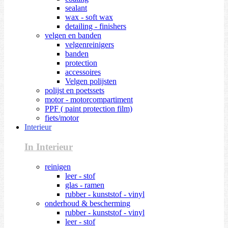
sealant
wax - soft wax
detailing - finishers
velgen en banden
velgenreinigers
banden
protection
accessoires
Velgen polijsten
polijst en poetssets
motor - motorcompartiment
PPF ( paint protection film)
fiets/motor
Interieur
In Interieur
reinigen
leer - stof
glas - ramen
rubber - kunststof - vinyl
onderhoud & bescherming
rubber - kunststof - vinyl
leer - stof