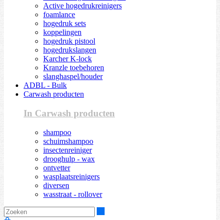
Active hogedrukreinigers
foamlance
hogedruk sets
koppelingen
hogedruk pistool
hogedrukslangen
Karcher K-lock
Kranzle toebehoren
slanghaspel/houder
ADBL - Bulk
Carwash producten
In Carwash producten
shampoo
schuimshampoo
insectenreiniger
drooghulp - wax
ontvetter
wasplaatsreinigers
diversen
wasstraat - rollover
Zoeken