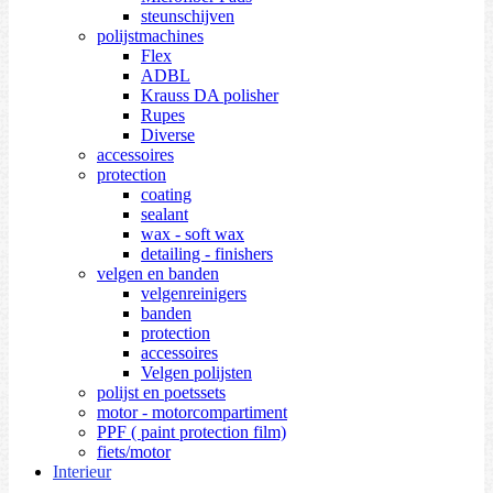
steunschijven
polijstmachines
Flex
ADBL
Krauss DA polisher
Rupes
Diverse
accessoires
protection
coating
sealant
wax - soft wax
detailing - finishers
velgen en banden
velgenreinigers
banden
protection
accessoires
Velgen polijsten
polijst en poetssets
motor - motorcompartiment
PPF ( paint protection film)
fiets/motor
Interieur