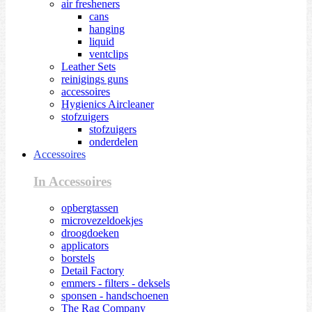
air fresheners
cans
hanging
liquid
ventclips
Leather Sets
reinigings guns
accessoires
Hygienics Aircleaner
stofzuigers
stofzuigers
onderdelen
Accessoires
In Accessoires
opbergtassen
microvezeldoekjes
droogdoeken
applicators
borstels
Detail Factory
emmers - filters - deksels
sponsen - handschoenen
The Rag Company