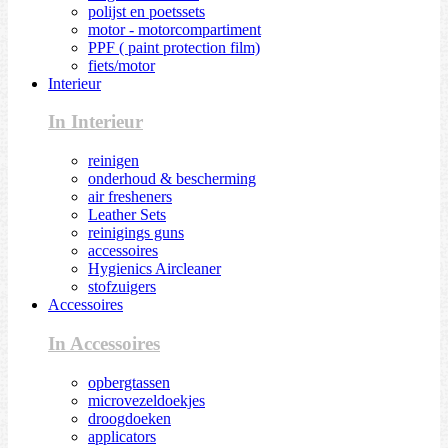
polijst en poetssets
motor - motorcompartiment
PPF ( paint protection film)
fiets/motor
Interieur
In Interieur
reinigen
onderhoud & bescherming
air fresheners
Leather Sets
reinigings guns
accessoires
Hygienics Aircleaner
stofzuigers
Accessoires
In Accessoires
opbergtassen
microvezeldoekjes
droogdoeken
applicators