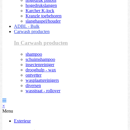
hogedruk pistool
hogedrukslangen
Karcher K-lock
Kranzle toebehoren
slanghaspel/houder
ADBL - Bulk
Carwash producten
In Carwash producten
shampoo
schuimshampoo
insectenreiniger
drooghulp - wax
ontvetter
wasplaatsreinigers
diversen
wasstraat - rollover
×
Menu
Exterieur