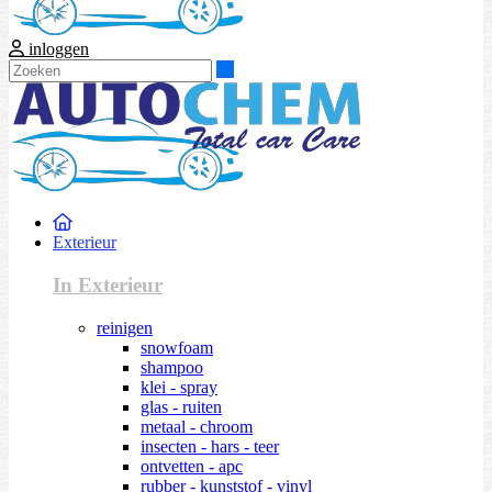
inloggen
Zoeken
Exterieur
In Exterieur
reinigen
snowfoam
shampoo
klei - spray
glas - ruiten
metaal - chroom
insecten - hars - teer
ontvetten - apc
rubber - kunststof - vinyl