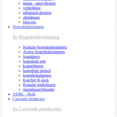
meng - sprayflessen
verlichting
infrarood drogers
afplaktape
blowers
Hogedrukreiniging
In Hogedrukreiniging
Kränzle hogedrukreinigers
Active hogedrukreinigers
foamlance
hogedruk sets
koppelingen
hogedruk pistool
hogedrukslangen
Karcher K-lock
Kranzle toebehoren
slanghaspel/houder
ADBL - Bulk
Carwash producten
In Carwash producten