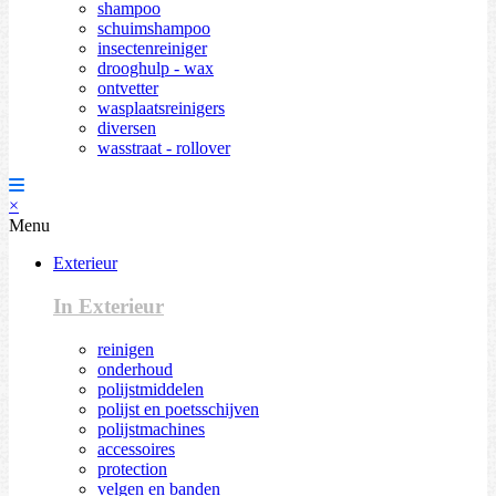
shampoo
schuimshampoo
insectenreiniger
drooghulp - wax
ontvetter
wasplaatsreinigers
diversen
wasstraat - rollover
×
Menu
Exterieur
In Exterieur
reinigen
onderhoud
polijstmiddelen
polijst en poetsschijven
polijstmachines
accessoires
protection
velgen en banden