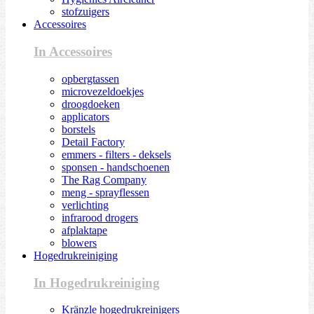
stofzuigers
Accessoires
In Accessoires
opbergtassen
microvezeldoekjes
droogdoeken
applicators
borstels
Detail Factory
emmers - filters - deksels
sponsen - handschoenen
The Rag Company
meng - sprayflessen
verlichting
infrarood drogers
afplaktape
blowers
Hogedrukreiniging
In Hogedrukreiniging
Kränzle hogedrukreinigers