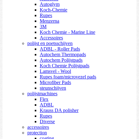
Autoglym
Koch-Chemie
Rupes
Menzerna
3M
Koch Chemie - Marine Line
Accessoires
polijst en poetsschijven
ADBL - Roller Pads
Autochem Thermopads
Autochem Polijstpads
Koch Chemie Polijstpads
Lamsvel - Wool
Rupes foam/microvezel pads
Microfiber Pads
steunschijven
polijstmachines
Flex
ADBL
Krauss DA polisher
Rupes
Diverse
accessoires
protection
coating