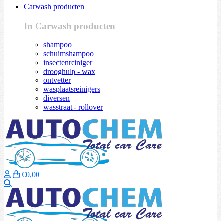
Carwash producten
In Carwash producten
shampoo
schuimshampoo
insectenreiniger
drooghulp - wax
ontvetter
wasplaatsreinigers
diversen
wasstraat - rollover
€0,00
Zoeken