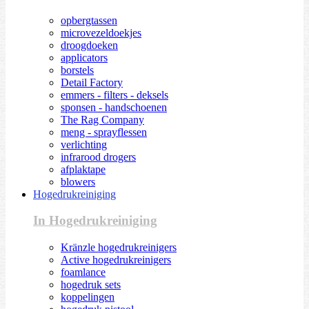
opbergtassen
microvezeldoekjes
droogdoeken
applicators
borstels
Detail Factory
emmers - filters - deksels
sponsen - handschoenen
The Rag Company
meng - sprayflessen
verlichting
infrarood drogers
afplaktape
blowers
Hogedrukreiniging
In Hogedrukreiniging
Kränzle hogedrukreinigers
Active hogedrukreinigers
foamlance
hogedruk sets
koppelingen