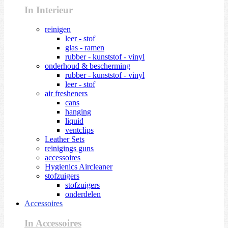
In Interieur
reinigen
leer - stof
glas - ramen
rubber - kunststof - vinyl
onderhoud & bescherming
rubber - kunststof - vinyl
leer - stof
air fresheners
cans
hanging
liquid
ventclips
Leather Sets
reinigings guns
accessoires
Hygienics Aircleaner
stofzuigers
stofzuigers
onderdelen
Accessoires
In Accessoires