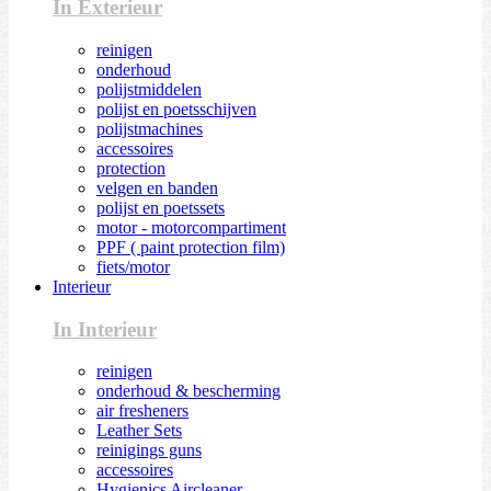
In Exterieur
reinigen
onderhoud
polijstmiddelen
polijst en poetsschijven
polijstmachines
accessoires
protection
velgen en banden
polijst en poetssets
motor - motorcompartiment
PPF ( paint protection film)
fiets/motor
Interieur
In Interieur
reinigen
onderhoud & bescherming
air fresheners
Leather Sets
reinigings guns
accessoires
Hygienics Aircleaner