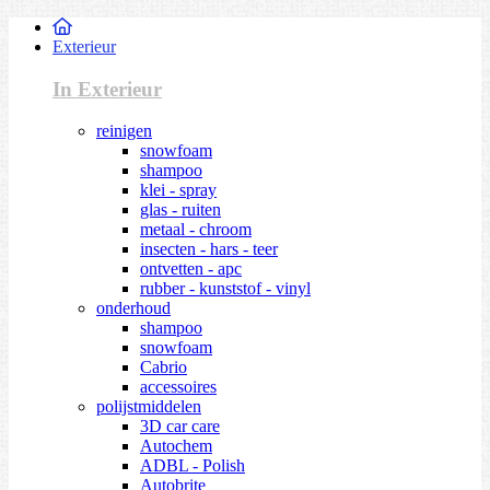
Exterieur
In Exterieur
reinigen
snowfoam
shampoo
klei - spray
glas - ruiten
metaal - chroom
insecten - hars - teer
ontvetten - apc
rubber - kunststof - vinyl
onderhoud
shampoo
snowfoam
Cabrio
accessoires
polijstmiddelen
3D car care
Autochem
ADBL - Polish
Autobrite