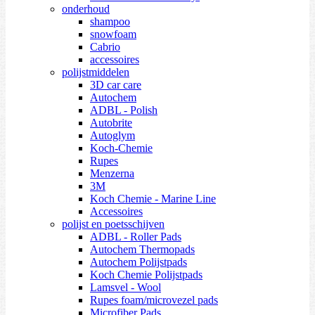
onderhoud
shampoo
snowfoam
Cabrio
accessoires
polijstmiddelen
3D car care
Autochem
ADBL - Polish
Autobrite
Autoglym
Koch-Chemie
Rupes
Menzerna
3M
Koch Chemie - Marine Line
Accessoires
polijst en poetsschijven
ADBL - Roller Pads
Autochem Thermopads
Autochem Polijstpads
Koch Chemie Polijstpads
Lamsvel - Wool
Rupes foam/microvezel pads
Microfiber Pads