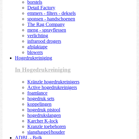
borstels
Detail Factory
emmers - filters - deksels
sponsen - handschoenen
The Rag Company
meng - sprayflessen
verlichting
infrarood drogers
afplaktape
blowers
Hogedrukreiniging
In Hogedrukreiniging
Kränzle hogedrukreinigers
Active hogedrukreinigers
foamlance
hogedruk sets
koppelingen
hogedruk pistool
hogedrukslangen
Karcher K-lock
Kranzle toebehoren
slanghaspel/houder
ADBL - Bulk