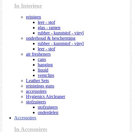
In Interieur
reinigen
leer - stof
glas - ramen
rubber - kunststof - vinyl
onderhoud & bescherming
rubber - kunststof - vinyl
leer - stof
air fresheners
cans
hanging
liquid
ventclips
Leather Sets
reinigings guns
accessoires
Hygienics Aircleaner
stofzuigers
stofzuigers
onderdelen
Accessoires
In Accessoires