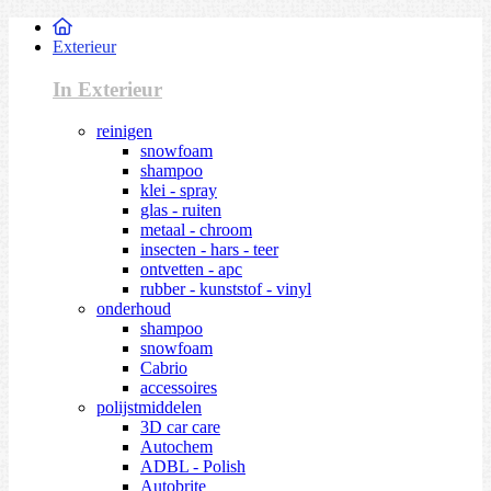
Exterieur
In Exterieur
reinigen
snowfoam
shampoo
klei - spray
glas - ruiten
metaal - chroom
insecten - hars - teer
ontvetten - apc
rubber - kunststof - vinyl
onderhoud
shampoo
snowfoam
Cabrio
accessoires
polijstmiddelen
3D car care
Autochem
ADBL - Polish
Autobrite