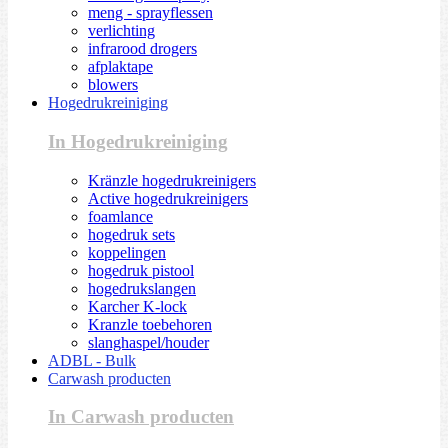
meng - sprayflessen
verlichting
infrarood drogers
afplaktape
blowers
Hogedrukreiniging
In Hogedrukreiniging
Kränzle hogedrukreinigers
Active hogedrukreinigers
foamlance
hogedruk sets
koppelingen
hogedruk pistool
hogedrukslangen
Karcher K-lock
Kranzle toebehoren
slanghaspel/houder
ADBL - Bulk
Carwash producten
In Carwash producten