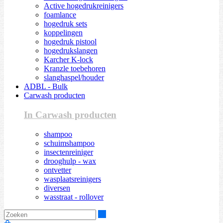
Active hogedrukreinigers
foamlance
hogedruk sets
koppelingen
hogedruk pistool
hogedrukslangen
Karcher K-lock
Kranzle toebehoren
slanghaspel/houder
ADBL - Bulk
Carwash producten
In Carwash producten
shampoo
schuimshampoo
insectenreiniger
drooghulp - wax
ontvetter
wasplaatsreinigers
diversen
wasstraat - rollover
Zoeken