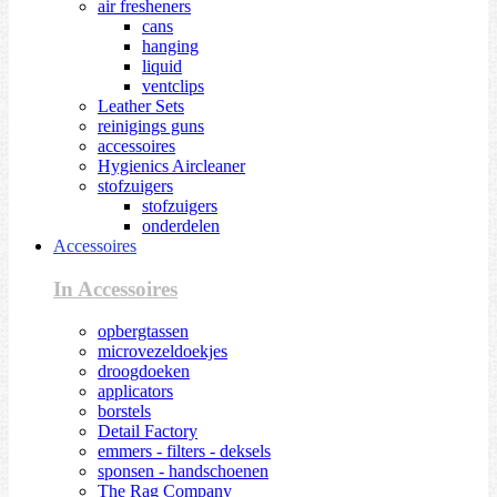
air fresheners
cans
hanging
liquid
ventclips
Leather Sets
reinigings guns
accessoires
Hygienics Aircleaner
stofzuigers
stofzuigers
onderdelen
Accessoires
In Accessoires
opbergtassen
microvezeldoekjes
droogdoeken
applicators
borstels
Detail Factory
emmers - filters - deksels
sponsen - handschoenen
The Rag Company