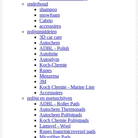
onderhoud
shampoo
snowfoam
Cabrio
accessoires
polijstmiddelen
3D car care
Autochem
ADBL - Polish
Autobrite
Autoglym
Koch-Chemie
Rupes
Menzerna
3M
Koch Chemie - Marine Line
Accessoires
polijst en poetsschijven
ADBL - Roller Pads
Autochem Thermopads
Autochem Polijstpads
Koch Chemie Polijstpads
Lamsvel - Wool
Rupes foam/microvezel pads
Microfiber Pads