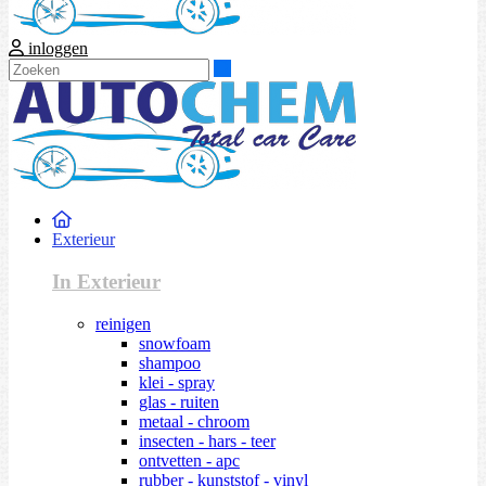
inloggen
Zoeken
Exterieur
In Exterieur
reinigen
snowfoam
shampoo
klei - spray
glas - ruiten
metaal - chroom
insecten - hars - teer
ontvetten - apc
rubber - kunststof - vinyl