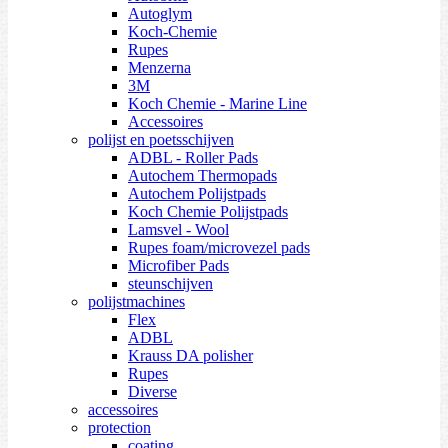
Autoglym
Koch-Chemie
Rupes
Menzerna
3M
Koch Chemie - Marine Line
Accessoires
polijst en poetsschijven
ADBL - Roller Pads
Autochem Thermopads
Autochem Polijstpads
Koch Chemie Polijstpads
Lamsvel - Wool
Rupes foam/microvezel pads
Microfiber Pads
steunschijven
polijstmachines
Flex
ADBL
Krauss DA polisher
Rupes
Diverse
accessoires
protection
coating