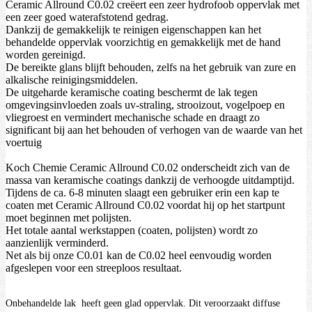
Ceramic Allround C0.02 creëert een zeer hydrofoob oppervlak met
een zeer goed waterafstotend gedrag.
Dankzij de gemakkelijk te reinigen eigenschappen kan het
behandelde oppervlak voorzichtig en gemakkelijk met de hand
worden gereinigd.
De bereikte glans blijft behouden, zelfs na het gebruik van zure en
alkalische reinigingsmiddelen.
De uitgeharde keramische coating beschermt de lak tegen
omgevingsinvloeden zoals uv-straling, strooizout, vogelpoep en
vliegroest en vermindert mechanische schade en draagt zo
significant bij aan het behouden of verhogen van de waarde van het
voertuig
Koch Chemie Ceramic Allround C0.02 onderscheidt zich van de
massa van keramische coatings dankzij de verhoogde uitdamptijd.
Tijdens de ca. 6-8 minuten slaagt een gebruiker erin een kap te
coaten met Ceramic Allround C0.02 voordat hij op het startpunt
moet beginnen met polijsten.
Het totale aantal werkstappen (coaten, polijsten) wordt zo
aanzienlijk verminderd.
Net als bij onze C0.01 kan de C0.02 heel eenvoudig worden
afgeslepen voor een streeploos resultaat.
Onbehandelde lak heeft geen glad oppervlak. Dit veroorzaakt diffuse