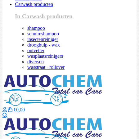
Carwash producten
In Carwash producten
shampoo
schuimshampoo
insectenreiniger
drooghulp - wax
ontvetter
wasplaatsreinigers
diversen
wasstraat - rollover
€0,00
Zoeken