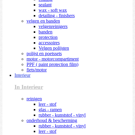
sealant
wax - soft wax
detailing - finishers
velgen en banden
velgenreinigers
banden
protection
accessoires
Velgen polijsten
polijst en poetssets
motor - motorcompartiment
PPF ( paint protection film)
fiets/motor
Interieur
In Interieur
reinigen
leer - stof
glas - ramen
rubber - kunststof - vinyl
onderhoud & bescherming
rubber - kunststof - vinyl
leer - stof