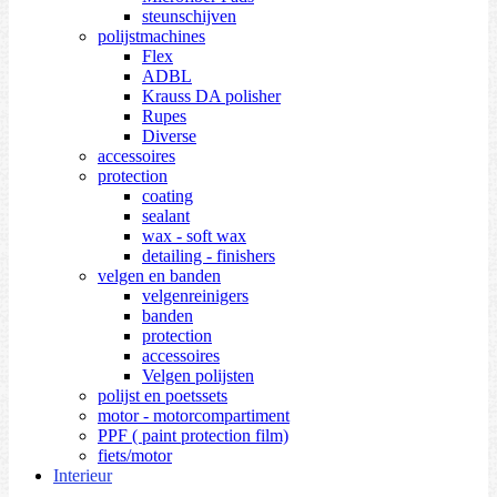
steunschijven
polijstmachines
Flex
ADBL
Krauss DA polisher
Rupes
Diverse
accessoires
protection
coating
sealant
wax - soft wax
detailing - finishers
velgen en banden
velgenreinigers
banden
protection
accessoires
Velgen polijsten
polijst en poetssets
motor - motorcompartiment
PPF ( paint protection film)
fiets/motor
Interieur