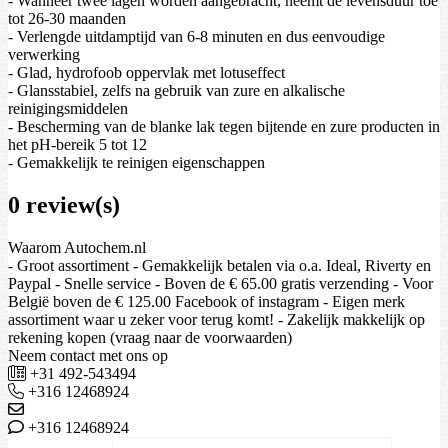
- Wanneer twee lagen worden aangebracht, neemt de levensduur toe
tot 26-30 maanden
- Verlengde uitdamptijd van 6-8 minuten en dus eenvoudige
verwerking
- Glad, hydrofoob oppervlak met lotuseffect
- Glansstabiel, zelfs na gebruik van zure en alkalische
reinigingsmiddelen
- Bescherming van de blanke lak tegen bijtende en zure producten in
het pH-bereik 5 tot 12
- Gemakkelijk te reinigen eigenschappen
0 review(s)
Waarom Autochem.nl
- Groot assortiment - Gemakkelijk betalen via o.a. Ideal, Riverty en
Paypal - Snelle service - Boven de € 65.00 gratis verzending - Voor
België boven de € 125.00 Facebook of instagram - Eigen merk
assortiment waar u zeker voor terug komt! - Zakelijk makkelijk op
rekening kopen (vraag naar de voorwaarden)
Neem contact met ons op
+31 492-543494
+316 12468924
+316 12468924