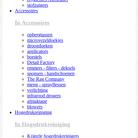
stofzuigers
Accessoires
In Accessoires
opbergtassen
microvezeldoekjes
droogdoeken
applicators
borstels
Detail Factory
emmers - filters - deksels
sponsen - handschoenen
The Rag Company
meng - sprayflessen
verlichting
infrarood drogers
afplaktape
blowers
Hogedrukreiniging
In Hogedrukreiniging
Kränzle hogedrukreinigers