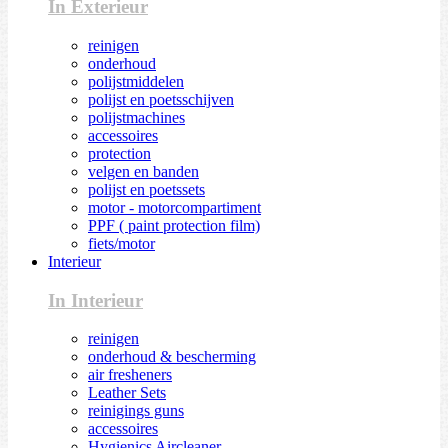
In Exterieur
reinigen
onderhoud
polijstmiddelen
polijst en poetsschijven
polijstmachines
accessoires
protection
velgen en banden
polijst en poetssets
motor - motorcompartiment
PPF ( paint protection film)
fiets/motor
Interieur
In Interieur
reinigen
onderhoud & bescherming
air fresheners
Leather Sets
reinigings guns
accessoires
Hygienics Aircleaner