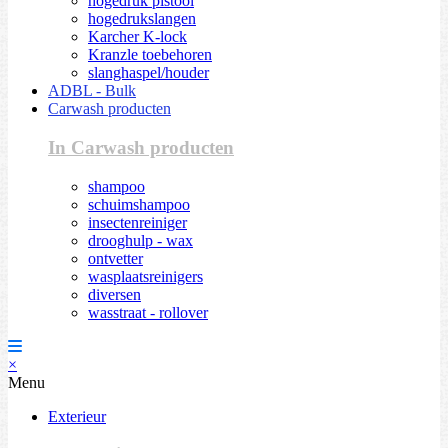
hogedruk pistool
hogedrukslangen
Karcher K-lock
Kranzle toebehoren
slanghaspel/houder
ADBL - Bulk
Carwash producten
In Carwash producten
shampoo
schuimshampoo
insectenreiniger
drooghulp - wax
ontvetter
wasplaatsreinigers
diversen
wasstraat - rollover
×
Menu
Exterieur