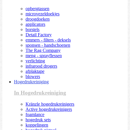
opbergtassen
microvezeldoekjes
droogdoeken
applicators
borstels
Detail Factory
emmers - filters - deksels
sponsen - handschoenen
The Rag Company
meng - sprayflessen
verlichting
infrarood drogers
afplaktape
blowers
Hogedrukreiniging
In Hogedrukreiniging
Kränzle hogedrukreinigers
Active hogedrukreinigers
foamlance
hogedruk sets
koppelingen