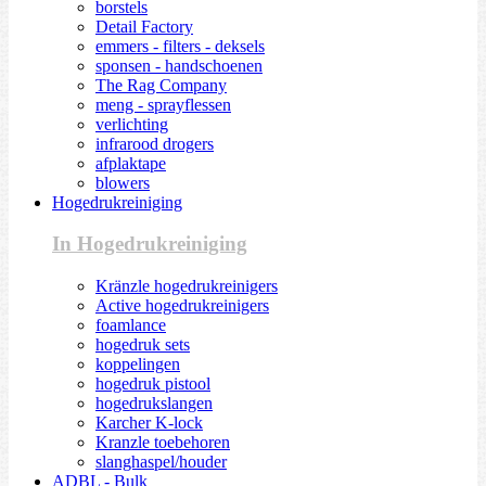
borstels
Detail Factory
emmers - filters - deksels
sponsen - handschoenen
The Rag Company
meng - sprayflessen
verlichting
infrarood drogers
afplaktape
blowers
Hogedrukreiniging
In Hogedrukreiniging
Kränzle hogedrukreinigers
Active hogedrukreinigers
foamlance
hogedruk sets
koppelingen
hogedruk pistool
hogedrukslangen
Karcher K-lock
Kranzle toebehoren
slanghaspel/houder
ADBL - Bulk