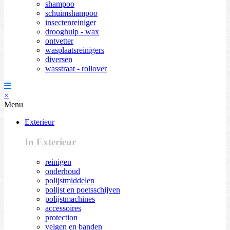
shampoo
schuimshampoo
insectenreiniger
drooghulp - wax
ontvetter
wasplaatsreinigers
diversen
wasstraat - rollover
×
Menu
Exterieur
In Exterieur
reinigen
onderhoud
polijstmiddelen
polijst en poetsschijven
polijstmachines
accessoires
protection
velgen en banden