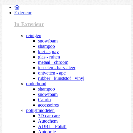
Exterieur
In Exterieur
reinigen
snowfoam
shampoo
klei - spray
glas - ruiten
metaal - chroom
insecten - hars - teer
ontvetten - apc
rubber - kunststof - vinyl
onderhoud
shampoo
snowfoam
Cabrio
accessoires
polijstmiddelen
3D car care
Autochem
ADBL - Polish
Autobrite