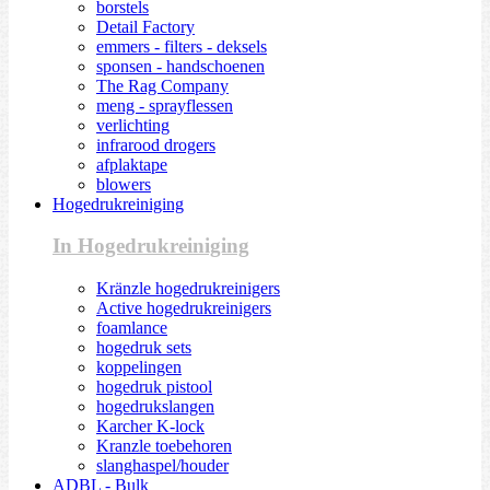
borstels
Detail Factory
emmers - filters - deksels
sponsen - handschoenen
The Rag Company
meng - sprayflessen
verlichting
infrarood drogers
afplaktape
blowers
Hogedrukreiniging
In Hogedrukreiniging
Kränzle hogedrukreinigers
Active hogedrukreinigers
foamlance
hogedruk sets
koppelingen
hogedruk pistool
hogedrukslangen
Karcher K-lock
Kranzle toebehoren
slanghaspel/houder
ADBL - Bulk