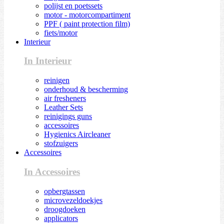
polijst en poetssets
motor - motorcompartiment
PPF ( paint protection film)
fiets/motor
Interieur
In Interieur
reinigen
onderhoud & bescherming
air fresheners
Leather Sets
reinigings guns
accessoires
Hygienics Aircleaner
stofzuigers
Accessoires
In Accessoires
opbergtassen
microvezeldoekjes
droogdoeken
applicators