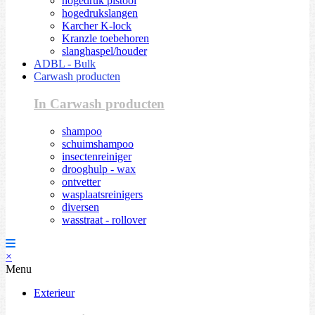
hogedruk pistool
hogedrukslangen
Karcher K-lock
Kranzle toebehoren
slanghaspel/houder
ADBL - Bulk
Carwash producten
In Carwash producten
shampoo
schuimshampoo
insectenreiniger
drooghulp - wax
ontvetter
wasplaatsreinigers
diversen
wasstraat - rollover
×
Menu
Exterieur