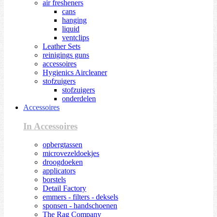
air fresheners
cans
hanging
liquid
ventclips
Leather Sets
reinigings guns
accessoires
Hygienics Aircleaner
stofzuigers
stofzuigers
onderdelen
Accessoires
In Accessoires
opbergtassen
microvezeldoekjes
droogdoeken
applicators
borstels
Detail Factory
emmers - filters - deksels
sponsen - handschoenen
The Rag Company