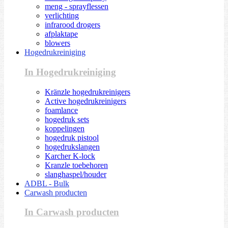
meng - sprayflessen
verlichting
infrarood drogers
afplaktape
blowers
Hogedrukreiniging
In Hogedrukreiniging
Kränzle hogedrukreinigers
Active hogedrukreinigers
foamlance
hogedruk sets
koppelingen
hogedruk pistool
hogedrukslangen
Karcher K-lock
Kranzle toebehoren
slanghaspel/houder
ADBL - Bulk
Carwash producten
In Carwash producten