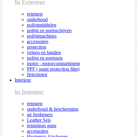
In Exterieur
reinigen
onderhoud
polijstmiddelen
polijst en poetsschijven
polijstmachines
accessoires
protection
velgen en banden
polijst en poetssets
motor - motorcompartiment
PPF ( paint protection film)
fiets/motor
Interieur
In Interieur
reinigen
onderhoud & bescherming
air fresheners
Leather Sets
reinigings guns
accessoires
Hygienics Aircleaner