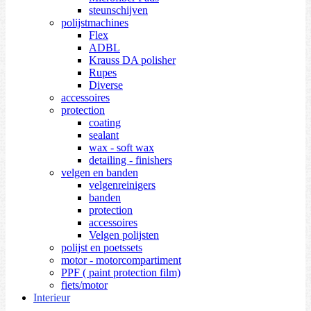
steunschijven
polijstmachines
Flex
ADBL
Krauss DA polisher
Rupes
Diverse
accessoires
protection
coating
sealant
wax - soft wax
detailing - finishers
velgen en banden
velgenreinigers
banden
protection
accessoires
Velgen polijsten
polijst en poetssets
motor - motorcompartiment
PPF ( paint protection film)
fiets/motor
Interieur