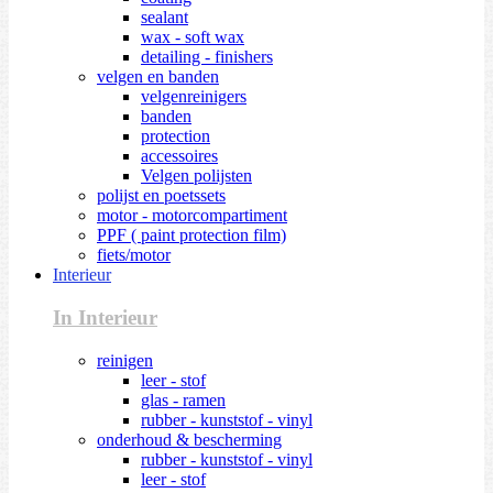
sealant
wax - soft wax
detailing - finishers
velgen en banden
velgenreinigers
banden
protection
accessoires
Velgen polijsten
polijst en poetssets
motor - motorcompartiment
PPF ( paint protection film)
fiets/motor
Interieur
In Interieur
reinigen
leer - stof
glas - ramen
rubber - kunststof - vinyl
onderhoud & bescherming
rubber - kunststof - vinyl
leer - stof