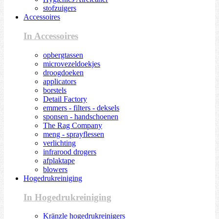
stofzuigers
Accessoires
In Accessoires
opbergtassen
microvezeldoekjes
droogdoeken
applicators
borstels
Detail Factory
emmers - filters - deksels
sponsen - handschoenen
The Rag Company
meng - sprayflessen
verlichting
infrarood drogers
afplaktape
blowers
Hogedrukreiniging
In Hogedrukreiniging
Kränzle hogedrukreinigers