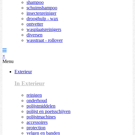
shampoo
schuimshampoo
insectenreiniger
drooghulp - wax
ontvetter
wasplaatsreinigers
diversen
wasstraat - rollover
×
Menu
Exterieur
In Exterieur
reinigen
onderhoud
polijstmiddelen
polijst en poetsschijven
polijstmachines
accessoires
protection
velgen en banden