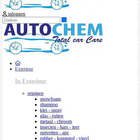
inloggen
Zoeken
Exterieur
In Exterieur
reinigen
snowfoam
shampoo
klei - spray
glas - ruiten
metaal - chroom
insecten - hars - teer
ontvetten - apc
rubber - kunststof - vinyl