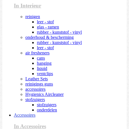
In Interieur
reinigen
leer - stof
glas - ramen
rubber - kunststof - vinyl
onderhoud & bescherming
rubber - kunststof - vinyl
leer - stof
air fresheners
cans
hanging
liquid
ventclips
Leather Sets
reinigings guns
accessoires
Hygienics Aircleaner
stofzuigers
stofzuigers
onderdelen
Accessoires
In Accessoires