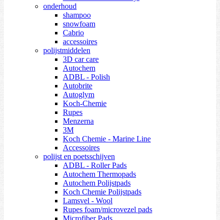
onderhoud
shampoo
snowfoam
Cabrio
accessoires
polijstmiddelen
3D car care
Autochem
ADBL - Polish
Autobrite
Autoglym
Koch-Chemie
Rupes
Menzerna
3M
Koch Chemie - Marine Line
Accessoires
polijst en poetsschijven
ADBL - Roller Pads
Autochem Thermopads
Autochem Polijstpads
Koch Chemie Polijstpads
Lamsvel - Wool
Rupes foam/microvezel pads
Microfiber Pads