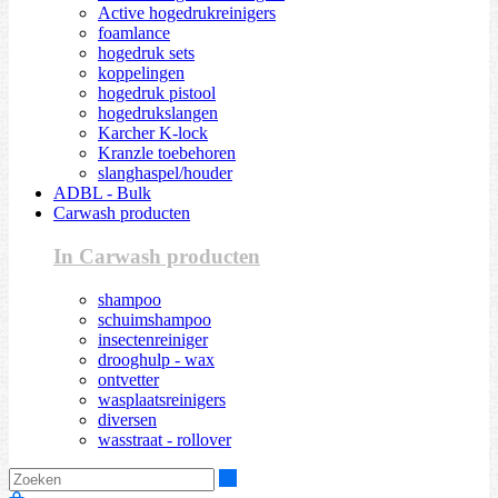
Active hogedrukreinigers
foamlance
hogedruk sets
koppelingen
hogedruk pistool
hogedrukslangen
Karcher K-lock
Kranzle toebehoren
slanghaspel/houder
ADBL - Bulk
Carwash producten
In Carwash producten
shampoo
schuimshampoo
insectenreiniger
drooghulp - wax
ontvetter
wasplaatsreinigers
diversen
wasstraat - rollover
Zoeken