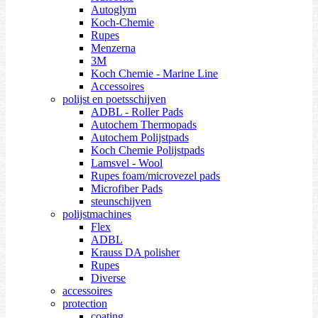
Autoglym
Koch-Chemie
Rupes
Menzerna
3M
Koch Chemie - Marine Line
Accessoires
polijst en poetsschijven
ADBL - Roller Pads
Autochem Thermopads
Autochem Polijstpads
Koch Chemie Polijstpads
Lamsvel - Wool
Rupes foam/microvezel pads
Microfiber Pads
steunschijven
polijstmachines
Flex
ADBL
Krauss DA polisher
Rupes
Diverse
accessoires
protection
coating