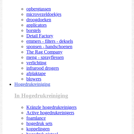
opbergtassen
microvezeldoekjes
droogdoeken
applicators
borstels
Detail Factory
emmers - filters - deksels
sponsen - handschoenen
The Rag Company
meng - sprayflessen
verlichting
infrarood drogers
afplaktape
blowers
Hogedrukreiniging
In Hogedrukreiniging
Kränzle hogedrukreinigers
Active hogedrukreinigers
foamlance
hogedruk sets
koppelingen