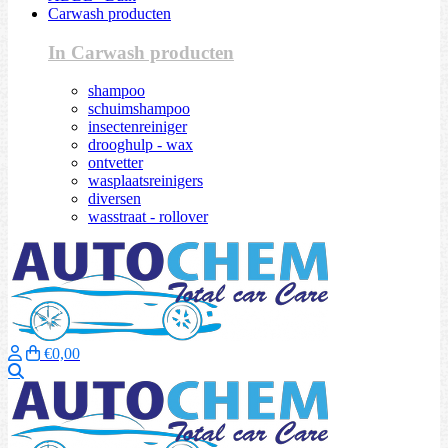
Carwash producten
In Carwash producten
shampoo
schuimshampoo
insectenreiniger
drooghulp - wax
ontvetter
wasplaatsreinigers
diversen
wasstraat - rollover
€0,00
Zoeken