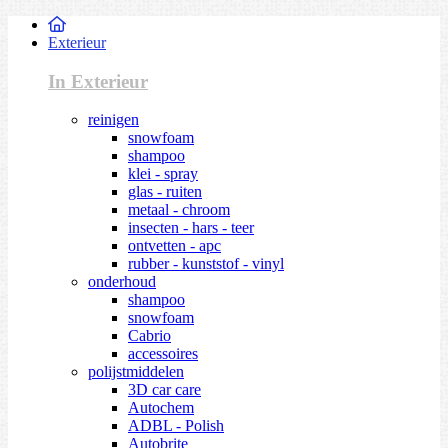
Exterieur
In Exterieur
reinigen
snowfoam
shampoo
klei - spray
glas - ruiten
metaal - chroom
insecten - hars - teer
ontvetten - apc
rubber - kunststof - vinyl
onderhoud
shampoo
snowfoam
Cabrio
accessoires
polijstmiddelen
3D car care
Autochem
ADBL - Polish
Autobrite