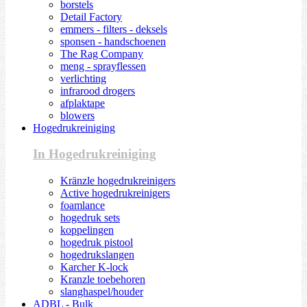
borstels
Detail Factory
emmers - filters - deksels
sponsen - handschoenen
The Rag Company
meng - sprayflessen
verlichting
infrarood drogers
afplaktape
blowers
Hogedrukreiniging
In Hogedrukreiniging
Kränzle hogedrukreinigers
Active hogedrukreinigers
foamlance
hogedruk sets
koppelingen
hogedruk pistool
hogedrukslangen
Karcher K-lock
Kranzle toebehoren
slanghaspel/houder
ADBL - Bulk