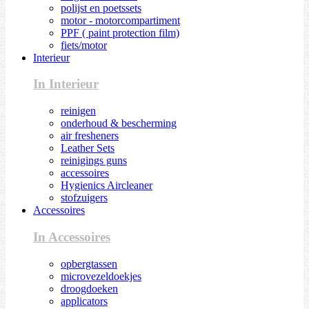
polijst en poetssets
motor - motorcompartiment
PPF ( paint protection film)
fiets/motor
Interieur
In Interieur
reinigen
onderhoud & bescherming
air fresheners
Leather Sets
reinigings guns
accessoires
Hygienics Aircleaner
stofzuigers
Accessoires
In Accessoires
opbergtassen
microvezeldoekjes
droogdoeken
applicators