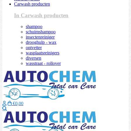
Carwash producten
In Carwash producten
shampoo
schuimshampoo
insectenreiniger
drooghulp - wax
ontvetter
wasplaatsreinigers
diversen
wasstraat - rollover
€0,00
Zoeken