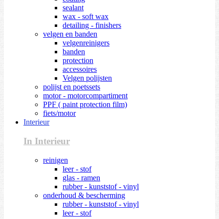
sealant
wax - soft wax
detailing - finishers
velgen en banden
velgenreinigers
banden
protection
accessoires
Velgen polijsten
polijst en poetssets
motor - motorcompartiment
PPF ( paint protection film)
fiets/motor
Interieur
In Interieur
reinigen
leer - stof
glas - ramen
rubber - kunststof - vinyl
onderhoud & bescherming
rubber - kunststof - vinyl
leer - stof