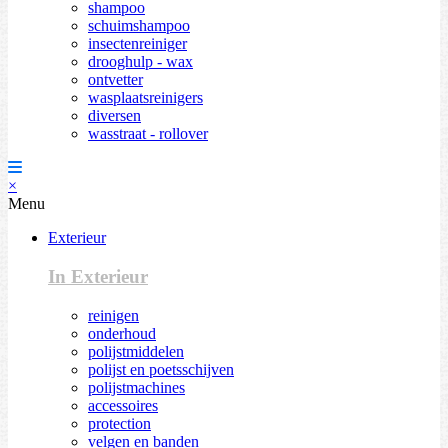
shampoo
schuimshampoo
insectenreiniger
drooghulp - wax
ontvetter
wasplaatsreinigers
diversen
wasstraat - rollover
×
Menu
Exterieur
In Exterieur
reinigen
onderhoud
polijstmiddelen
polijst en poetsschijven
polijstmachines
accessoires
protection
velgen en banden