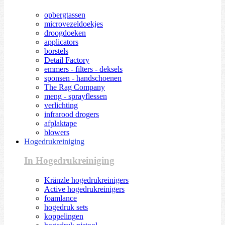
opbergtassen
microvezeldoekjes
droogdoeken
applicators
borstels
Detail Factory
emmers - filters - deksels
sponsen - handschoenen
The Rag Company
meng - sprayflessen
verlichting
infrarood drogers
afplaktape
blowers
Hogedrukreiniging
In Hogedrukreiniging
Kränzle hogedrukreinigers
Active hogedrukreinigers
foamlance
hogedruk sets
koppelingen