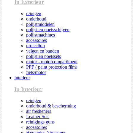
In Exterieur
reinigen
onderhoud
polijstmiddelen
polijst en poetsschijven
polijstmachines
accessoires
protection
velgen en banden
polijst en poetssets
motor - motorcompartiment
PPF ( paint protection film)
fiets/motor
Interieur
In Interieur
reinigen
onderhoud & bescherming
air fresheners
Leather Sets
reinigings guns
accessoires
Hygienics Aircleaner