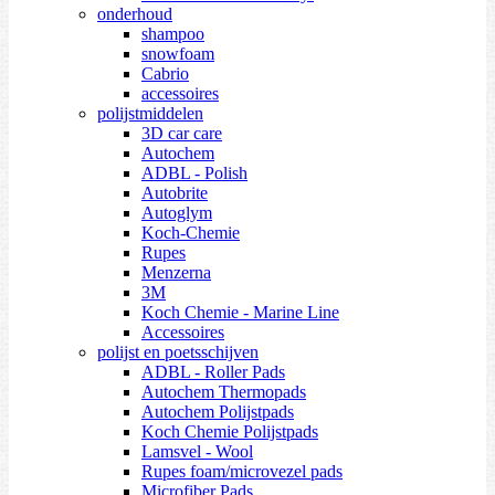
onderhoud
shampoo
snowfoam
Cabrio
accessoires
polijstmiddelen
3D car care
Autochem
ADBL - Polish
Autobrite
Autoglym
Koch-Chemie
Rupes
Menzerna
3M
Koch Chemie - Marine Line
Accessoires
polijst en poetsschijven
ADBL - Roller Pads
Autochem Thermopads
Autochem Polijstpads
Koch Chemie Polijstpads
Lamsvel - Wool
Rupes foam/microvezel pads
Microfiber Pads