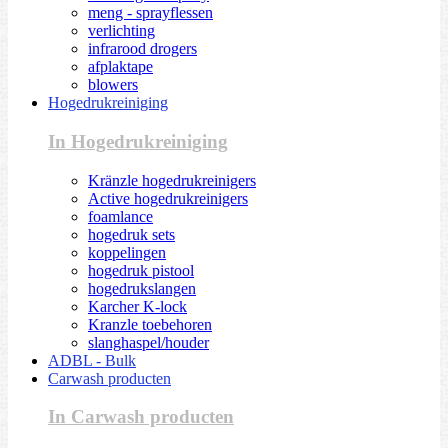
meng - sprayflessen
verlichting
infrarood drogers
afplaktape
blowers
Hogedrukreiniging
In Hogedrukreiniging
Kränzle hogedrukreinigers
Active hogedrukreinigers
foamlance
hogedruk sets
koppelingen
hogedruk pistool
hogedrukslangen
Karcher K-lock
Kranzle toebehoren
slanghaspel/houder
ADBL - Bulk
Carwash producten
In Carwash producten