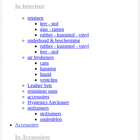
In Interieur
reinigen
leer - stof
glas - ramen
rubber - kunststof - vinyl
onderhoud & bescherming
rubber - kunststof - vinyl
leer - stof
air fresheners
cans
hanging
liquid
ventclips
Leather Sets
reinigings guns
accessoires
Hygienics Aircleaner
stofzuigers
stofzuigers
onderdelen
Accessoires
In Accessoires