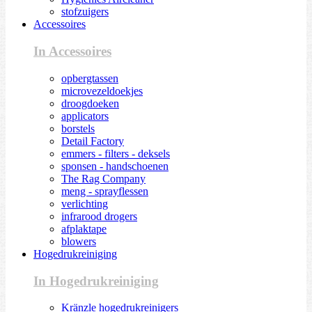
stofzuigers
Accessoires
In Accessoires
opbergtassen
microvezeldoekjes
droogdoeken
applicators
borstels
Detail Factory
emmers - filters - deksels
sponsen - handschoenen
The Rag Company
meng - sprayflessen
verlichting
infrarood drogers
afplaktape
blowers
Hogedrukreiniging
In Hogedrukreiniging
Kränzle hogedrukreinigers