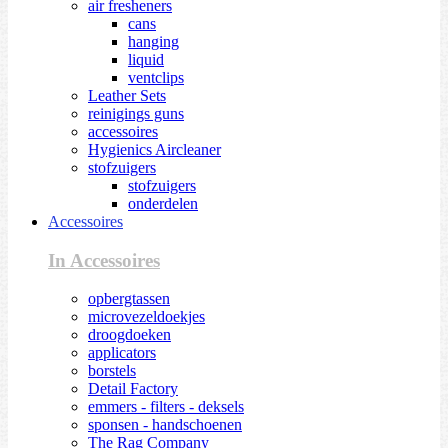
air fresheners
cans
hanging
liquid
ventclips
Leather Sets
reinigings guns
accessoires
Hygienics Aircleaner
stofzuigers
stofzuigers
onderdelen
Accessoires
In Accessoires
opbergtassen
microvezeldoekjes
droogdoeken
applicators
borstels
Detail Factory
emmers - filters - deksels
sponsen - handschoenen
The Rag Company