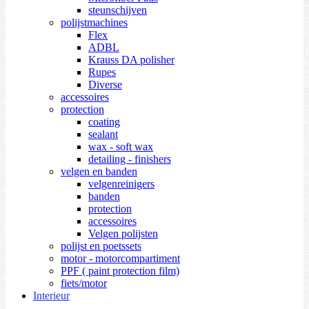
steunschijven
polijstmachines
Flex
ADBL
Krauss DA polisher
Rupes
Diverse
accessoires
protection
coating
sealant
wax - soft wax
detailing - finishers
velgen en banden
velgenreinigers
banden
protection
accessoires
Velgen polijsten
polijst en poetssets
motor - motorcompartiment
PPF ( paint protection film)
fiets/motor
Interieur