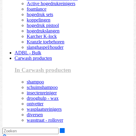
Active hogedrukreinigers
foamlance
hogedruk sets
koppelingen
hogedruk pistool
hogedrukslangen
Karcher K-lock
Kranzle toebehoren
slanghaspel/houder
ADBL - Bulk
Carwash producten
In Carwash producten
shampoo
schuimshampoo
insectenreiniger
drooghulp - wax
ontvetter
wasplaatsreinigers
diversen
wasstraat - rollover
Zoeken