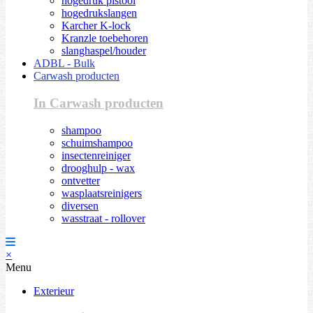
hogedruk pistool
hogedrukslangen
Karcher K-lock
Kranzle toebehoren
slanghaspel/houder
ADBL - Bulk
Carwash producten
In Carwash producten
shampoo
schuimshampoo
insectenreiniger
drooghulp - wax
ontvetter
wasplaatsreinigers
diversen
wasstraat - rollover
×
Menu
Exterieur