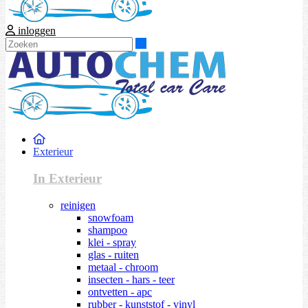
inloggen
Zoeken
Exterieur
In Exterieur
reinigen
snowfoam
shampoo
klei - spray
glas - ruiten
metaal - chroom
insecten - hars - teer
ontvetten - apc
rubber - kunststof - vinyl