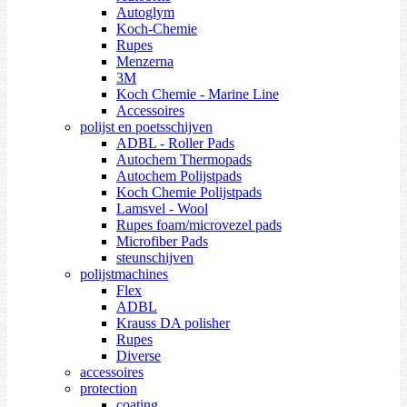
Autoglym
Koch-Chemie
Rupes
Menzerna
3M
Koch Chemie - Marine Line
Accessoires
polijst en poetsschijven
ADBL - Roller Pads
Autochem Thermopads
Autochem Polijstpads
Koch Chemie Polijstpads
Lamsvel - Wool
Rupes foam/microvezel pads
Microfiber Pads
steunschijven
polijstmachines
Flex
ADBL
Krauss DA polisher
Rupes
Diverse
accessoires
protection
coating