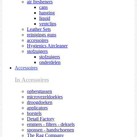
air fresheners
cans
hanging
liquid
ventclips
Leather Sets
reinigings guns
accessoires
Hygienics Aircleaner
stofzuigers
stofzuigers
onderdelen
Accessoires
In Accessoires
opbergtassen
microvezeldoekjes
droogdoeken
applicators
borstels
Detail Factory
emmers - filters - deksels
sponsen - handschoenen
The Rag Company