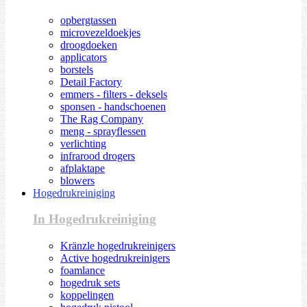
opbergtassen
microvezeldoekjes
droogdoeken
applicators
borstels
Detail Factory
emmers - filters - deksels
sponsen - handschoenen
The Rag Company
meng - sprayflessen
verlichting
infrarood drogers
afplaktape
blowers
Hogedrukreiniging
In Hogedrukreiniging
Kränzle hogedrukreinigers
Active hogedrukreinigers
foamlance
hogedruk sets
koppelingen