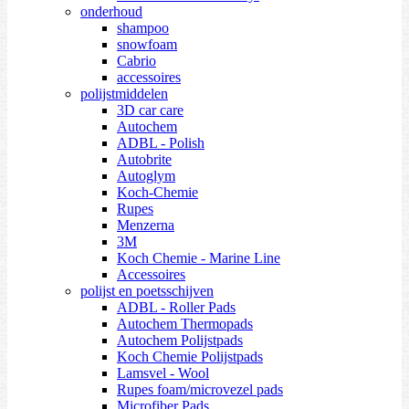
onderhoud
shampoo
snowfoam
Cabrio
accessoires
polijstmiddelen
3D car care
Autochem
ADBL - Polish
Autobrite
Autoglym
Koch-Chemie
Rupes
Menzerna
3M
Koch Chemie - Marine Line
Accessoires
polijst en poetsschijven
ADBL - Roller Pads
Autochem Thermopads
Autochem Polijstpads
Koch Chemie Polijstpads
Lamsvel - Wool
Rupes foam/microvezel pads
Microfiber Pads