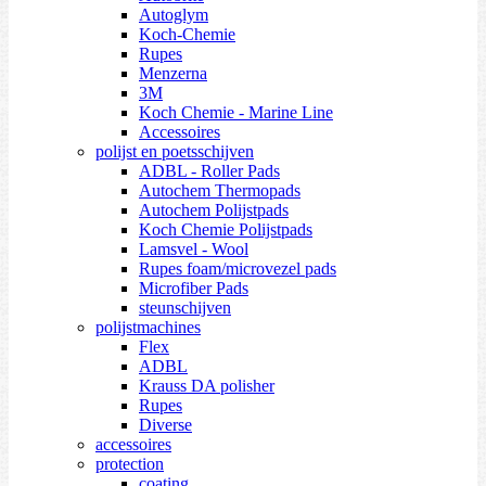
Autoglym
Koch-Chemie
Rupes
Menzerna
3M
Koch Chemie - Marine Line
Accessoires
polijst en poetsschijven
ADBL - Roller Pads
Autochem Thermopads
Autochem Polijstpads
Koch Chemie Polijstpads
Lamsvel - Wool
Rupes foam/microvezel pads
Microfiber Pads
steunschijven
polijstmachines
Flex
ADBL
Krauss DA polisher
Rupes
Diverse
accessoires
protection
coating