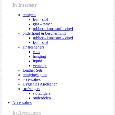
In Interieur
reinigen
leer - stof
glas - ramen
rubber - kunststof - vinyl
onderhoud & bescherming
rubber - kunststof - vinyl
leer - stof
air fresheners
cans
hanging
liquid
ventclips
Leather Sets
reinigings guns
accessoires
Hygienics Aircleaner
stofzuigers
stofzuigers
onderdelen
Accessoires
In Accessoires