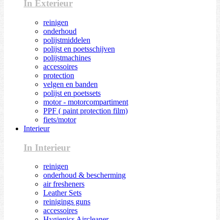
In Exterieur
reinigen
onderhoud
polijstmiddelen
polijst en poetsschijven
polijstmachines
accessoires
protection
velgen en banden
polijst en poetssets
motor - motorcompartiment
PPF ( paint protection film)
fiets/motor
Interieur
In Interieur
reinigen
onderhoud & bescherming
air fresheners
Leather Sets
reinigings guns
accessoires
Hygienics Aircleaner