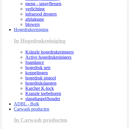
meng - sprayflessen
verlichting
infrarood drogers
afplaktape
blowers
Hogedrukreiniging
In Hogedrukreiniging
Kränzle hogedrukreinigers
Active hogedrukreinigers
foamlance
hogedruk sets
koppelingen
hogedruk pistool
hogedrukslangen
Karcher K-lock
Kranzle toebehoren
slanghaspel/houder
ADBL - Bulk
Carwash producten
In Carwash producten