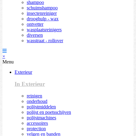
shampoo
schuimshampoo
insectenreiniger
drooghulp - wax
ontvetter
wasplaatsreinigers
diversen
wasstraat - rollover
×
Menu
Exterieur
In Exterieur
reinigen
onderhoud
polijstmiddelen
polijst en poetsschijven
polijstmachines
accessoires
protection
velgen en banden