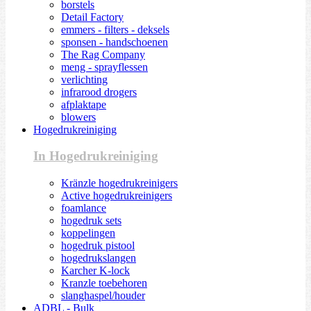
borstels
Detail Factory
emmers - filters - deksels
sponsen - handschoenen
The Rag Company
meng - sprayflessen
verlichting
infrarood drogers
afplaktape
blowers
Hogedrukreiniging
In Hogedrukreiniging
Kränzle hogedrukreinigers
Active hogedrukreinigers
foamlance
hogedruk sets
koppelingen
hogedruk pistool
hogedrukslangen
Karcher K-lock
Kranzle toebehoren
slanghaspel/houder
ADBL - Bulk