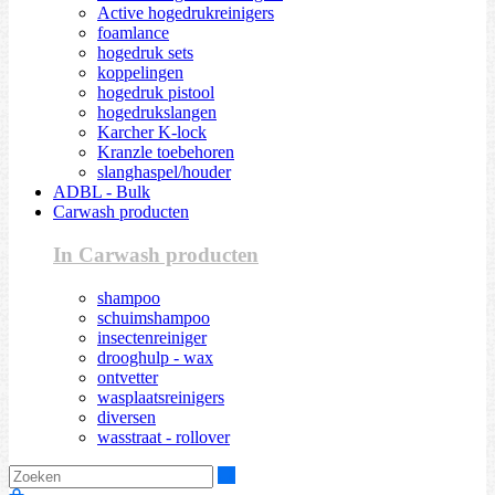
Active hogedrukreinigers
foamlance
hogedruk sets
koppelingen
hogedruk pistool
hogedrukslangen
Karcher K-lock
Kranzle toebehoren
slanghaspel/houder
ADBL - Bulk
Carwash producten
In Carwash producten
shampoo
schuimshampoo
insectenreiniger
drooghulp - wax
ontvetter
wasplaatsreinigers
diversen
wasstraat - rollover
Zoeken