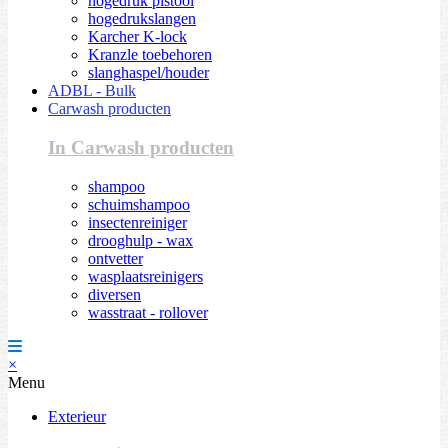
hogedruk pistool
hogedrukslangen
Karcher K-lock
Kranzle toebehoren
slanghaspel/houder
ADBL - Bulk
Carwash producten
In Carwash producten
shampoo
schuimshampoo
insectenreiniger
drooghulp - wax
ontvetter
wasplaatsreinigers
diversen
wasstraat - rollover
×
Menu
Exterieur