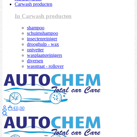
Carwash producten
In Carwash producten
shampoo
schuimshampoo
insectenreiniger
drooghulp - wax
ontvetter
wasplaatsreinigers
diversen
wasstraat - rollover
€0,00
Zoeken