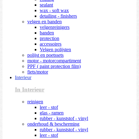
sealant
wax - soft wax
detailing - finishers
velgen en banden
velgenreinigers
banden
protection
accessoires
Velgen polijsten
polijst en poetssets
motor - motorcompartiment
PPF ( paint protection film)
fiets/motor
Interieur
In Interieur
reinigen
leer - stof
glas - ramen
rubber - kunststof - vinyl
onderhoud & bescherming
rubber - kunststof - vinyl
leer - stof