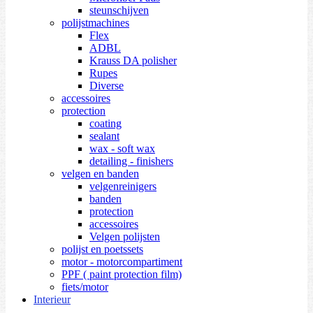
steunschijven
polijstmachines
Flex
ADBL
Krauss DA polisher
Rupes
Diverse
accessoires
protection
coating
sealant
wax - soft wax
detailing - finishers
velgen en banden
velgenreinigers
banden
protection
accessoires
Velgen polijsten
polijst en poetssets
motor - motorcompartiment
PPF ( paint protection film)
fiets/motor
Interieur