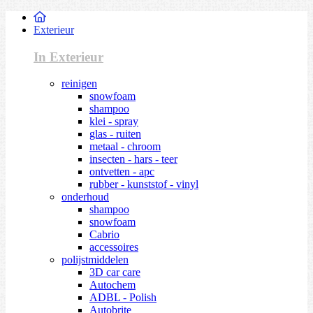
Exterieur
In Exterieur
reinigen
snowfoam
shampoo
klei - spray
glas - ruiten
metaal - chroom
insecten - hars - teer
ontvetten - apc
rubber - kunststof - vinyl
onderhoud
shampoo
snowfoam
Cabrio
accessoires
polijstmiddelen
3D car care
Autochem
ADBL - Polish
Autobrite