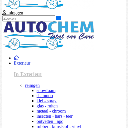
inloggen
Zoeken
Exterieur
In Exterieur
reinigen
snowfoam
shampoo
klei - spray
glas - ruiten
metaal - chroom
insecten - hars - teer
ontvetten - apc
rubber - kunststof - vinyl