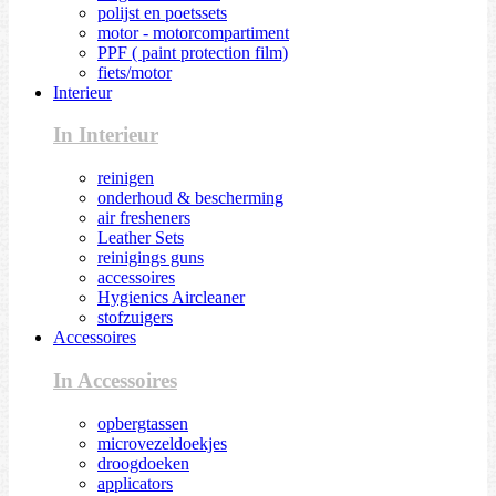
polijst en poetssets
motor - motorcompartiment
PPF ( paint protection film)
fiets/motor
Interieur
In Interieur
reinigen
onderhoud & bescherming
air fresheners
Leather Sets
reinigings guns
accessoires
Hygienics Aircleaner
stofzuigers
Accessoires
In Accessoires
opbergtassen
microvezeldoekjes
droogdoeken
applicators