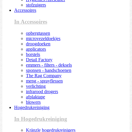
stofzuigers
Accessoires
In Accessoires
opbergtassen
microvezeldoekjes
droogdoeken
applicators
borstels
Detail Factory
emmers - filters - deksels
sponsen - handschoenen
The Rag Company
meng - sprayflessen
verlichting
infrarood drogers
afplaktape
blowers
Hogedrukreiniging
In Hogedrukreiniging
Kränzle hogedrukreinigers