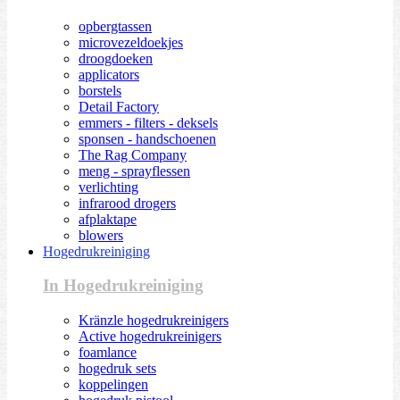
opbergtassen
microvezeldoekjes
droogdoeken
applicators
borstels
Detail Factory
emmers - filters - deksels
sponsen - handschoenen
The Rag Company
meng - sprayflessen
verlichting
infrarood drogers
afplaktape
blowers
Hogedrukreiniging
In Hogedrukreiniging
Kränzle hogedrukreinigers
Active hogedrukreinigers
foamlance
hogedruk sets
koppelingen