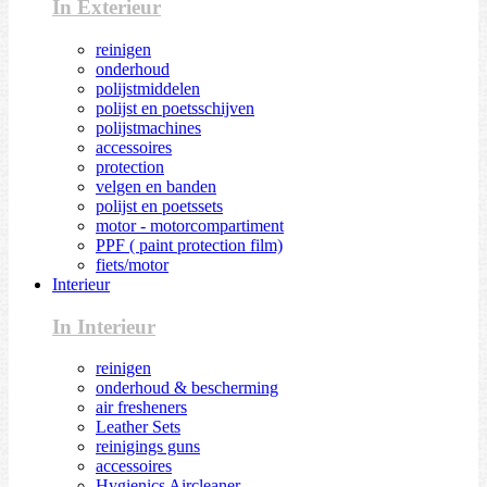
In Exterieur
reinigen
onderhoud
polijstmiddelen
polijst en poetsschijven
polijstmachines
accessoires
protection
velgen en banden
polijst en poetssets
motor - motorcompartiment
PPF ( paint protection film)
fiets/motor
Interieur
In Interieur
reinigen
onderhoud & bescherming
air fresheners
Leather Sets
reinigings guns
accessoires
Hygienics Aircleaner