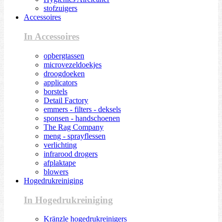
stofzuigers
Accessoires
In Accessoires
opbergtassen
microvezeldoekjes
droogdoeken
applicators
borstels
Detail Factory
emmers - filters - deksels
sponsen - handschoenen
The Rag Company
meng - sprayflessen
verlichting
infrarood drogers
afplaktape
blowers
Hogedrukreiniging
In Hogedrukreiniging
Kränzle hogedrukreinigers