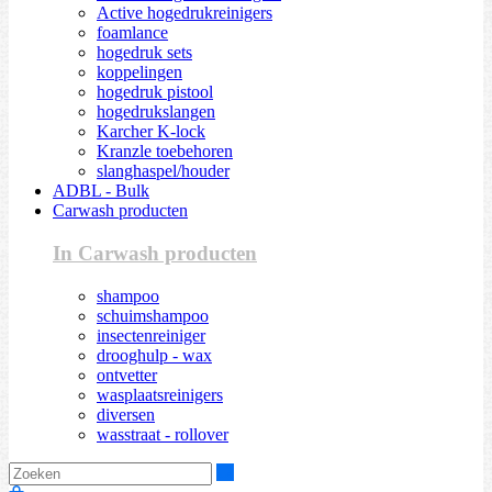
Active hogedrukreinigers
foamlance
hogedruk sets
koppelingen
hogedruk pistool
hogedrukslangen
Karcher K-lock
Kranzle toebehoren
slanghaspel/houder
ADBL - Bulk
Carwash producten
In Carwash producten
shampoo
schuimshampoo
insectenreiniger
drooghulp - wax
ontvetter
wasplaatsreinigers
diversen
wasstraat - rollover
Zoeken