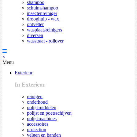
shampoo
schuimshampoo
insectenreiniger
drooghulp - wax
ontvetter
wasplaatsreinigers
diversen
wasstraat - rollover
×
Menu
Exterieur
In Exterieur
reinigen
onderhoud
polijstmiddelen
polijst en poetsschijven
polijstmachines
accessoires
protection
velgen en banden