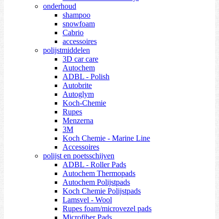
onderhoud
shampoo
snowfoam
Cabrio
accessoires
polijstmiddelen
3D car care
Autochem
ADBL - Polish
Autobrite
Autoglym
Koch-Chemie
Rupes
Menzerna
3M
Koch Chemie - Marine Line
Accessoires
polijst en poetsschijven
ADBL - Roller Pads
Autochem Thermopads
Autochem Polijstpads
Koch Chemie Polijstpads
Lamsvel - Wool
Rupes foam/microvezel pads
Microfiber Pads