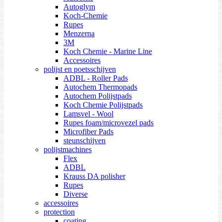
Autoglym
Koch-Chemie
Rupes
Menzerna
3M
Koch Chemie - Marine Line
Accessoires
polijst en poetsschijven
ADBL - Roller Pads
Autochem Thermopads
Autochem Polijstpads
Koch Chemie Polijstpads
Lamsvel - Wool
Rupes foam/microvezel pads
Microfiber Pads
steunschijven
polijstmachines
Flex
ADBL
Krauss DA polisher
Rupes
Diverse
accessoires
protection
coating