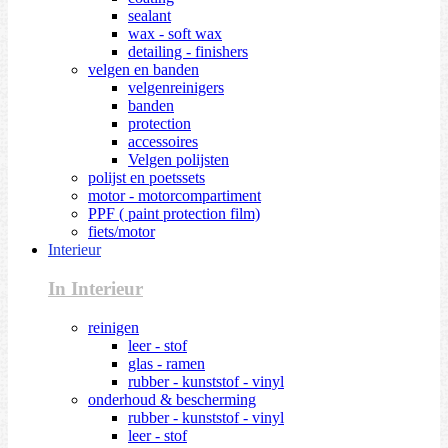
sealant
wax - soft wax
detailing - finishers
velgen en banden
velgenreinigers
banden
protection
accessoires
Velgen polijsten
polijst en poetssets
motor - motorcompartiment
PPF ( paint protection film)
fiets/motor
Interieur
In Interieur
reinigen
leer - stof
glas - ramen
rubber - kunststof - vinyl
onderhoud & bescherming
rubber - kunststof - vinyl
leer - stof