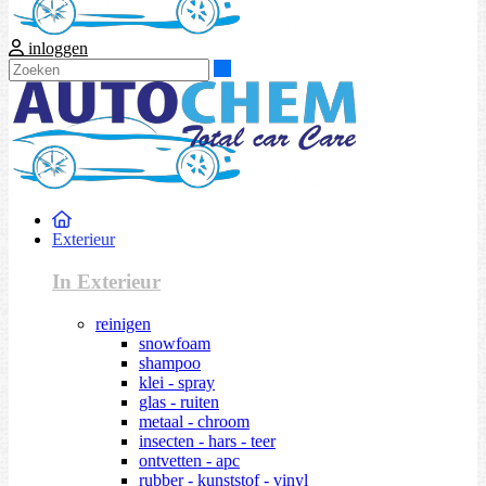
inloggen
Zoeken
Exterieur
In Exterieur
reinigen
snowfoam
shampoo
klei - spray
glas - ruiten
metaal - chroom
insecten - hars - teer
ontvetten - apc
rubber - kunststof - vinyl