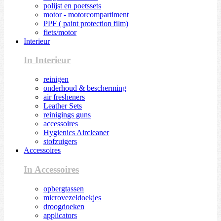
polijst en poetssets
motor - motorcompartiment
PPF ( paint protection film)
fiets/motor
Interieur
In Interieur
reinigen
onderhoud & bescherming
air fresheners
Leather Sets
reinigings guns
accessoires
Hygienics Aircleaner
stofzuigers
Accessoires
In Accessoires
opbergtassen
microvezeldoekjes
droogdoeken
applicators