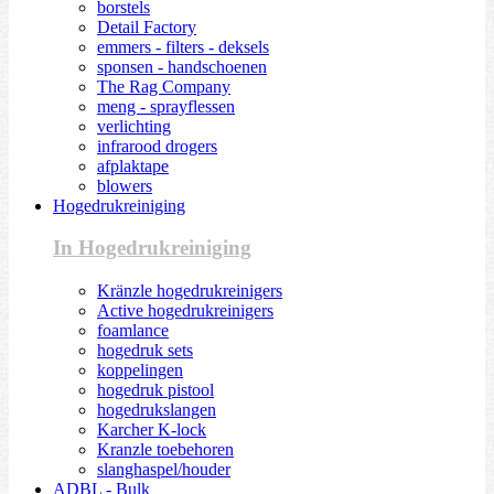
borstels
Detail Factory
emmers - filters - deksels
sponsen - handschoenen
The Rag Company
meng - sprayflessen
verlichting
infrarood drogers
afplaktape
blowers
Hogedrukreiniging
In Hogedrukreiniging
Kränzle hogedrukreinigers
Active hogedrukreinigers
foamlance
hogedruk sets
koppelingen
hogedruk pistool
hogedrukslangen
Karcher K-lock
Kranzle toebehoren
slanghaspel/houder
ADBL - Bulk