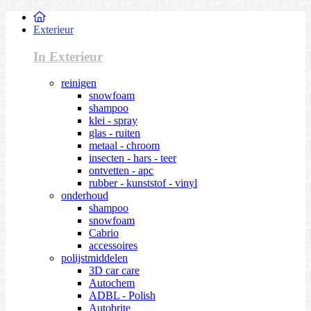
Exterieur
In Exterieur
reinigen
snowfoam
shampoo
klei - spray
glas - ruiten
metaal - chroom
insecten - hars - teer
ontvetten - apc
rubber - kunststof - vinyl
onderhoud
shampoo
snowfoam
Cabrio
accessoires
polijstmiddelen
3D car care
Autochem
ADBL - Polish
Autobrite