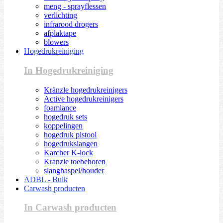
meng - sprayflessen
verlichting
infrarood drogers
afplaktape
blowers
Hogedrukreiniging
In Hogedrukreiniging
Kränzle hogedrukreinigers
Active hogedrukreinigers
foamlance
hogedruk sets
koppelingen
hogedruk pistool
hogedrukslangen
Karcher K-lock
Kranzle toebehoren
slanghaspel/houder
ADBL - Bulk
Carwash producten
In Carwash producten