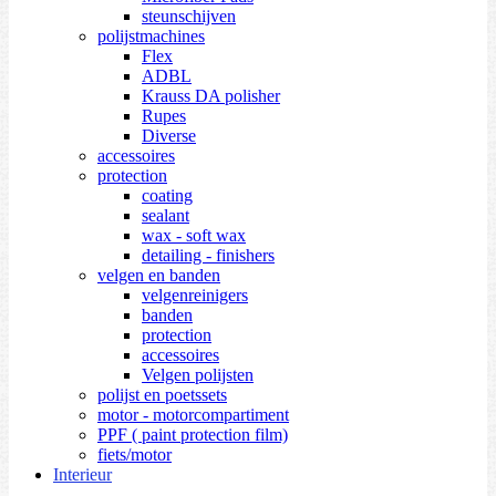
steunschijven
polijstmachines
Flex
ADBL
Krauss DA polisher
Rupes
Diverse
accessoires
protection
coating
sealant
wax - soft wax
detailing - finishers
velgen en banden
velgenreinigers
banden
protection
accessoires
Velgen polijsten
polijst en poetssets
motor - motorcompartiment
PPF ( paint protection film)
fiets/motor
Interieur