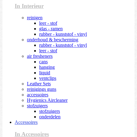
In Interieur
reinigen
leer - stof
glas - ramen
rubber - kunststof - vinyl
onderhoud & bescherming
rubber - kunststof - vinyl
leer - stof
air fresheners
cans
hanging
liquid
ventclips
Leather Sets
reinigings guns
accessoires
Hygienics Aircleaner
stofzuigers
stofzuigers
onderdelen
Accessoires
In Accessoires