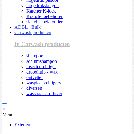
hogedruk pistool
hogedrukslangen
Karcher K-lock
Kranzle toebehoren
slanghaspel/houder
ADBL - Bulk
Carwash producten
In Carwash producten
shampoo
schuimshampoo
insectenreiniger
drooghulp - wax
ontvetter
wasplaatsreinigers
diversen
wasstraat - rollover
×
Menu
Exterieur