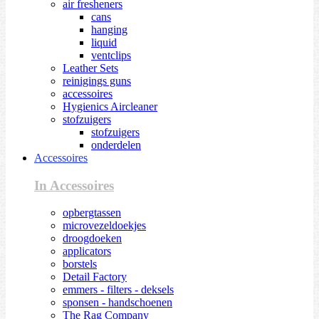
air fresheners
cans
hanging
liquid
ventclips
Leather Sets
reinigings guns
accessoires
Hygienics Aircleaner
stofzuigers
stofzuigers
onderdelen
Accessoires
In Accessoires
opbergtassen
microvezeldoekjes
droogdoeken
applicators
borstels
Detail Factory
emmers - filters - deksels
sponsen - handschoenen
The Rag Company