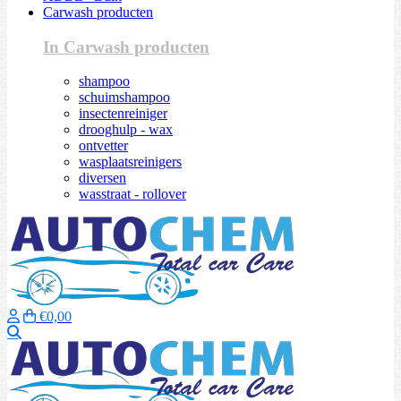
Carwash producten
In Carwash producten
shampoo
schuimshampoo
insectenreiniger
drooghulp - wax
ontvetter
wasplaatsreinigers
diversen
wasstraat - rollover
€0,00
Zoeken