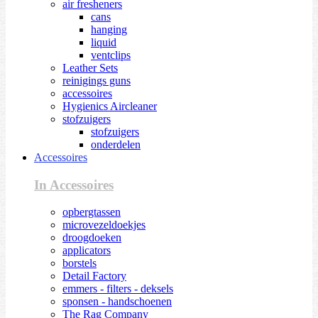
air fresheners
cans
hanging
liquid
ventclips
Leather Sets
reinigings guns
accessoires
Hygienics Aircleaner
stofzuigers
stofzuigers
onderdelen
Accessoires
In Accessoires
opbergtassen
microvezeldoekjes
droogdoeken
applicators
borstels
Detail Factory
emmers - filters - deksels
sponsen - handschoenen
The Rag Company