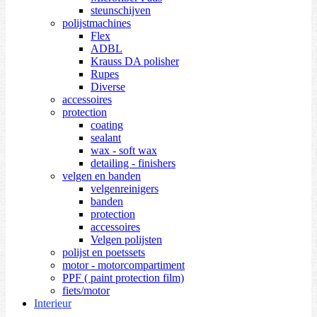
steunschijven
polijstmachines
Flex
ADBL
Krauss DA polisher
Rupes
Diverse
accessoires
protection
coating
sealant
wax - soft wax
detailing - finishers
velgen en banden
velgenreinigers
banden
protection
accessoires
Velgen polijsten
polijst en poetssets
motor - motorcompartiment
PPF ( paint protection film)
fiets/motor
Interieur