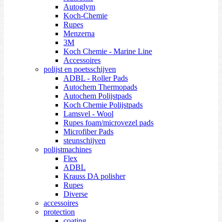
Autoglym
Koch-Chemie
Rupes
Menzerna
3M
Koch Chemie - Marine Line
Accessoires
polijst en poetsschijven
ADBL - Roller Pads
Autochem Thermopads
Autochem Polijstpads
Koch Chemie Polijstpads
Lamsvel - Wool
Rupes foam/microvezel pads
Microfiber Pads
steunschijven
polijstmachines
Flex
ADBL
Krauss DA polisher
Rupes
Diverse
accessoires
protection
coating