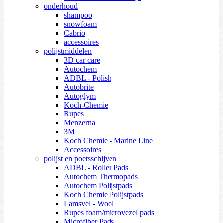
onderhoud
shampoo
snowfoam
Cabrio
accessoires
polijstmiddelen
3D car care
Autochem
ADBL - Polish
Autobrite
Autoglym
Koch-Chemie
Rupes
Menzerna
3M
Koch Chemie - Marine Line
Accessoires
polijst en poetsschijven
ADBL - Roller Pads
Autochem Thermopads
Autochem Polijstpads
Koch Chemie Polijstpads
Lamsvel - Wool
Rupes foam/microvezel pads
Microfiber Pads