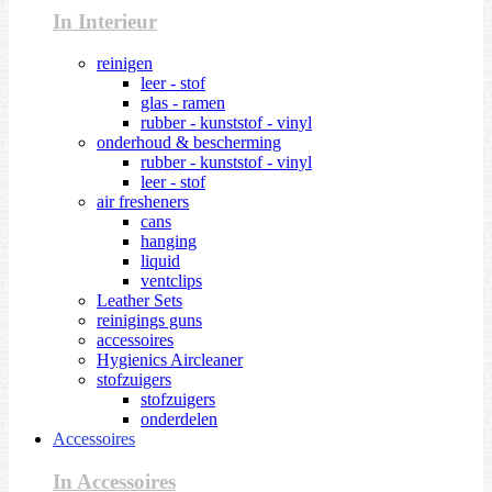
In Interieur
reinigen
leer - stof
glas - ramen
rubber - kunststof - vinyl
onderhoud & bescherming
rubber - kunststof - vinyl
leer - stof
air fresheners
cans
hanging
liquid
ventclips
Leather Sets
reinigings guns
accessoires
Hygienics Aircleaner
stofzuigers
stofzuigers
onderdelen
Accessoires
In Accessoires