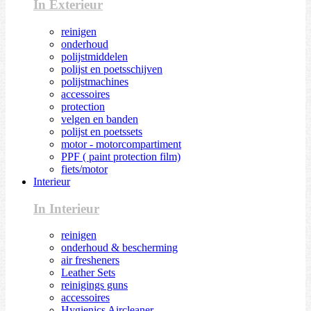
In Exterieur
reinigen
onderhoud
polijstmiddelen
polijst en poetsschijven
polijstmachines
accessoires
protection
velgen en banden
polijst en poetssets
motor - motorcompartiment
PPF ( paint protection film)
fiets/motor
Interieur
In Interieur
reinigen
onderhoud & bescherming
air fresheners
Leather Sets
reinigings guns
accessoires
Hygienics Aircleaner