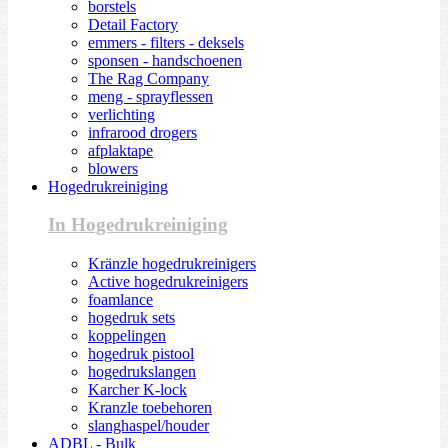
borstels
Detail Factory
emmers - filters - deksels
sponsen - handschoenen
The Rag Company
meng - sprayflessen
verlichting
infrarood drogers
afplaktape
blowers
Hogedrukreiniging
In Hogedrukreiniging
Kränzle hogedrukreinigers
Active hogedrukreinigers
foamlance
hogedruk sets
koppelingen
hogedruk pistool
hogedrukslangen
Karcher K-lock
Kranzle toebehoren
slanghaspel/houder
ADBL - Bulk