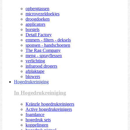
opbergtassen
microvezeldoekjes
droogdoeken
applicators
borstels
Detail Factory
emmers - filters - deksels
sponsen - handschoenen
The Rag Company
meng - sprayflessen
verlichting
infrarood drogers
afplaktape
blowers
Hogedrukreiniging
In Hogedrukreiniging
Kränzle hogedrukreinigers
Active hogedrukreinigers
foamlance
hogedruk sets
koppelingen