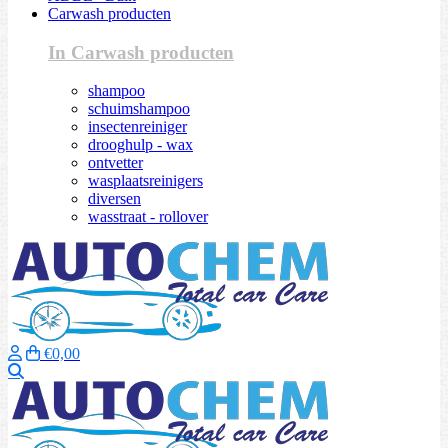
Carwash producten
In Carwash producten
shampoo
schuimshampoo
insectenreiniger
drooghulp - wax
ontvetter
wasplaatsreinigers
diversen
wasstraat - rollover
€0,00
Zoeken