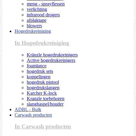
meng - sprayflessen
verlichting
infrarood drogers
afplaktape
blowers
Hogedrukreiniging
In Hogedrukreiniging
Kränzle hogedrukreinigers
Active hogedrukreinigers
foamlance
hogedruk sets
koppelingen
hogedruk pistool
hogedrukslangen
Karcher K-lock
Kranzle toebehoren
slanghaspel/houder
ADBL - Bulk
Carwash producten
In Carwash producten