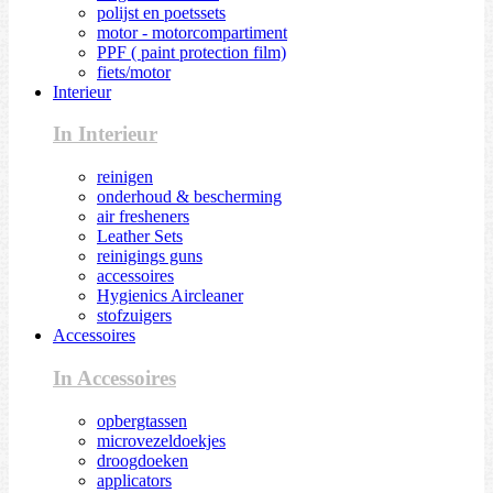
polijst en poetssets
motor - motorcompartiment
PPF ( paint protection film)
fiets/motor
Interieur
In Interieur
reinigen
onderhoud & bescherming
air fresheners
Leather Sets
reinigings guns
accessoires
Hygienics Aircleaner
stofzuigers
Accessoires
In Accessoires
opbergtassen
microvezeldoekjes
droogdoeken
applicators