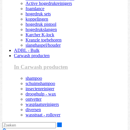
Active hogedrukreinigers
foamlance
hogedruk sets
koppelingen
hogedruk pistool
hogedrukslangen
Karcher K-lock
Kranzle toebehoren
slanghaspel/houder
ADBL - Bulk
Carwash producten
In Carwash producten
shampoo
schuimshampoo
insectenreiniger
drooghulp - wax
ontvetter
wasplaatsreinigers
diversen
wasstraat - rollover
Zoeken