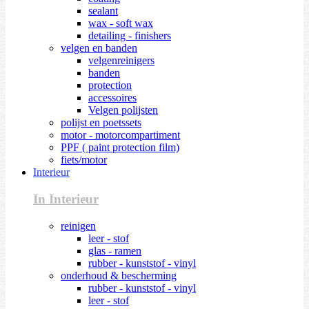
sealant
wax - soft wax
detailing - finishers
velgen en banden
velgenreinigers
banden
protection
accessoires
Velgen polijsten
polijst en poetssets
motor - motorcompartiment
PPF ( paint protection film)
fiets/motor
Interieur
In Interieur
reinigen
leer - stof
glas - ramen
rubber - kunststof - vinyl
onderhoud & bescherming
rubber - kunststof - vinyl
leer - stof