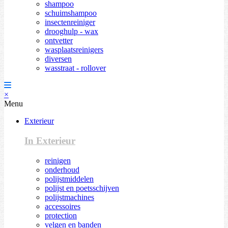
shampoo
schuimshampoo
insectenreiniger
drooghulp - wax
ontvetter
wasplaatsreinigers
diversen
wasstraat - rollover
×
Menu
Exterieur
In Exterieur
reinigen
onderhoud
polijstmiddelen
polijst en poetsschijven
polijstmachines
accessoires
protection
velgen en banden