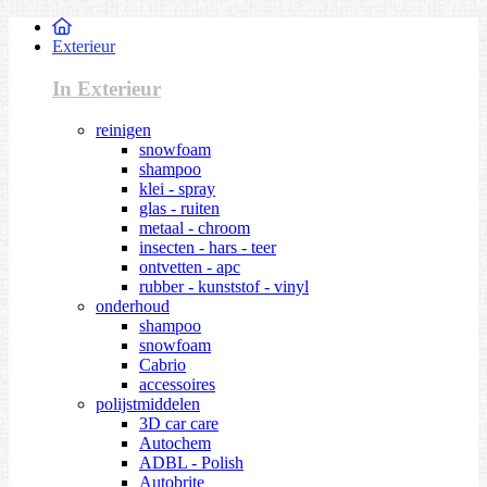
Exterieur
In Exterieur
reinigen
snowfoam
shampoo
klei - spray
glas - ruiten
metaal - chroom
insecten - hars - teer
ontvetten - apc
rubber - kunststof - vinyl
onderhoud
shampoo
snowfoam
Cabrio
accessoires
polijstmiddelen
3D car care
Autochem
ADBL - Polish
Autobrite