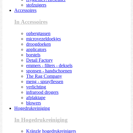
stofzuigers
Accessoires
In Accessoires
opbergtassen
microvezeldoekjes
droogdoeken
applicators
borstels
Detail Factory
emmers - filters - deksels
sponsen - handschoenen
The Rag Company
meng - sprayflessen
verlichting
infrarood drogers
afplaktape
blowers
Hogedrukreiniging
In Hogedrukreiniging
Kränzle hogedrukreinigers