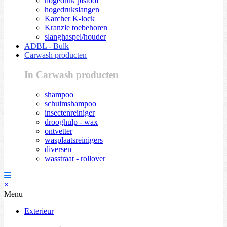
hogedruk pistool
hogedrukslangen
Karcher K-lock
Kranzle toebehoren
slanghaspel/houder
ADBL - Bulk
Carwash producten
In Carwash producten
shampoo
schuimshampoo
insectenreiniger
drooghulp - wax
ontvetter
wasplaatsreinigers
diversen
wasstraat - rollover
×
Menu
Exterieur