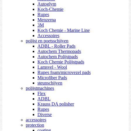
Autoglym
Koch-Chemie
Rupes
Menzerna
3M
Koch Chemie - Marine Line
Accessoires
polijst en poetsschijven
ADBL - Roller Pads
Autochem Thermopads
Autochem Polijstpads
Koch Chemie Polijstpads
Lamsvel - Wool
Rupes foam/microvezel pads
Microfiber Pads
steunschijven
polijstmachines
Flex
ADBL
Krauss DA polisher
Rupes
Diverse
accessoires
protection
coating