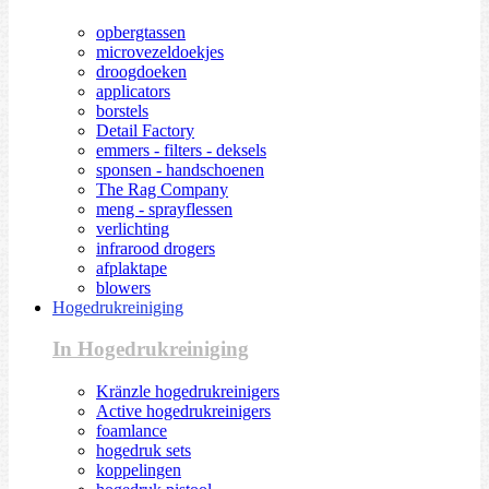
opbergtassen
microvezeldoekjes
droogdoeken
applicators
borstels
Detail Factory
emmers - filters - deksels
sponsen - handschoenen
The Rag Company
meng - sprayflessen
verlichting
infrarood drogers
afplaktape
blowers
Hogedrukreiniging
In Hogedrukreiniging
Kränzle hogedrukreinigers
Active hogedrukreinigers
foamlance
hogedruk sets
koppelingen