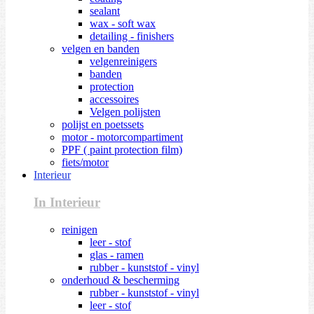
sealant
wax - soft wax
detailing - finishers
velgen en banden
velgenreinigers
banden
protection
accessoires
Velgen polijsten
polijst en poetssets
motor - motorcompartiment
PPF ( paint protection film)
fiets/motor
Interieur
In Interieur
reinigen
leer - stof
glas - ramen
rubber - kunststof - vinyl
onderhoud & bescherming
rubber - kunststof - vinyl
leer - stof