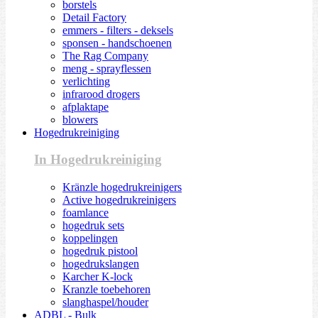
borstels
Detail Factory
emmers - filters - deksels
sponsen - handschoenen
The Rag Company
meng - sprayflessen
verlichting
infrarood drogers
afplaktape
blowers
Hogedrukreiniging
In Hogedrukreiniging
Kränzle hogedrukreinigers
Active hogedrukreinigers
foamlance
hogedruk sets
koppelingen
hogedruk pistool
hogedrukslangen
Karcher K-lock
Kranzle toebehoren
slanghaspel/houder
ADBL - Bulk