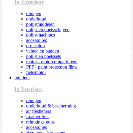
In Exterieur
reinigen
onderhoud
polijstmiddelen
polijst en poetsschijven
polijstmachines
accessoires
protection
velgen en banden
polijst en poetssets
motor - motorcompartiment
PPF ( paint protection film)
fiets/motor
Interieur
In Interieur
reinigen
onderhoud & bescherming
air fresheners
Leather Sets
reinigings guns
accessoires
Hygienics Aircleaner