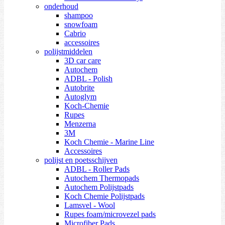
onderhoud
shampoo
snowfoam
Cabrio
accessoires
polijstmiddelen
3D car care
Autochem
ADBL - Polish
Autobrite
Autoglym
Koch-Chemie
Rupes
Menzerna
3M
Koch Chemie - Marine Line
Accessoires
polijst en poetsschijven
ADBL - Roller Pads
Autochem Thermopads
Autochem Polijstpads
Koch Chemie Polijstpads
Lamsvel - Wool
Rupes foam/microvezel pads
Microfiber Pads