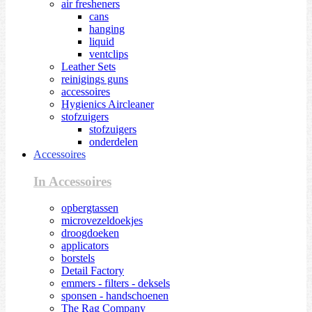
air fresheners
cans
hanging
liquid
ventclips
Leather Sets
reinigings guns
accessoires
Hygienics Aircleaner
stofzuigers
stofzuigers
onderdelen
Accessoires
In Accessoires
opbergtassen
microvezeldoekjes
droogdoeken
applicators
borstels
Detail Factory
emmers - filters - deksels
sponsen - handschoenen
The Rag Company