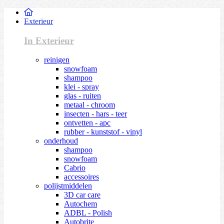
Exterieur
In Exterieur
reinigen
snowfoam
shampoo
klei - spray
glas - ruiten
metaal - chroom
insecten - hars - teer
ontvetten - apc
rubber - kunststof - vinyl
onderhoud
shampoo
snowfoam
Cabrio
accessoires
polijstmiddelen
3D car care
Autochem
ADBL - Polish
Autobrite