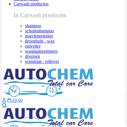
Carwash producten
In Carwash producten
shampoo
schuimshampoo
insectenreiniger
drooghulp - wax
ontvetter
wasplaatsreinigers
diversen
wasstraat - rollover
€0,00
Zoeken