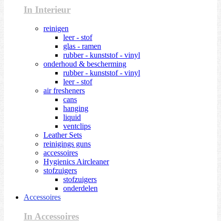
In Interieur
reinigen
leer - stof
glas - ramen
rubber - kunststof - vinyl
onderhoud & bescherming
rubber - kunststof - vinyl
leer - stof
air fresheners
cans
hanging
liquid
ventclips
Leather Sets
reinigings guns
accessoires
Hygienics Aircleaner
stofzuigers
stofzuigers
onderdelen
Accessoires
In Accessoires