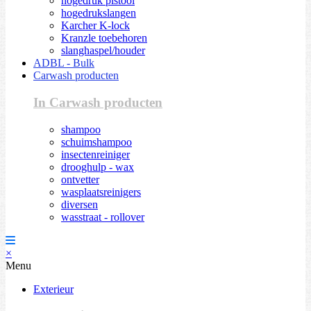
hogedruk pistool
hogedrukslangen
Karcher K-lock
Kranzle toebehoren
slanghaspel/houder
ADBL - Bulk
Carwash producten
In Carwash producten
shampoo
schuimshampoo
insectenreiniger
drooghulp - wax
ontvetter
wasplaatsreinigers
diversen
wasstraat - rollover
×
Menu
Exterieur