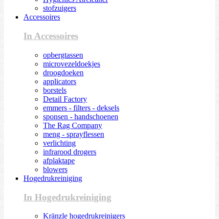
stofzuigers
Accessoires
In Accessoires
opbergtassen
microvezeldoekjes
droogdoeken
applicators
borstels
Detail Factory
emmers - filters - deksels
sponsen - handschoenen
The Rag Company
meng - sprayflessen
verlichting
infrarood drogers
afplaktape
blowers
Hogedrukreiniging
In Hogedrukreiniging
Kränzle hogedrukreinigers