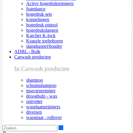
Active hogedrukreinigers
foamlance
hogedruk sets
koppelingen
hogedruk pistool
hogedrukslangen
Karcher K-lock
Kranzle toebehoren
slanghaspel/houder
ADBL - Bulk
Carwash producten
In Carwash producten
shampoo
schuimshampoo
insectenreiniger
drooghulp - wax
ontvetter
wasplaatsreinigers
diversen
wasstraat - rollover
Zoeken