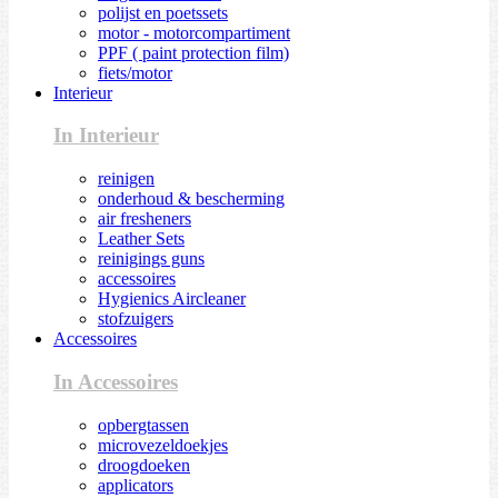
polijst en poetssets
motor - motorcompartiment
PPF ( paint protection film)
fiets/motor
Interieur
In Interieur
reinigen
onderhoud & bescherming
air fresheners
Leather Sets
reinigings guns
accessoires
Hygienics Aircleaner
stofzuigers
Accessoires
In Accessoires
opbergtassen
microvezeldoekjes
droogdoeken
applicators