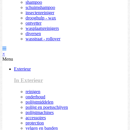
shampoo
schuimshampoo
insectenreiniger
drooghulp - wax
ontvetter
wasplaatsreinigers
diversen
wasstraat - rollover
×
Menu
Exterieur
In Exterieur
reinigen
onderhoud
polijstmiddelen
polijst en poetsschijven
polijstmachines
accessoires
protection
velgen en banden