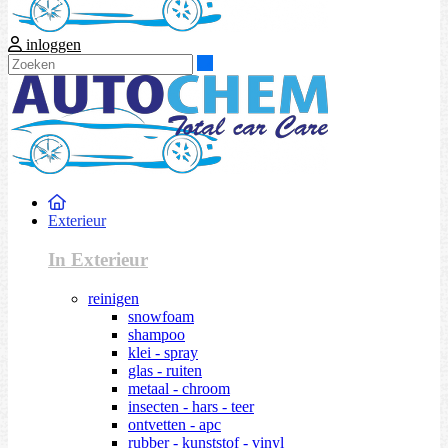
inloggen
Zoeken
Exterieur
In Exterieur
reinigen
snowfoam
shampoo
klei - spray
glas - ruiten
metaal - chroom
insecten - hars - teer
ontvetten - apc
rubber - kunststof - vinyl