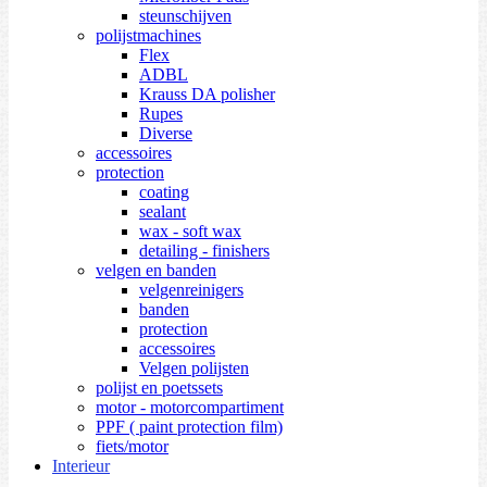
steunschijven
polijstmachines
Flex
ADBL
Krauss DA polisher
Rupes
Diverse
accessoires
protection
coating
sealant
wax - soft wax
detailing - finishers
velgen en banden
velgenreinigers
banden
protection
accessoires
Velgen polijsten
polijst en poetssets
motor - motorcompartiment
PPF ( paint protection film)
fiets/motor
Interieur