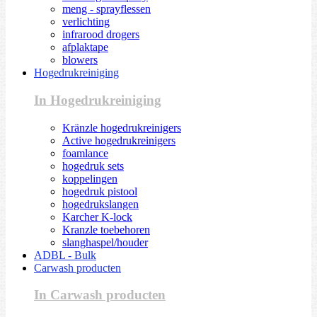
meng - sprayflessen
verlichting
infrarood drogers
afplaktape
blowers
Hogedrukreiniging
In Hogedrukreiniging
Kränzle hogedrukreinigers
Active hogedrukreinigers
foamlance
hogedruk sets
koppelingen
hogedruk pistool
hogedrukslangen
Karcher K-lock
Kranzle toebehoren
slanghaspel/houder
ADBL - Bulk
Carwash producten
In Carwash producten