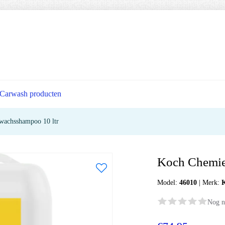
Carwash producten
achsshampoo 10 ltr
Koch Chemie
Model:
46010
|
Merk:
Nog n