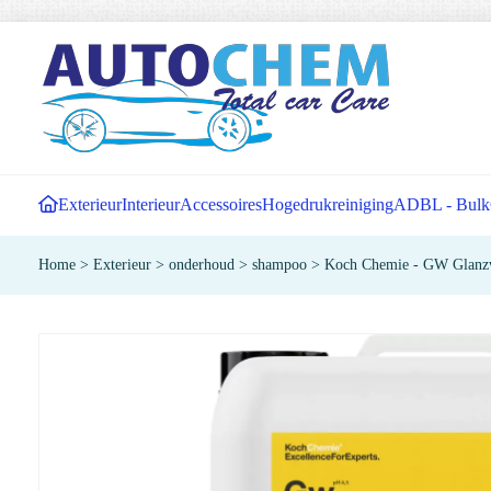
Exterieur
Interieur
Accessoires
Hogedrukreiniging
ADBL - Bulk
Home
>
Exterieur
>
onderhoud
>
shampoo
>
Koch Chemie - GW Glanzw