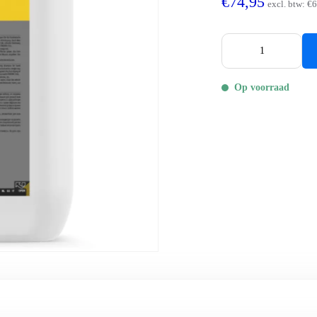
€74,95
excl. btw:
€6
Op voorraad