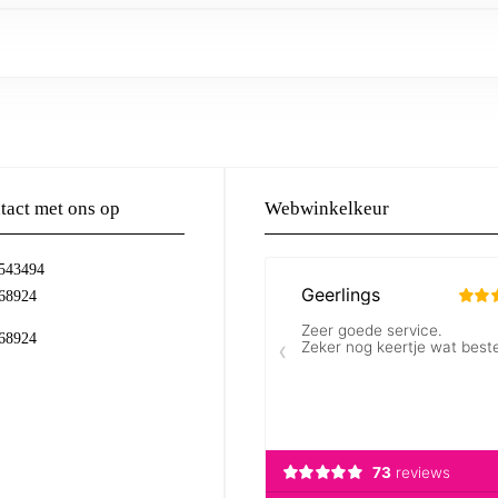
act met ons op
Webwinkelkeur
-543494
68924
68924