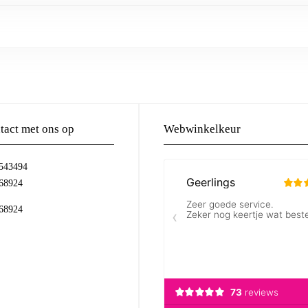
act met ons op
Webwinkelkeur
-543494
68924
68924