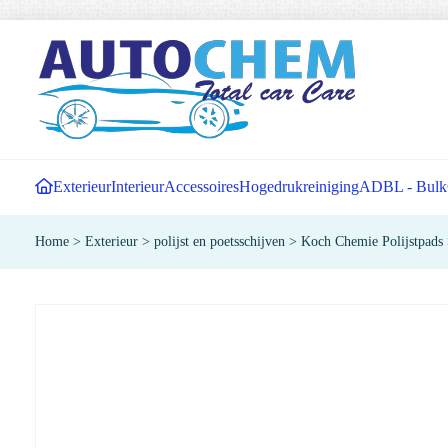
Exterieur
Interieur
Accessoires
Hogedrukreiniging
ADBL - Bulk
Home
>
Exterieur
>
polijst en poetsschijven
>
Koch Chemie Polijstpads