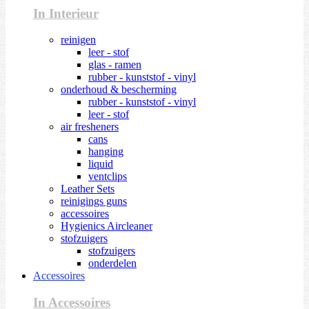
In Interieur
reinigen
leer - stof
glas - ramen
rubber - kunststof - vinyl
onderhoud & bescherming
rubber - kunststof - vinyl
leer - stof
air fresheners
cans
hanging
liquid
ventclips
Leather Sets
reinigings guns
accessoires
Hygienics Aircleaner
stofzuigers
stofzuigers
onderdelen
Accessoires
In Accessoires