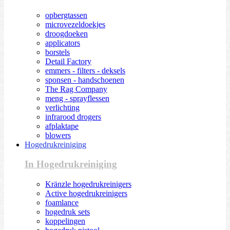
opbergtassen
microvezeldoekjes
droogdoeken
applicators
borstels
Detail Factory
emmers - filters - deksels
sponsen - handschoenen
The Rag Company
meng - sprayflessen
verlichting
infrarood drogers
afplaktape
blowers
Hogedrukreiniging
In Hogedrukreiniging
Kränzle hogedrukreinigers
Active hogedrukreinigers
foamlance
hogedruk sets
koppelingen