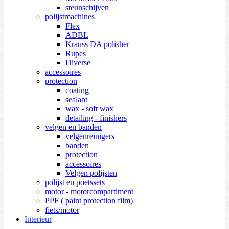
steunschijven
polijstmachines
Flex
ADBL
Krauss DA polisher
Rupes
Diverse
accessoires
protection
coating
sealant
wax - soft wax
detailing - finishers
velgen en banden
velgenreinigers
banden
protection
accessoires
Velgen polijsten
polijst en poetssets
motor - motorcompartiment
PPF ( paint protection film)
fiets/motor
Interieur