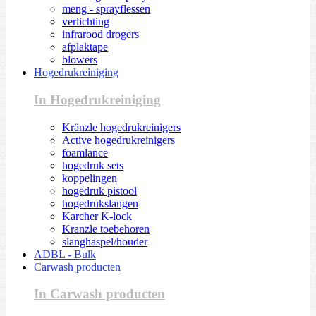
meng - sprayflessen
verlichting
infrarood drogers
afplaktape
blowers
Hogedrukreiniging
In Hogedrukreiniging
Kränzle hogedrukreinigers
Active hogedrukreinigers
foamlance
hogedruk sets
koppelingen
hogedruk pistool
hogedrukslangen
Karcher K-lock
Kranzle toebehoren
slanghaspel/houder
ADBL - Bulk
Carwash producten
In Carwash producten