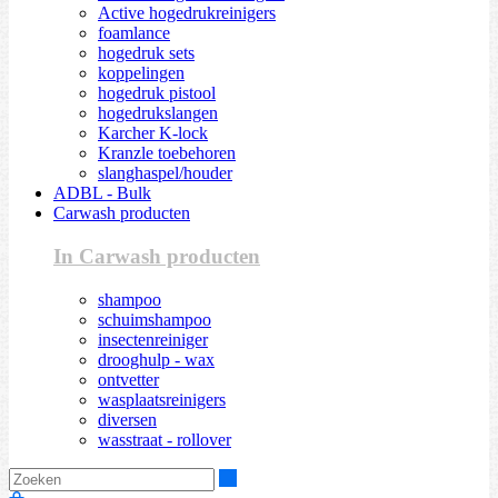
Active hogedrukreinigers
foamlance
hogedruk sets
koppelingen
hogedruk pistool
hogedrukslangen
Karcher K-lock
Kranzle toebehoren
slanghaspel/houder
ADBL - Bulk
Carwash producten
In Carwash producten
shampoo
schuimshampoo
insectenreiniger
drooghulp - wax
ontvetter
wasplaatsreinigers
diversen
wasstraat - rollover
Zoeken