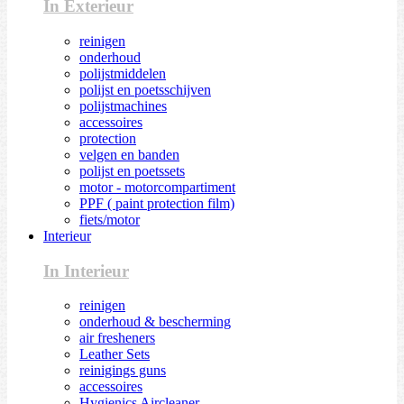
In Exterieur
reinigen
onderhoud
polijstmiddelen
polijst en poetsschijven
polijstmachines
accessoires
protection
velgen en banden
polijst en poetssets
motor - motorcompartiment
PPF ( paint protection film)
fiets/motor
Interieur
In Interieur
reinigen
onderhoud & bescherming
air fresheners
Leather Sets
reinigings guns
accessoires
Hygienics Aircleaner