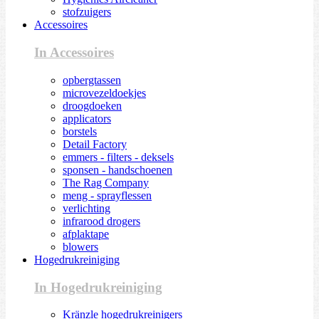
stofzuigers
Accessoires
In Accessoires
opbergtassen
microvezeldoekjes
droogdoeken
applicators
borstels
Detail Factory
emmers - filters - deksels
sponsen - handschoenen
The Rag Company
meng - sprayflessen
verlichting
infrarood drogers
afplaktape
blowers
Hogedrukreiniging
In Hogedrukreiniging
Kränzle hogedrukreinigers