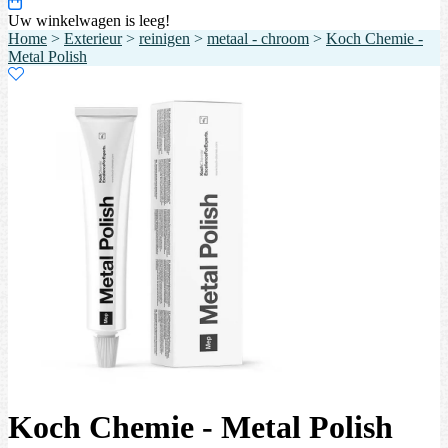
Uw winkelwagen is leeg!
Home
>
Exterieur
>
reinigen
>
metaal - chroom
>
Koch Chemie -
Metal Polish
Koch Chemie - Metal Polish