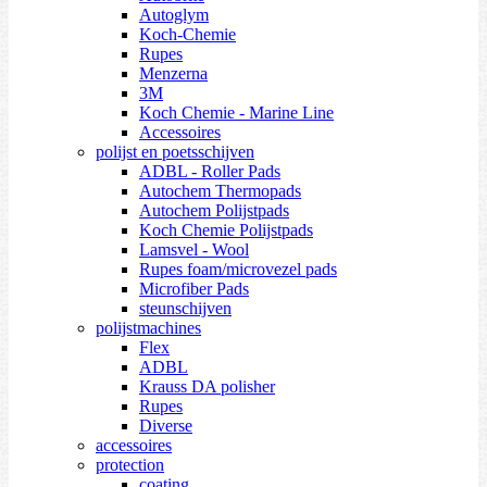
Autoglym
Koch-Chemie
Rupes
Menzerna
3M
Koch Chemie - Marine Line
Accessoires
polijst en poetsschijven
ADBL - Roller Pads
Autochem Thermopads
Autochem Polijstpads
Koch Chemie Polijstpads
Lamsvel - Wool
Rupes foam/microvezel pads
Microfiber Pads
steunschijven
polijstmachines
Flex
ADBL
Krauss DA polisher
Rupes
Diverse
accessoires
protection
coating