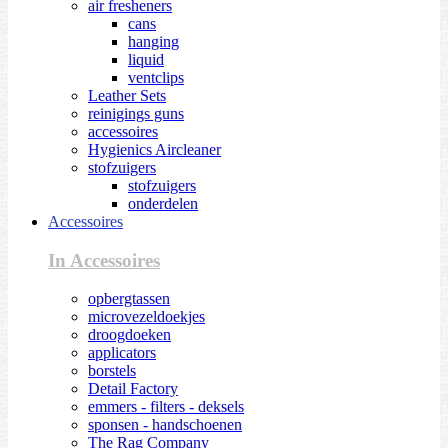
air fresheners
cans
hanging
liquid
ventclips
Leather Sets
reinigings guns
accessoires
Hygienics Aircleaner
stofzuigers
stofzuigers
onderdelen
Accessoires
In Accessoires
opbergtassen
microvezeldoekjes
droogdoeken
applicators
borstels
Detail Factory
emmers - filters - deksels
sponsen - handschoenen
The Rag Company