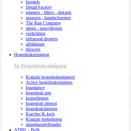
borstels
Detail Factory
emmers - filters - deksels
sponsen - handschoenen
The Rag Company
meng - sprayflessen
verlichting
infrarood drogers
afplaktape
blowers
Hogedrukreiniging
In Hogedrukreiniging
Kränzle hogedrukreinigers
Active hogedrukreinigers
foamlance
hogedruk sets
koppelingen
hogedruk pistool
hogedrukslangen
Karcher K-lock
Kranzle toebehoren
slanghaspel/houder
ADBL - Bulk