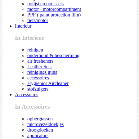
polijst en poetssets
motor - motorcompartiment
PPF ( paint protection film)
fiets/motor
Interieur
In Interieur
reinigen
onderhoud & bescherming
air fresheners
Leather Sets
reinigings guns
accessoires
Hygienics Aircleaner
stofzuigers
Accessoires
In Accessoires
opbergtassen
microvezeldoekjes
droogdoeken
applicators