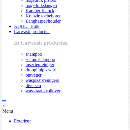
hogedruk pistool
hogedrukslangen
Karcher K-lock
Kranzle toebehoren
slanghaspel/houder
ADBL - Bulk
Carwash producten
In Carwash producten
shampoo
schuimshampoo
insectenreiniger
drooghulp - wax
ontvetter
wasplaatsreinigers
diversen
wasstraat - rollover
×
Menu
Exterieur