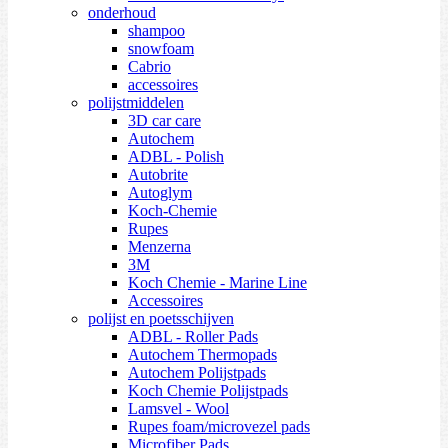
onderhoud
shampoo
snowfoam
Cabrio
accessoires
polijstmiddelen
3D car care
Autochem
ADBL - Polish
Autobrite
Autoglym
Koch-Chemie
Rupes
Menzerna
3M
Koch Chemie - Marine Line
Accessoires
polijst en poetsschijven
ADBL - Roller Pads
Autochem Thermopads
Autochem Polijstpads
Koch Chemie Polijstpads
Lamsvel - Wool
Rupes foam/microvezel pads
Microfiber Pads