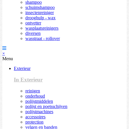
shampoo
schuimshampoo
insectenreiniger
drooghulp - wax
ontvetter
wasplaatsreinigers
diversen
wasstraat - rollover
×
Menu
Exterieur
In Exterieur
reinigen
onderhoud
polijstmiddelen
polijst en poetsschijven
polijstmachines
accessoires
protection
velgen en banden