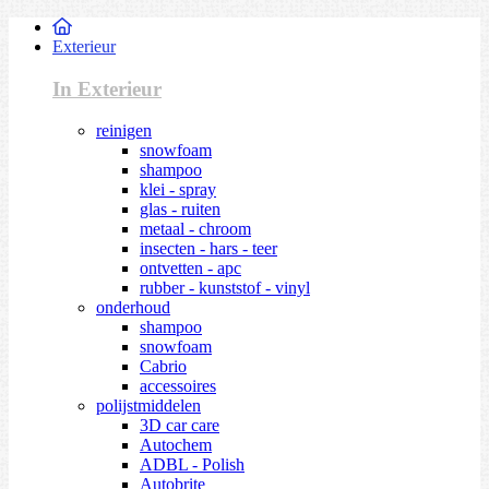
Exterieur
In Exterieur
reinigen
snowfoam
shampoo
klei - spray
glas - ruiten
metaal - chroom
insecten - hars - teer
ontvetten - apc
rubber - kunststof - vinyl
onderhoud
shampoo
snowfoam
Cabrio
accessoires
polijstmiddelen
3D car care
Autochem
ADBL - Polish
Autobrite