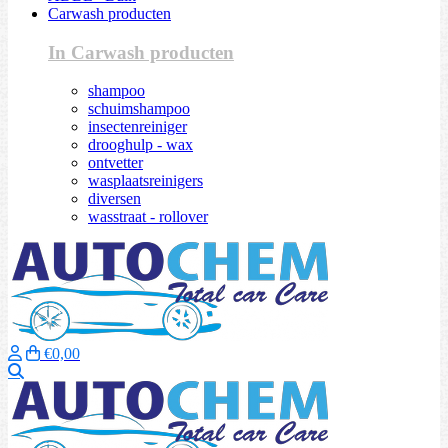
Carwash producten
In Carwash producten
shampoo
schuimshampoo
insectenreiniger
drooghulp - wax
ontvetter
wasplaatsreinigers
diversen
wasstraat - rollover
€0,00
Zoeken