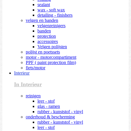
sealant
wax - soft wax
detailing - finishers
velgen en banden
velgenreinigers
banden
protection
accessoires
Velgen polijsten
polijst en poetssets
motor - motorcompartiment
PPF ( paint protection film)
fiets/motor
Interieur
In Interieur
reinigen
leer - stof
glas - ramen
rubber - kunststof - vinyl
onderhoud & bescherming
rubber - kunststof - vinyl
leer - stof