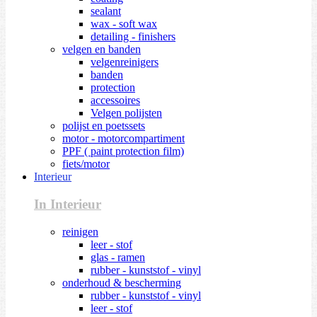
sealant
wax - soft wax
detailing - finishers
velgen en banden
velgenreinigers
banden
protection
accessoires
Velgen polijsten
polijst en poetssets
motor - motorcompartiment
PPF ( paint protection film)
fiets/motor
Interieur
In Interieur
reinigen
leer - stof
glas - ramen
rubber - kunststof - vinyl
onderhoud & bescherming
rubber - kunststof - vinyl
leer - stof