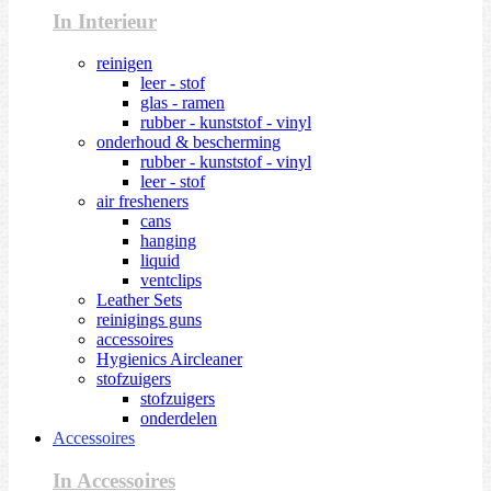
In Interieur
reinigen
leer - stof
glas - ramen
rubber - kunststof - vinyl
onderhoud & bescherming
rubber - kunststof - vinyl
leer - stof
air fresheners
cans
hanging
liquid
ventclips
Leather Sets
reinigings guns
accessoires
Hygienics Aircleaner
stofzuigers
stofzuigers
onderdelen
Accessoires
In Accessoires