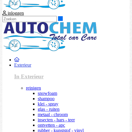
inloggen
Zoeken
Exterieur
In Exterieur
reinigen
snowfoam
shampoo
klei - spray
glas - ruiten
metaal - chroom
insecten - hars - teer
ontvetten - apc
rubber - kunststof - vinyl