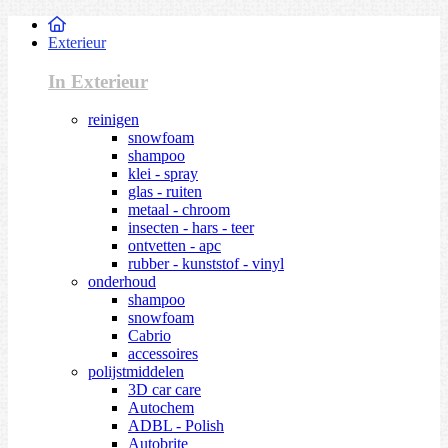
Exterieur
In Exterieur
reinigen
snowfoam
shampoo
klei - spray
glas - ruiten
metaal - chroom
insecten - hars - teer
ontvetten - apc
rubber - kunststof - vinyl
onderhoud
shampoo
snowfoam
Cabrio
accessoires
polijstmiddelen
3D car care
Autochem
ADBL - Polish
Autobrite