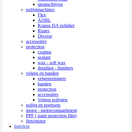
steunschijven
polijstmachines
Flex
ADBL
Krauss DA polisher
Rupes
Diverse
accessoires
protection
coating
sealant
wax - soft wax
detailing - finishers
velgen en banden
velgenreinigers
banden
protection
accessoires
Velgen polijsten
polijst en poetssets
motor - motorcompartiment
PPF ( paint protection film)
fiets/motor
Interieur