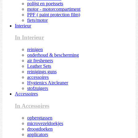
polijst en poetssets
motor - motorcompartiment
PPF ( paint protection film)
fiets/motor
Interieur
In Interieur
reinigen
onderhoud & bescherming
air fresheners
Leather Sets
reinigings guns
accessoires
Hygienics Aircleaner
stofzuigers
Accessoires
In Accessoires
opbergtassen
microvezeldoekjes
droogdoeken
applicators