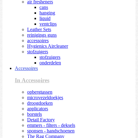
air fresheners
cans
hanging
liquid
ventclips
Leather Sets
reinigings guns
accessoires
Hygienics Aircleaner
stofzuigers
stofzuigers
onderdelen
Accessoires
In Accessoires
opbergtassen
microvezeldoekjes
droogdoeken
applicators
borstels
Detail Factory
emmers - filters - deksels
sponsen - handschoenen
The Rag Company