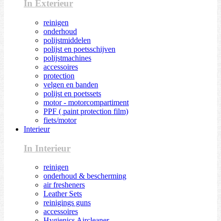
In Exterieur
reinigen
onderhoud
polijstmiddelen
polijst en poetsschijven
polijstmachines
accessoires
protection
velgen en banden
polijst en poetssets
motor - motorcompartiment
PPF ( paint protection film)
fiets/motor
Interieur
In Interieur
reinigen
onderhoud & bescherming
air fresheners
Leather Sets
reinigings guns
accessoires
Hygienics Aircleaner