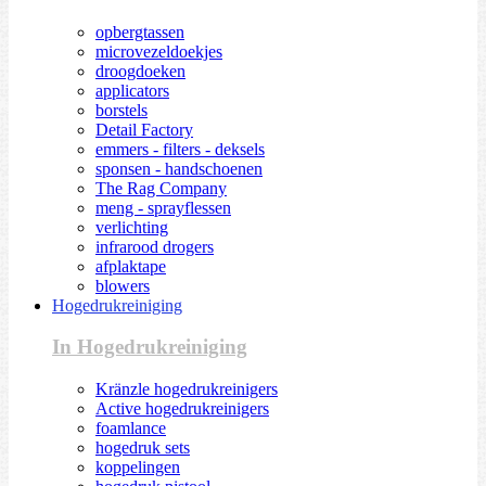
opbergtassen
microvezeldoekjes
droogdoeken
applicators
borstels
Detail Factory
emmers - filters - deksels
sponsen - handschoenen
The Rag Company
meng - sprayflessen
verlichting
infrarood drogers
afplaktape
blowers
Hogedrukreiniging
In Hogedrukreiniging
Kränzle hogedrukreinigers
Active hogedrukreinigers
foamlance
hogedruk sets
koppelingen