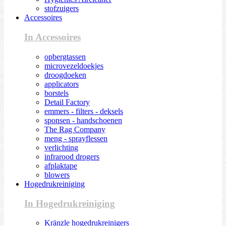
stofzuigers
Accessoires
In Accessoires
opbergtassen
microvezeldoekjes
droogdoeken
applicators
borstels
Detail Factory
emmers - filters - deksels
sponsen - handschoenen
The Rag Company
meng - sprayflessen
verlichting
infrarood drogers
afplaktape
blowers
Hogedrukreiniging
In Hogedrukreiniging
Kränzle hogedrukreinigers