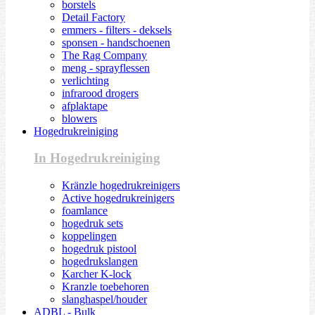
borstels
Detail Factory
emmers - filters - deksels
sponsen - handschoenen
The Rag Company
meng - sprayflessen
verlichting
infrarood drogers
afplaktape
blowers
Hogedrukreiniging
In Hogedrukreiniging
Kränzle hogedrukreinigers
Active hogedrukreinigers
foamlance
hogedruk sets
koppelingen
hogedruk pistool
hogedrukslangen
Karcher K-lock
Kranzle toebehoren
slanghaspel/houder
ADBL - Bulk