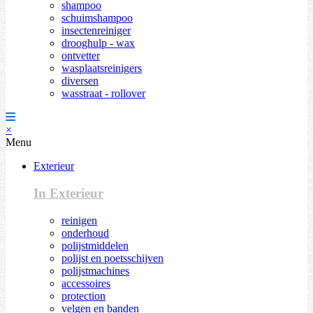
shampoo
schuimshampoo
insectenreiniger
drooghulp - wax
ontvetter
wasplaatsreinigers
diversen
wasstraat - rollover
×
Menu
Exterieur
In Exterieur
reinigen
onderhoud
polijstmiddelen
polijst en poetsschijven
polijstmachines
accessoires
protection
velgen en banden