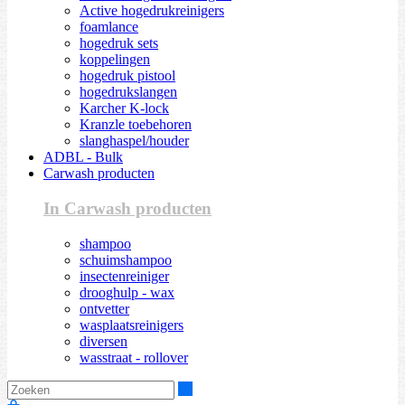
Active hogedrukreinigers
foamlance
hogedruk sets
koppelingen
hogedruk pistool
hogedrukslangen
Karcher K-lock
Kranzle toebehoren
slanghaspel/houder
ADBL - Bulk
Carwash producten
In Carwash producten
shampoo
schuimshampoo
insectenreiniger
drooghulp - wax
ontvetter
wasplaatsreinigers
diversen
wasstraat - rollover
Zoeken