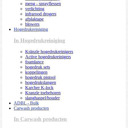
meng - sprayflessen
verlichting
infrarood drogers
afplaktape
blowers
Hogedrukreiniging
In Hogedrukreiniging
Kränzle hogedrukreinigers
Active hogedrukreinigers
foamlance
hogedruk sets
koppelingen
hogedruk pistool
hogedrukslangen
Karcher K-lock
Kranzle toebehoren
slanghaspel/houder
ADBL - Bulk
Carwash producten
In Carwash producten