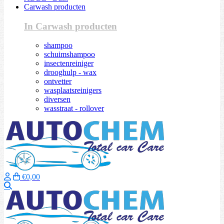
Carwash producten
In Carwash producten
shampoo
schuimshampoo
insectenreiniger
drooghulp - wax
ontvetter
wasplaatsreinigers
diversen
wasstraat - rollover
€0,00
Zoeken