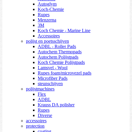
Autoglym
Koch-Chemie
Rupes
Menzerna
3M
Koch Chemie - Marine Line
Accessoires
polijst en poetsschijven
ADBL - Roller Pads
Autochem Thermopads
Autochem Polijstpads
Koch Chemie Polijstpads
Lamsvel - Wool
Rupes foam/microvezel pads
Microfiber Pads
steunschijven
polijstmachines
Flex
ADBL
Krauss DA polisher
Rupes
Diverse
accessoires
protection
coating