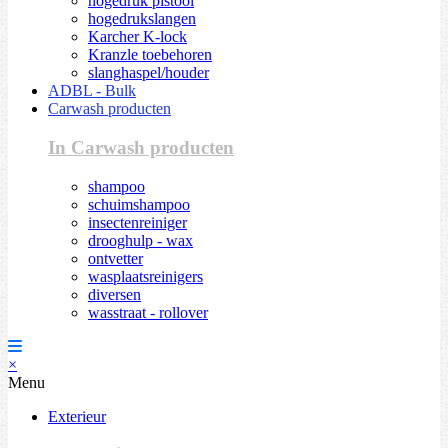
hogedruk pistool
hogedrukslangen
Karcher K-lock
Kranzle toebehoren
slanghaspel/houder
ADBL - Bulk
Carwash producten
In Carwash producten
shampoo
schuimshampoo
insectenreiniger
drooghulp - wax
ontvetter
wasplaatsreinigers
diversen
wasstraat - rollover
×
Menu
Exterieur