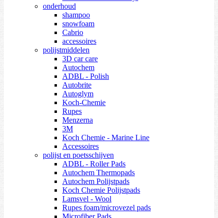
onderhoud
shampoo
snowfoam
Cabrio
accessoires
polijstmiddelen
3D car care
Autochem
ADBL - Polish
Autobrite
Autoglym
Koch-Chemie
Rupes
Menzerna
3M
Koch Chemie - Marine Line
Accessoires
polijst en poetsschijven
ADBL - Roller Pads
Autochem Thermopads
Autochem Polijstpads
Koch Chemie Polijstpads
Lamsvel - Wool
Rupes foam/microvezel pads
Microfiber Pads