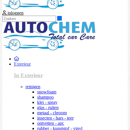
inloggen
Zoeken
Exterieur
In Exterieur
reinigen
snowfoam
shampoo
klei - spray
glas - ruiten
metaal - chroom
insecten - hars - teer
ontvetten - apc
rubber - kunststof - vinyl