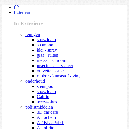
Exterieur
In Exterieur
reinigen
snowfoam
shampoo
klei - spray
glas - ruiten
metaal - chroom
insecten - hars - teer
ontvetten - apc
rubber - kunststof - vinyl
onderhoud
shampoo
snowfoam
Cabrio
accessoires
polijstmiddelen
3D car care
Autochem
ADBL - Polish
Autobrite