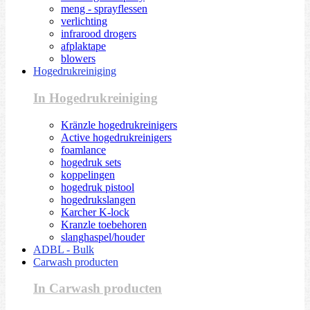
meng - sprayflessen
verlichting
infrarood drogers
afplaktape
blowers
Hogedrukreiniging
In Hogedrukreiniging
Kränzle hogedrukreinigers
Active hogedrukreinigers
foamlance
hogedruk sets
koppelingen
hogedruk pistool
hogedrukslangen
Karcher K-lock
Kranzle toebehoren
slanghaspel/houder
ADBL - Bulk
Carwash producten
In Carwash producten