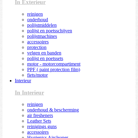
In Exterieur
reinigen
onderhoud
polijstmiddelen
polijst en poetsschijven
polijstmachines
accessoires
protection
velgen en banden
polijst en poetssets
motor - motorcompartiment
PPF ( paint protection film)
fiets/motor
Interieur
In Interieur
reinigen
onderhoud & bescherming
air fresheners
Leather Sets
reinigings guns
accessoires
Hygienics Aircleaner