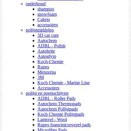
onderhoud
shampoo
snowfoam
Cabrio
accessoires
polijstmiddelen
3D car care
Autochem
ADBL - Polish
Autobrite
Autoglym
Koch-Chemie
Rupes
Menzerna
3M
Koch Chemie - Marine Line
Accessoires
polijst en poetsschijven
ADBL - Roller Pads
Autochem Thermopads
Autochem Polijstpads
Koch Chemie Polijstpads
Lamsvel - Wool
Rupes foam/microvezel pads
Microfiber Pads