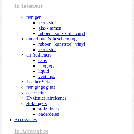
In Interieur
reinigen
leer - stof
glas - ramen
rubber - kunststof - vinyl
onderhoud & bescherming
rubber - kunststof - vinyl
leer - stof
air fresheners
cans
hanging
liquid
ventclips
Leather Sets
reinigings guns
accessoires
Hygienics Aircleaner
stofzuigers
stofzuigers
onderdelen
Accessoires
In Accessoires