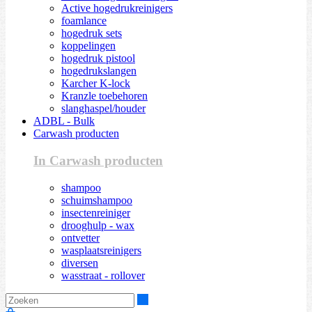
Active hogedrukreinigers
foamlance
hogedruk sets
koppelingen
hogedruk pistool
hogedrukslangen
Karcher K-lock
Kranzle toebehoren
slanghaspel/houder
ADBL - Bulk
Carwash producten
In Carwash producten
shampoo
schuimshampoo
insectenreiniger
drooghulp - wax
ontvetter
wasplaatsreinigers
diversen
wasstraat - rollover
Zoeken