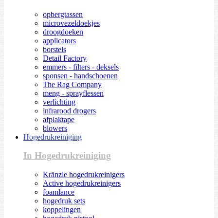
opbergtassen
microvezeldoekjes
droogdoeken
applicators
borstels
Detail Factory
emmers - filters - deksels
sponsen - handschoenen
The Rag Company
meng - sprayflessen
verlichting
infrarood drogers
afplaktape
blowers
Hogedrukreiniging
In Hogedrukreiniging
Kränzle hogedrukreinigers
Active hogedrukreinigers
foamlance
hogedruk sets
koppelingen