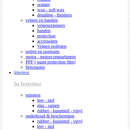
sealant
wax - soft wax
detailing - finishers
velgen en banden
velgenreinigers
banden
protection
accessoires
Velgen polijsten
polijst en poetssets
motor - motorcompartiment
PPF ( paint protection film)
fiets/motor
Interieur
In Interieur
reinigen
leer - stof
glas - ramen
rubber - kunststof - vinyl
onderhoud & bescherming
rubber - kunststof - vinyl
leer - stof