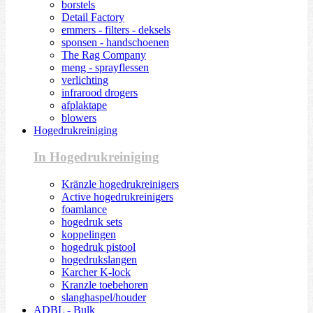
borstels
Detail Factory
emmers - filters - deksels
sponsen - handschoenen
The Rag Company
meng - sprayflessen
verlichting
infrarood drogers
afplaktape
blowers
Hogedrukreiniging
In Hogedrukreiniging
Kränzle hogedrukreinigers
Active hogedrukreinigers
foamlance
hogedruk sets
koppelingen
hogedruk pistool
hogedrukslangen
Karcher K-lock
Kranzle toebehoren
slanghaspel/houder
ADBL - Bulk