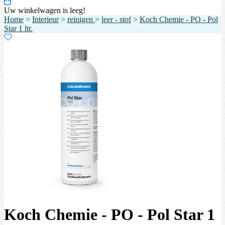
Uw winkelwagen is leeg!
Home
>
Interieur
>
reinigen
>
leer - stof
>
Koch Chemie - PO - Pol
Star 1 ltr.
Koch Chemie - PO - Pol Star 1