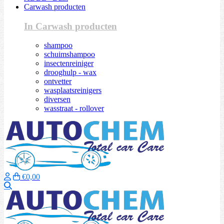
Carwash producten
In Carwash producten
shampoo
schuimshampoo
insectenreiniger
drooghulp - wax
ontvetter
wasplaatsreinigers
diversen
wasstraat - rollover
€0,00
Zoeken