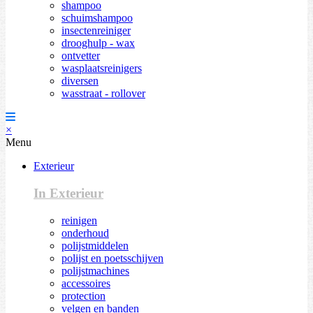
shampoo
schuimshampoo
insectenreiniger
drooghulp - wax
ontvetter
wasplaatsreinigers
diversen
wasstraat - rollover
×
Menu
Exterieur
In Exterieur
reinigen
onderhoud
polijstmiddelen
polijst en poetsschijven
polijstmachines
accessoires
protection
velgen en banden