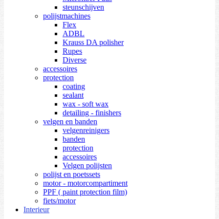
steunschijven
polijstmachines
Flex
ADBL
Krauss DA polisher
Rupes
Diverse
accessoires
protection
coating
sealant
wax - soft wax
detailing - finishers
velgen en banden
velgenreinigers
banden
protection
accessoires
Velgen polijsten
polijst en poetssets
motor - motorcompartiment
PPF ( paint protection film)
fiets/motor
Interieur