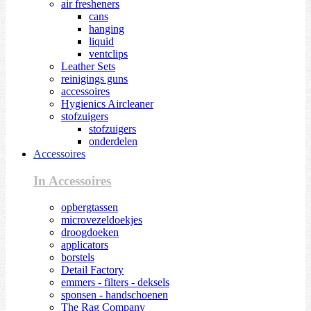
air fresheners
cans
hanging
liquid
ventclips
Leather Sets
reinigings guns
accessoires
Hygienics Aircleaner
stofzuigers
stofzuigers
onderdelen
Accessoires
In Accessoires
opbergtassen
microvezeldoekjes
droogdoeken
applicators
borstels
Detail Factory
emmers - filters - deksels
sponsen - handschoenen
The Rag Company