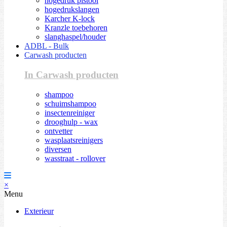
hogedruk pistool
hogedrukslangen
Karcher K-lock
Kranzle toebehoren
slanghaspel/houder
ADBL - Bulk
Carwash producten
In Carwash producten
shampoo
schuimshampoo
insectenreiniger
drooghulp - wax
ontvetter
wasplaatsreinigers
diversen
wasstraat - rollover
×
Menu
Exterieur