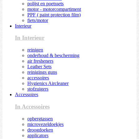
polijst en poetssets
motor - motorcompartiment
PPF ( paint protection film)
fiets/motor
Interieur
In Interieur
reinigen
onderhoud & bescherming
air fresheners
Leather Sets
reinigings guns
accessoires
Hygienics Aircleaner
stofzuigers
Accessoires
In Accessoires
opbergtassen
microvezeldoekjes
droogdoeken
applicators