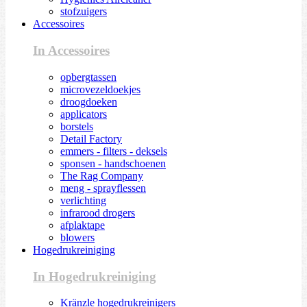
stofzuigers
Accessoires
In Accessoires
opbergtassen
microvezeldoekjes
droogdoeken
applicators
borstels
Detail Factory
emmers - filters - deksels
sponsen - handschoenen
The Rag Company
meng - sprayflessen
verlichting
infrarood drogers
afplaktape
blowers
Hogedrukreiniging
In Hogedrukreiniging
Kränzle hogedrukreinigers