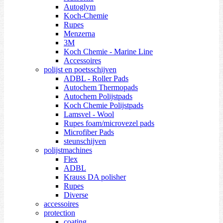
Autoglym
Koch-Chemie
Rupes
Menzerna
3M
Koch Chemie - Marine Line
Accessoires
polijst en poetsschijven
ADBL - Roller Pads
Autochem Thermopads
Autochem Polijstpads
Koch Chemie Polijstpads
Lamsvel - Wool
Rupes foam/microvezel pads
Microfiber Pads
steunschijven
polijstmachines
Flex
ADBL
Krauss DA polisher
Rupes
Diverse
accessoires
protection
coating