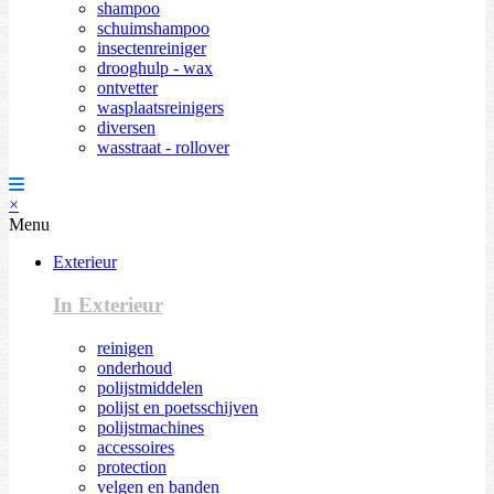
shampoo
schuimshampoo
insectenreiniger
drooghulp - wax
ontvetter
wasplaatsreinigers
diversen
wasstraat - rollover
×
Menu
Exterieur
In Exterieur
reinigen
onderhoud
polijstmiddelen
polijst en poetsschijven
polijstmachines
accessoires
protection
velgen en banden