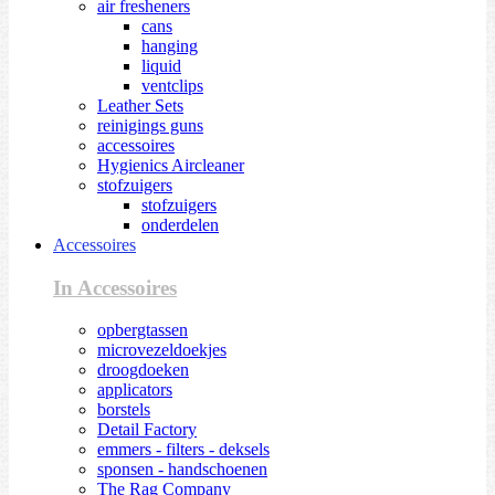
air fresheners
cans
hanging
liquid
ventclips
Leather Sets
reinigings guns
accessoires
Hygienics Aircleaner
stofzuigers
stofzuigers
onderdelen
Accessoires
In Accessoires
opbergtassen
microvezeldoekjes
droogdoeken
applicators
borstels
Detail Factory
emmers - filters - deksels
sponsen - handschoenen
The Rag Company