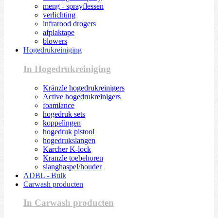
meng - sprayflessen
verlichting
infrarood drogers
afplaktape
blowers
Hogedrukreiniging
In Hogedrukreiniging
Kränzle hogedrukreinigers
Active hogedrukreinigers
foamlance
hogedruk sets
koppelingen
hogedruk pistool
hogedrukslangen
Karcher K-lock
Kranzle toebehoren
slanghaspel/houder
ADBL - Bulk
Carwash producten
In Carwash producten