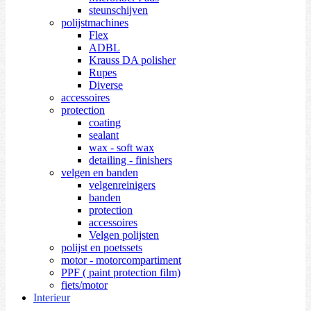
steunschijven
polijstmachines
Flex
ADBL
Krauss DA polisher
Rupes
Diverse
accessoires
protection
coating
sealant
wax - soft wax
detailing - finishers
velgen en banden
velgenreinigers
banden
protection
accessoires
Velgen polijsten
polijst en poetssets
motor - motorcompartiment
PPF ( paint protection film)
fiets/motor
Interieur