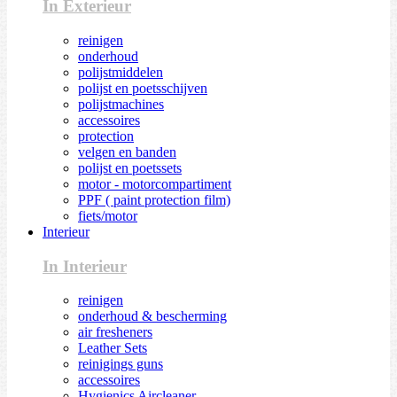
In Exterieur
reinigen
onderhoud
polijstmiddelen
polijst en poetsschijven
polijstmachines
accessoires
protection
velgen en banden
polijst en poetssets
motor - motorcompartiment
PPF ( paint protection film)
fiets/motor
Interieur
In Interieur
reinigen
onderhoud & bescherming
air fresheners
Leather Sets
reinigings guns
accessoires
Hygienics Aircleaner