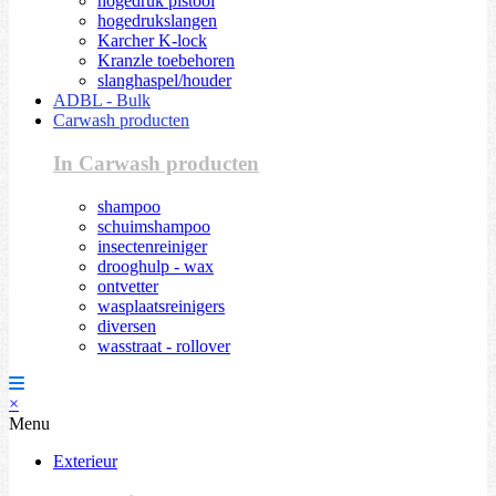
hogedruk pistool
hogedrukslangen
Karcher K-lock
Kranzle toebehoren
slanghaspel/houder
ADBL - Bulk
Carwash producten
In Carwash producten
shampoo
schuimshampoo
insectenreiniger
drooghulp - wax
ontvetter
wasplaatsreinigers
diversen
wasstraat - rollover
×
Menu
Exterieur