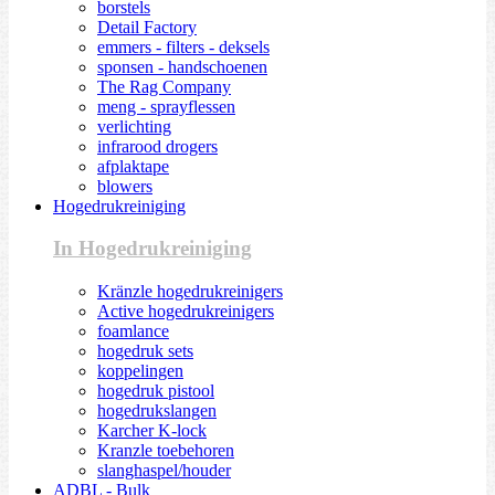
borstels
Detail Factory
emmers - filters - deksels
sponsen - handschoenen
The Rag Company
meng - sprayflessen
verlichting
infrarood drogers
afplaktape
blowers
Hogedrukreiniging
In Hogedrukreiniging
Kränzle hogedrukreinigers
Active hogedrukreinigers
foamlance
hogedruk sets
koppelingen
hogedruk pistool
hogedrukslangen
Karcher K-lock
Kranzle toebehoren
slanghaspel/houder
ADBL - Bulk