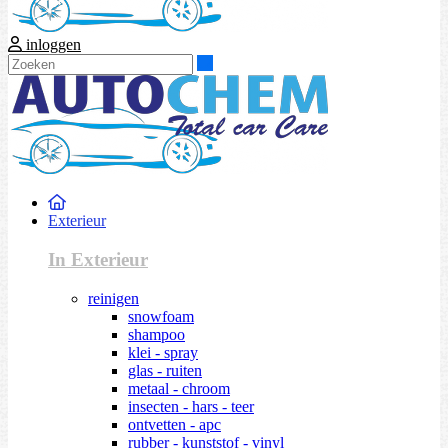
inloggen
Zoeken
Exterieur
In Exterieur
reinigen
snowfoam
shampoo
klei - spray
glas - ruiten
metaal - chroom
insecten - hars - teer
ontvetten - apc
rubber - kunststof - vinyl