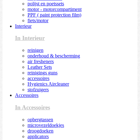
polijst en poetssets
motor - motorcompartiment
PPF ( paint protection film)
fiets/motor
Interieur
In Interieur
reinigen
onderhoud & bescherming
air fresheners
Leather Sets
reinigings guns
accessoires
Hygienics Aircleaner
stofzuigers
Accessoires
In Accessoires
opbergtassen
microvezeldoekjes
droogdoeken
applicators