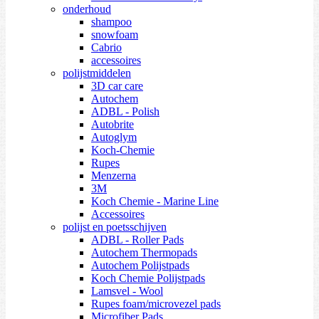
onderhoud
shampoo
snowfoam
Cabrio
accessoires
polijstmiddelen
3D car care
Autochem
ADBL - Polish
Autobrite
Autoglym
Koch-Chemie
Rupes
Menzerna
3M
Koch Chemie - Marine Line
Accessoires
polijst en poetsschijven
ADBL - Roller Pads
Autochem Thermopads
Autochem Polijstpads
Koch Chemie Polijstpads
Lamsvel - Wool
Rupes foam/microvezel pads
Microfiber Pads