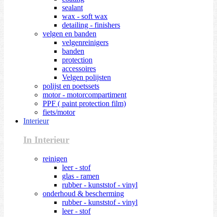
sealant
wax - soft wax
detailing - finishers
velgen en banden
velgenreinigers
banden
protection
accessoires
Velgen polijsten
polijst en poetssets
motor - motorcompartiment
PPF ( paint protection film)
fiets/motor
Interieur
In Interieur
reinigen
leer - stof
glas - ramen
rubber - kunststof - vinyl
onderhoud & bescherming
rubber - kunststof - vinyl
leer - stof