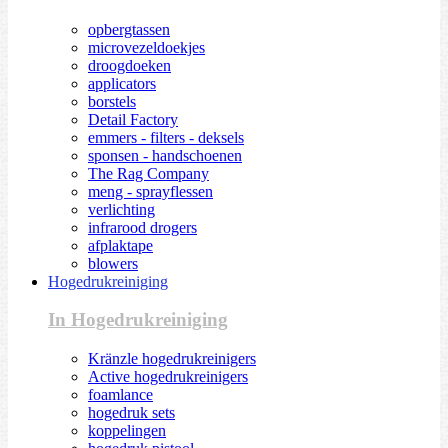
opbergtassen
microvezeldoekjes
droogdoeken
applicators
borstels
Detail Factory
emmers - filters - deksels
sponsen - handschoenen
The Rag Company
meng - sprayflessen
verlichting
infrarood drogers
afplaktape
blowers
Hogedrukreiniging
In Hogedrukreiniging
Kränzle hogedrukreinigers
Active hogedrukreinigers
foamlance
hogedruk sets
koppelingen