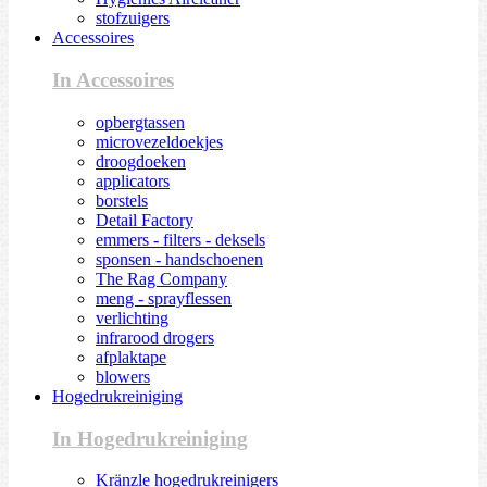
stofzuigers
Accessoires
In Accessoires
opbergtassen
microvezeldoekjes
droogdoeken
applicators
borstels
Detail Factory
emmers - filters - deksels
sponsen - handschoenen
The Rag Company
meng - sprayflessen
verlichting
infrarood drogers
afplaktape
blowers
Hogedrukreiniging
In Hogedrukreiniging
Kränzle hogedrukreinigers