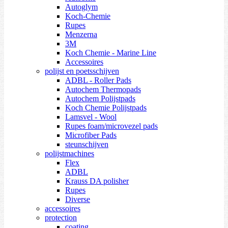
Autoglym
Koch-Chemie
Rupes
Menzerna
3M
Koch Chemie - Marine Line
Accessoires
polijst en poetsschijven
ADBL - Roller Pads
Autochem Thermopads
Autochem Polijstpads
Koch Chemie Polijstpads
Lamsvel - Wool
Rupes foam/microvezel pads
Microfiber Pads
steunschijven
polijstmachines
Flex
ADBL
Krauss DA polisher
Rupes
Diverse
accessoires
protection
coating