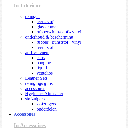
In Interieur
reinigen
leer - stof
glas - ramen
rubber - kunststof - vinyl
onderhoud & bescherming
rubber - kunststof - vinyl
leer - stof
air fresheners
cans
hanging
liquid
ventclips
Leather Sets
reinigings guns
accessoires
Hygienics Aircleaner
stofzuigers
stofzuigers
onderdelen
Accessoires
In Accessoires