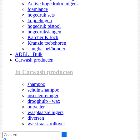
Active hogedrukreinigers
foamlance
hogedruk sets
koppelingen
hogedruk pistool
hogedrukslangen
Karcher K-lock
Kranzle toebehoren
slanghaspel/houder
ADBL - Bulk
Carwash producten
In Carwash producten
shampoo
schuimshampoo
insectenreiniger
drooghulp - wax
ontvetter
wasplaatsreinigers
diversen
wasstraat - rollover
Zoeken