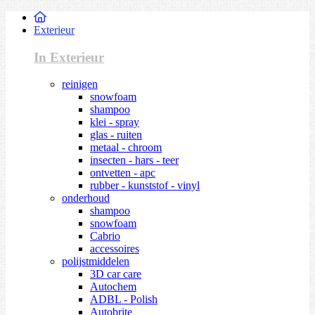
Exterieur
In Exterieur
reinigen
snowfoam
shampoo
klei - spray
glas - ruiten
metaal - chroom
insecten - hars - teer
ontvetten - apc
rubber - kunststof - vinyl
onderhoud
shampoo
snowfoam
Cabrio
accessoires
polijstmiddelen
3D car care
Autochem
ADBL - Polish
Autobrite