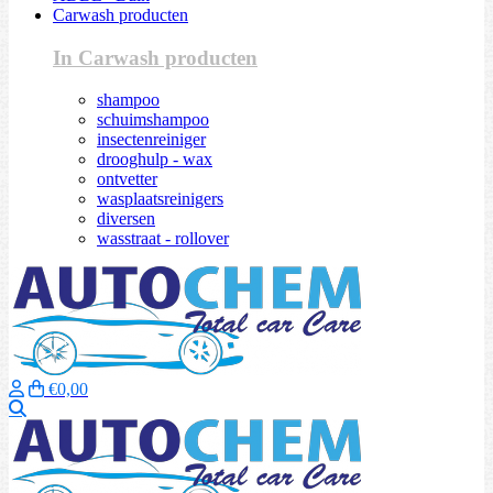
Carwash producten
In Carwash producten
shampoo
schuimshampoo
insectenreiniger
drooghulp - wax
ontvetter
wasplaatsreinigers
diversen
wasstraat - rollover
€0,00
Zoeken