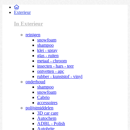
Exterieur
In Exterieur
reinigen
snowfoam
shampoo
klei - spray
glas - ruiten
metaal - chroom
insecten - hars - teer
ontvetten - apc
rubber - kunststof - vinyl
onderhoud
shampoo
snowfoam
Cabrio
accessoires
polijstmiddelen
3D car care
Autochem
ADBL - Polish
Autobrite