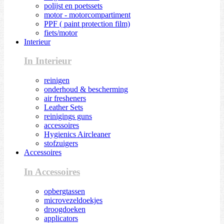
polijst en poetssets
motor - motorcompartiment
PPF ( paint protection film)
fiets/motor
Interieur
In Interieur
reinigen
onderhoud & bescherming
air fresheners
Leather Sets
reinigings guns
accessoires
Hygienics Aircleaner
stofzuigers
Accessoires
In Accessoires
opbergtassen
microvezeldoekjes
droogdoeken
applicators