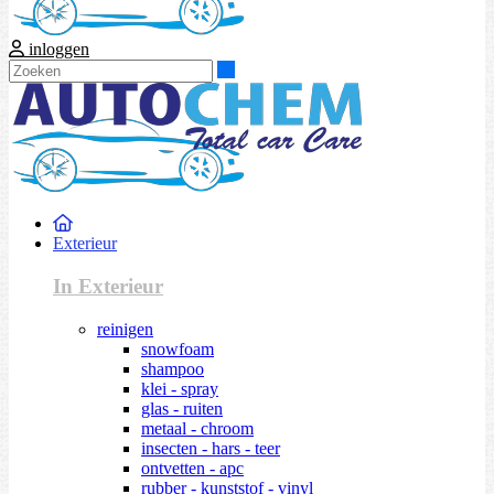
inloggen
Zoeken
Exterieur
In Exterieur
reinigen
snowfoam
shampoo
klei - spray
glas - ruiten
metaal - chroom
insecten - hars - teer
ontvetten - apc
rubber - kunststof - vinyl