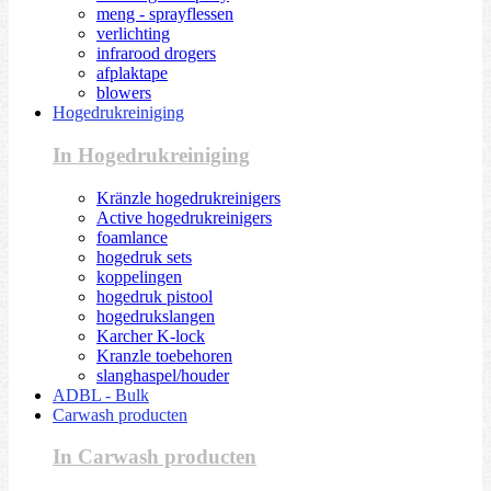
meng - sprayflessen
verlichting
infrarood drogers
afplaktape
blowers
Hogedrukreiniging
In Hogedrukreiniging
Kränzle hogedrukreinigers
Active hogedrukreinigers
foamlance
hogedruk sets
koppelingen
hogedruk pistool
hogedrukslangen
Karcher K-lock
Kranzle toebehoren
slanghaspel/houder
ADBL - Bulk
Carwash producten
In Carwash producten