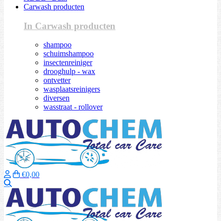
Carwash producten
In Carwash producten
shampoo
schuimshampoo
insectenreiniger
drooghulp - wax
ontvetter
wasplaatsreinigers
diversen
wasstraat - rollover
€0,00
Zoeken