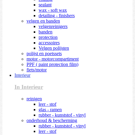
sealant
wax - soft wax
detailing - finishers
velgen en banden
velgenreinigers
banden
protection
accessoires
Velgen polijsten
polijst en poetssets
motor - motorcompartiment
PPF ( paint protection film)
fiets/motor
Interieur
In Interieur
reinigen
leer - stof
glas - ramen
rubber - kunststof - vinyl
onderhoud & bescherming
rubber - kunststof - vinyl
leer - stof