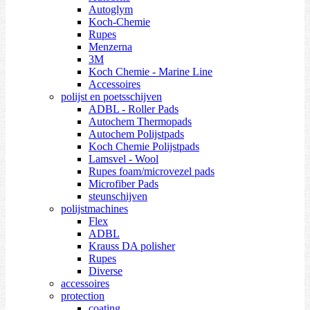
Autoglym
Koch-Chemie
Rupes
Menzerna
3M
Koch Chemie - Marine Line
Accessoires
polijst en poetsschijven
ADBL - Roller Pads
Autochem Thermopads
Autochem Polijstpads
Koch Chemie Polijstpads
Lamsvel - Wool
Rupes foam/microvezel pads
Microfiber Pads
steunschijven
polijstmachines
Flex
ADBL
Krauss DA polisher
Rupes
Diverse
accessoires
protection
coating