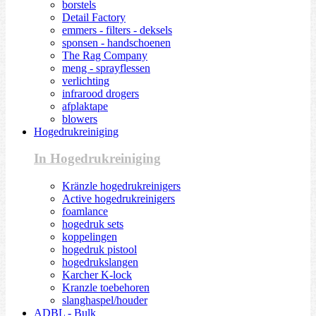
borstels
Detail Factory
emmers - filters - deksels
sponsen - handschoenen
The Rag Company
meng - sprayflessen
verlichting
infrarood drogers
afplaktape
blowers
Hogedrukreiniging
In Hogedrukreiniging
Kränzle hogedrukreinigers
Active hogedrukreinigers
foamlance
hogedruk sets
koppelingen
hogedruk pistool
hogedrukslangen
Karcher K-lock
Kranzle toebehoren
slanghaspel/houder
ADBL - Bulk