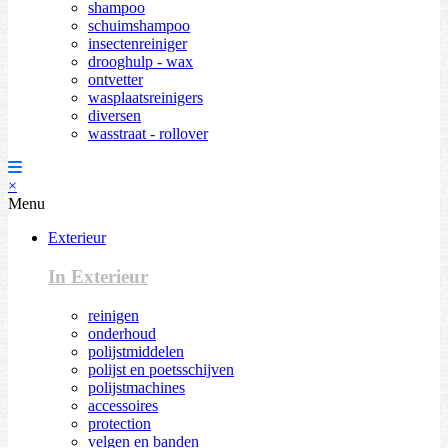
shampoo
schuimshampoo
insectenreiniger
drooghulp - wax
ontvetter
wasplaatsreinigers
diversen
wasstraat - rollover
×
Menu
Exterieur
In Exterieur
reinigen
onderhoud
polijstmiddelen
polijst en poetsschijven
polijstmachines
accessoires
protection
velgen en banden