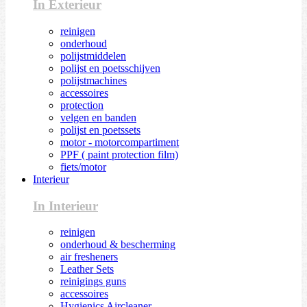
In Exterieur
reinigen
onderhoud
polijstmiddelen
polijst en poetsschijven
polijstmachines
accessoires
protection
velgen en banden
polijst en poetssets
motor - motorcompartiment
PPF ( paint protection film)
fiets/motor
Interieur
In Interieur
reinigen
onderhoud & bescherming
air fresheners
Leather Sets
reinigings guns
accessoires
Hygienics Aircleaner