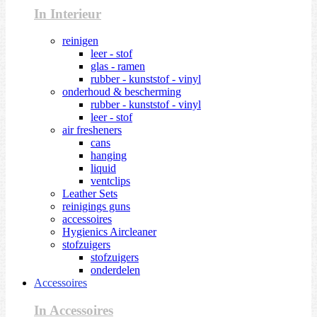
In Interieur
reinigen
leer - stof
glas - ramen
rubber - kunststof - vinyl
onderhoud & bescherming
rubber - kunststof - vinyl
leer - stof
air fresheners
cans
hanging
liquid
ventclips
Leather Sets
reinigings guns
accessoires
Hygienics Aircleaner
stofzuigers
stofzuigers
onderdelen
Accessoires
In Accessoires