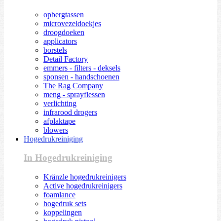
opbergtassen
microvezeldoekjes
droogdoeken
applicators
borstels
Detail Factory
emmers - filters - deksels
sponsen - handschoenen
The Rag Company
meng - sprayflessen
verlichting
infrarood drogers
afplaktape
blowers
Hogedrukreiniging
In Hogedrukreiniging
Kränzle hogedrukreinigers
Active hogedrukreinigers
foamlance
hogedruk sets
koppelingen