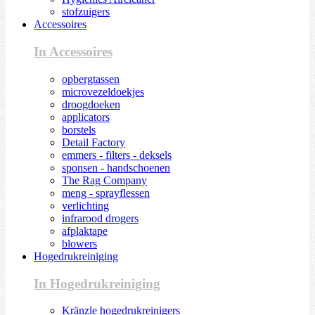
stofzuigers
Accessoires
In Accessoires
opbergtassen
microvezeldoekjes
droogdoeken
applicators
borstels
Detail Factory
emmers - filters - deksels
sponsen - handschoenen
The Rag Company
meng - sprayflessen
verlichting
infrarood drogers
afplaktape
blowers
Hogedrukreiniging
In Hogedrukreiniging
Kränzle hogedrukreinigers