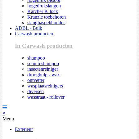
hogedruk pistool
hogedrukslangen
Karcher K-lock
Kranzle toebehoren
slanghaspel/houder
ADBL - Bulk
Carwash producten
In Carwash producten
shampoo
schuimshampoo
insectenreiniger
drooghulp - wax
ontvetter
wasplaatsreinigers
diversen
wasstraat - rollover
×
Menu
Exterieur