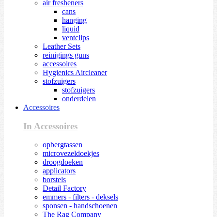
air fresheners
cans
hanging
liquid
ventclips
Leather Sets
reinigings guns
accessoires
Hygienics Aircleaner
stofzuigers
stofzuigers
onderdelen
Accessoires
In Accessoires
opbergtassen
microvezeldoekjes
droogdoeken
applicators
borstels
Detail Factory
emmers - filters - deksels
sponsen - handschoenen
The Rag Company