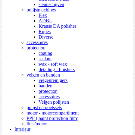
steunschijven
polijstmachines
Flex
ADBL
Krauss DA polisher
Rupes
Diverse
accessoires
protection
coating
sealant
wax - soft wax
detailing - finishers
velgen en banden
velgenreinigers
banden
protection
accessoires
Velgen polijsten
polijst en poetssets
motor - motorcompartiment
PPF ( paint protection film)
fiets/motor
Interieur