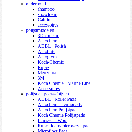
onderhoud
shampoo
snowfoam
Cabrio
accessoires
polijstmiddelen
3D car care
Autochem
ADBL - Polish
Autobrite
Autoglym
Koch-Chemie
Rupes
Menzerna
3M
Koch Chemie - Marine Line
Accessoires
polijst en poetsschijven
ADBL - Roller Pads
Autochem Thermopads
Autochem Polijstpads
Koch Chemie Polijstpads
Lamsvel - Wool
Rupes foam/microvezel pads
Microfiber Pads