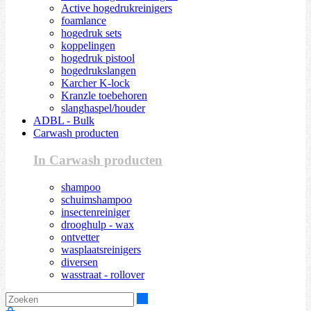
Active hogedrukreinigers
foamlance
hogedruk sets
koppelingen
hogedruk pistool
hogedrukslangen
Karcher K-lock
Kranzle toebehoren
slanghaspel/houder
ADBL - Bulk
Carwash producten
In Carwash producten
shampoo
schuimshampoo
insectenreiniger
drooghulp - wax
ontvetter
wasplaatsreinigers
diversen
wasstraat - rollover
Zoeken