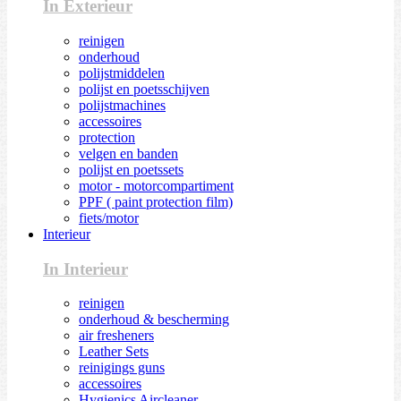
In Exterieur
reinigen
onderhoud
polijstmiddelen
polijst en poetsschijven
polijstmachines
accessoires
protection
velgen en banden
polijst en poetssets
motor - motorcompartiment
PPF ( paint protection film)
fiets/motor
Interieur
In Interieur
reinigen
onderhoud & bescherming
air fresheners
Leather Sets
reinigings guns
accessoires
Hygienics Aircleaner