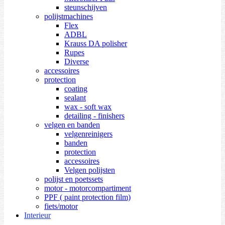
steunschijven
polijstmachines
Flex
ADBL
Krauss DA polisher
Rupes
Diverse
accessoires
protection
coating
sealant
wax - soft wax
detailing - finishers
velgen en banden
velgenreinigers
banden
protection
accessoires
Velgen polijsten
polijst en poetssets
motor - motorcompartiment
PPF ( paint protection film)
fiets/motor
Interieur