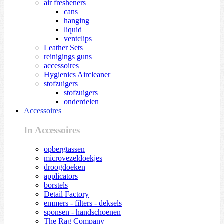
air fresheners
cans
hanging
liquid
ventclips
Leather Sets
reinigings guns
accessoires
Hygienics Aircleaner
stofzuigers
stofzuigers
onderdelen
Accessoires
In Accessoires
opbergtassen
microvezeldoekjes
droogdoeken
applicators
borstels
Detail Factory
emmers - filters - deksels
sponsen - handschoenen
The Rag Company