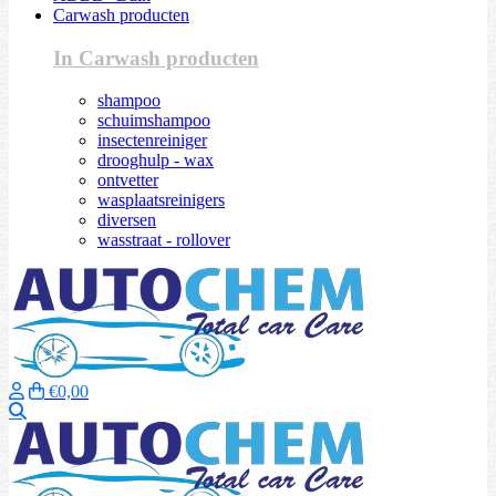
Carwash producten
In Carwash producten
shampoo
schuimshampoo
insectenreiniger
drooghulp - wax
ontvetter
wasplaatsreinigers
diversen
wasstraat - rollover
€0,00
Zoeken