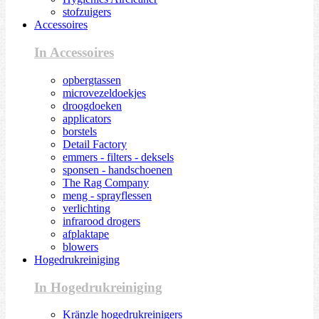
stofzuigers
Accessoires
In Accessoires
opbergtassen
microvezeldoekjes
droogdoeken
applicators
borstels
Detail Factory
emmers - filters - deksels
sponsen - handschoenen
The Rag Company
meng - sprayflessen
verlichting
infrarood drogers
afplaktape
blowers
Hogedrukreiniging
In Hogedrukreiniging
Kränzle hogedrukreinigers