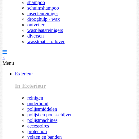
shampoo
schuimshampoo
insectenreiniger
drooghulp - wax
ontvetter
wasplaatsreinigers
diversen
wasstraat - rollover
×
Menu
Exterieur
In Exterieur
reinigen
onderhoud
polijstmiddelen
polijst en poetsschijven
polijstmachines
accessoires
protection
velgen en banden