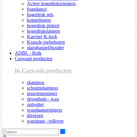
Active hogedrukreinigers
foamlance
hogedruk sets
koppelingen
hogedruk pistool
hogedrukslangen
Karcher K-lock
Kranzle toebehoren
slanghaspel/houder
ADBL - Bulk
Carwash producten
In Carwash producten
shampoo
schuimshampoo
insectenreiniger
drooghulp - wax
ontvetter
wasplaatsreinigers
diversen
wasstraat - rollover
Zoeken