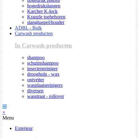
hogedruk pistool
hogedrukslangen
Karcher K-lock
Kranzle toebehoren
slanghaspel/houder
ADBL - Bulk
Carwash producten
In Carwash producten
shampoo
schuimshampoo
insectenreiniger
drooghulp - wax
ontvetter
wasplaatsreinigers
diversen
wasstraat - rollover
×
Menu
Exterieur