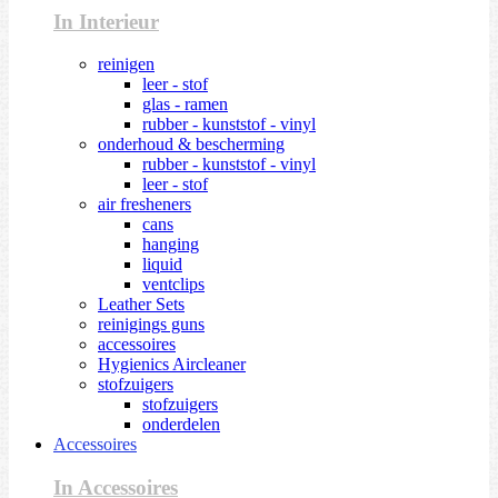
In Interieur
reinigen
leer - stof
glas - ramen
rubber - kunststof - vinyl
onderhoud & bescherming
rubber - kunststof - vinyl
leer - stof
air fresheners
cans
hanging
liquid
ventclips
Leather Sets
reinigings guns
accessoires
Hygienics Aircleaner
stofzuigers
stofzuigers
onderdelen
Accessoires
In Accessoires