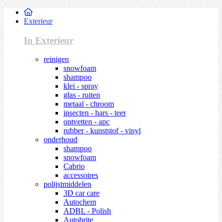
Exterieur
In Exterieur
reinigen
snowfoam
shampoo
klei - spray
glas - ruiten
metaal - chroom
insecten - hars - teer
ontvetten - apc
rubber - kunststof - vinyl
onderhoud
shampoo
snowfoam
Cabrio
accessoires
polijstmiddelen
3D car care
Autochem
ADBL - Polish
Autobrite