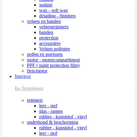
sealant
wax - soft wax
detailing - finishers
velgen en banden
velgenreinigers
banden
protection
accessoires
Velgen polijsten
polijst en poetssets
motor - motorcompartiment
PPF ( paint protection film)
fiets/motor
Interieur
In Interieur
reinigen
leer - stof
glas - ramen
rubber - kunststof - vinyl
onderhoud & bescherming
rubber - kunststof - vinyl
leer - stof