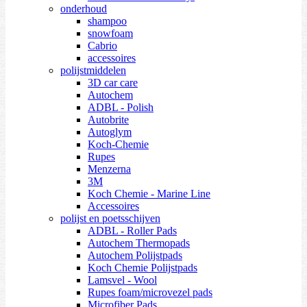
onderhoud
shampoo
snowfoam
Cabrio
accessoires
polijstmiddelen
3D car care
Autochem
ADBL - Polish
Autobrite
Autoglym
Koch-Chemie
Rupes
Menzerna
3M
Koch Chemie - Marine Line
Accessoires
polijst en poetsschijven
ADBL - Roller Pads
Autochem Thermopads
Autochem Polijstpads
Koch Chemie Polijstpads
Lamsvel - Wool
Rupes foam/microvezel pads
Microfiber Pads