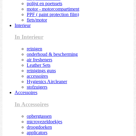
polijst en poetssets
motor - motorcompartiment
PPF ( paint protection film)
fiets/motor
Interieur
In Interieur
reinigen
onderhoud & bescherming
air fresheners
Leather Sets
reinigings guns
accessoires
Hygienics Aircleaner
stofzuigers
Accessoires
In Accessoires
opbergtassen
microvezeldoekjes
droogdoeken
applicators