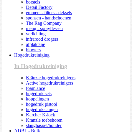
borstels
Detail Factory
emmers - filters - deksels
sponsen - handschoenen
The Rag Company
meng - sprayflessen
verlichting
infrarood drogers
afplaktape
blowers
Hogedrukreiniging
In Hogedrukreiniging
Kränzle hogedrukreinigers
Active hogedrukreinigers
foamlance
hogedruk sets
koppelingen
hogedruk pistool
hogedrukslangen
Karcher K-lock
Kranzle toebehoren
slanghaspel/houder
ADBL - Bulk