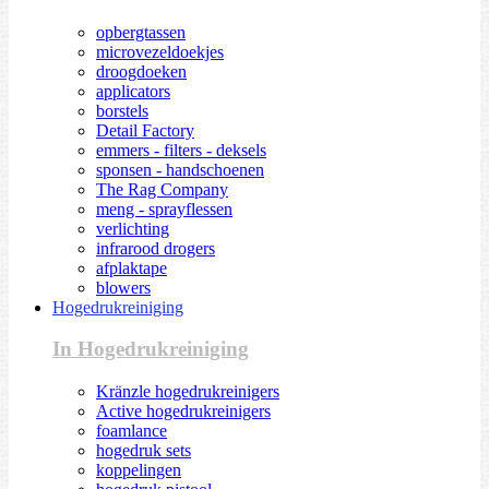
opbergtassen
microvezeldoekjes
droogdoeken
applicators
borstels
Detail Factory
emmers - filters - deksels
sponsen - handschoenen
The Rag Company
meng - sprayflessen
verlichting
infrarood drogers
afplaktape
blowers
Hogedrukreiniging
In Hogedrukreiniging
Kränzle hogedrukreinigers
Active hogedrukreinigers
foamlance
hogedruk sets
koppelingen