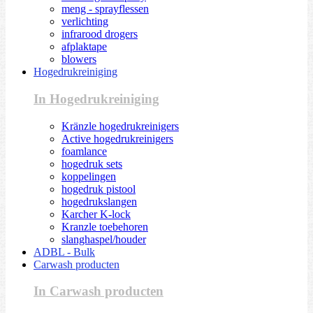
meng - sprayflessen
verlichting
infrarood drogers
afplaktape
blowers
Hogedrukreiniging
In Hogedrukreiniging
Kränzle hogedrukreinigers
Active hogedrukreinigers
foamlance
hogedruk sets
koppelingen
hogedruk pistool
hogedrukslangen
Karcher K-lock
Kranzle toebehoren
slanghaspel/houder
ADBL - Bulk
Carwash producten
In Carwash producten