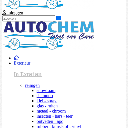
inloggen
Zoeken
Exterieur
In Exterieur
reinigen
snowfoam
shampoo
klei - spray
glas - ruiten
metaal - chroom
insecten - hars - teer
ontvetten - apc
rubber - kunststof - vinyl