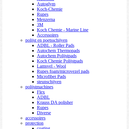
Autoglym
Koch-Chemie
Rupes
Menzerna
3M
Koch Chemie - Marine Line
Accessoires
polijst en poetsschijven
ADBL - Roller Pads
Autochem Thermopads
Autochem Polijstpads
Koch Chemie Polijstpads
Lamsvel - Wool
Rupes foam/microvezel pads
Microfiber Pads
steunschijven
polijstmachines
Flex
ADBL
Krauss DA polisher
Rupes
Diverse
accessoires
protection
coating