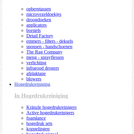
opbergtassen
microvezeldoekjes
droogdoeken
applicators
borstels
Detail Factory
emmers - filters - deksels
sponsen - handschoenen
The Rag Company
meng - sprayflessen
verlichting
infrarood drogers
afplaktape
blowers
Hogedrukreiniging
In Hogedrukreiniging
Kränzle hogedrukreinigers
Active hogedrukreinigers
foamlance
hogedruk sets
koppelingen