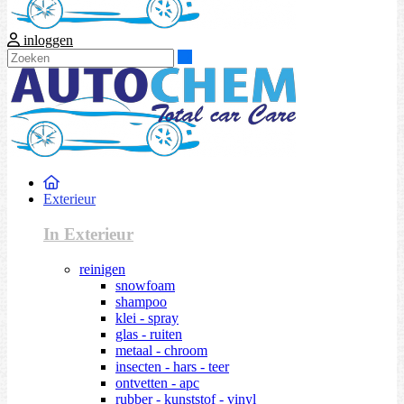
inloggen
Zoeken
Exterieur
In Exterieur
reinigen
snowfoam
shampoo
klei - spray
glas - ruiten
metaal - chroom
insecten - hars - teer
ontvetten - apc
rubber - kunststof - vinyl