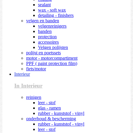
sealant
wax - soft wax
detailing - finishers
velgen en banden
velgenreinigers
banden
protection
accessoires
Velgen polijsten
polijst en poetssets
motor - motorcompartiment
PPF ( paint protection film)
fiets/motor
Interieur
In Interieur
reinigen
leer - stof
glas - ramen
rubber - kunststof - vinyl
onderhoud & bescherming
rubber - kunststof - vinyl
leer - stof