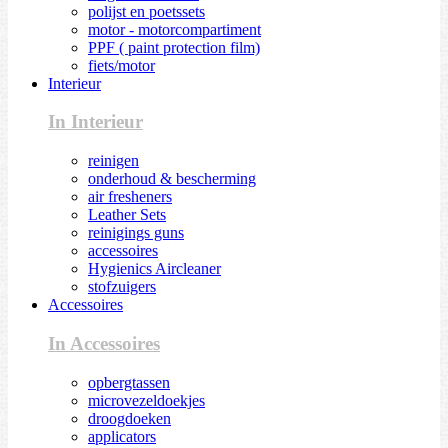
polijst en poetssets
motor - motorcompartiment
PPF ( paint protection film)
fiets/motor
Interieur
In Interieur
reinigen
onderhoud & bescherming
air fresheners
Leather Sets
reinigings guns
accessoires
Hygienics Aircleaner
stofzuigers
Accessoires
In Accessoires
opbergtassen
microvezeldoekjes
droogdoeken
applicators