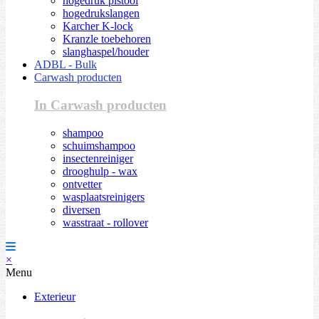
hogedruk pistool
hogedrukslangen
Karcher K-lock
Kranzle toebehoren
slanghaspel/houder
ADBL - Bulk
Carwash producten
In Carwash producten
shampoo
schuimshampoo
insectenreiniger
drooghulp - wax
ontvetter
wasplaatsreinigers
diversen
wasstraat - rollover
×
Menu
Exterieur