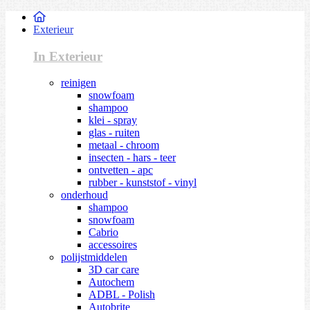
Exterieur
In Exterieur
reinigen
snowfoam
shampoo
klei - spray
glas - ruiten
metaal - chroom
insecten - hars - teer
ontvetten - apc
rubber - kunststof - vinyl
onderhoud
shampoo
snowfoam
Cabrio
accessoires
polijstmiddelen
3D car care
Autochem
ADBL - Polish
Autobrite