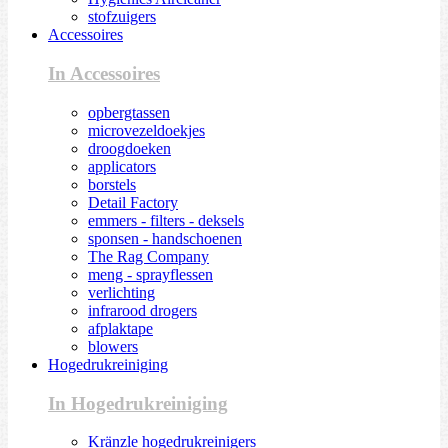
stofzuigers
Accessoires
In Accessoires
opbergtassen
microvezeldoekjes
droogdoeken
applicators
borstels
Detail Factory
emmers - filters - deksels
sponsen - handschoenen
The Rag Company
meng - sprayflessen
verlichting
infrarood drogers
afplaktape
blowers
Hogedrukreiniging
In Hogedrukreiniging
Kränzle hogedrukreinigers