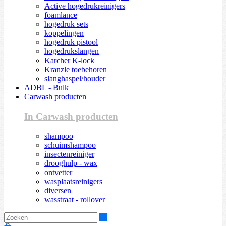
Active hogedrukreinigers
foamlance
hogedruk sets
koppelingen
hogedruk pistool
hogedrukslangen
Karcher K-lock
Kranzle toebehoren
slanghaspel/houder
ADBL - Bulk
Carwash producten
In Carwash producten
shampoo
schuimshampoo
insectenreiniger
drooghulp - wax
ontvetter
wasplaatsreinigers
diversen
wasstraat - rollover
Zoeken