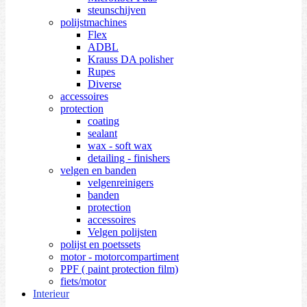
steunschijven
polijstmachines
Flex
ADBL
Krauss DA polisher
Rupes
Diverse
accessoires
protection
coating
sealant
wax - soft wax
detailing - finishers
velgen en banden
velgenreinigers
banden
protection
accessoires
Velgen polijsten
polijst en poetssets
motor - motorcompartiment
PPF ( paint protection film)
fiets/motor
Interieur