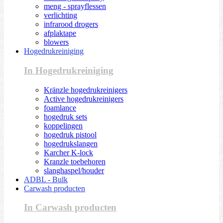
meng - sprayflessen
verlichting
infrarood drogers
afplaktape
blowers
Hogedrukreiniging
In Hogedrukreiniging
Kränzle hogedrukreinigers
Active hogedrukreinigers
foamlance
hogedruk sets
koppelingen
hogedruk pistool
hogedrukslangen
Karcher K-lock
Kranzle toebehoren
slanghaspel/houder
ADBL - Bulk
Carwash producten
In Carwash producten