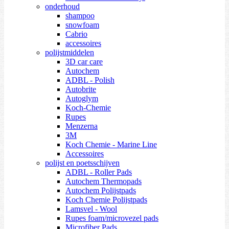
onderhoud
shampoo
snowfoam
Cabrio
accessoires
polijstmiddelen
3D car care
Autochem
ADBL - Polish
Autobrite
Autoglym
Koch-Chemie
Rupes
Menzerna
3M
Koch Chemie - Marine Line
Accessoires
polijst en poetsschijven
ADBL - Roller Pads
Autochem Thermopads
Autochem Polijstpads
Koch Chemie Polijstpads
Lamsvel - Wool
Rupes foam/microvezel pads
Microfiber Pads