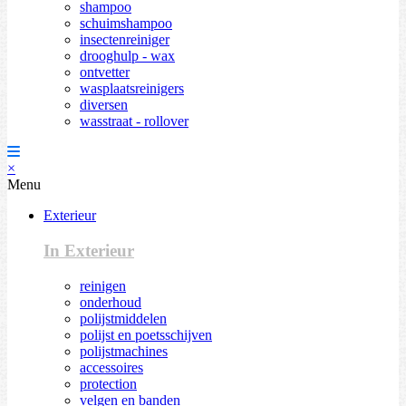
shampoo
schuimshampoo
insectenreiniger
drooghulp - wax
ontvetter
wasplaatsreinigers
diversen
wasstraat - rollover
×
Menu
Exterieur
In Exterieur
reinigen
onderhoud
polijstmiddelen
polijst en poetsschijven
polijstmachines
accessoires
protection
velgen en banden