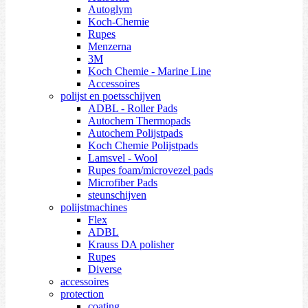
Autoglym
Koch-Chemie
Rupes
Menzerna
3M
Koch Chemie - Marine Line
Accessoires
polijst en poetsschijven
ADBL - Roller Pads
Autochem Thermopads
Autochem Polijstpads
Koch Chemie Polijstpads
Lamsvel - Wool
Rupes foam/microvezel pads
Microfiber Pads
steunschijven
polijstmachines
Flex
ADBL
Krauss DA polisher
Rupes
Diverse
accessoires
protection
coating