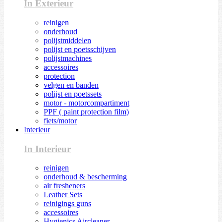
In Exterieur
reinigen
onderhoud
polijstmiddelen
polijst en poetsschijven
polijstmachines
accessoires
protection
velgen en banden
polijst en poetssets
motor - motorcompartiment
PPF ( paint protection film)
fiets/motor
Interieur
In Interieur
reinigen
onderhoud & bescherming
air fresheners
Leather Sets
reinigings guns
accessoires
Hygienics Aircleaner