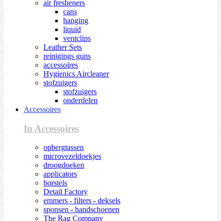
air fresheners
cans
hanging
liquid
ventclips
Leather Sets
reinigings guns
accessoires
Hygienics Aircleaner
stofzuigers
stofzuigers
onderdelen
Accessoires
In Accessoires
opbergtassen
microvezeldoekjes
droogdoeken
applicators
borstels
Detail Factory
emmers - filters - deksels
sponsen - handschoenen
The Rag Company