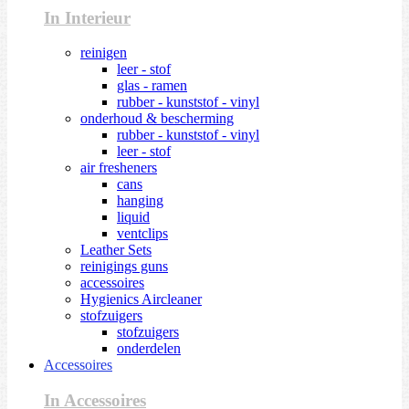
In Interieur
reinigen
leer - stof
glas - ramen
rubber - kunststof - vinyl
onderhoud & bescherming
rubber - kunststof - vinyl
leer - stof
air fresheners
cans
hanging
liquid
ventclips
Leather Sets
reinigings guns
accessoires
Hygienics Aircleaner
stofzuigers
stofzuigers
onderdelen
Accessoires
In Accessoires