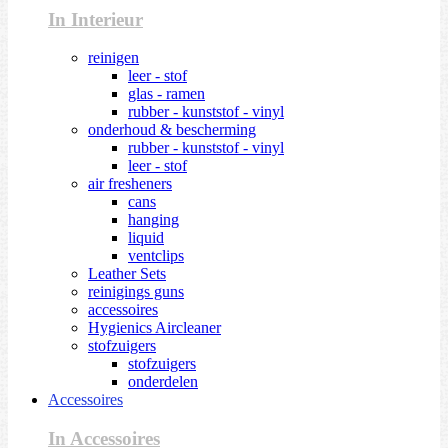
In Interieur
reinigen
leer - stof
glas - ramen
rubber - kunststof - vinyl
onderhoud & bescherming
rubber - kunststof - vinyl
leer - stof
air fresheners
cans
hanging
liquid
ventclips
Leather Sets
reinigings guns
accessoires
Hygienics Aircleaner
stofzuigers
stofzuigers
onderdelen
Accessoires
In Accessoires