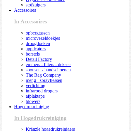
stofzuigers
Accessoires
In Accessoires
opbergtassen
microvezeldoekjes
droogdoeken
applicators
borstels
Detail Factory
emmers - filters - deksels
sponsen - handschoenen
The Rag Company
meng - sprayflessen
verlichting
infrarood drogers
afplaktape
blowers
Hogedrukreiniging
In Hogedrukreiniging
Kränzle hogedrukreinigers