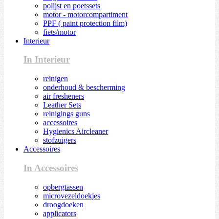
polijst en poetssets
motor - motorcompartiment
PPF ( paint protection film)
fiets/motor
Interieur
In Interieur
reinigen
onderhoud & bescherming
air fresheners
Leather Sets
reinigings guns
accessoires
Hygienics Aircleaner
stofzuigers
Accessoires
In Accessoires
opbergtassen
microvezeldoekjes
droogdoeken
applicators