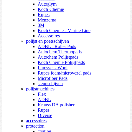
Autoglym
Koch-Chemie
Rupes
Menzerna
3M
Koch Chemie - Marine Line
Accessoires
polijst en poetsschijven
ADBL - Roller Pads
Autochem Thermopads
Autochem Polijstpads
Koch Chemie Polijstpads
Lamsvel - Wool
Rupes foam/microvezel pads
Microfiber Pads
steunschijven
polijstmachines
Flex
ADBL
Krauss DA polisher
Rupes
Diverse
accessoires
protection
coating