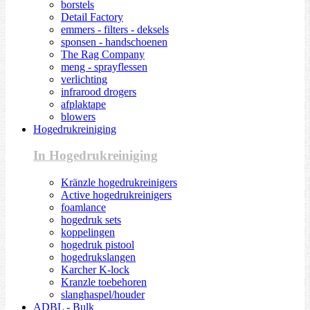
borstels
Detail Factory
emmers - filters - deksels
sponsen - handschoenen
The Rag Company
meng - sprayflessen
verlichting
infrarood drogers
afplaktape
blowers
Hogedrukreiniging
In Hogedrukreiniging
Kränzle hogedrukreinigers
Active hogedrukreinigers
foamlance
hogedruk sets
koppelingen
hogedruk pistool
hogedrukslangen
Karcher K-lock
Kranzle toebehoren
slanghaspel/houder
ADBL - Bulk