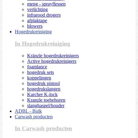
meng - sprayflessen
verlichting
infrarood drogers
afplaktape
blowers
Hogedrukreiniging
In Hogedrukreiniging
Kränzle hogedrukreinigers
Active hogedrukreinigers
foamlance
hogedruk sets
koppelingen
hogedruk pistool
hogedrukslangen
Karcher K-lock
Kranzle toebehoren
slanghaspel/houder
ADBL - Bulk
Carwash producten
In Carwash producten