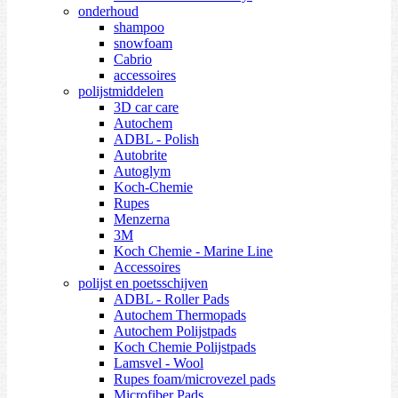
onderhoud
shampoo
snowfoam
Cabrio
accessoires
polijstmiddelen
3D car care
Autochem
ADBL - Polish
Autobrite
Autoglym
Koch-Chemie
Rupes
Menzerna
3M
Koch Chemie - Marine Line
Accessoires
polijst en poetsschijven
ADBL - Roller Pads
Autochem Thermopads
Autochem Polijstpads
Koch Chemie Polijstpads
Lamsvel - Wool
Rupes foam/microvezel pads
Microfiber Pads