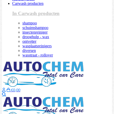
Carwash producten
In Carwash producten
shampoo
schuimshampoo
insectenreiniger
drooghulp - wax
ontvetter
wasplaatsreinigers
diversen
wasstraat - rollover
€0,00
Zoeken