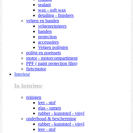
sealant
wax - soft wax
detailing - finishers
velgen en banden
velgenreinigers
banden
protection
accessoires
Velgen polijsten
polijst en poetssets
motor - motorcompartiment
PPF ( paint protection film)
fiets/motor
Interieur
In Interieur
reinigen
leer - stof
glas - ramen
rubber - kunststof - vinyl
onderhoud & bescherming
rubber - kunststof - vinyl
leer - stof