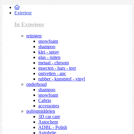
Exterieur
In Exterieur
reinigen
snowfoam
shampoo
klei - spray
glas - ruiten
metaal - chroom
insecten - hars - teer
ontvetten - apc
rubber - kunststof - vinyl
onderhoud
shampoo
snowfoam
Cabrio
accessoires
polijstmiddelen
3D car care
Autochem
ADBL - Polish
Autobrite