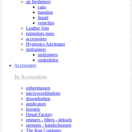
air fresheners
cans
hanging
liquid
ventclips
Leather Sets
reinigings guns
accessoires
Hygienics Aircleaner
stofzuigers
stofzuigers
onderdelen
Accessoires
In Accessoires
opbergtassen
microvezeldoekjes
droogdoeken
applicators
borstels
Detail Factory
emmers - filters - deksels
sponsen - handschoenen
The Rag Company