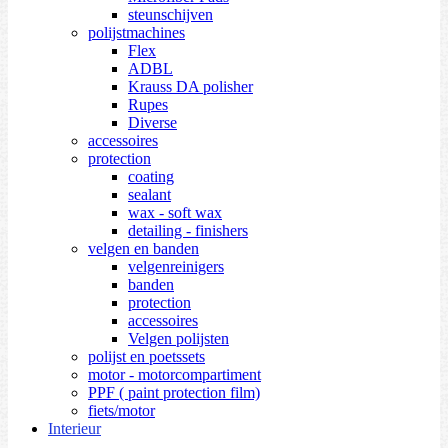
steunschijven
polijstmachines
Flex
ADBL
Krauss DA polisher
Rupes
Diverse
accessoires
protection
coating
sealant
wax - soft wax
detailing - finishers
velgen en banden
velgenreinigers
banden
protection
accessoires
Velgen polijsten
polijst en poetssets
motor - motorcompartiment
PPF ( paint protection film)
fiets/motor
Interieur