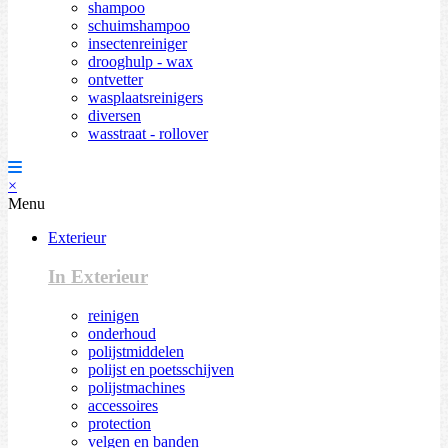
shampoo
schuimshampoo
insectenreiniger
drooghulp - wax
ontvetter
wasplaatsreinigers
diversen
wasstraat - rollover
×
Menu
Exterieur
In Exterieur
reinigen
onderhoud
polijstmiddelen
polijst en poetsschijven
polijstmachines
accessoires
protection
velgen en banden