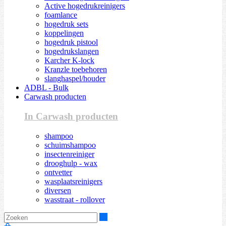
Active hogedrukreinigers
foamlance
hogedruk sets
koppelingen
hogedruk pistool
hogedrukslangen
Karcher K-lock
Kranzle toebehoren
slanghaspel/houder
ADBL - Bulk
Carwash producten
In Carwash producten
shampoo
schuimshampoo
insectenreiniger
drooghulp - wax
ontvetter
wasplaatsreinigers
diversen
wasstraat - rollover
Zoeken