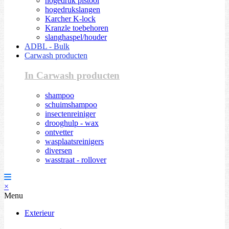
hogedruk pistool
hogedrukslangen
Karcher K-lock
Kranzle toebehoren
slanghaspel/houder
ADBL - Bulk
Carwash producten
In Carwash producten
shampoo
schuimshampoo
insectenreiniger
drooghulp - wax
ontvetter
wasplaatsreinigers
diversen
wasstraat - rollover
×
Menu
Exterieur