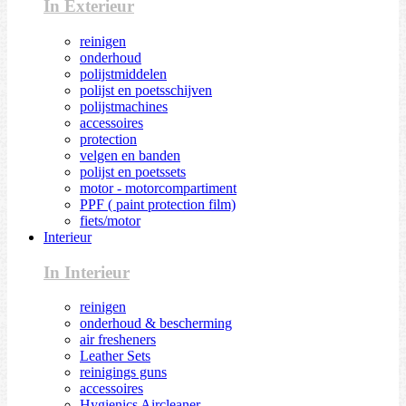
In Exterieur
reinigen
onderhoud
polijstmiddelen
polijst en poetsschijven
polijstmachines
accessoires
protection
velgen en banden
polijst en poetssets
motor - motorcompartiment
PPF ( paint protection film)
fiets/motor
Interieur
In Interieur
reinigen
onderhoud & bescherming
air fresheners
Leather Sets
reinigings guns
accessoires
Hygienics Aircleaner