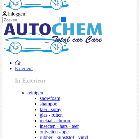
inloggen
Zoeken
Exterieur
In Exterieur
reinigen
snowfoam
shampoo
klei - spray
glas - ruiten
metaal - chroom
insecten - hars - teer
ontvetten - apc
rubber - kunststof - vinyl