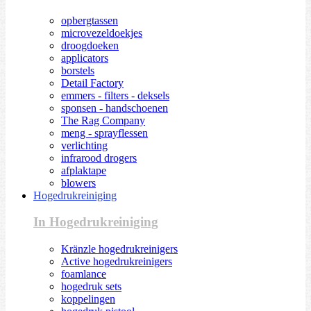
opbergtassen
microvezeldoekjes
droogdoeken
applicators
borstels
Detail Factory
emmers - filters - deksels
sponsen - handschoenen
The Rag Company
meng - sprayflessen
verlichting
infrarood drogers
afplaktape
blowers
Hogedrukreiniging
In Hogedrukreiniging
Kränzle hogedrukreinigers
Active hogedrukreinigers
foamlance
hogedruk sets
koppelingen