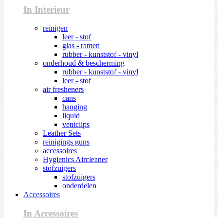
In Interieur
reinigen
leer - stof
glas - ramen
rubber - kunststof - vinyl
onderhoud & bescherming
rubber - kunststof - vinyl
leer - stof
air fresheners
cans
hanging
liquid
ventclips
Leather Sets
reinigings guns
accessoires
Hygienics Aircleaner
stofzuigers
stofzuigers
onderdelen
Accessoires
In Accessoires