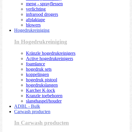
meng - sprayflessen
verlichting
infrarood drogers
afplaktape
blowers
Hogedrukreiniging
In Hogedrukreiniging
Kränzle hogedrukreinigers
Active hogedrukreinigers
foamlance
hogedruk sets
koppelingen
hogedruk pistool
hogedrukslangen
Karcher K-lock
Kranzle toebehoren
slanghaspel/houder
ADBL - Bulk
Carwash producten
In Carwash producten