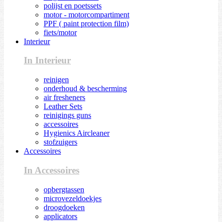
polijst en poetssets
motor - motorcompartiment
PPF ( paint protection film)
fiets/motor
Interieur
In Interieur
reinigen
onderhoud & bescherming
air fresheners
Leather Sets
reinigings guns
accessoires
Hygienics Aircleaner
stofzuigers
Accessoires
In Accessoires
opbergtassen
microvezeldoekjes
droogdoeken
applicators