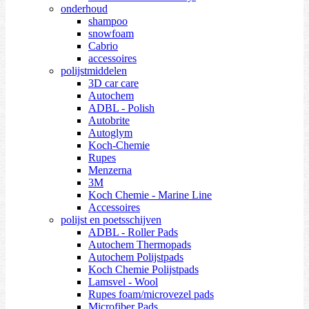
onderhoud
shampoo
snowfoam
Cabrio
accessoires
polijstmiddelen
3D car care
Autochem
ADBL - Polish
Autobrite
Autoglym
Koch-Chemie
Rupes
Menzerna
3M
Koch Chemie - Marine Line
Accessoires
polijst en poetsschijven
ADBL - Roller Pads
Autochem Thermopads
Autochem Polijstpads
Koch Chemie Polijstpads
Lamsvel - Wool
Rupes foam/microvezel pads
Microfiber Pads