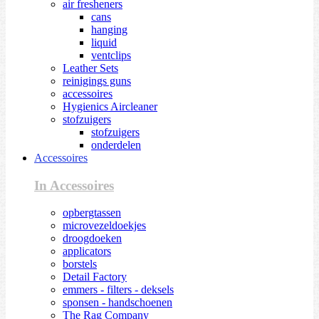
air fresheners
cans
hanging
liquid
ventclips
Leather Sets
reinigings guns
accessoires
Hygienics Aircleaner
stofzuigers
stofzuigers
onderdelen
Accessoires
In Accessoires
opbergtassen
microvezeldoekjes
droogdoeken
applicators
borstels
Detail Factory
emmers - filters - deksels
sponsen - handschoenen
The Rag Company