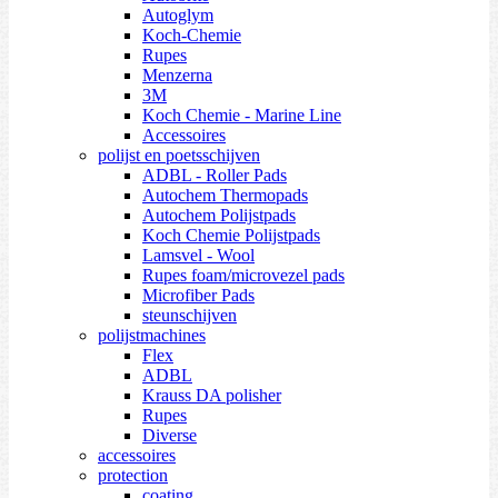
Autoglym
Koch-Chemie
Rupes
Menzerna
3M
Koch Chemie - Marine Line
Accessoires
polijst en poetsschijven
ADBL - Roller Pads
Autochem Thermopads
Autochem Polijstpads
Koch Chemie Polijstpads
Lamsvel - Wool
Rupes foam/microvezel pads
Microfiber Pads
steunschijven
polijstmachines
Flex
ADBL
Krauss DA polisher
Rupes
Diverse
accessoires
protection
coating