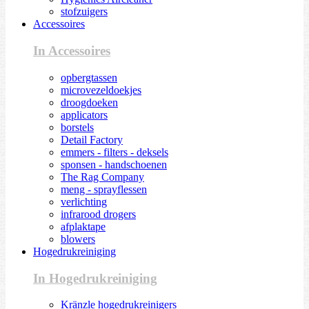
stofzuigers
Accessoires
In Accessoires
opbergtassen
microvezeldoekjes
droogdoeken
applicators
borstels
Detail Factory
emmers - filters - deksels
sponsen - handschoenen
The Rag Company
meng - sprayflessen
verlichting
infrarood drogers
afplaktape
blowers
Hogedrukreiniging
In Hogedrukreiniging
Kränzle hogedrukreinigers