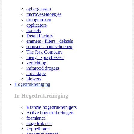
opbergtassen
microvezeldoekjes
droogdoeken
applicators
borstels
Detail Factory
emmers - filters - deksels
sponsen - handschoenen
The Rag Company
meng - sprayflessen
verlichting
infrarood drogers
afplaktape
blowers
Hogedrukreiniging
In Hogedrukreiniging
Kränzle hogedrukreinigers
Active hogedrukreinigers
foamlance
hogedruk sets
koppelingen