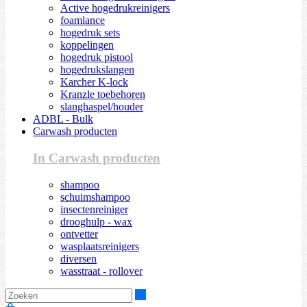
Active hogedrukreinigers
foamlance
hogedruk sets
koppelingen
hogedruk pistool
hogedrukslangen
Karcher K-lock
Kranzle toebehoren
slanghaspel/houder
ADBL - Bulk
Carwash producten
In Carwash producten
shampoo
schuimshampoo
insectenreiniger
drooghulp - wax
ontvetter
wasplaatsreinigers
diversen
wasstraat - rollover
Zoeken