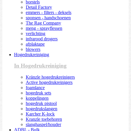
borstels
Detail Factory
emmers - filters - deksels
sponsen - handschoenen
The Rag Company
meng - sprayflessen
verlichting
infrarood drogers
afplaktape
blowers
Hogedrukreiniging
In Hogedrukreiniging
Kränzle hogedrukreinigers
Active hogedrukreinigers
foamlance
hogedruk sets
koppelingen
hogedruk pistool
hogedrukslangen
Karcher K-lock
Kranzle toebehoren
slanghaspel/houder
ADBL - Bulk