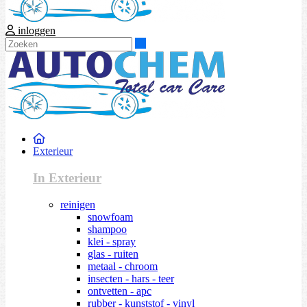
inloggen
Zoeken
Exterieur
In Exterieur
reinigen
snowfoam
shampoo
klei - spray
glas - ruiten
metaal - chroom
insecten - hars - teer
ontvetten - apc
rubber - kunststof - vinyl