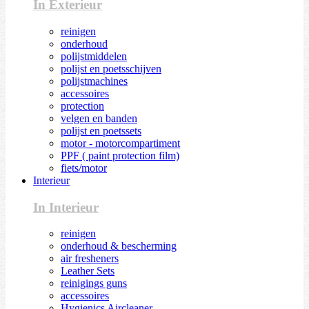
In Exterieur
reinigen
onderhoud
polijstmiddelen
polijst en poetsschijven
polijstmachines
accessoires
protection
velgen en banden
polijst en poetssets
motor - motorcompartiment
PPF ( paint protection film)
fiets/motor
Interieur
In Interieur
reinigen
onderhoud & bescherming
air fresheners
Leather Sets
reinigings guns
accessoires
Hygienics Aircleaner