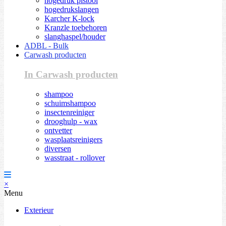
hogedruk pistool
hogedrukslangen
Karcher K-lock
Kranzle toebehoren
slanghaspel/houder
ADBL - Bulk
Carwash producten
In Carwash producten
shampoo
schuimshampoo
insectenreiniger
drooghulp - wax
ontvetter
wasplaatsreinigers
diversen
wasstraat - rollover
×
Menu
Exterieur