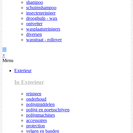
shampoo
schuimshampoo
insectenreiniger
drooghulp - wax
ontvetter
wasplaatsreinigers
diversen
wasstraat - rollover
×
Menu
Exterieur
In Exterieur
reinigen
onderhoud
polijstmiddelen
polijst en poetsschijven
polijstmachines
accessoires
protection
velgen en banden