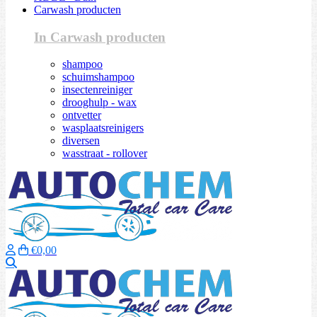
Carwash producten
In Carwash producten
shampoo
schuimshampoo
insectenreiniger
drooghulp - wax
ontvetter
wasplaatsreinigers
diversen
wasstraat - rollover
€0,00
Zoeken