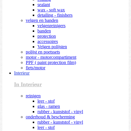
sealant
wax - soft wax
detailing - finishers
velgen en banden
velgenreinigers
banden
protection
accessoires
Velgen polijsten
polijst en poetssets
motor - motorcompartiment
PPF ( paint protection film)
fiets/motor
Interieur
In Interieur
reinigen
leer - stof
glas - ramen
rubber - kunststof - vinyl
onderhoud & bescherming
rubber - kunststof - vinyl
leer - stof