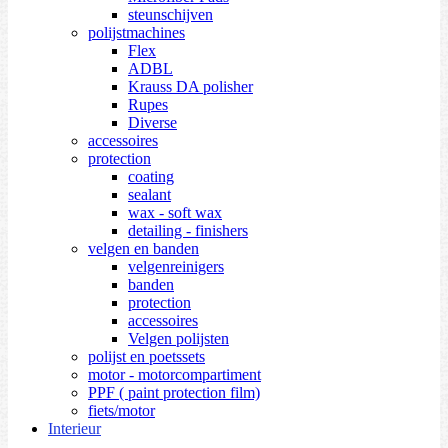
steunschijven
polijstmachines
Flex
ADBL
Krauss DA polisher
Rupes
Diverse
accessoires
protection
coating
sealant
wax - soft wax
detailing - finishers
velgen en banden
velgenreinigers
banden
protection
accessoires
Velgen polijsten
polijst en poetssets
motor - motorcompartiment
PPF ( paint protection film)
fiets/motor
Interieur