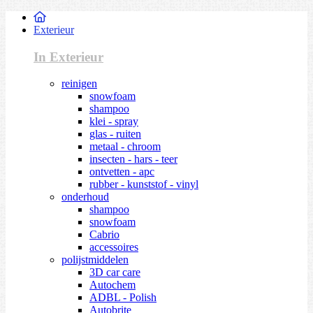
Exterieur
In Exterieur
reinigen
snowfoam
shampoo
klei - spray
glas - ruiten
metaal - chroom
insecten - hars - teer
ontvetten - apc
rubber - kunststof - vinyl
onderhoud
shampoo
snowfoam
Cabrio
accessoires
polijstmiddelen
3D car care
Autochem
ADBL - Polish
Autobrite