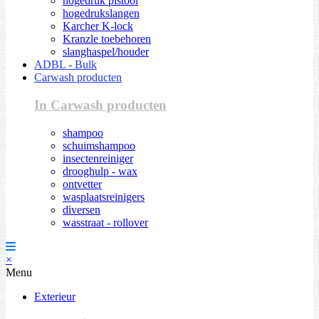
hogedruk pistool
hogedrukslangen
Karcher K-lock
Kranzle toebehoren
slanghaspel/houder
ADBL - Bulk
Carwash producten
In Carwash producten
shampoo
schuimshampoo
insectenreiniger
drooghulp - wax
ontvetter
wasplaatsreinigers
diversen
wasstraat - rollover
×
Menu
Exterieur