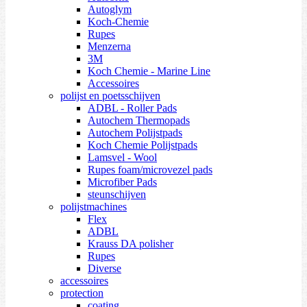
Autoglym
Koch-Chemie
Rupes
Menzerna
3M
Koch Chemie - Marine Line
Accessoires
polijst en poetsschijven
ADBL - Roller Pads
Autochem Thermopads
Autochem Polijstpads
Koch Chemie Polijstpads
Lamsvel - Wool
Rupes foam/microvezel pads
Microfiber Pads
steunschijven
polijstmachines
Flex
ADBL
Krauss DA polisher
Rupes
Diverse
accessoires
protection
coating