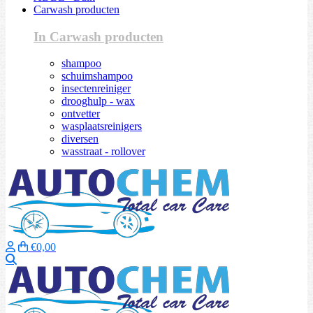
Carwash producten
In Carwash producten
shampoo
schuimshampoo
insectenreiniger
drooghulp - wax
ontvetter
wasplaatsreinigers
diversen
wasstraat - rollover
€0,00
Zoeken