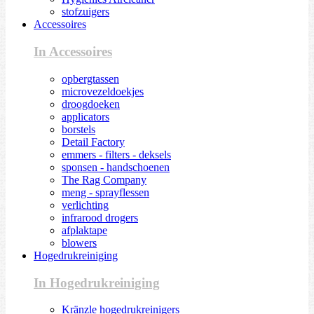
stofzuigers
Accessoires
In Accessoires
opbergtassen
microvezeldoekjes
droogdoeken
applicators
borstels
Detail Factory
emmers - filters - deksels
sponsen - handschoenen
The Rag Company
meng - sprayflessen
verlichting
infrarood drogers
afplaktape
blowers
Hogedrukreiniging
In Hogedrukreiniging
Kränzle hogedrukreinigers