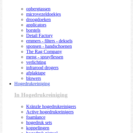
opbergtassen
microvezeldoekjes
droogdoeken
applicators
borstels
Detail Factory
emmers - filters - deksels
sponsen - handschoenen
The Rag Company
meng - sprayflessen
verlichting
infrarood drogers
afplaktape
blowers
Hogedrukreiniging
In Hogedrukreiniging
Kränzle hogedrukreinigers
Active hogedrukreinigers
foamlance
hogedruk sets
koppelingen