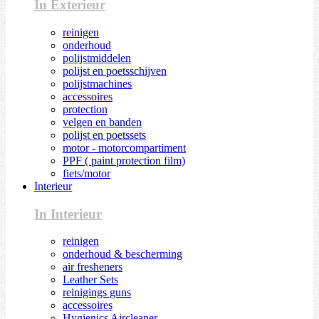
In Exterieur
reinigen
onderhoud
polijstmiddelen
polijst en poetsschijven
polijstmachines
accessoires
protection
velgen en banden
polijst en poetssets
motor - motorcompartiment
PPF ( paint protection film)
fiets/motor
Interieur
In Interieur
reinigen
onderhoud & bescherming
air fresheners
Leather Sets
reinigings guns
accessoires
Hygienics Aircleaner