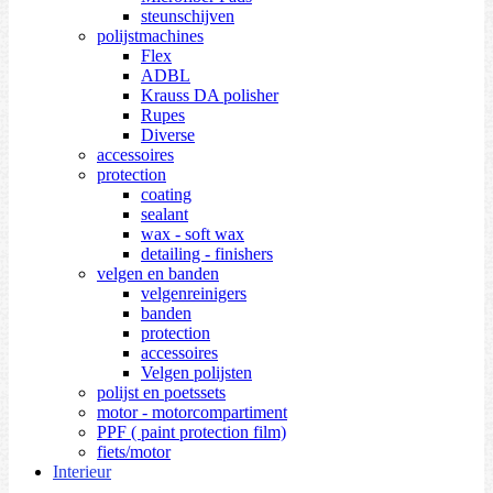
steunschijven
polijstmachines
Flex
ADBL
Krauss DA polisher
Rupes
Diverse
accessoires
protection
coating
sealant
wax - soft wax
detailing - finishers
velgen en banden
velgenreinigers
banden
protection
accessoires
Velgen polijsten
polijst en poetssets
motor - motorcompartiment
PPF ( paint protection film)
fiets/motor
Interieur