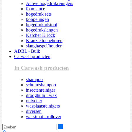
Active hogedrukreinigers
foamlance
hogedruk sets
koppelingen
hogedruk pistool
hogedrukslangen
Karcher K-lock
Kranzle toebehoren
slanghaspel/houder
ADBL - Bulk
Carwash producten
In Carwash producten
shampoo
schuimshampoo
insectenreiniger
drooghulp - wax
ontvetter
wasplaatsreinigers
diversen
wasstraat - rollover
Zoeken