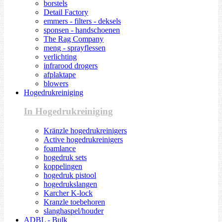
borstels
Detail Factory
emmers - filters - deksels
sponsen - handschoenen
The Rag Company
meng - sprayflessen
verlichting
infrarood drogers
afplaktape
blowers
Hogedrukreiniging
In Hogedrukreiniging
Kränzle hogedrukreinigers
Active hogedrukreinigers
foamlance
hogedruk sets
koppelingen
hogedruk pistool
hogedrukslangen
Karcher K-lock
Kranzle toebehoren
slanghaspel/houder
ADBL - Bulk