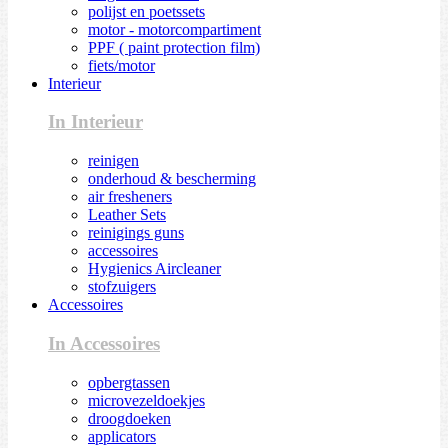
polijst en poetssets
motor - motorcompartiment
PPF ( paint protection film)
fiets/motor
Interieur
In Interieur
reinigen
onderhoud & bescherming
air fresheners
Leather Sets
reinigings guns
accessoires
Hygienics Aircleaner
stofzuigers
Accessoires
In Accessoires
opbergtassen
microvezeldoekjes
droogdoeken
applicators