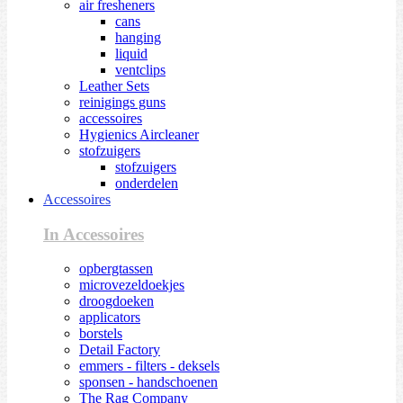
air fresheners
cans
hanging
liquid
ventclips
Leather Sets
reinigings guns
accessoires
Hygienics Aircleaner
stofzuigers
stofzuigers
onderdelen
Accessoires
In Accessoires
opbergtassen
microvezeldoekjes
droogdoeken
applicators
borstels
Detail Factory
emmers - filters - deksels
sponsen - handschoenen
The Rag Company