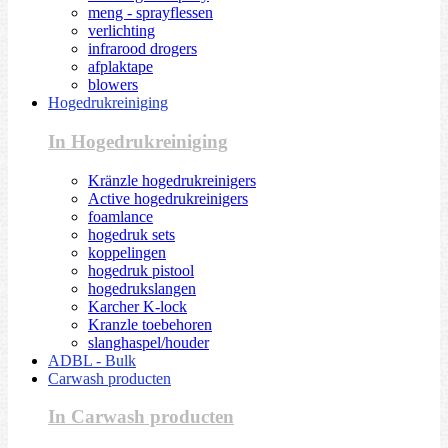
meng - sprayflessen
verlichting
infrarood drogers
afplaktape
blowers
Hogedrukreiniging
In Hogedrukreiniging
Kränzle hogedrukreinigers
Active hogedrukreinigers
foamlance
hogedruk sets
koppelingen
hogedruk pistool
hogedrukslangen
Karcher K-lock
Kranzle toebehoren
slanghaspel/houder
ADBL - Bulk
Carwash producten
In Carwash producten