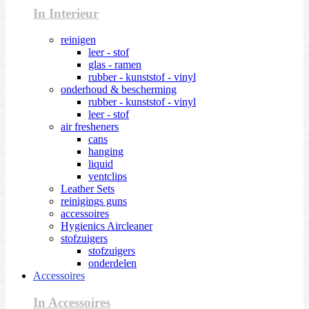
In Interieur
reinigen
leer - stof
glas - ramen
rubber - kunststof - vinyl
onderhoud & bescherming
rubber - kunststof - vinyl
leer - stof
air fresheners
cans
hanging
liquid
ventclips
Leather Sets
reinigings guns
accessoires
Hygienics Aircleaner
stofzuigers
stofzuigers
onderdelen
Accessoires
In Accessoires