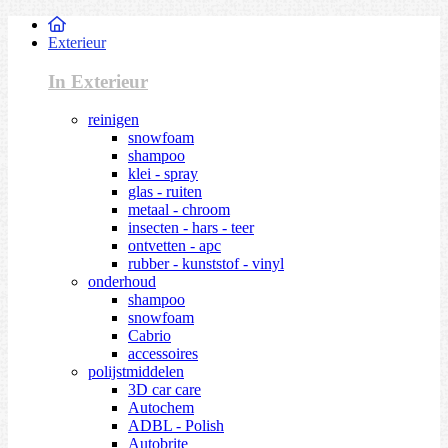
Exterieur
In Exterieur
reinigen
snowfoam
shampoo
klei - spray
glas - ruiten
metaal - chroom
insecten - hars - teer
ontvetten - apc
rubber - kunststof - vinyl
onderhoud
shampoo
snowfoam
Cabrio
accessoires
polijstmiddelen
3D car care
Autochem
ADBL - Polish
Autobrite