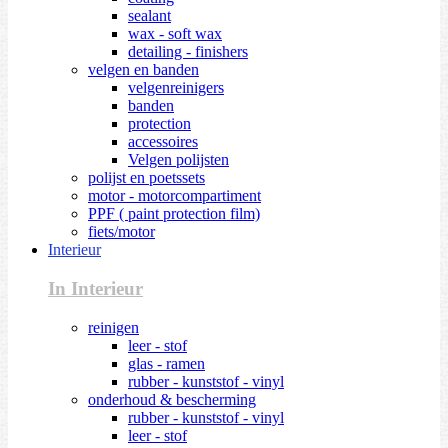
sealant
wax - soft wax
detailing - finishers
velgen en banden
velgenreinigers
banden
protection
accessoires
Velgen polijsten
polijst en poetssets
motor - motorcompartiment
PPF ( paint protection film)
fiets/motor
Interieur
In Interieur
reinigen
leer - stof
glas - ramen
rubber - kunststof - vinyl
onderhoud & bescherming
rubber - kunststof - vinyl
leer - stof