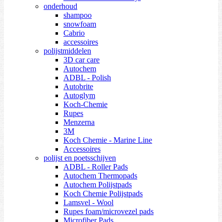
onderhoud
shampoo
snowfoam
Cabrio
accessoires
polijstmiddelen
3D car care
Autochem
ADBL - Polish
Autobrite
Autoglym
Koch-Chemie
Rupes
Menzerna
3M
Koch Chemie - Marine Line
Accessoires
polijst en poetsschijven
ADBL - Roller Pads
Autochem Thermopads
Autochem Polijstpads
Koch Chemie Polijstpads
Lamsvel - Wool
Rupes foam/microvezel pads
Microfiber Pads