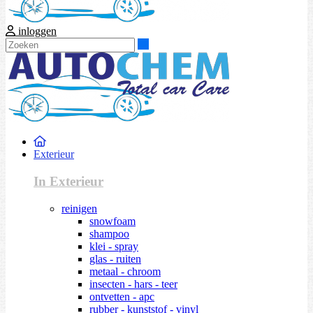
inloggen
Zoeken
Exterieur
In Exterieur
reinigen
snowfoam
shampoo
klei - spray
glas - ruiten
metaal - chroom
insecten - hars - teer
ontvetten - apc
rubber - kunststof - vinyl