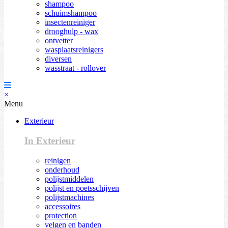
shampoo
schuimshampoo
insectenreiniger
drooghulp - wax
ontvetter
wasplaatsreinigers
diversen
wasstraat - rollover
×
Menu
Exterieur
In Exterieur
reinigen
onderhoud
polijstmiddelen
polijst en poetsschijven
polijstmachines
accessoires
protection
velgen en banden