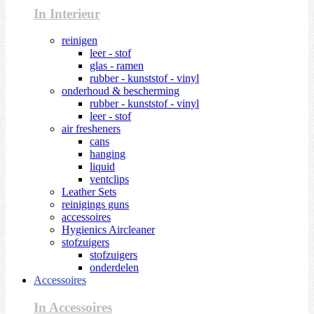
In Interieur
reinigen
leer - stof
glas - ramen
rubber - kunststof - vinyl
onderhoud & bescherming
rubber - kunststof - vinyl
leer - stof
air fresheners
cans
hanging
liquid
ventclips
Leather Sets
reinigings guns
accessoires
Hygienics Aircleaner
stofzuigers
stofzuigers
onderdelen
Accessoires
In Accessoires