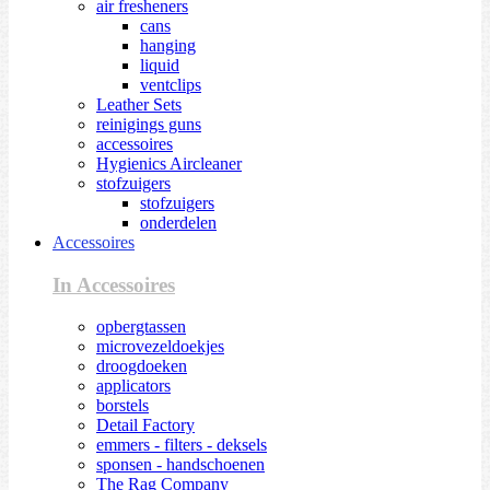
air fresheners
cans
hanging
liquid
ventclips
Leather Sets
reinigings guns
accessoires
Hygienics Aircleaner
stofzuigers
stofzuigers
onderdelen
Accessoires
In Accessoires
opbergtassen
microvezeldoekjes
droogdoeken
applicators
borstels
Detail Factory
emmers - filters - deksels
sponsen - handschoenen
The Rag Company