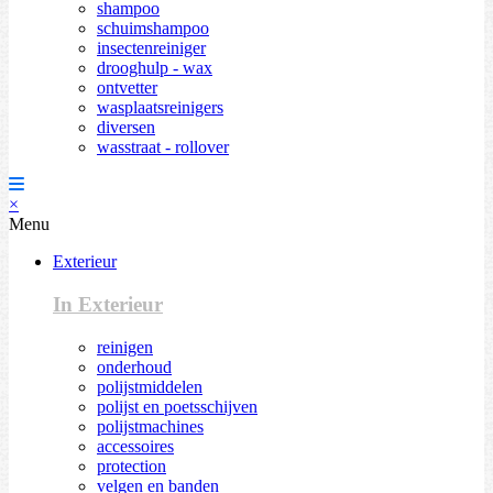
shampoo
schuimshampoo
insectenreiniger
drooghulp - wax
ontvetter
wasplaatsreinigers
diversen
wasstraat - rollover
×
Menu
Exterieur
In Exterieur
reinigen
onderhoud
polijstmiddelen
polijst en poetsschijven
polijstmachines
accessoires
protection
velgen en banden