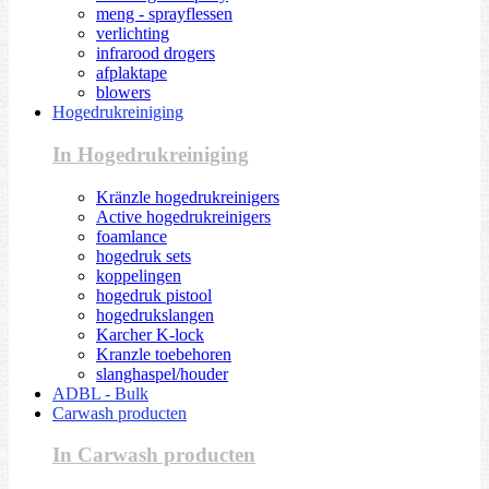
meng - sprayflessen
verlichting
infrarood drogers
afplaktape
blowers
Hogedrukreiniging
In Hogedrukreiniging
Kränzle hogedrukreinigers
Active hogedrukreinigers
foamlance
hogedruk sets
koppelingen
hogedruk pistool
hogedrukslangen
Karcher K-lock
Kranzle toebehoren
slanghaspel/houder
ADBL - Bulk
Carwash producten
In Carwash producten