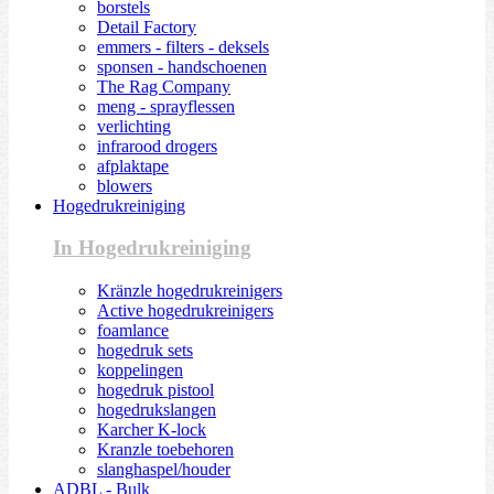
borstels
Detail Factory
emmers - filters - deksels
sponsen - handschoenen
The Rag Company
meng - sprayflessen
verlichting
infrarood drogers
afplaktape
blowers
Hogedrukreiniging
In Hogedrukreiniging
Kränzle hogedrukreinigers
Active hogedrukreinigers
foamlance
hogedruk sets
koppelingen
hogedruk pistool
hogedrukslangen
Karcher K-lock
Kranzle toebehoren
slanghaspel/houder
ADBL - Bulk