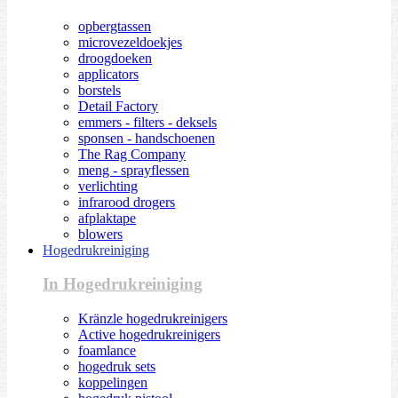
opbergtassen
microvezeldoekjes
droogdoeken
applicators
borstels
Detail Factory
emmers - filters - deksels
sponsen - handschoenen
The Rag Company
meng - sprayflessen
verlichting
infrarood drogers
afplaktape
blowers
Hogedrukreiniging
In Hogedrukreiniging
Kränzle hogedrukreinigers
Active hogedrukreinigers
foamlance
hogedruk sets
koppelingen