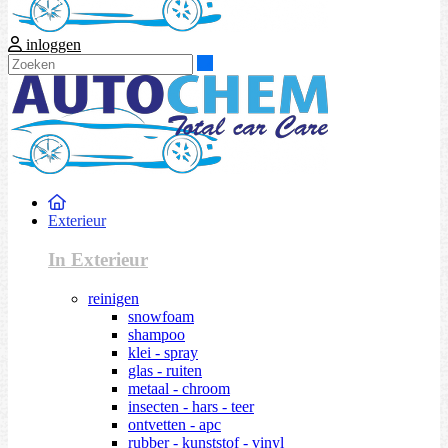
inloggen
Zoeken
Exterieur
In Exterieur
reinigen
snowfoam
shampoo
klei - spray
glas - ruiten
metaal - chroom
insecten - hars - teer
ontvetten - apc
rubber - kunststof - vinyl