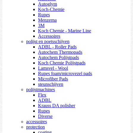
Autoglym
Koch-Chemie
Rupes
Menzerna
3M
Koch Chemie - Marine Line
Accessoires
polijst en poetsschijven
ADBL - Roller Pads
Autochem Thermopads
Autochem Polijstpads
Koch Chemie Polijstpads
Lamsvel - Wool
Rupes foam/microvezel pads
Microfiber Pads
steunschijven
polijstmachines
Flex
ADBL
Krauss DA polisher
Rupes
Diverse
accessoires
protection
coating