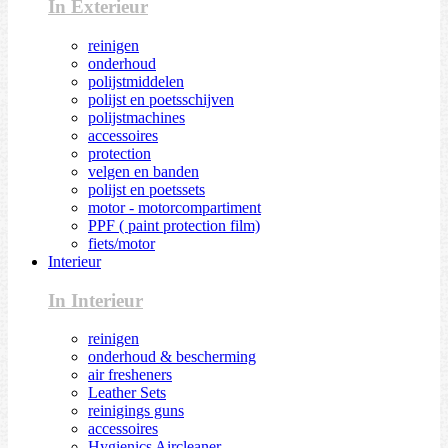
In Exterieur
reinigen
onderhoud
polijstmiddelen
polijst en poetsschijven
polijstmachines
accessoires
protection
velgen en banden
polijst en poetssets
motor - motorcompartiment
PPF ( paint protection film)
fiets/motor
Interieur
In Interieur
reinigen
onderhoud & bescherming
air fresheners
Leather Sets
reinigings guns
accessoires
Hygienics Aircleaner