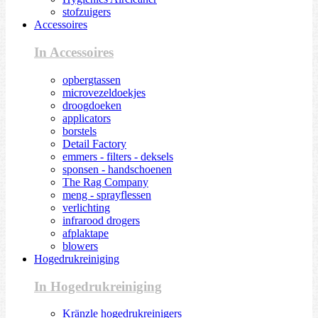
stofzuigers
Accessoires
In Accessoires
opbergtassen
microvezeldoekjes
droogdoeken
applicators
borstels
Detail Factory
emmers - filters - deksels
sponsen - handschoenen
The Rag Company
meng - sprayflessen
verlichting
infrarood drogers
afplaktape
blowers
Hogedrukreiniging
In Hogedrukreiniging
Kränzle hogedrukreinigers