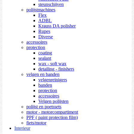
steunschijven
polijstmachines
Flex
ADBL
Krauss DA polisher
Rupes
Diverse
accessoires
protection
coating
sealant
wax - soft wax
detailing - finishers
velgen en banden
velgenreinigers
banden
protection
accessoires
Velgen polijsten
polijst en poetssets
motor - motorcompartiment
PPF ( paint protection film)
fiets/motor
Interieur