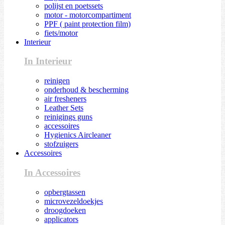
polijst en poetssets
motor - motorcompartiment
PPF ( paint protection film)
fiets/motor
Interieur
In Interieur
reinigen
onderhoud & bescherming
air fresheners
Leather Sets
reinigings guns
accessoires
Hygienics Aircleaner
stofzuigers
Accessoires
In Accessoires
opbergtassen
microvezeldoekjes
droogdoeken
applicators