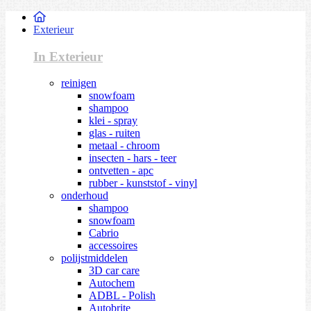
Exterieur
In Exterieur
reinigen
snowfoam
shampoo
klei - spray
glas - ruiten
metaal - chroom
insecten - hars - teer
ontvetten - apc
rubber - kunststof - vinyl
onderhoud
shampoo
snowfoam
Cabrio
accessoires
polijstmiddelen
3D car care
Autochem
ADBL - Polish
Autobrite