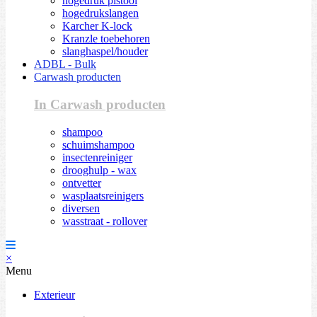
hogedruk pistool
hogedrukslangen
Karcher K-lock
Kranzle toebehoren
slanghaspel/houder
ADBL - Bulk
Carwash producten
In Carwash producten
shampoo
schuimshampoo
insectenreiniger
drooghulp - wax
ontvetter
wasplaatsreinigers
diversen
wasstraat - rollover
×
Menu
Exterieur