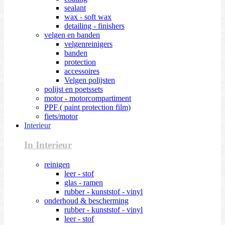
sealant
wax - soft wax
detailing - finishers
velgen en banden
velgenreinigers
banden
protection
accessoires
Velgen polijsten
polijst en poetssets
motor - motorcompartiment
PPF ( paint protection film)
fiets/motor
Interieur
In Interieur
reinigen
leer - stof
glas - ramen
rubber - kunststof - vinyl
onderhoud & bescherming
rubber - kunststof - vinyl
leer - stof