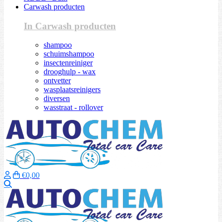
Carwash producten
In Carwash producten
shampoo
schuimshampoo
insectenreiniger
drooghulp - wax
ontvetter
wasplaatsreinigers
diversen
wasstraat - rollover
€0,00
Zoeken