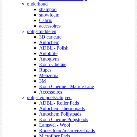
onderhoud
shampoo
snowfoam
Cabrio
accessoires
polijstmiddelen
3D car care
Autochem
ADBL - Polish
Autobrite
Autoglym
Koch-Chemie
Rupes
Menzerna
3M
Koch Chemie - Marine Line
Accessoires
polijst en poetsschijven
ADBL - Roller Pads
Autochem Thermopads
Autochem Polijstpads
Koch Chemie Polijstpads
Lamsvel - Wool
Rupes foam/microvezel pads
Microfiber Pads