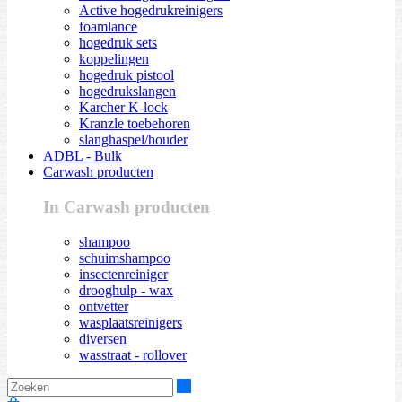
Active hogedrukreinigers
foamlance
hogedruk sets
koppelingen
hogedruk pistool
hogedrukslangen
Karcher K-lock
Kranzle toebehoren
slanghaspel/houder
ADBL - Bulk
Carwash producten
In Carwash producten
shampoo
schuimshampoo
insectenreiniger
drooghulp - wax
ontvetter
wasplaatsreinigers
diversen
wasstraat - rollover
Zoeken